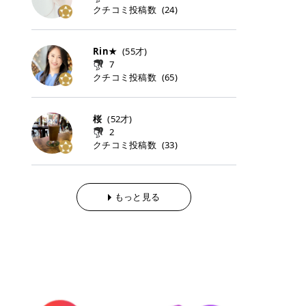
らの「のりかえ」や「お友だち紹
｜甘く可愛いモーヴピンク 鮮やかな
近、乾燥していた唇がプルンと見え
クチコミ投稿数
ナーパッドをご紹介します。 毎日使
タイミングで利用することが多いQ
(
24
)
脱毛の「熱破壊式」と「蓄熱式」と
介」も！ 6. 予約から脱毛施術まで
青みを感じるラズベリーピンク。 フ
てうれちい！ > > 引用元:コスメビ
いやすいトナーパッドから、スペシ
oo10 ・口コミを見ながら購入する
は？ 医療脱毛のレーザー機器には、
のステップ ・無料カウンセリングの
ェミニンな雰囲気を演出できる可愛
アイテム詳細を見るQoo10でのご購
ャルケアにぴったりなトナーパッド
＠cosme ・韓国コスメをチェック
大きく分けて「熱破壊式」と「蓄熱
予約方法 ・カウンセリング当日の持
らしいカラーです。 透明感を引き立
入はこちら 2026年上半期 総合2位
まで厳選しました。 1. MEDICUBE
する際によく見るOLIVE YOUNG GL
式」の2種類があり、それぞれ得意
Rin★
(
55
才)
ち物 ・医師の問診とプラン提案 ・
てながら、甘さのある印象に。 韓国
柳屋（ヤナギヤ）「柳屋 あんず
PDRNピンクコラーゲンゲルトナー
OBAL など、すでに使い慣れている
な毛質が違います。 * 熱破壊式 高
施術当日の流れと次回予約の取り方
7
メイクやピンクメイクとも相性抜群
油」 👑「柳屋 あんず油」の特徴 1
パッド 「うるおいとハリ感をサポー
サイトが対象になっている場合も多
出力のレーザーをバチッ！と当て
7. 店舗一覧と美容医療メニュー ・
クチコミ投稿数
(
65
)
です。 フルーツオレ｜ピュア感あふ
00％植物由来の「柳屋 あんず油」
トし、なめらかな肌へ導く高密着ゲ
く、お買い物の内容や流れを変える
て、毛根の発毛組織に向けてレーザ
全国60院以上！エミナルクリニック
れるミルキーコーラル 白みを含んだ
フワッと香りさらっとまとまり、ツ
ルパッド」 PDRNやコラーゲン成分
必要はありません。 「どうせ買う予
ーを照射します。ワキやVIOのよう
の店舗一覧 ・脱毛だけじゃない！美
ミルキーなコーラルカラー。 やさし
ヤのある美しい髪に導きます。 ヘア
を配合し、乾燥やハリ不足が気にな
定だったコスメ」をトラミーリワー
な、太くて濃い毛にも使用が可能で
容医療メニュー 8. まとめ ｜エミナ
くふんわり発色し、粘膜リップのよ
だけでなく、ボディケア・ネイルケ
桜
(
52
才)
る肌をしっとり整えるゲルタイプの
ドを経由するだけで、ポイントも一
す！その分、輪ゴムで弾かれたよう
ルクリニックの魅力とは？選ばれる
うな仕上がりになります。 柔らかく
アなど幅広く保湿ケア。 実際に使用
2
トナーパッド。密着力が高く、スキ
緒に受け取れる、そんな手軽さがあ
な強い痛みを感じやすい傾向があり
3つの特徴 ※1 開業2019年3月20日
可愛らしい印象になり、毎日使いた
した方のクチコミ > 5 > 1本あると
クチコミ投稿数
ンケアの土台ケアとして取り入れや
ります✨ またトラミーリワードに
(
33
)
ます。 * 蓄熱式 低出力のレーザー
～2026年6月30日時点(医療脱毛、
くなるナチュラルカラー。 スクール
便利なオイル😊 > 柳屋 あんず油 >
すいアイテムです。 アイテム詳細を
は、以下のような特徴があります！
を連続で当てて、毛の成長をコント
ハイフ、ダーマペン、美容点滴、医
メイクやオフィスメイクにもおすす
> ──────────── > > 100%植
見るQoo10での購入はこちら 2. BIO
・1ポイント＝1円でわかりやすい
ロールする部分（バルジ領域）にじ
療ダイエットなど) 「早く綺麗にな
めです。 40TH ストロベリーボンボ
物由来のオイル > > 白髪染めで傷ん
DANCE コラーゲンゲルトナーパッ
・選べるe-GIFT・Amazonギフト
わじわ熱を伝える方式です。急激な
りたいけど、痛いのはイヤだし、通
ン｜上品なピンクベージュ 黄みを抑
でいてパサついているので > オイル
ド 「うるおいを与えながら肌をやわ
券・ドットマネーなどに交換できる
熱さを感じにくく、痛みや肌への負
もっと見る
う時間もない…」医療脱毛にそんな
えたクリーミーなピンクベージュ。
は必需品です > > 少しとろみがある
らかく整える保湿ケアパッド」 ゲル
・トラミー会員なら無料で利用でき
担を抑えやすいのが嬉しいポイン
ハードルを感じていませんか？エミ
ほんのり青みを感じる絶妙なカラー
ものの、さらっと軽めのオイル > >
素材ならではの高密着設計で、肌に
る ・ポイ活初心者でも始めやすい
ト。顔や背中などの産毛や細い毛に
ナルクリニックは、そんな私たちの
で、自然な血色感を演出します。 肌
ベタつかなくて髪につけるとサラサ
うるおいを与えながらやさしく整え
編集部が厳選！トラミーリワードお
向いています。 最近は、この両方を
ワガママを叶えてくれるクリニック
になじみながらも、唇をふんわり明
ラでツヤが出ます✨ > > ドライヤー
る保湿特化型トナーパッド。乾燥し
すすめ3選 QOO10 Qoo10（キュー
使い分けられる優秀な脱毛機を導入
なんです！多くの女性から選ばれて
るく見せてくれるカラー。 オフィス
前とドライヤー後に使っていますが
やすい肌をふっくらとした印象に導
テン）は、話題の韓国コスメや最新
しているクリニックも増えているの
いる3つの魅力をご紹介します。 最
メイクやナチュラルメイクにもぴっ
> 髪がペタッとならなくて気に入っ
きます。 アイテム詳細を見るQoo1
のトレンドスキンケアがいち早く、
で、自分の毛質に合わせてお任せで
短6か月からの脱毛プランが選べ
たりです。 アイテム詳細を見るQoo
てます😊 > > ワンタッチキャップな
0での購入はこちら 3. SKIN1004 セ
驚きの価格で手に入る大人気の通販
きることが多いですよ。 ｜東京でお
る！ 「せっかく脱毛を始めたのに、
10でのご購入はこちら イエベ・ブ
ので開けやすく > 1滴ずつ出るので
ンテラ クイックカーミングパッド
サイトです！ 特に年4回開催される
すすめの医療脱毛クリニック4選 こ
次の予約が数ヶ月先…」なんてガッ
ルベ別おすすめカラー むちぷるティ
量を調節しやすく使いやすいです >
「ゆらぎやすい肌をすこやかに整え
ビッグセール「メガ割」では、20%