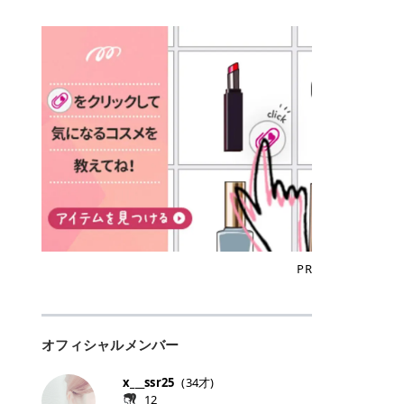
込)/5回 144,800円(税込)/5回 毛質に
Qoo10でのご購入はこちら CANMA
に触れた瞬間、ぷるんとしたジェリ
どに数分のせることで、集中保湿ケ
にぴったり。 Qoo10も、オリヤン
いでしょうか。 ズバリ、効果を実感
合わせて脱毛機を選択可能！有効期
KE むちぷるティント全色一覧 モモ
ーグロスが広がり、ふっくらボリュ
アとしても活用できます。 トナーパ
も、＠cosmeも、いつものコスメ購
するまでの期間や必要な施術回数が
限も5年と長くマイペースに通いや
｜血色感じるヌーディーピンク 桃の
ーム感のある仕上がりに✨ まるでリ
ッドの選び方 トナーパッドは、配合
入を“ちょっとお得”に変えられるの
大きな違いとして挙げられます！ 医
すい ラシャ メディオスターNeXT P
ような血色感を演出するヌーディー
フティングしたような、新しいリッ
成分やパッドの素材によって特徴が
が、トラミーリワードです✨ 今回
療脱毛は、医療機関（クリニックや
RO ジェントルYAGプロ 公式サイト
ピンク。 黄みと青みのバランスが良
プティンググロス💄 実際に使用した
異なります。 自分の肌悩みや理想の
は、トラミーリワードの特徴や活用
皮膚科など）だけで扱える高出力の
> ※医療脱毛は自由診療です。治療
く、自然になじむコーラル系カラー
方のクチコミ > 5 > プルプル > 唇に
仕上がりに合わせて選ぶことで、毎
方法、美容好きさんにおすすめな理
レーザーを使って、発毛組織にアプ
には赤み、痒み、火傷、毛嚢炎、一
です。 自然な血色感をプラスしてく
塗るPDRNグロス > > AMUSE ジェ
日のスキンケアに取り入れやすくな
由を詳しくご紹介します！ トラミー
ローチする施術といわれています。
時的な硬毛化などのリスクが伴いま
れるので、ナチュラルメイクとの相
ルフィットグロス > > ぷっくりツヤ
ります。 肌悩みに合わせて選ぶ パ
リワードとは？ 「トラミーリワー
そのため、少ない回数で永久脱毛
す。 目次▼ 1. エミナルクリニック
性抜群。 可愛らしく、多幸感のある
ツヤだけどベタっとした感じはなく
ッドの素材で選ぶ トナーパッドの使
ド」は、東証グロース上場企業であ
（※）を目指すことができます。
の魅力とは？選ばれる3つの特徴 ・
印象に仕上がります。 ワインベリー
て使いやすいですね。プランピング
い方 洗顔後すぐの清潔な肌に使用し
る株式会社アイズが運営する、安
（※永久脱毛とは一生毛が1本も生
最短6か月からの脱毛プランが選べ
｜気品をまとうローズレッド 深みの
効果で少しスーッとします。ここは
ます。 STEP1 エンボス面（凹凸
心・安全なポイントサイト機能で
えてこないという意味ではなく、ア
る！ ・全国60院以上＆21時まで営
ある青みレッド。 大人っぽく華やか
好き嫌いがあるかもしれませんが慣
面）で顔全体をやさしく拭き取りま
す。 トラミーリワードは、トラミー
メリカの基準に基づき「長期間にわ
業！ ・痛みに配慮した医療脱毛器の
な印象を与えるベリーカラーです。
れますね。 > > 分かりにくいけど、
す。 特に小鼻・あご・額など皮脂や
会員向けのポイントサービスです。
たって毛量が明らかに減少している
導入と肌トラブル対応 2. エミナル
ひと塗りで顔全体が華やかになり、
チップは片面がツルツル、片面がモ
古い角質が気になる部分は丁寧にな
対象ショップやサービスを利用する
状態が維持されること」を指しま
クリニックの口コミ・評判 3. エミ
リップを主役にしたメイクが完成。
ケモケになってます。 > > 桜グロス
じませましょう。 STEP2 パッドを
ことでポイントを獲得でき、貯まっ
す。） 一方のエステ脱毛は、出力が
ナルクリニックの全身脱毛料金プラ
クールで上品な雰囲気を演出できま
【日本限定色】：上品なピンクベー
裏返し、フラット面で顔全体をやさ
たポイントはAmazonギフト券やド
優しい機器を使うため痛みが少ない
ン ・全身脱毛の基本コースと料金
す。 フィグピューレ｜色っぽさと上
ジュ > > すももパールグロス【日本
PR
しく押さえながら化粧水をなじませ
ットマネーなどに交換できます。 普
のがメリットですが、毛根を破壊す
・追加費用がかからないシステム ・
品さを叶える赤みローズ 赤みとくす
限定色】：微細なラメがきらめく血
ます。 STEP3 その後は美容液・乳
段のネットショッピングを活用しな
ることはできないので一時的な減毛
支払い方法｜決済方法と医療ローン
みをほどよく含んだローズカラー。
色がよく見えるピンク。 > > どちら
液・クリームなど、普段どおりのス
がらポイントを貯められるため、ポ
にとどまります。結果的に、何度も
の活用も！ 4. エミナルクリニック
ニュートラルな発色で、肌色を選び
も上品で使いやすい色ですね。すも
キンケアを行います。 乾燥が気にな
イ活初心者でも始めやすいのが魅力
通う必要が出てくることが多くなり
の熱破壊式の脱毛機 5. エミナルク
にくい万能カラーです。 派手すぎず
もパールグロスの方がラメが入って
る部分には2〜5分程度のせて部分用
です✨ トラミーリワードの特徴 普
ます。 なお、医療脱毛は保険がきか
リニックのお得な割引・キャンペー
オフィシャルメンバー
落ち着いた印象に仕上がり、オン・
いるので華やかそうに見えるけど、
パックとして使用するのもおすすめ
段よく使っているコスメ通販サイト
ない自由診療なので、クリニックに
ン制度 ・学生プラン｜学生証の提示
オフ問わず使いやすいカラー。 きれ
付けてみると落ち着いた色ですね。
です。 おすすめトナーパッド7選 こ
を、トラミーリワード経由にするだ
よって料金設定が自由に決められて
で割引 ・ペア限定プラン｜家族や友
いめメイクにもカジュアルメイクに
> > スキンケア成分が配合されてい
x___ssr25
(
34
才)
こからは、保湿ケアや肌荒れケア、
けでポイントが貯まるのが大きな魅
います。だからこそ、しっかり比較
人と一緒にスタートできる ・他社か
もマッチします。 ラズベリーケーキ
て保湿もしっかりしてくれます。最
12
毛穴ケアなど目的別におすすめのト
力です✨ 例えば、、、 ・メガ割の
して選ぶことが大切なのです。 医療