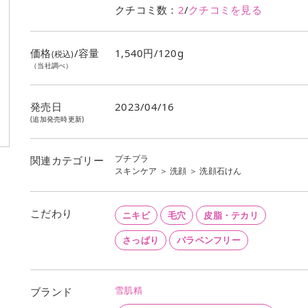
クチコミ数：
2
/
クチコミを見る
価格
/容量
1,540円/120g
(税込)
（当社調べ）
発売日
2023/04/16
(追加発売時更新)
プチプラ
関連カテゴリー
スキンケア
＞
洗顔
＞
洗顔石けん
こだわり
ニキビ
毛穴
皮脂・テカリ
さっぱり
パラベンフリー
雪肌精
ブランド