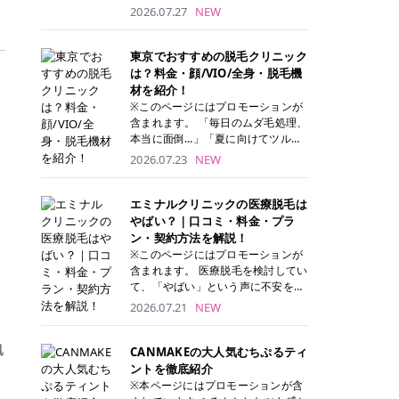
ナーパッド」は、化粧水や美容液を
2026.07.27
NEW
たっぷり含ませた丸型のコットンパ
ッド状のスキンケアアイテムです。
トナーパッドは洗顔後に肌をやさし
東京でおすすめの脱毛クリニック
く拭き取ることで、古い角質や余分
は？料金・顔/VIO/全身・脱毛機
な皮脂汚れをオフしながら、うるお
材を紹介！
いを与えられるのが特徴✨ さらに、
※このページにはプロモーションが
気になる部分には数分のせて部分用
含まれます。 「毎日のムダ毛処理、
パックとしても使用できるため、1
本当に面倒…」「夏に向けてツルツ
枚で「拭き取り」と「保湿ケア」の
ル肌になりたい！」 そう思って東京
2026.07.23
NEW
両方を叶えられます。 韓国コスメブ
で医療脱毛を探し始めても、クリニ
ランドを中心に人気を集めていまし
ックがたくさんありすぎてどこを選
たが、現在では日本でも定番のスキ
べばいいの？と迷ってしまいますよ
エミナルクリニックの医療脱毛は
ンケアアイテムとして幅広い世代に
ね。 この記事では、医療脱毛の基本
やばい？｜口コミ・料金・プラ
愛用されています。 トナーパッドの
から、東京で特に通いやすいフレイ
ン・契約方法を解説！
特徴 トナーパッドと拭き取り化粧水
アクリニック・レジーナクリニッ
※このページにはプロモーションが
の違い 「トナーパッド」と「拭き取
ク・エミナルクリニック・リゼクリ
含まれます。 医療脱毛を検討してい
り化粧水」はどちらも洗顔後に使用
ニックの4院について、分かりやす
て、「やばい」という声に不安を抱
するスキンケアアイテムですが、使
く解説します。 自分にぴったりのク
える方も多いのではないでしょう
2026.07.21
NEW
い方や特徴に違いがあります。 トナ
リニックを見つけて、面倒な自己処
か。 この記事では、エミナルクリニ
ーパッドは、化粧水があらかじめパ
理から卒業しちゃいましょう♪ クリ
ックの全身脱毛プランの詳しい料金
ッドに含まれているため、コットン
ニック 全身＋VIO 全身＋VIO＋顔 特
肌
体系をはじめ、学生や友人同士でお
CANMAKEの大人気むちぷるティ
を用意する手間がなく、忙しい朝で
徴 脱毛器 詳細 フレイアクリニック
得になる割引キャンペーン、無料カ
ントを徹底紹介
もサッと使えるのが魅力です。 ま
52,800円(税込)/5回 94,600円(税
ウンセリングから施術までの具体的
※本ページにはプロモーションが含
た、保湿成分を豊富に配合した商品
込)/5回 肌への負担に配慮しなが
なステップを分かりやすく解説しま