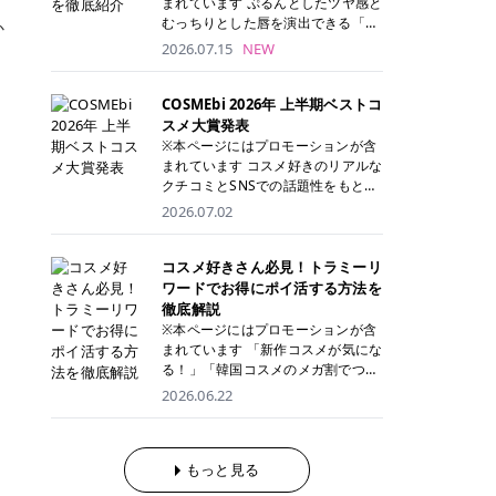
まれています ぷるんとしたツヤ感と
が多く、拭き取り後にそのまま部分
ら、コストパフォーマンスも重視し
す。 これから手軽に全身医療脱毛を
むっちりとした唇を演出できる「C
か
用パックとして使えるトナーパッド
たい方に！ メディオスターモノリス
始めたいと考えている方は、ぜひ最
ANMAKE（キャンメイク）むちぷる
2026.07.15
NEW
も増えています。 一方、拭き取り化
メディオスターNeXT PRO 公式サイ
後までチェックして、ご自身にぴっ
ティント」。 ティントならではの色
粧水は液体タイプのため、コットン
ト> レジーナクリニック 52,800円
たりのクリニック選びの参考にして
持ちに加え、プランパー効果※と保
に含ませて使用します。 使用量を調
(税込)/5回 99,000円(税込)/5回 ジェ
ください！ クリニック 全身＋VIO
湿ケアも叶えられることから、SNS
COSMEbi 2026年 上半期ベストコ
整しやすく、お気に入りの化粧水を
ントルシリーズを選べるため、脱毛
全身＋VIO＋顔 特徴 脱毛器 詳細 フ
でも話題の人気リップです。 「自分
スメ大賞発表
使いたい方やコストを抑えて続けた
機にこだわりたい方におすすめ！ ジ
レイアクリニック 52,800円(税込)/5
にはどのカラーが似合う？」「イエ
※本ページにはプロモーションが含
い方にもおすすめです。 トナーパッ
ェントルマックスプロ ジェントルマ
回 94,600円(税込)/5回 肌への負担
ベ・ブルベ別のおすすめは？」と気
まれています コスメ好きのリアルな
ドのメリット トナーパッドは、角質
ックスプロプラス ジェントルレーズ
に配慮しながら、コストパフォーマ
になっている方も多いのではないで
クチコミとSNSでの話題性をもとに
ケア・保湿ケア・部分用パックまで
プロ ソプラノチタニウム 公式サイ
ンスも重視したい方に！ メディオス
しょうか。 今回は6色のスウォッチ
選出された、COSMEbi 2026年上半
1枚で行える便利なスキンケアアイ
2026.07.02
ト> エミナルクリニック 49,500円
ターモノリス メディオスターNeXT
とともにご紹介！それぞれの色味や
期のベストコスメが決定！ 話題性・
テムです。 ここでは、トナーパッド
(税込)/6回 93,500円(税込)/6回 エミ
PRO 公式サイト> レジーナクリニッ
おすすめのパーソナルカラー、どん
使用感・仕上がりすべてを兼ね備え
を取り入れるメリットをご紹介しま
ナルクリニックの始めやすい料金設
ク 52,800円(税込)/5回 99,000円(税
なメイクに合うのかまで詳しく解説
た名品たちを、カテゴリ別にご紹介
コスメ好きさん必見！トラミーリ
す。 古い角質や皮脂汚れをやさしく
定！月々払いも安くて通いやすい ク
込)/5回 ジェントルシリーズを選べ
します✨ ※メイクアップ効果による
します。 本記事では、2025年11月
ワードでお得にポイ活する方法を
オフ トナーパッドを使用すること
リスタルプロ 公式サイト> リゼクリ
るため、脱毛機にこだわりたい方に
CANMAKE むちぷるティントとは？
～2026年4月までの半年間におい
徹底解説
で、洗顔だけでは落としきれない古
ニック 109,800円(税込)/5回 144,80
おすすめ！ ジェントルマックスプロ
CANMAKE むちぷるティントは、テ
て、COSMEbi内でのクチコミとSN
い角質や余分な皮脂汚れをやさしく
※本ページにはプロモーションが含
0円(税込)/5回 毛質に合わせて脱毛
ジェントルマックスプロプラス ジェ
ィント・プランパー・保湿ケアを1
Sでの話題性を元に選出されたコス
拭き取り、なめらかな肌へ整えま
まれています 「新作コスメが気にな
機を選択可能！有効期限も5年と長
ントルレーズプロ ソプラノチタニウ
本で叶えるリップです。 するすると
メやスキンケアなどの化粧品を「総
す。 保湿ケアまで1枚でできる 保湿
る！」「韓国コスメのメガ割でつい
くマイペースに通いやすい ラシャ
ム 公式サイト> エミナルクリニック
塗れるなめらかなテクスチャーで、
合」「デパコス」「プチプラ」「韓
成分を配合したトナーパッドなら、
買いすぎてしまう……」 そんな美容
メディオスターNeXT PRO ジェント
2026.06.22
49,500円(税込)/6回 93,500円(税
縦ジワをカバーしながら、むっちり
国コスメ」に分けて1位～3位までを
肌へうるおいを与えながらスキンケ
好きさんにおすすめなのが「トラミ
ルYAGプロ 公式サイト> ｜そもそも
込)/6回 エミナルクリニックの始め
としたツヤのある唇を演出します。
ランキング形式で発表！ 2026年上
アできるため、忙しい朝や夜の時短
ーリワード」です！ 普段のお買い物
医療脱毛って？エステ脱毛と何が違
やすい料金設定！月々払いも安くて
さらに、美容保湿成分を配合してい
半期 総合大賞 AMUSE（アミュー
ケアにもぴったりです。 部分パック
を少し工夫するだけでポイントを貯
うの？ 脱毛を考えたときに、まず悩
通いやすい クリスタルプロ 公式サ
るため、乾燥しにくくデイリー使い
ズ）「 ジェルフィットグロス」 👑
としても使える 多くのトナーパッド
められるため、コスメやスキンケア
もっと見る
むのが「医療脱毛とエステ脱毛、ど
イト> リゼクリニック 109,800円(税
にもぴったり！ アイテム詳細を見る
「ジェルフィットグロス」の特徴 唇
は、乾燥が気になる頬や額、小鼻な
にかかる費用を少しでも抑えたい方
っちがいいの？」ということではな