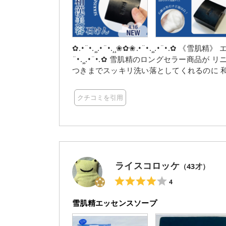
✿.•¨•.¸¸.•¨•.¸¸❀✿❀.•¨•.¸¸.•¨•.✿ 《雪肌精》 エッセンスソープ 120g/¥1,540（税込） ✿.•¨•.¸¸.•¨•.¸¸❀✿❀.•
¨•.¸¸.•¨•.✿ 雪肌精のロングセラー商品が リニューアルして再登場ꉂꉂ📣 古い角質や毛穴の皮脂汚れ、 ざら
つきまでスッキリ洗い落としてくれるのに 和漢
ふわの優しい泡立ちで 香りも雪肌精って感じの香り🧼 しっかり洗顔の段階で 汚れ
次に使うスキンケアアイテムの 肌馴染みも抜群◎ ロングセラーアイテムだからこその 信頼
クチコミを引用
きだな〜♥⸝⸝ #雪肌精#エッセンスソープ#おかえり黒石けん#和漢美容石けん #PR #洗顔#スキンケア#s
kincarn
ライスコロッケ
（
43
才）
4
雪肌精エッセンスソープ