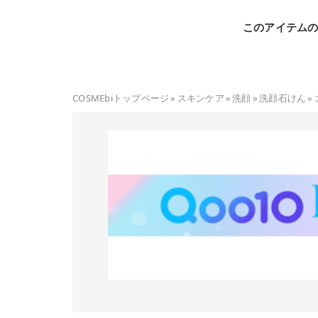
このアイテム
COSMEbiトップページ
»
スキンケア
»
洗顔
»
洗顔石けん
»