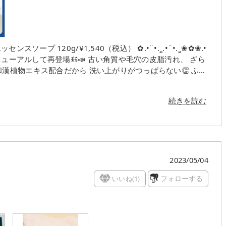
植物エキス配合だから 洗い上がりがつっぱらない👏 ふわ
を落としてくれるから
度も高くて好
続きを読む
2023/05/04
いいね(
1
)
フォローする