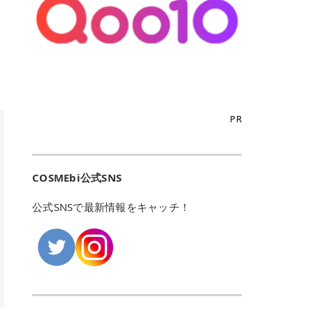
こからは、東京で人気のフレイアク
カリしたくありませんよね。エミナ
ント おすすめパーソナルカラー 02
> あんずのほのかに甘い香りがしま
るカーミングケアパッド」 ツボクサ
OFFクーポンなどを使って、SNSで
リニック・レジーナクリニック・エ
ルクリニックなら、最短1ヶ月ペー
モモ イエベ春・ブルベ夏 03 ワイン
すが > 強くないのでいつでも使える
エキス（保湿成分）配合で、肌荒れ
バズっている美容液やパック、限定
ミナルクリニック・リゼクリニック
スで通えるため、最短6ヶ月の全身
ベリー ブルベ冬 05 フィグピューレ
印象です > > 1本持っていると髪だ
や赤みが気になる肌をやさしく整え
の豪華キットをどこよりもお得にゲ
の4院について、おすすめのポイン
脱毛プランを選ぶことができます！
ブルベ夏・イエベ春 06 ラズベリー
けではなくボディやネイルケアにも
る低刺激設計のトナーパッドです。
ットできます✨ 豊富でリアルな口コ
トを詳しくご紹介します！ フレイア
（※予約状況や脱毛効果の個人差に
ケーキ ブルベ夏・ブルベ冬 07 フル
使えるのも◎ > > 引用元:コスメビ
アイテム詳細を見るQoo10での購入
ミや、ブランド公式ショップの出店
クリニック：選べるプランと女子に
よっては、6ヵ月で完了しない場合
ーツオレ イエベ春 40th ストロベリ
アイテム詳細を見るAmazonでのご
はこちら 4. SKINFOOD キャロット
も充実しているため、新作チェック
優しい手厚いサポート♡ ※満足度9
もあります）。 さらに、連続照射が
ーボンボン ブルベ夏 アイテム詳細
購入はこちら 2026年上半期 総合3
カロテン カーミングウォーターパッ
からリピート買いまで、美容マニア
6% 集計機関・アンケート内容：社
できる医療脱毛器を使っているた
を見るQoo10でのご購入はこちら
位 MAJOLICA MAJORCA（マジョリ
ド 「ゆらぎがちな肌をやさしく整え
の「欲しい」がすべて詰まったお買
内・施術済みフレイア顧客向けのア
め、全身の施術でも1回約60分で終
迷ったらこのカラーがおすすめ！ ナ
カ マジョルカ）「シャドーカスタマ
る植物由来カーミングケア」 βカロ
い物天国です。 Qoo10はこちら @C
ンケート 対象期間：2024/12/11～2
わります。 全国60院以上＆21時ま
PR
チュラルメイクなら「02 モモ」 自
イズ」 👑「シャドーカスタマイズ」
テンを含むにんじん由来成分で、乾
OSME アットコスメ（@cosme）
025/5/15 アンケート数:12606 フレ
で営業！ お仕事や学校の帰りにサク
然な血色感を演出できる万能カラ
の特徴 まばゆく発色フォルム整形シ
燥や外的刺激で不安定になりやすい
は、日本の美容マニアなら誰もが一
イアクリニックは、都内に新宿や渋
ッと寄りたい！という方にもエミナ
ー。 オフィスメイクなら「40th ス
ャドウ✨ 吸いこまれそうな奥行きの
肌をやさしく整えます。軽やかな使
度はお世話になる日本最大級の化粧
谷、銀座など7院があり、どこも駅
ルは強い味方。北海道から沖縄まで
トロベリーボンボン」 上品で落ち着
ある目もとをかなえる、フォルム整
用感も特長です。 アイテム詳細を見
品クチコミサイトです✨ 一番の魅力
から近くてアクセス抜群。平日は夜
全国に60院以上を展開しており、ど
いた印象に仕上がります。 毎日使い
形パウダーシャドウ。ひと塗りでま
るQoo10での購入はこちら 5. ANU
は、2,000万件を超える圧倒的なボ
COSMEbi公式SNS
21時まで開いているので、お仕事や
こも駅チカの好立地なんです。しか
やすい万能カラーなら「05 フィグ
ばゆく発色し、光の効果で目もとが
A 8ヒアルロン酸カテキンカーミン
リュームのリアルなクチコミ検索機
学校帰りにも通いやすいクリニック
も夜21時まで開いているので、忙し
ピューレ」 シーンを選ばず使える人
立体的に生まれ変わります。 実際に
グパッド 「うるおいを与えながら肌
能にあります。 自分の年齢や肌質
です。 ♡クイックプラン 時間をか
い毎日でも無理なく予定に組み込め
公式SNSで最新情報をキャッチ！
気カラーです。 韓国メイク・透明感
使用した方のクチコミ > 5 > 鮮やか
のキメを整えるバランスケアパッ
（乾燥肌・敏感肌など）、あるいは
けてしっかり脱毛。割引制度や保証
ます（※店舗によって診察時間は異
重視なら「06 ラズベリーケーキ」
発色✨ 吸い込まれそうな奥行きのあ
ド」 カテキン*1配合の極薄パッド
「毛穴」「美白」といった肌の悩み
サービスは充実！ 全身＋VIO 52,80
なります）。 そして嬉しいのが、施
青みピンクが透明感を引き立てま
る目もとを作れるアイシャドウ♡ >
で、肌にうるおいを与えながらキメ
に合わせてクチコミを絞り込めるた
0円(税込) 5回コース 所要時間が60
術室がカーテン仕切りではなくドア
す。 イエベ春なら「07 フルーツオ
パウダータイプなのに粉っぽさがな
を整え、すこやかな肌状態へ導くデ
め、自分に本当に合うコスメを失敗
分で完了 全身＋VIO＋顔 94,600円
付きの完全個室になっていること！
レ」 やわらかく可愛らしい印象に仕
くぴたっと密着♡発色が良くて煌め
イリーケアアイテムです。 *1 チャ
せずに見つけられる美容の羅針盤と
(税込) 5回コース 36箇所の脱毛が可
女性専用のプライベート空間なの
上がります。 よくある質問💡 色持
くパールが美しい✨ > 単色でも綺麗
カテキン（整肌成分） アイテム詳細
して絶大な信頼を得ています。 さら
能 ♡安心プラン １回、５回コー
で、周りの目を気にせずリラックス
ちはいい？ むちぷるティントはティ
にグラデーションを作れて簡単に立
を見るQoo10での購入はこちら 6.
に、年に数回発表される「ベストコ
ス、８回コースがあり、コース終了
して施術を受けられます。 痛みに配
ント処方のため、塗布後は色が定着
体感を出せます✨ > > カラーの名前
MEDIHEAL PDRNリフティングパッ
スメアワード（ベスコス）」は、日
後の追加照射の料金も設定していま
慮した医療脱毛器の導入と肌トラブ
しやすく、飲み物を飲んだあとでも
がまた可愛い💕 > PK321 ひとひら
ド 「ハリ感を意識したケアで肌をな
本の美容トレンドを大きく左右する