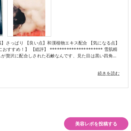
感】さっぱり 【良い点】和漢植物エキス配合 【気になる点】
め！】 【総評】 ********************** 雪肌精
ぬるま湯を少したらして泡立てネットで泡立てるとモコモコ泡
大変、泡立てネットの使用がオススメです 和漢植物エ
続きを読む
がら使用、どんな香りがするのかな？とドキドキしていました
合で差があると思いますが、泡立てネットを使うと肌あたりの
後は水分を拭き取り清潔にしておく事をオススメします ＊
美容レポを投稿する