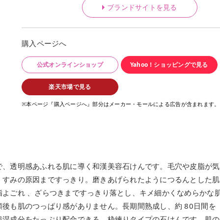
ブランドサイトを見る
購入ページへ
公式オンラインショップ
Yahoo！ショッピングで見る
楽天市場で見る
※本ページ『購入ページへ』部分はメーカー・モールによる広告が含まれます。
で、透明感あふれる肌に導く和漢美容石けんです。毛穴や皮脂が気
くすみの原因まですっきり。磨きあげられたようにつるんとした肌
脂よごれ 、ざらつきまですっきり落とし、キメ細かくなめらかな
後も肌のつっぱり感がありません。長期間熟成し、約 80日間を
保湿成分をたっぷり配合できる、枠練りタイプの石けんです。肌の