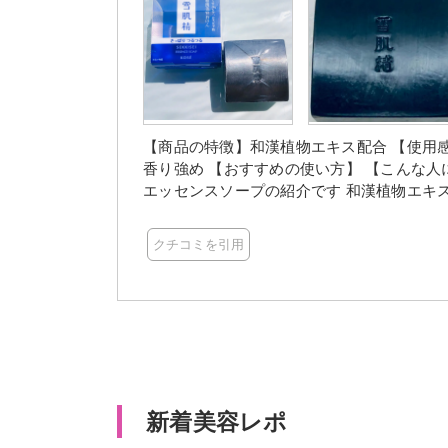
【商品の特徴】和漢植物エキス配合 【使用
香り強め 【おすすめの使い方】 【こんな人におすす
エッセンスソープの紹介です 和漢植物エキスが贅沢に配合しされた石鹸なんです、見た目は黒い四角い
石鹸、初めて使う時はちょっと水、または
立ちます、固形石鹸なので手で泡立てるのはやや
クチコミを引用
キスが配合されているという事で期待しな
が、個人的には好きな香り、泡は泡立て具
良い泡が作れます、また固形石鹸なので使用
… * … ＊ … * …＊ … *
新着美容レポ