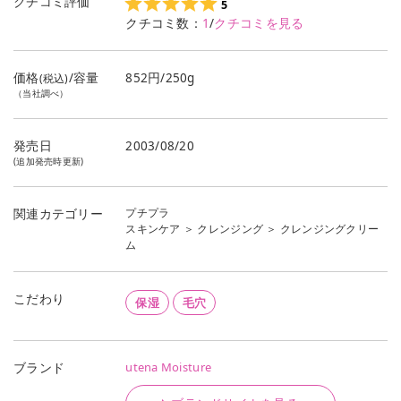
クチコミ評価
5
クチコミ数：
1
/
クチコミを見る
価格
/容量
852円/250g
(税込)
（当社調べ）
発売日
2003/08/20
(追加発売時更新)
プチプラ
関連カテゴリー
スキンケア
＞
クレンジング
＞
クレンジングクリー
ム
こだわり
保湿
毛穴
utena Moisture
ブランド