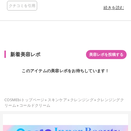
落ちたのと使用後に肌がつっぱらない所が良い。 ただ、洗顔し
クチコミを引用
ても、目元のペタペタ感が残るのは気になる。 拭き取り時にテ
続きを読む
ィッシュでぬぐったら優しく拭き取っても少し肌が痛かったか
ら、洗いながして使ってる。 目元のペタペタ感は気になるけ
ど、使用感は好きです。
新着美容レポ
美容レポを投稿する
このアイテムの美容レポをお待ちしています！
COSMEbiトップページ
»
スキンケア
»
クレンジング
»
クレンジングク
リーム
»
コールドクリーム