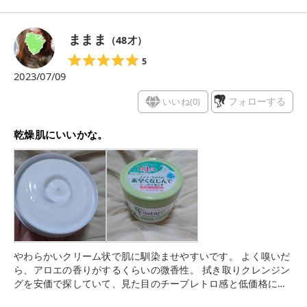
ままま
（
48
才）
5
2023/07/09
いいね(
0
)
フォローする
乾燥肌にいいかな。
やわらかいクリーム状で肌に馴染ませやすいです。 よく嗅いだ
ら、アロエの香りがするくらいの微香性。 拭き取りクレンジン
グを安価で探していて、見た目のチープレトロ感と低価格に惹
かれて購入。 使用頻度が高いセザンヌの耐久カールマスカラが