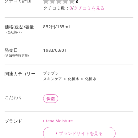
クチコミ評価
0
クチコミ数：
0
/
クチコミを見る
価格
/容量
852円/155ml
(税込)
（当社調べ）
発売日
1983/03/01
(追加発売時更新)
プチプラ
関連カテゴリー
スキンケア
＞
化粧水
＞
化粧水
こだわり
保湿
utena Moisture
ブランド
ブランドサイトを見る