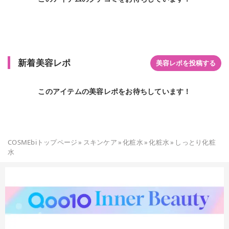
新着美容レポ
美容レポを投稿する
このアイテムの美容レポをお待ちしています！
COSMEbiトップページ
»
スキンケア
»
化粧水
»
化粧水
»
しっとり化粧
水