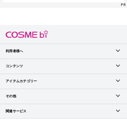
PR
利用者様へ
メンバーログイン
コンテンツ
無料メンバー登録
ランキング
アイテムカテゴリー
メンバー会員について
アイテム・クチコミ
スキンケア
その他
アイテム掲載リクエスト
ブランドから探す
ベースメイク
お問い合わせ（ブランド様）
関連サービス
COSMEbiについて
ピックアップ特集
ポイントメイク
広告について
ママプレス