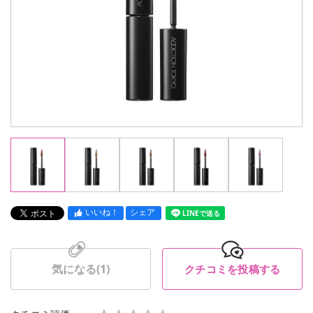
いいね！
シェア
LINEで送る
気になる(
1
)
クチコミを投稿する