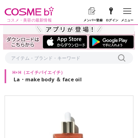
コスメ・美容の最新情報
メニュー
メンバー登録
ログイン
H×H
（
エイチバイエイチ
）
La・make body ＆ face oil