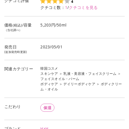
クチコミ評価
4
クチコミ数：
1
/
クチコミを見る
価格
/容量
5,203円/50ml
(税込)
（当社調べ）
発売日
2023/05/01
(追加発売時更新)
韓国コスメ
関連カテゴリー
スキンケア
＞
乳液・美容液・フェイスクリーム
＞
フェイスオイル・バーム
ボディケア
＞
デイリーボディケア
＞
ボディクリー
ム・オイル
こだわり
保湿
H×H
ブランド