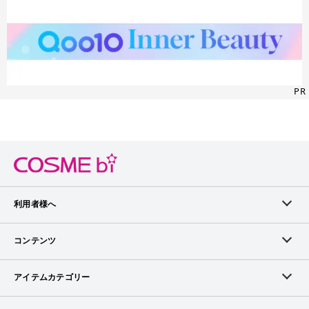
で、ボディーに付ける場合は着る服に気をつけたほうが良さそ
う 香りや、オイルなのに重くなくべたつかない使用感は、これ
からの季節に気持ちよく使えそう また夏ならヘアオイルとして
使って、キラキラさせてもかわいいかも 振らずにパールなしの
オイルとしても使えるので、使い勝手の良いオイルだと思いま
す
PR
利用者様へ
メンバーログイン
コンテンツ
無料メンバー登録
ランキング
アイテムカテゴリー
メンバー会員について
アイテム・クチコミ