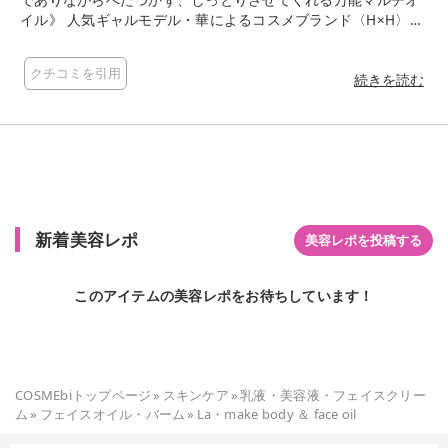
でありながらべたつかず、しっとりさせてくれる万能マルチオ
イル》 人気ギャルモデル・華によるコスメブランド〈H×H〉の
マルチオイル ✔ ボディ、フェイスはもちろんヘアケアとしても
使えるマルチオイル ✔水分コーティング効果 シャワー後、水気
クチコミを引用
が乾く前に使用すると、オイルの膜が水分の蒸発を防ぎ、しっ
続きを読む
とりとした肌をキープ ✔5種類の植物性オイル配合でうるおい
補給 マカダミア種子油、アーモンド油、オリーブ果実油、ヒマ
ワリ種子油、ホホバ種子油 ✔ゴールドパールで魅惑的な肌を表
現 ✔ベタつかない軽やかなテクスチャー ✔ 魅惑的なホワイト
フローラルシプレーの香りで香水代わりにも 夏にぴったりなボ
ディ&フェイスオイル こんがり日焼けした肌には特に似合いそ
うな、ゴールドパールがチラチラ輝くオイル 置いておくとゴー
新着美容レポ
ルドパールが下に沈んで2層に 使う前に振って混ぜると、ゴー
美容レポを投稿する
ジャスなゴールドパールオイルに変化 振る前にそっと上澄みだ
け取ると、サラッとした水のような軽やかなオイル 混ぜた後に
このアイテムの美容レポをお待ちしています！
取ると、ブロンズがかったゴールドパールがゆらめくオイル オ
イルだけれど、重たさは全くなくサラサラとした軽やかなオイ
ルで、肌なじみもよくベタつかない ホワイトフローラルシプレ
ーの香りも強くなく、フローラルだけど土っぽさも感じる雰囲
気のある香りでなかなか素敵 色白の肌につけると若干ブロンズ
COSMEbiトップページ
»
スキンケア
»
乳液・美容液・フェイスクリー
がかったお肌に見えます 日焼けしたお肌につけたら、ビーチや
ム
»
フェイスオイル・バーム
»
La・make body ＆ face oil
イベント、フェスにぴったりな肌になれそう！！ ただ塗った所
を拭き取ってみたら、ティッシュにブロンズからーが付いたの