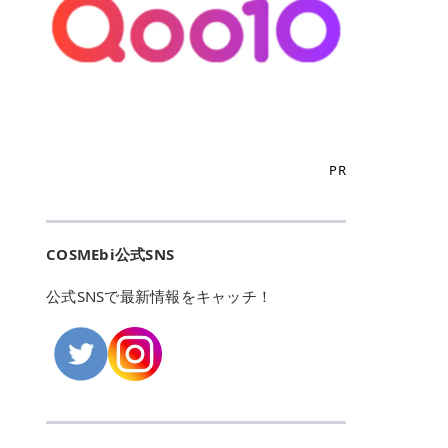
こからは、東京で人気のフレイアク
カリしたくありませんよね。エミナ
ント おすすめパーソナルカラー 02
> あんずのほのかに甘い香りがしま
るカーミングケアパッド」 ツボクサ
OFFクーポンなどを使って、SNSで
リニック・レジーナクリニック・エ
ルクリニックなら、最短1ヶ月ペー
モモ イエベ春・ブルベ夏 03 ワイン
すが > 強くないのでいつでも使える
エキス（保湿成分）配合で、肌荒れ
バズっている美容液やパック、限定
ミナルクリニック・リゼクリニック
スで通えるため、最短6ヶ月の全身
ベリー ブルベ冬 05 フィグピューレ
印象です > > 1本持っていると髪だ
や赤みが気になる肌をやさしく整え
の豪華キットをどこよりもお得にゲ
の4院について、おすすめのポイン
脱毛プランを選ぶことができます！
ブルベ夏・イエベ春 06 ラズベリー
けではなくボディやネイルケアにも
る低刺激設計のトナーパッドです。
ットできます✨ 豊富でリアルな口コ
トを詳しくご紹介します！ フレイア
（※予約状況や脱毛効果の個人差に
ケーキ ブルベ夏・ブルベ冬 07 フル
使えるのも◎ > > 引用元:コスメビ
アイテム詳細を見るQoo10での購入
ミや、ブランド公式ショップの出店
クリニック：選べるプランと女子に
よっては、6ヵ月で完了しない場合
ーツオレ イエベ春 40th ストロベリ
アイテム詳細を見るAmazonでのご
はこちら 4. SKINFOOD キャロット
も充実しているため、新作チェック
優しい手厚いサポート♡ ※満足度9
もあります）。 さらに、連続照射が
ーボンボン ブルベ夏 アイテム詳細
購入はこちら 2026年上半期 総合3
カロテン カーミングウォーターパッ
からリピート買いまで、美容マニア
6% 集計機関・アンケート内容：社
できる医療脱毛器を使っているた
を見るQoo10でのご購入はこちら
位 MAJOLICA MAJORCA（マジョリ
ド 「ゆらぎがちな肌をやさしく整え
の「欲しい」がすべて詰まったお買
内・施術済みフレイア顧客向けのア
め、全身の施術でも1回約60分で終
迷ったらこのカラーがおすすめ！ ナ
カ マジョルカ）「シャドーカスタマ
る植物由来カーミングケア」 βカロ
い物天国です。 Qoo10はこちら @C
ンケート 対象期間：2024/12/11～2
わります。 全国60院以上＆21時ま
PR
チュラルメイクなら「02 モモ」 自
イズ」 👑「シャドーカスタマイズ」
テンを含むにんじん由来成分で、乾
OSME アットコスメ（@cosme）
025/5/15 アンケート数:12606 フレ
で営業！ お仕事や学校の帰りにサク
然な血色感を演出できる万能カラ
の特徴 まばゆく発色フォルム整形シ
燥や外的刺激で不安定になりやすい
は、日本の美容マニアなら誰もが一
イアクリニックは、都内に新宿や渋
ッと寄りたい！という方にもエミナ
ー。 オフィスメイクなら「40th ス
ャドウ✨ 吸いこまれそうな奥行きの
肌をやさしく整えます。軽やかな使
度はお世話になる日本最大級の化粧
谷、銀座など7院があり、どこも駅
ルは強い味方。北海道から沖縄まで
トロベリーボンボン」 上品で落ち着
ある目もとをかなえる、フォルム整
用感も特長です。 アイテム詳細を見
品クチコミサイトです✨ 一番の魅力
から近くてアクセス抜群。平日は夜
全国に60院以上を展開しており、ど
いた印象に仕上がります。 毎日使い
形パウダーシャドウ。ひと塗りでま
るQoo10での購入はこちら 5. ANU
は、2,000万件を超える圧倒的なボ
COSMEbi公式SNS
21時まで開いているので、お仕事や
こも駅チカの好立地なんです。しか
やすい万能カラーなら「05 フィグ
ばゆく発色し、光の効果で目もとが
A 8ヒアルロン酸カテキンカーミン
リュームのリアルなクチコミ検索機
学校帰りにも通いやすいクリニック
も夜21時まで開いているので、忙し
ピューレ」 シーンを選ばず使える人
立体的に生まれ変わります。 実際に
グパッド 「うるおいを与えながら肌
能にあります。 自分の年齢や肌質
です。 ♡クイックプラン 時間をか
い毎日でも無理なく予定に組み込め
公式SNSで最新情報をキャッチ！
気カラーです。 韓国メイク・透明感
使用した方のクチコミ > 5 > 鮮やか
のキメを整えるバランスケアパッ
（乾燥肌・敏感肌など）、あるいは
けてしっかり脱毛。割引制度や保証
ます（※店舗によって診察時間は異
重視なら「06 ラズベリーケーキ」
発色✨ 吸い込まれそうな奥行きのあ
ド」 カテキン*1配合の極薄パッド
「毛穴」「美白」といった肌の悩み
サービスは充実！ 全身＋VIO 52,80
なります）。 そして嬉しいのが、施
青みピンクが透明感を引き立てま
る目もとを作れるアイシャドウ♡ >
で、肌にうるおいを与えながらキメ
に合わせてクチコミを絞り込めるた
0円(税込) 5回コース 所要時間が60
術室がカーテン仕切りではなくドア
す。 イエベ春なら「07 フルーツオ
パウダータイプなのに粉っぽさがな
を整え、すこやかな肌状態へ導くデ
め、自分に本当に合うコスメを失敗
分で完了 全身＋VIO＋顔 94,600円
付きの完全個室になっていること！
レ」 やわらかく可愛らしい印象に仕
くぴたっと密着♡発色が良くて煌め
イリーケアアイテムです。 *1 チャ
せずに見つけられる美容の羅針盤と
(税込) 5回コース 36箇所の脱毛が可
女性専用のプライベート空間なの
上がります。 よくある質問💡 色持
くパールが美しい✨ > 単色でも綺麗
カテキン（整肌成分） アイテム詳細
して絶大な信頼を得ています。 さら
能 ♡安心プラン １回、５回コー
で、周りの目を気にせずリラックス
ちはいい？ むちぷるティントはティ
にグラデーションを作れて簡単に立
を見るQoo10での購入はこちら 6.
に、年に数回発表される「ベストコ
ス、８回コースがあり、コース終了
して施術を受けられます。 痛みに配
ント処方のため、塗布後は色が定着
体感を出せます✨ > > カラーの名前
MEDIHEAL PDRNリフティングパッ
スメアワード（ベスコス）」は、日
後の追加照射の料金も設定していま
慮した医療脱毛器の導入と肌トラブ
しやすく、飲み物を飲んだあとでも
がまた可愛い💕 > PK321 ひとひら
ド 「ハリ感を意識したケアで肌をな
本の美容トレンドを大きく左右する