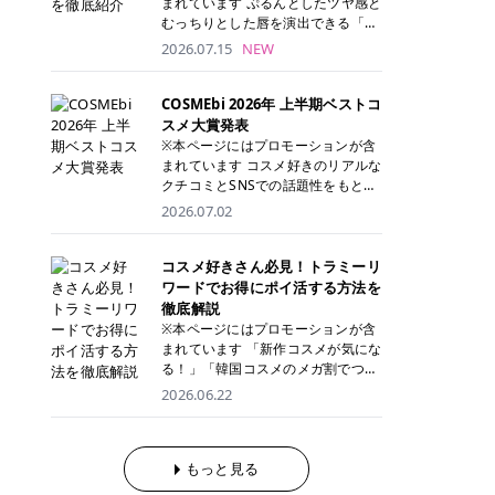
まれています ぷるんとしたツヤ感と
が多く、拭き取り後にそのまま部分
ら、コストパフォーマンスも重視し
す。 これから手軽に全身医療脱毛を
むっちりとした唇を演出できる「C
用パックとして使えるトナーパッド
たい方に！ メディオスターモノリス
始めたいと考えている方は、ぜひ最
ANMAKE（キャンメイク）むちぷる
2026.07.15
NEW
も増えています。 一方、拭き取り化
メディオスターNeXT PRO 公式サイ
後までチェックして、ご自身にぴっ
ティント」。 ティントならではの色
粧水は液体タイプのため、コットン
ト> レジーナクリニック 52,800円
たりのクリニック選びの参考にして
持ちに加え、プランパー効果※と保
に含ませて使用します。 使用量を調
(税込)/5回 99,000円(税込)/5回 ジェ
ください！ クリニック 全身＋VIO
湿ケアも叶えられることから、SNS
COSMEbi 2026年 上半期ベストコ
整しやすく、お気に入りの化粧水を
ントルシリーズを選べるため、脱毛
全身＋VIO＋顔 特徴 脱毛器 詳細 フ
でも話題の人気リップです。 「自分
スメ大賞発表
使いたい方やコストを抑えて続けた
機にこだわりたい方におすすめ！ ジ
レイアクリニック 52,800円(税込)/5
にはどのカラーが似合う？」「イエ
※本ページにはプロモーションが含
い方にもおすすめです。 トナーパッ
ェントルマックスプロ ジェントルマ
回 94,600円(税込)/5回 肌への負担
ベ・ブルベ別のおすすめは？」と気
まれています コスメ好きのリアルな
ドのメリット トナーパッドは、角質
ックスプロプラス ジェントルレーズ
に配慮しながら、コストパフォーマ
になっている方も多いのではないで
クチコミとSNSでの話題性をもとに
ケア・保湿ケア・部分用パックまで
プロ ソプラノチタニウム 公式サイ
ンスも重視したい方に！ メディオス
しょうか。 今回は6色のスウォッチ
選出された、COSMEbi 2026年上半
1枚で行える便利なスキンケアアイ
2026.07.02
ト> エミナルクリニック 49,500円
ターモノリス メディオスターNeXT
とともにご紹介！それぞれの色味や
期のベストコスメが決定！ 話題性・
テムです。 ここでは、トナーパッド
(税込)/6回 93,500円(税込)/6回 エミ
PRO 公式サイト> レジーナクリニッ
おすすめのパーソナルカラー、どん
使用感・仕上がりすべてを兼ね備え
を取り入れるメリットをご紹介しま
ナルクリニックの始めやすい料金設
ク 52,800円(税込)/5回 99,000円(税
なメイクに合うのかまで詳しく解説
た名品たちを、カテゴリ別にご紹介
コスメ好きさん必見！トラミーリ
す。 古い角質や皮脂汚れをやさしく
定！月々払いも安くて通いやすい ク
込)/5回 ジェントルシリーズを選べ
します✨ ※メイクアップ効果による
します。 本記事では、2025年11月
ワードでお得にポイ活する方法を
オフ トナーパッドを使用すること
リスタルプロ 公式サイト> リゼクリ
るため、脱毛機にこだわりたい方に
CANMAKE むちぷるティントとは？
～2026年4月までの半年間におい
徹底解説
で、洗顔だけでは落としきれない古
ニック 109,800円(税込)/5回 144,80
おすすめ！ ジェントルマックスプロ
CANMAKE むちぷるティントは、テ
て、COSMEbi内でのクチコミとSN
い角質や余分な皮脂汚れをやさしく
※本ページにはプロモーションが含
0円(税込)/5回 毛質に合わせて脱毛
ジェントルマックスプロプラス ジェ
ィント・プランパー・保湿ケアを1
Sでの話題性を元に選出されたコス
拭き取り、なめらかな肌へ整えま
まれています 「新作コスメが気にな
機を選択可能！有効期限も5年と長
ントルレーズプロ ソプラノチタニウ
本で叶えるリップです。 するすると
メやスキンケアなどの化粧品を「総
す。 保湿ケアまで1枚でできる 保湿
る！」「韓国コスメのメガ割でつい
くマイペースに通いやすい ラシャ
ム 公式サイト> エミナルクリニック
塗れるなめらかなテクスチャーで、
合」「デパコス」「プチプラ」「韓
成分を配合したトナーパッドなら、
買いすぎてしまう……」 そんな美容
メディオスターNeXT PRO ジェント
2026.06.22
49,500円(税込)/6回 93,500円(税
縦ジワをカバーしながら、むっちり
国コスメ」に分けて1位～3位までを
肌へうるおいを与えながらスキンケ
好きさんにおすすめなのが「トラミ
ルYAGプロ 公式サイト> ｜そもそも
込)/6回 エミナルクリニックの始め
としたツヤのある唇を演出します。
ランキング形式で発表！ 2026年上
アできるため、忙しい朝や夜の時短
ーリワード」です！ 普段のお買い物
医療脱毛って？エステ脱毛と何が違
やすい料金設定！月々払いも安くて
さらに、美容保湿成分を配合してい
半期 総合大賞 AMUSE（アミュー
ケアにもぴったりです。 部分パック
を少し工夫するだけでポイントを貯
うの？ 脱毛を考えたときに、まず悩
通いやすい クリスタルプロ 公式サ
るため、乾燥しにくくデイリー使い
ズ）「 ジェルフィットグロス」 👑
としても使える 多くのトナーパッド
められるため、コスメやスキンケア
もっと見る
むのが「医療脱毛とエステ脱毛、ど
イト> リゼクリニック 109,800円(税
にもぴったり！ アイテム詳細を見る
「ジェルフィットグロス」の特徴 唇
は、乾燥が気になる頬や額、小鼻な
にかかる費用を少しでも抑えたい方
っちがいいの？」ということではな