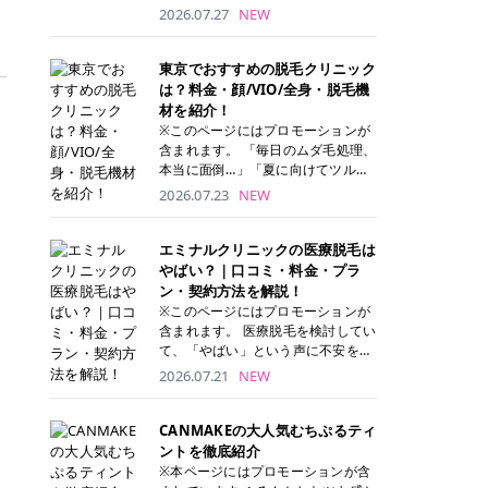
ナーパッド」は、化粧水や美容液を
2026.07.27
NEW
たっぷり含ませた丸型のコットンパ
ッド状のスキンケアアイテムです。
トナーパッドは洗顔後に肌をやさし
東京でおすすめの脱毛クリニック
く拭き取ることで、古い角質や余分
は？料金・顔/VIO/全身・脱毛機
な皮脂汚れをオフしながら、うるお
材を紹介！
いを与えられるのが特徴✨ さらに、
※このページにはプロモーションが
気になる部分には数分のせて部分用
含まれます。 「毎日のムダ毛処理、
パックとしても使用できるため、1
本当に面倒…」「夏に向けてツルツ
枚で「拭き取り」と「保湿ケア」の
ル肌になりたい！」 そう思って東京
2026.07.23
NEW
両方を叶えられます。 韓国コスメブ
で医療脱毛を探し始めても、クリニ
ランドを中心に人気を集めていまし
ックがたくさんありすぎてどこを選
たが、現在では日本でも定番のスキ
べばいいの？と迷ってしまいますよ
エミナルクリニックの医療脱毛は
ンケアアイテムとして幅広い世代に
ね。 この記事では、医療脱毛の基本
やばい？｜口コミ・料金・プラ
愛用されています。 トナーパッドの
から、東京で特に通いやすいフレイ
ン・契約方法を解説！
特徴 トナーパッドと拭き取り化粧水
アクリニック・レジーナクリニッ
※このページにはプロモーションが
の違い 「トナーパッド」と「拭き取
ク・エミナルクリニック・リゼクリ
含まれます。 医療脱毛を検討してい
り化粧水」はどちらも洗顔後に使用
ニックの4院について、分かりやす
て、「やばい」という声に不安を抱
するスキンケアアイテムですが、使
く解説します。 自分にぴったりのク
える方も多いのではないでしょう
2026.07.21
NEW
い方や特徴に違いがあります。 トナ
リニックを見つけて、面倒な自己処
か。 この記事では、エミナルクリニ
ーパッドは、化粧水があらかじめパ
理から卒業しちゃいましょう♪ クリ
ックの全身脱毛プランの詳しい料金
ッドに含まれているため、コットン
ニック 全身＋VIO 全身＋VIO＋顔 特
体系をはじめ、学生や友人同士でお
CANMAKEの大人気むちぷるティ
を用意する手間がなく、忙しい朝で
徴 脱毛器 詳細 フレイアクリニック
得になる割引キャンペーン、無料カ
ントを徹底紹介
もサッと使えるのが魅力です。 ま
52,800円(税込)/5回 94,600円(税
ウンセリングから施術までの具体的
※本ページにはプロモーションが含
た、保湿成分を豊富に配合した商品
込)/5回 肌への負担に配慮しなが
なステップを分かりやすく解説しま