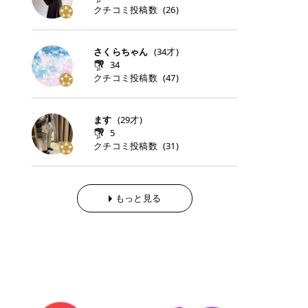
らの「のりかえ」や「お友だち紹
｜甘く可愛いモーヴピンク 鮮やかな
近、乾燥していた唇がプルンと見え
クチコミ投稿数
ナーパッドをご紹介します。 毎日使
タイミングで利用することが多いQ
(
26
)
脱毛の「熱破壊式」と「蓄熱式」と
介」も！ 6. 予約から脱毛施術まで
青みを感じるラズベリーピンク。 フ
てうれちい！ > > 引用元:コスメビ
いやすいトナーパッドから、スペシ
oo10 ・口コミを見ながら購入する
は？ 医療脱毛のレーザー機器には、
のステップ ・無料カウンセリングの
ェミニンな雰囲気を演出できる可愛
アイテム詳細を見るQoo10でのご購
ャルケアにぴったりなトナーパッド
＠cosme ・韓国コスメをチェック
大きく分けて「熱破壊式」と「蓄熱
予約方法 ・カウンセリング当日の持
らしいカラーです。 透明感を引き立
入はこちら 2026年上半期 総合2位
まで厳選しました。 1. MEDICUBE
する際によく見るOLIVE YOUNG GL
式」の2種類があり、それぞれ得意
さくらちゃん
(
34
才)
ち物 ・医師の問診とプラン提案 ・
てながら、甘さのある印象に。 韓国
柳屋（ヤナギヤ）「柳屋 あんず
PDRNピンクコラーゲンゲルトナー
OBAL など、すでに使い慣れている
な毛質が違います。 * 熱破壊式 高
施術当日の流れと次回予約の取り方
34
メイクやピンクメイクとも相性抜群
油」 👑「柳屋 あんず油」の特徴 1
パッド 「うるおいとハリ感をサポー
サイトが対象になっている場合も多
出力のレーザーをバチッ！と当て
7. 店舗一覧と美容医療メニュー ・
クチコミ投稿数
(
47
)
です。 フルーツオレ｜ピュア感あふ
00％植物由来の「柳屋 あんず油」
トし、なめらかな肌へ導く高密着ゲ
く、お買い物の内容や流れを変える
て、毛根の発毛組織に向けてレーザ
全国60院以上！エミナルクリニック
れるミルキーコーラル 白みを含んだ
フワッと香りさらっとまとまり、ツ
ルパッド」 PDRNやコラーゲン成分
必要はありません。 「どうせ買う予
ーを照射します。ワキやVIOのよう
の店舗一覧 ・脱毛だけじゃない！美
ミルキーなコーラルカラー。 やさし
ヤのある美しい髪に導きます。 ヘア
を配合し、乾燥やハリ不足が気にな
定だったコスメ」をトラミーリワー
な、太くて濃い毛にも使用が可能で
容医療メニュー 8. まとめ ｜エミナ
くふんわり発色し、粘膜リップのよ
だけでなく、ボディケア・ネイルケ
ます
(
29
才)
る肌をしっとり整えるゲルタイプの
ドを経由するだけで、ポイントも一
す！その分、輪ゴムで弾かれたよう
ルクリニックの魅力とは？選ばれる
うな仕上がりになります。 柔らかく
アなど幅広く保湿ケア。 実際に使用
5
トナーパッド。密着力が高く、スキ
緒に受け取れる、そんな手軽さがあ
な強い痛みを感じやすい傾向があり
3つの特徴 ※1 開業2019年3月20日
可愛らしい印象になり、毎日使いた
した方のクチコミ > 5 > 1本あると
クチコミ投稿数
ンケアの土台ケアとして取り入れや
ります✨ またトラミーリワードに
(
31
)
ます。 * 蓄熱式 低出力のレーザー
～2026年6月30日時点(医療脱毛、
くなるナチュラルカラー。 スクール
便利なオイル😊 > 柳屋 あんず油 >
すいアイテムです。 アイテム詳細を
は、以下のような特徴があります！
を連続で当てて、毛の成長をコント
ハイフ、ダーマペン、美容点滴、医
メイクやオフィスメイクにもおすす
> ──────────── > > 100%植
見るQoo10での購入はこちら 2. BIO
・1ポイント＝1円でわかりやすい
ロールする部分（バルジ領域）にじ
療ダイエットなど) 「早く綺麗にな
めです。 40TH ストロベリーボンボ
物由来のオイル > > 白髪染めで傷ん
DANCE コラーゲンゲルトナーパッ
・選べるe-GIFT・Amazonギフト
わじわ熱を伝える方式です。急激な
りたいけど、痛いのはイヤだし、通
ン｜上品なピンクベージュ 黄みを抑
でいてパサついているので > オイル
ド 「うるおいを与えながら肌をやわ
券・ドットマネーなどに交換できる
熱さを感じにくく、痛みや肌への負
もっと見る
う時間もない…」医療脱毛にそんな
えたクリーミーなピンクベージュ。
は必需品です > > 少しとろみがある
らかく整える保湿ケアパッド」 ゲル
・トラミー会員なら無料で利用でき
担を抑えやすいのが嬉しいポイン
ハードルを感じていませんか？エミ
ほんのり青みを感じる絶妙なカラー
ものの、さらっと軽めのオイル > >
素材ならではの高密着設計で、肌に
る ・ポイ活初心者でも始めやすい
ト。顔や背中などの産毛や細い毛に
ナルクリニックは、そんな私たちの
で、自然な血色感を演出します。 肌
ベタつかなくて髪につけるとサラサ
うるおいを与えながらやさしく整え
編集部が厳選！トラミーリワードお
向いています。 最近は、この両方を
ワガママを叶えてくれるクリニック
になじみながらも、唇をふんわり明
ラでツヤが出ます✨ > > ドライヤー
る保湿特化型トナーパッド。乾燥し
すすめ3選 QOO10 Qoo10（キュー
使い分けられる優秀な脱毛機を導入
なんです！多くの女性から選ばれて
るく見せてくれるカラー。 オフィス
前とドライヤー後に使っていますが
やすい肌をふっくらとした印象に導
テン）は、話題の韓国コスメや最新
しているクリニックも増えているの
いる3つの魅力をご紹介します。 最
メイクやナチュラルメイクにもぴっ
> 髪がペタッとならなくて気に入っ
きます。 アイテム詳細を見るQoo1
のトレンドスキンケアがいち早く、
で、自分の毛質に合わせてお任せで
短6か月からの脱毛プランが選べ
たりです。 アイテム詳細を見るQoo
てます😊 > > ワンタッチキャップな
0での購入はこちら 3. SKIN1004 セ
驚きの価格で手に入る大人気の通販
きることが多いですよ。 ｜東京でお
る！ 「せっかく脱毛を始めたのに、
10でのご購入はこちら イエベ・ブ
ので開けやすく > 1滴ずつ出るので
ンテラ クイックカーミングパッド
サイトです！ 特に年4回開催される
すすめの医療脱毛クリニック4選 こ
次の予約が数ヶ月先…」なんてガッ
ルベ別おすすめカラー むちぷるティ
量を調節しやすく使いやすいです >
「ゆらぎやすい肌をすこやかに整え
ビッグセール「メガ割」では、20%