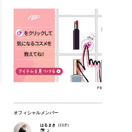
込)/5回 144,800円(税込)/5回 毛質に
Qoo10でのご購入はこちら CANMA
に触れた瞬間、ぷるんとしたジェリ
どに数分のせることで、集中保湿ケ
にぴったり。 Qoo10も、オリヤン
いでしょうか。 ズバリ、効果を実感
合わせて脱毛機を選択可能！有効期
KE むちぷるティント全色一覧 モモ
ーグロスが広がり、ふっくらボリュ
アとしても活用できます。 トナーパ
も、＠cosmeも、いつものコスメ購
するまでの期間や必要な施術回数が
限も5年と長くマイペースに通いや
｜血色感じるヌーディーピンク 桃の
ーム感のある仕上がりに✨ まるでリ
ッドの選び方 トナーパッドは、配合
入を“ちょっとお得”に変えられるの
大きな違いとして挙げられます！ 医
すい ラシャ メディオスターNeXT P
ような血色感を演出するヌーディー
フティングしたような、新しいリッ
成分やパッドの素材によって特徴が
が、トラミーリワードです✨ 今回
療脱毛は、医療機関（クリニックや
RO ジェントルYAGプロ 公式サイト
ピンク。 黄みと青みのバランスが良
プティンググロス💄 実際に使用した
異なります。 自分の肌悩みや理想の
は、トラミーリワードの特徴や活用
皮膚科など）だけで扱える高出力の
> ※医療脱毛は自由診療です。治療
く、自然になじむコーラル系カラー
方のクチコミ > 5 > プルプル > 唇に
仕上がりに合わせて選ぶことで、毎
方法、美容好きさんにおすすめな理
レーザーを使って、発毛組織にアプ
には赤み、痒み、火傷、毛嚢炎、一
です。 自然な血色感をプラスしてく
塗るPDRNグロス > > AMUSE ジェ
日のスキンケアに取り入れやすくな
由を詳しくご紹介します！ トラミー
ローチする施術といわれています。
時的な硬毛化などのリスクが伴いま
れるので、ナチュラルメイクとの相
ルフィットグロス > > ぷっくりツヤ
ります。 肌悩みに合わせて選ぶ パ
リワードとは？ 「トラミーリワー
そのため、少ない回数で永久脱毛
す。 目次▼ 1. エミナルクリニック
性抜群。 可愛らしく、多幸感のある
ツヤだけどベタっとした感じはなく
ッドの素材で選ぶ トナーパッドの使
ド」は、東証グロース上場企業であ
（※）を目指すことができます。
の魅力とは？選ばれる3つの特徴 ・
印象に仕上がります。 ワインベリー
て使いやすいですね。プランピング
い方 洗顔後すぐの清潔な肌に使用し
る株式会社アイズが運営する、安
（※永久脱毛とは一生毛が1本も生
最短6か月からの脱毛プランが選べ
｜気品をまとうローズレッド 深みの
効果で少しスーッとします。ここは
ます。 STEP1 エンボス面（凹凸
心・安全なポイントサイト機能で
えてこないという意味ではなく、ア
る！ ・全国60院以上＆21時まで営
ある青みレッド。 大人っぽく華やか
好き嫌いがあるかもしれませんが慣
面）で顔全体をやさしく拭き取りま
す。 トラミーリワードは、トラミー
メリカの基準に基づき「長期間にわ
業！ ・痛みに配慮した医療脱毛器の
な印象を与えるベリーカラーです。
れますね。 > > 分かりにくいけど、
す。 特に小鼻・あご・額など皮脂や
会員向けのポイントサービスです。
たって毛量が明らかに減少している
導入と肌トラブル対応 2. エミナル
ひと塗りで顔全体が華やかになり、
チップは片面がツルツル、片面がモ
古い角質が気になる部分は丁寧にな
対象ショップやサービスを利用する
状態が維持されること」を指しま
クリニックの口コミ・評判 3. エミ
リップを主役にしたメイクが完成。
ケモケになってます。 > > 桜グロス
じませましょう。 STEP2 パッドを
ことでポイントを獲得でき、貯まっ
す。） 一方のエステ脱毛は、出力が
ナルクリニックの全身脱毛料金プラ
クールで上品な雰囲気を演出できま
【日本限定色】：上品なピンクベー
裏返し、フラット面で顔全体をやさ
たポイントはAmazonギフト券やド
優しい機器を使うため痛みが少ない
ン ・全身脱毛の基本コースと料金
す。 フィグピューレ｜色っぽさと上
ジュ > > すももパールグロス【日本
PR
しく押さえながら化粧水をなじませ
ットマネーなどに交換できます。 普
のがメリットですが、毛根を破壊す
・追加費用がかからないシステム ・
品さを叶える赤みローズ 赤みとくす
限定色】：微細なラメがきらめく血
ます。 STEP3 その後は美容液・乳
段のネットショッピングを活用しな
ることはできないので一時的な減毛
支払い方法｜決済方法と医療ローン
みをほどよく含んだローズカラー。
色がよく見えるピンク。 > > どちら
液・クリームなど、普段どおりのス
がらポイントを貯められるため、ポ
にとどまります。結果的に、何度も
の活用も！ 4. エミナルクリニック
ニュートラルな発色で、肌色を選び
も上品で使いやすい色ですね。すも
キンケアを行います。 乾燥が気にな
イ活初心者でも始めやすいのが魅力
通う必要が出てくることが多くなり
の熱破壊式の脱毛機 5. エミナルク
にくい万能カラーです。 派手すぎず
もパールグロスの方がラメが入って
る部分には2〜5分程度のせて部分用
です✨ トラミーリワードの特徴 普
ます。 なお、医療脱毛は保険がきか
リニックのお得な割引・キャンペー
オフィシャルメンバー
落ち着いた印象に仕上がり、オン・
いるので華やかそうに見えるけど、
パックとして使用するのもおすすめ
段よく使っているコスメ通販サイト
ない自由診療なので、クリニックに
ン制度 ・学生プラン｜学生証の提示
オフ問わず使いやすいカラー。 きれ
付けてみると落ち着いた色ですね。
です。 おすすめトナーパッド7選 こ
を、トラミーリワード経由にするだ
よって料金設定が自由に決められて
で割引 ・ペア限定プラン｜家族や友
いめメイクにもカジュアルメイクに
> > スキンケア成分が配合されてい
はるまき
(
33
才)
こからは、保湿ケアや肌荒れケア、
けでポイントが貯まるのが大きな魅
います。だからこそ、しっかり比較
人と一緒にスタートできる ・他社か
もマッチします。 ラズベリーケーキ
て保湿もしっかりしてくれます。最
2
毛穴ケアなど目的別におすすめのト
力です✨ 例えば、、、 ・メガ割の
して選ぶことが大切なのです。 医療