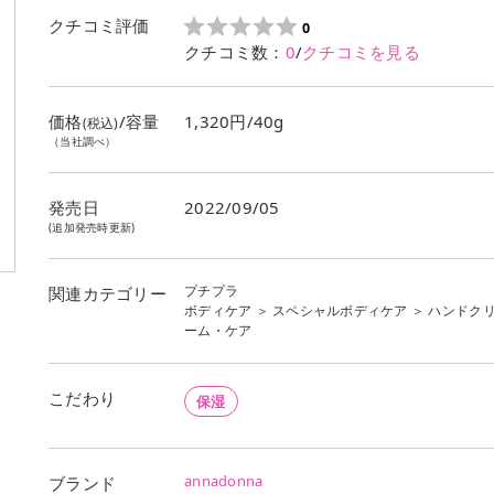
クチコミ評価
0
クチコミ数：
0
/
クチコミを見る
価格
/容量
1,320円/40g
(税込)
（当社調べ）
発売日
2022/09/05
(追加発売時更新)
プチプラ
関連カテゴリー
ボディケア
＞
スペシャルボディケア
＞
ハンドク
ーム・ケア
こだわり
保湿
annadonna
ブランド