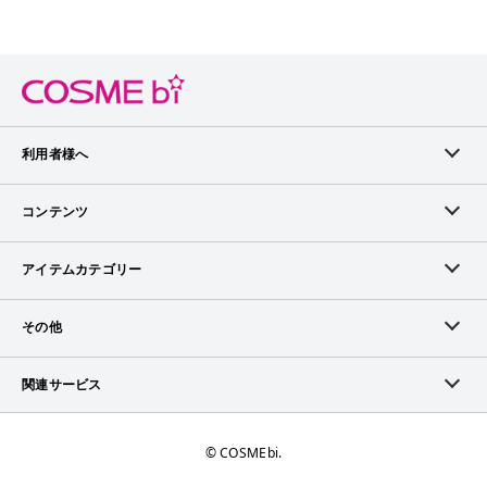
利用者様へ
メンバーログイン
コンテンツ
無料メンバー登録
ランキング
アイテムカテゴリー
メンバー会員について
アイテム・クチコミ
スキンケア
その他
アイテム掲載リクエスト
ブランドから探す
ベースメイク
お問い合わせ（ブランド様）
関連サービス
COSMEbiについて
ピックアップ特集
ポイントメイク
広告について
ママプレス
お問い合わせ
©︎ COSMEbi.
ブランド新着情報
ネイル・ネイルケア
ランキング・評価について
トラマガ