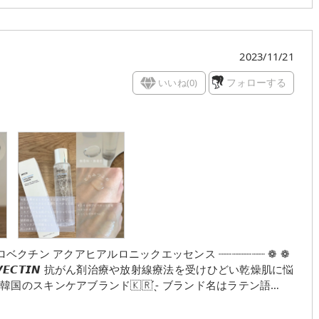
載されただけのシンプルな
のも存在感あってオシャレ😊 ••┈┈••✼••┈┈••
るような とろツヤ感覚を楽しんでみてほしい😊
2023/11/21
いいね(
0
)
フォローする
のスキンケアブランド🇰🇷 ̖́- ブランド名はラテン語
能を健康なお肌に戻す(整える)製品を展開しています💉 𝘼𝙌