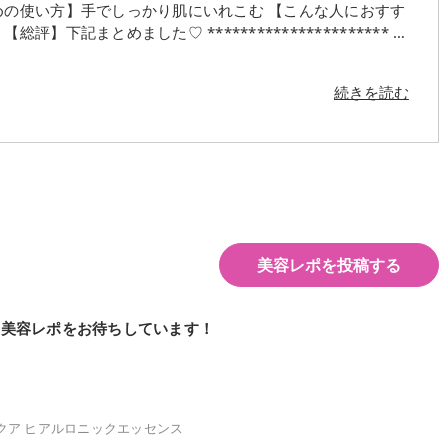
めの使い方】手でしっかり肌にいれこむ 【こんな人におすす
下記まとめました♡ ********************** ＊
ました✨ 乾燥が酷くなってくるこの季
続きを読む
んな人に是非1回つかってほしいアイテムというのが私の一番伝
良いと言われているナイア
、浮腫ケアの天然カフェイン、弾力ケアのビタミンB5と
のが特
たのがうれしかったです🫶 Qoo10で購入でき
すね🫡
美容レポを投稿する
の美容レポをお待ちしています！
クア ヒアルロニックエッセンス