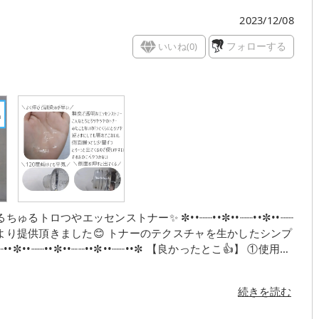
2023/12/08
いいね(
0
)
フォローする
センストナー✨ ✼••┈┈••✼••┈┈••✼••┈┈
ない。 ②香り 匂いなし！ ③テクスチャ
にして軽く振っても垂れてこないくらい 側面をちょっとだけ
続きを読む
0ml3580円だけど 1回にた
で 持ちはいいと思う テクスチャや使用感を試したい場合は