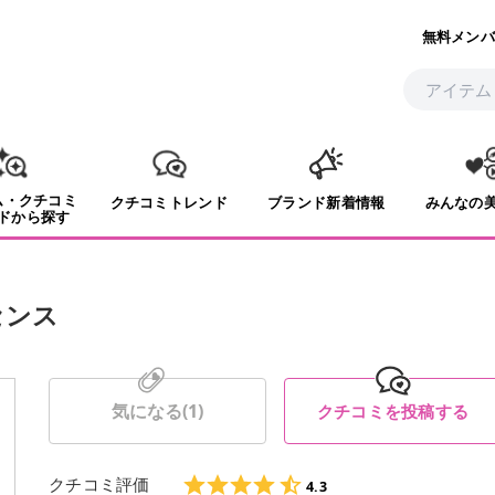
無料メンバ
ム・クチコミ
クチコミトレンド
ブランド新着情報
みんなの
ドから探す
センス
気になる(
1
)
クチコミを投稿する
クチコミ評価
4.3