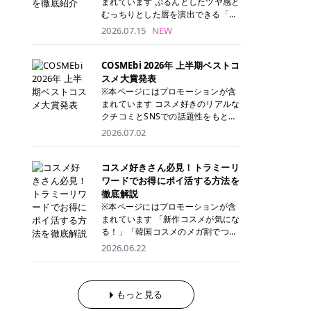
まれています ぷるんとしたツヤ感と
が多く、拭き取り後にそのまま部分
ら、コストパフォーマンスも重視し
す。 これから手軽に全身医療脱毛を
むっちりとした唇を演出できる「C
用パックとして使えるトナーパッド
たい方に！ メディオスターモノリス
始めたいと考えている方は、ぜひ最
ANMAKE（キャンメイク）むちぷる
2026.07.15
NEW
も増えています。 一方、拭き取り化
メディオスターNeXT PRO 公式サイ
後までチェックして、ご自身にぴっ
ティント」。 ティントならではの色
粧水は液体タイプのため、コットン
ト> レジーナクリニック 52,800円
たりのクリニック選びの参考にして
持ちに加え、プランパー効果※と保
に含ませて使用します。 使用量を調
(税込)/5回 99,000円(税込)/5回 ジェ
ください！ クリニック 全身＋VIO
湿ケアも叶えられることから、SNS
COSMEbi 2026年 上半期ベストコ
整しやすく、お気に入りの化粧水を
ントルシリーズを選べるため、脱毛
全身＋VIO＋顔 特徴 脱毛器 詳細 フ
でも話題の人気リップです。 「自分
スメ大賞発表
使いたい方やコストを抑えて続けた
機にこだわりたい方におすすめ！ ジ
レイアクリニック 52,800円(税込)/5
にはどのカラーが似合う？」「イエ
※本ページにはプロモーションが含
い方にもおすすめです。 トナーパッ
ェントルマックスプロ ジェントルマ
回 94,600円(税込)/5回 肌への負担
ベ・ブルベ別のおすすめは？」と気
まれています コスメ好きのリアルな
ドのメリット トナーパッドは、角質
ックスプロプラス ジェントルレーズ
に配慮しながら、コストパフォーマ
になっている方も多いのではないで
クチコミとSNSでの話題性をもとに
ケア・保湿ケア・部分用パックまで
プロ ソプラノチタニウム 公式サイ
ンスも重視したい方に！ メディオス
しょうか。 今回は6色のスウォッチ
選出された、COSMEbi 2026年上半
1枚で行える便利なスキンケアアイ
2026.07.02
ト> エミナルクリニック 49,500円
ターモノリス メディオスターNeXT
とともにご紹介！それぞれの色味や
期のベストコスメが決定！ 話題性・
テムです。 ここでは、トナーパッド
(税込)/6回 93,500円(税込)/6回 エミ
PRO 公式サイト> レジーナクリニッ
おすすめのパーソナルカラー、どん
使用感・仕上がりすべてを兼ね備え
を取り入れるメリットをご紹介しま
ナルクリニックの始めやすい料金設
ク 52,800円(税込)/5回 99,000円(税
なメイクに合うのかまで詳しく解説
た名品たちを、カテゴリ別にご紹介
コスメ好きさん必見！トラミーリ
す。 古い角質や皮脂汚れをやさしく
定！月々払いも安くて通いやすい ク
込)/5回 ジェントルシリーズを選べ
します✨ ※メイクアップ効果による
します。 本記事では、2025年11月
ワードでお得にポイ活する方法を
オフ トナーパッドを使用すること
リスタルプロ 公式サイト> リゼクリ
るため、脱毛機にこだわりたい方に
CANMAKE むちぷるティントとは？
～2026年4月までの半年間におい
徹底解説
で、洗顔だけでは落としきれない古
ニック 109,800円(税込)/5回 144,80
おすすめ！ ジェントルマックスプロ
CANMAKE むちぷるティントは、テ
て、COSMEbi内でのクチコミとSN
い角質や余分な皮脂汚れをやさしく
※本ページにはプロモーションが含
0円(税込)/5回 毛質に合わせて脱毛
ジェントルマックスプロプラス ジェ
ィント・プランパー・保湿ケアを1
Sでの話題性を元に選出されたコス
拭き取り、なめらかな肌へ整えま
まれています 「新作コスメが気にな
機を選択可能！有効期限も5年と長
ントルレーズプロ ソプラノチタニウ
本で叶えるリップです。 するすると
メやスキンケアなどの化粧品を「総
す。 保湿ケアまで1枚でできる 保湿
る！」「韓国コスメのメガ割でつい
くマイペースに通いやすい ラシャ
ム 公式サイト> エミナルクリニック
塗れるなめらかなテクスチャーで、
合」「デパコス」「プチプラ」「韓
成分を配合したトナーパッドなら、
買いすぎてしまう……」 そんな美容
メディオスターNeXT PRO ジェント
2026.06.22
49,500円(税込)/6回 93,500円(税
縦ジワをカバーしながら、むっちり
国コスメ」に分けて1位～3位までを
肌へうるおいを与えながらスキンケ
好きさんにおすすめなのが「トラミ
ルYAGプロ 公式サイト> ｜そもそも
込)/6回 エミナルクリニックの始め
としたツヤのある唇を演出します。
ランキング形式で発表！ 2026年上
アできるため、忙しい朝や夜の時短
ーリワード」です！ 普段のお買い物
医療脱毛って？エステ脱毛と何が違
やすい料金設定！月々払いも安くて
さらに、美容保湿成分を配合してい
半期 総合大賞 AMUSE（アミュー
ケアにもぴったりです。 部分パック
を少し工夫するだけでポイントを貯
うの？ 脱毛を考えたときに、まず悩
通いやすい クリスタルプロ 公式サ
るため、乾燥しにくくデイリー使い
ズ）「 ジェルフィットグロス」 👑
としても使える 多くのトナーパッド
められるため、コスメやスキンケア
もっと見る
むのが「医療脱毛とエステ脱毛、ど
イト> リゼクリニック 109,800円(税
にもぴったり！ アイテム詳細を見る
「ジェルフィットグロス」の特徴 唇
は、乾燥が気になる頬や額、小鼻な
にかかる費用を少しでも抑えたい方
っちがいいの？」ということではな