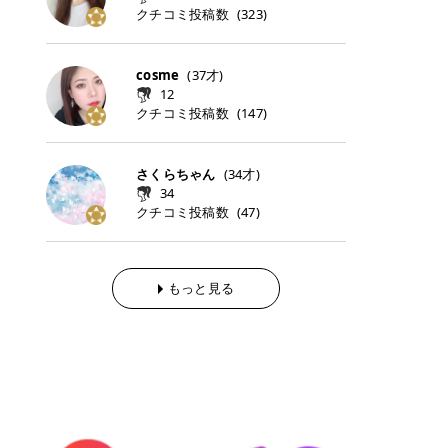
らの「のりかえ」や「お友だち紹
｜甘く可愛いモーヴピンク 鮮やかな
近、乾燥していた唇がプルンと見え
クチコミ投稿数
ナーパッドをご紹介します。 毎日使
タイミングで利用することが多いQ
(
323
)
脱毛の「熱破壊式」と「蓄熱式」と
介」も！ 6. 予約から脱毛施術まで
青みを感じるラズベリーピンク。 フ
てうれちい！ > > 引用元:コスメビ
いやすいトナーパッドから、スペシ
oo10 ・口コミを見ながら購入する
は？ 医療脱毛のレーザー機器には、
のステップ ・無料カウンセリングの
ェミニンな雰囲気を演出できる可愛
アイテム詳細を見るQoo10でのご購
ャルケアにぴったりなトナーパッド
＠cosme ・韓国コスメをチェック
大きく分けて「熱破壊式」と「蓄熱
予約方法 ・カウンセリング当日の持
らしいカラーです。 透明感を引き立
入はこちら 2026年上半期 総合2位
まで厳選しました。 1. MEDICUBE
する際によく見るOLIVE YOUNG GL
式」の2種類があり、それぞれ得意
cosme
(
37
才)
ち物 ・医師の問診とプラン提案 ・
てながら、甘さのある印象に。 韓国
柳屋（ヤナギヤ）「柳屋 あんず
PDRNピンクコラーゲンゲルトナー
OBAL など、すでに使い慣れている
な毛質が違います。 * 熱破壊式 高
施術当日の流れと次回予約の取り方
12
メイクやピンクメイクとも相性抜群
油」 👑「柳屋 あんず油」の特徴 1
パッド 「うるおいとハリ感をサポー
サイトが対象になっている場合も多
出力のレーザーをバチッ！と当て
7. 店舗一覧と美容医療メニュー ・
クチコミ投稿数
(
147
)
です。 フルーツオレ｜ピュア感あふ
00％植物由来の「柳屋 あんず油」
トし、なめらかな肌へ導く高密着ゲ
く、お買い物の内容や流れを変える
て、毛根の発毛組織に向けてレーザ
全国60院以上！エミナルクリニック
れるミルキーコーラル 白みを含んだ
フワッと香りさらっとまとまり、ツ
ルパッド」 PDRNやコラーゲン成分
必要はありません。 「どうせ買う予
ーを照射します。ワキやVIOのよう
の店舗一覧 ・脱毛だけじゃない！美
ミルキーなコーラルカラー。 やさし
ヤのある美しい髪に導きます。 ヘア
を配合し、乾燥やハリ不足が気にな
定だったコスメ」をトラミーリワー
な、太くて濃い毛にも使用が可能で
容医療メニュー 8. まとめ ｜エミナ
くふんわり発色し、粘膜リップのよ
だけでなく、ボディケア・ネイルケ
さくらちゃん
(
34
才)
る肌をしっとり整えるゲルタイプの
ドを経由するだけで、ポイントも一
す！その分、輪ゴムで弾かれたよう
ルクリニックの魅力とは？選ばれる
うな仕上がりになります。 柔らかく
アなど幅広く保湿ケア。 実際に使用
34
トナーパッド。密着力が高く、スキ
緒に受け取れる、そんな手軽さがあ
な強い痛みを感じやすい傾向があり
3つの特徴 ※1 開業2019年3月20日
可愛らしい印象になり、毎日使いた
した方のクチコミ > 5 > 1本あると
クチコミ投稿数
ンケアの土台ケアとして取り入れや
ります✨ またトラミーリワードに
(
47
)
ます。 * 蓄熱式 低出力のレーザー
～2026年6月30日時点(医療脱毛、
くなるナチュラルカラー。 スクール
便利なオイル😊 > 柳屋 あんず油 >
すいアイテムです。 アイテム詳細を
は、以下のような特徴があります！
を連続で当てて、毛の成長をコント
ハイフ、ダーマペン、美容点滴、医
メイクやオフィスメイクにもおすす
> ──────────── > > 100%植
見るQoo10での購入はこちら 2. BIO
・1ポイント＝1円でわかりやすい
ロールする部分（バルジ領域）にじ
療ダイエットなど) 「早く綺麗にな
めです。 40TH ストロベリーボンボ
物由来のオイル > > 白髪染めで傷ん
DANCE コラーゲンゲルトナーパッ
・選べるe-GIFT・Amazonギフト
わじわ熱を伝える方式です。急激な
りたいけど、痛いのはイヤだし、通
ン｜上品なピンクベージュ 黄みを抑
でいてパサついているので > オイル
ド 「うるおいを与えながら肌をやわ
券・ドットマネーなどに交換できる
熱さを感じにくく、痛みや肌への負
もっと見る
う時間もない…」医療脱毛にそんな
えたクリーミーなピンクベージュ。
は必需品です > > 少しとろみがある
らかく整える保湿ケアパッド」 ゲル
・トラミー会員なら無料で利用でき
担を抑えやすいのが嬉しいポイン
ハードルを感じていませんか？エミ
ほんのり青みを感じる絶妙なカラー
ものの、さらっと軽めのオイル > >
素材ならではの高密着設計で、肌に
る ・ポイ活初心者でも始めやすい
ト。顔や背中などの産毛や細い毛に
ナルクリニックは、そんな私たちの
で、自然な血色感を演出します。 肌
ベタつかなくて髪につけるとサラサ
うるおいを与えながらやさしく整え
編集部が厳選！トラミーリワードお
向いています。 最近は、この両方を
ワガママを叶えてくれるクリニック
になじみながらも、唇をふんわり明
ラでツヤが出ます✨ > > ドライヤー
る保湿特化型トナーパッド。乾燥し
すすめ3選 QOO10 Qoo10（キュー
使い分けられる優秀な脱毛機を導入
なんです！多くの女性から選ばれて
るく見せてくれるカラー。 オフィス
前とドライヤー後に使っていますが
やすい肌をふっくらとした印象に導
テン）は、話題の韓国コスメや最新
しているクリニックも増えているの
いる3つの魅力をご紹介します。 最
メイクやナチュラルメイクにもぴっ
> 髪がペタッとならなくて気に入っ
きます。 アイテム詳細を見るQoo1
のトレンドスキンケアがいち早く、
で、自分の毛質に合わせてお任せで
短6か月からの脱毛プランが選べ
たりです。 アイテム詳細を見るQoo
てます😊 > > ワンタッチキャップな
0での購入はこちら 3. SKIN1004 セ
驚きの価格で手に入る大人気の通販
きることが多いですよ。 ｜東京でお
る！ 「せっかく脱毛を始めたのに、
10でのご購入はこちら イエベ・ブ
ので開けやすく > 1滴ずつ出るので
ンテラ クイックカーミングパッド
サイトです！ 特に年4回開催される
すすめの医療脱毛クリニック4選 こ
次の予約が数ヶ月先…」なんてガッ
ルベ別おすすめカラー むちぷるティ
量を調節しやすく使いやすいです >
「ゆらぎやすい肌をすこやかに整え
ビッグセール「メガ割」では、20%