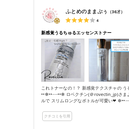
ふとめのままぷぅ
（
36
才）
4
新感覚うるちゅるエッセンストナー
これトナーなの！？ 新感覚テクスチャの うるちゅるトロつやエッ
••✼••┈┈••✼ ロベクチン(＠rovectin_jp)さまより提供頂きました😊 トナーのテクスチャを生かしたシンプ
ルで スリムロングなボトルが可愛い❤ ✼••┈┈••✼••┈┈••✼••┈┈••✼••┈┈••✼ 【良かったとこ👍】 ①使用感
肌なじみがよかった👏 すごくトロトロなのにお肌の上でベタつか
アンプルかな？ってくらいトロトロ 逆さま
クチコミを引用
軽く握りながら出す それでも少量ずつ出てくるので使いやすい ④コスパ 18
くさんバシャバシャ使う系化粧水ではないの