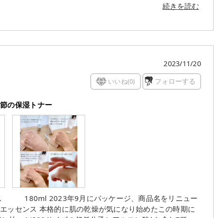
続きを読む
然カフェイン☕️ 〼アデノシンによる肌弾力改善 〼くすみや
配合) 使用感✎𓈒𓂂𓏸 ✔︎とろみがすご
か出ない!笑) ✔︎かさかさが一気にもちもちに ✔︎保湿だけ
イアシンアミド入ってるし、肌トーンや毛穴、角質やむくみに
👏🏻カフェイン入ってるスキンケアって、珍しいですよね🤔
2023/11/20
ていなくなる感じがめっちゃ良いです👍🏻ˊ˗ ハンドプレス
いいね(
0
)
フォローする
に使うスキンケアの邪魔もしないし、寧ろ通り道ができて浸透
らぐ時とか乾燥の季節、こういうの
季節の保湿トナー
メ #韓国化粧品 #韓国スキンケア #Qoo10 #メガ割 #Qoo
ッケージ、商品名をリニュー
なり始めたこの時期に