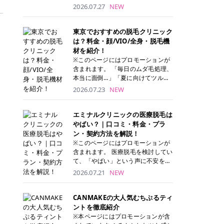
ナーパッド」は、化粧水や美容液を
2026.07.27
NEW
たっぷり含ませた丸型のコットンパ
ッド状のスキンケアアイテムです。
トナーパッドは洗顔後に肌をやさし
東京でおすすめの脱毛クリニック
く拭き取ることで、古い角質や余分
は？料金・顔/VIO/全身・脱毛機
な皮脂汚れをオフしながら、うるお
材を紹介！
いを与えられるのが特徴✨ さらに、
※このページにはプロモーションが
気になる部分には数分のせて部分用
含まれます。 「毎日のムダ毛処理、
パックとしても使用できるため、1
本当に面倒…」「夏に向けてツルツ
枚で「拭き取り」と「保湿ケア」の
ル肌になりたい！」 そう思って東京
2026.07.23
NEW
両方を叶えられます。 韓国コスメブ
で医療脱毛を探し始めても、クリニ
ランドを中心に人気を集めていまし
ックがたくさんありすぎてどこを選
たが、現在では日本でも定番のスキ
べばいいの？と迷ってしまいますよ
エミナルクリニックの医療脱毛は
ンケアアイテムとして幅広い世代に
ね。 この記事では、医療脱毛の基本
やばい？｜口コミ・料金・プラ
愛用されています。 トナーパッドの
から、東京で特に通いやすいフレイ
ン・契約方法を解説！
特徴 トナーパッドと拭き取り化粧水
アクリニック・レジーナクリニッ
※このページにはプロモーションが
の違い 「トナーパッド」と「拭き取
ク・エミナルクリニック・リゼクリ
含まれます。 医療脱毛を検討してい
り化粧水」はどちらも洗顔後に使用
ニックの4院について、分かりやす
て、「やばい」という声に不安を抱
するスキンケアアイテムですが、使
く解説します。 自分にぴったりのク
える方も多いのではないでしょう
2026.07.21
NEW
い方や特徴に違いがあります。 トナ
リニックを見つけて、面倒な自己処
か。 この記事では、エミナルクリニ
ーパッドは、化粧水があらかじめパ
理から卒業しちゃいましょう♪ クリ
ックの全身脱毛プランの詳しい料金
ッドに含まれているため、コットン
ニック 全身＋VIO 全身＋VIO＋顔 特
体系をはじめ、学生や友人同士でお
CANMAKEの大人気むちぷるティ
を用意する手間がなく、忙しい朝で
徴 脱毛器 詳細 フレイアクリニック
得になる割引キャンペーン、無料カ
ントを徹底紹介
もサッと使えるのが魅力です。 ま
52,800円(税込)/5回 94,600円(税
ウンセリングから施術までの具体的
※本ページにはプロモーションが含
た、保湿成分を豊富に配合した商品
込)/5回 肌への負担に配慮しなが
なステップを分かりやすく解説しま