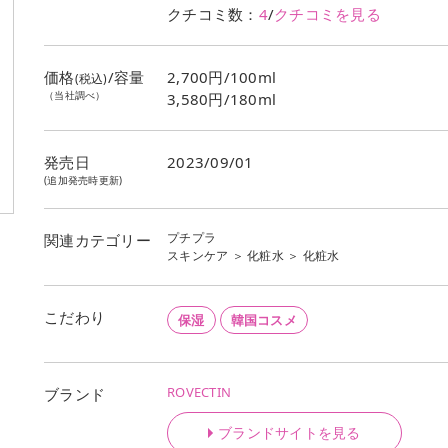
クチコミ数：
4
/
クチコミを見る
価格
/容量
2,700円/100ml
(税込)
（当社調べ）
3,580円/180ml
発売日
2023/09/01
(追加発売時更新)
プチプラ
関連カテゴリー
スキンケア
＞
化粧水
＞
化粧水
こだわり
保湿
韓国コスメ
ROVECTIN
ブランド
ブランドサイトを見る