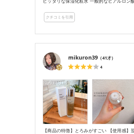
ピッタリな保湿化粧水 一般的なヒアルロン酸に比べ1/300サイズの超低分子ヒアルロン酸*を含む7種類
のヒアルロン酸配合で肌にうるおいを与え、
（保湿成分） そして肌の表面には水分保護膜を作り出し、外部からの乾燥や、皮膚からの水分蒸発まで
クチコミを引用
しっかりガードしてくれると言う乾燥肌にとても嬉しい化粧水 トロリと
粧水で、手のひらに500玉弱とって顔全体にのば
もよく、スルスルのびるので摩擦も気にせず使え
せていると、手が肌に吸い付くような感じがします ペタペタ吸い付くような感じになる
人はコットンに含ませて使うと良さそう 私はペタペタ感が気にならないので、乾燥がとても気になる時
はさらに重ねづけしています これからの季節はコットンに含ませてコットンパックとして使っても◎ ペ
mikuron39
（
41
才）
タッとするけれど、メイク前に使ってもメ
にもたっぷり使っています 乾燥が気になる季節にぴったりなお気に入りの化粧水です #PR #supportedb
4
yrovectin #ロベクチン #ア
【商品の特徴】とろみがすごい 【使用感】