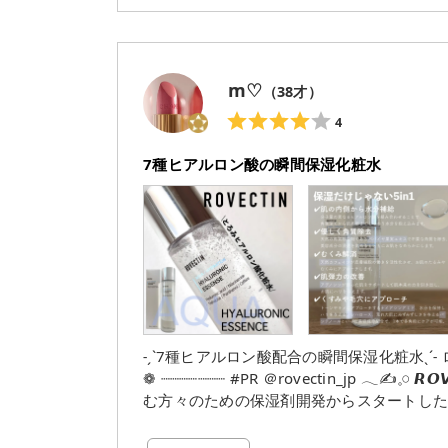
2000円くらいで100mlのハーフサイズも購入可能🙆🏻‍♀️✨ ⑤デザイン 成分が記
パケ トナーの水分ジェル感が伝わりやすくて 細めロングな
✼••┈┈••✼••┈┈••✼ 皮膚の水分を補って乾燥を防いでくれる感があるので これからの時期活躍しそうなエ
ッセンストナー とにかくずっと触ってたくな
m♡
（
38
才）
4
7種ヒアルロン酸の瞬間保湿化粧水
˗ˏˋ7種ヒアルロン酸配合の瞬間保湿化粧水ˎˊ˗ ロベクチン アクアヒアルロニックエッセンス ┈┈┈┈┈┈┈ ❁ ❁
❁ ┈┈┈┈┈┈┈ #PR ＠rovectin_jp 𓂃✍️𓈒𓏸 𝙍𝙊𝙑𝙀𝘾𝙏𝙄𝙉 抗がん剤治療や放射線療法を受けひどい乾燥肌に悩
む方々のための保湿剤開発からスタートした韓国
の“元に戻る”意のRevertiに由来し、バリア機
𝙐𝘼 𝙃𝙔𝘼𝙇𝙐𝙍𝙊𝙉𝙄𝘾 𝙀𝙎𝙎𝙀𝙉𝘾𝙀 ˗ˏˋ保湿だけじゃない5in1ˎˊ˗ 〼7種ヒアルロン酸配合 〼天然の角質除去