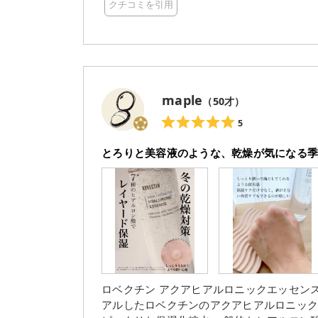
クチコミを引用
剤パパイヤ果実エキス配合 〼むくみ解消の天
毛穴にアプローチ (ナイアシンアミド、トレハロース、パンテノール
いのにすっと浸透 (とろみがすごすぎてなかな
じゃない機能性も素敵💓 ヒアルロン酸だけじゃないのが良い🫶🏻ˊ˗ ヒアルロン酸で保湿、っていうのは
まぁよくありますが、個人的に大好きなナ
までアプローチしてくれて、素晴らしい👏🏻
maple
（
50
才）
ヒアルロン酸の使用感も大好物で、すっと浸透し
してお肌ぺたぺたもちもちになったら、次
5
UPする感じがして、スキンケアのベース作りにもってこいです💓 ゆ
とろりと美容液のような、乾燥が気になる
1つあると心強いです🤚🏻𓂃 𓈒𓏸 #PR #supportedbyrovectin #ROVECTIN #ロベクチン #化粧水 #トナー
#エッセンス #保湿 #ヒアルロン酸 #韓国コス
10メガ割 #提供
ロベクチン アクアヒアルロニックエッセンス 180ml 2023年9月にパ
アルしたロベクチンのアクアヒアルロニックエッセンス 本格的に肌の乾燥が気に