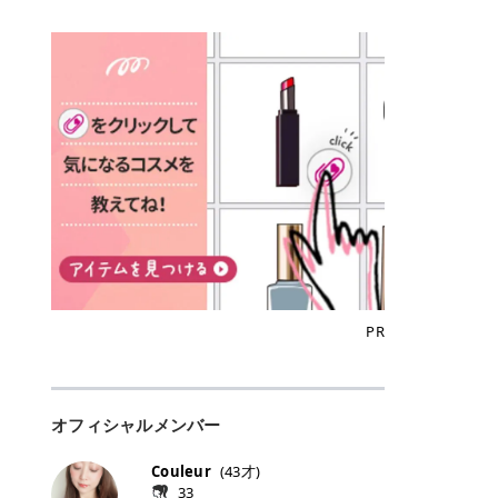
込)/5回 144,800円(税込)/5回 毛質に
Qoo10でのご購入はこちら CANMA
に触れた瞬間、ぷるんとしたジェリ
どに数分のせることで、集中保湿ケ
にぴったり。 Qoo10も、オリヤン
いでしょうか。 ズバリ、効果を実感
合わせて脱毛機を選択可能！有効期
KE むちぷるティント全色一覧 モモ
ーグロスが広がり、ふっくらボリュ
アとしても活用できます。 トナーパ
も、＠cosmeも、いつものコスメ購
するまでの期間や必要な施術回数が
限も5年と長くマイペースに通いや
｜血色感じるヌーディーピンク 桃の
ーム感のある仕上がりに✨ まるでリ
ッドの選び方 トナーパッドは、配合
入を“ちょっとお得”に変えられるの
大きな違いとして挙げられます！ 医
すい ラシャ メディオスターNeXT P
ような血色感を演出するヌーディー
フティングしたような、新しいリッ
成分やパッドの素材によって特徴が
が、トラミーリワードです✨ 今回
療脱毛は、医療機関（クリニックや
RO ジェントルYAGプロ 公式サイト
ピンク。 黄みと青みのバランスが良
プティンググロス💄 実際に使用した
異なります。 自分の肌悩みや理想の
は、トラミーリワードの特徴や活用
皮膚科など）だけで扱える高出力の
> ※医療脱毛は自由診療です。治療
く、自然になじむコーラル系カラー
方のクチコミ > 5 > プルプル > 唇に
仕上がりに合わせて選ぶことで、毎
方法、美容好きさんにおすすめな理
レーザーを使って、発毛組織にアプ
には赤み、痒み、火傷、毛嚢炎、一
です。 自然な血色感をプラスしてく
塗るPDRNグロス > > AMUSE ジェ
日のスキンケアに取り入れやすくな
由を詳しくご紹介します！ トラミー
ローチする施術といわれています。
時的な硬毛化などのリスクが伴いま
れるので、ナチュラルメイクとの相
ルフィットグロス > > ぷっくりツヤ
ります。 肌悩みに合わせて選ぶ パ
リワードとは？ 「トラミーリワー
そのため、少ない回数で永久脱毛
す。 目次▼ 1. エミナルクリニック
性抜群。 可愛らしく、多幸感のある
ツヤだけどベタっとした感じはなく
ッドの素材で選ぶ トナーパッドの使
ド」は、東証グロース上場企業であ
（※）を目指すことができます。
の魅力とは？選ばれる3つの特徴 ・
印象に仕上がります。 ワインベリー
て使いやすいですね。プランピング
い方 洗顔後すぐの清潔な肌に使用し
る株式会社アイズが運営する、安
（※永久脱毛とは一生毛が1本も生
最短6か月からの脱毛プランが選べ
｜気品をまとうローズレッド 深みの
効果で少しスーッとします。ここは
ます。 STEP1 エンボス面（凹凸
心・安全なポイントサイト機能で
えてこないという意味ではなく、ア
る！ ・全国60院以上＆21時まで営
ある青みレッド。 大人っぽく華やか
好き嫌いがあるかもしれませんが慣
面）で顔全体をやさしく拭き取りま
す。 トラミーリワードは、トラミー
メリカの基準に基づき「長期間にわ
業！ ・痛みに配慮した医療脱毛器の
な印象を与えるベリーカラーです。
れますね。 > > 分かりにくいけど、
す。 特に小鼻・あご・額など皮脂や
会員向けのポイントサービスです。
たって毛量が明らかに減少している
導入と肌トラブル対応 2. エミナル
ひと塗りで顔全体が華やかになり、
チップは片面がツルツル、片面がモ
古い角質が気になる部分は丁寧にな
対象ショップやサービスを利用する
状態が維持されること」を指しま
クリニックの口コミ・評判 3. エミ
リップを主役にしたメイクが完成。
ケモケになってます。 > > 桜グロス
じませましょう。 STEP2 パッドを
ことでポイントを獲得でき、貯まっ
す。） 一方のエステ脱毛は、出力が
ナルクリニックの全身脱毛料金プラ
クールで上品な雰囲気を演出できま
【日本限定色】：上品なピンクベー
裏返し、フラット面で顔全体をやさ
たポイントはAmazonギフト券やド
優しい機器を使うため痛みが少ない
ン ・全身脱毛の基本コースと料金
す。 フィグピューレ｜色っぽさと上
ジュ > > すももパールグロス【日本
PR
しく押さえながら化粧水をなじませ
ットマネーなどに交換できます。 普
のがメリットですが、毛根を破壊す
・追加費用がかからないシステム ・
品さを叶える赤みローズ 赤みとくす
限定色】：微細なラメがきらめく血
ます。 STEP3 その後は美容液・乳
段のネットショッピングを活用しな
ることはできないので一時的な減毛
支払い方法｜決済方法と医療ローン
みをほどよく含んだローズカラー。
色がよく見えるピンク。 > > どちら
液・クリームなど、普段どおりのス
がらポイントを貯められるため、ポ
にとどまります。結果的に、何度も
の活用も！ 4. エミナルクリニック
ニュートラルな発色で、肌色を選び
も上品で使いやすい色ですね。すも
キンケアを行います。 乾燥が気にな
イ活初心者でも始めやすいのが魅力
通う必要が出てくることが多くなり
の熱破壊式の脱毛機 5. エミナルク
にくい万能カラーです。 派手すぎず
もパールグロスの方がラメが入って
る部分には2〜5分程度のせて部分用
です✨ トラミーリワードの特徴 普
ます。 なお、医療脱毛は保険がきか
リニックのお得な割引・キャンペー
オフィシャルメンバー
落ち着いた印象に仕上がり、オン・
いるので華やかそうに見えるけど、
パックとして使用するのもおすすめ
段よく使っているコスメ通販サイト
ない自由診療なので、クリニックに
ン制度 ・学生プラン｜学生証の提示
オフ問わず使いやすいカラー。 きれ
付けてみると落ち着いた色ですね。
です。 おすすめトナーパッド7選 こ
を、トラミーリワード経由にするだ
よって料金設定が自由に決められて
で割引 ・ペア限定プラン｜家族や友
いめメイクにもカジュアルメイクに
> > スキンケア成分が配合されてい
Couleur
(
43
才)
こからは、保湿ケアや肌荒れケア、
けでポイントが貯まるのが大きな魅
います。だからこそ、しっかり比較
人と一緒にスタートできる ・他社か
もマッチします。 ラズベリーケーキ
て保湿もしっかりしてくれます。最
33
毛穴ケアなど目的別におすすめのト
力です✨ 例えば、、、 ・メガ割の
して選ぶことが大切なのです。 医療