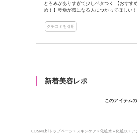
とろみがありすぎて少しベタつく 【おすす
め！】乾燥が気になる人につかってほしい！ 【総評】
… * … ＊ … * …＊ … * 乾燥肌に悩んでいる人ー！！韓国コスメでいいのあるよ！ 今回、韓国のrovectin
様からアクアヒアルロニックエッセンスを頂いたので使ってみ
クチコミを引用
節、肌のうるおい足りないですよね💦 そ
えたいポイント！ とにかくびっくりするほどのとろみがある化粧水で、ジェルに近いくらい😳 出すのが
大変なくらいとろーっとしています。 超低分子から超高分子のヒアルロン酸を7種も配合しているため、
とにかく乾燥に対して強いというイメージをもちました。 さらに美白ケアに
シンアミド、角質ケアのパパイア果実エキス
様々な成分が含まれているのも嬉しいですね✨ この化粧水を使うとかなりもっちりもちもちする
徴的で暖房をつけた部屋で寝ても翌朝までしっとりしてい
るので、もうすぐくるメガ割で要チェックで
新着美容レポ
このアイテム
COSMEbiトップページ
»
スキンケア
»
化粧水
»
化粧水
»
ア