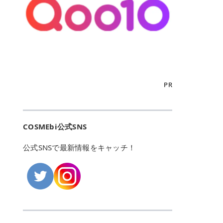
こからは、東京で人気のフレイアク
カリしたくありませんよね。エミナ
ント おすすめパーソナルカラー 02
> あんずのほのかに甘い香りがしま
るカーミングケアパッド」 ツボクサ
OFFクーポンなどを使って、SNSで
リニック・レジーナクリニック・エ
ルクリニックなら、最短1ヶ月ペー
モモ イエベ春・ブルベ夏 03 ワイン
すが > 強くないのでいつでも使える
エキス（保湿成分）配合で、肌荒れ
バズっている美容液やパック、限定
ミナルクリニック・リゼクリニック
スで通えるため、最短6ヶ月の全身
ベリー ブルベ冬 05 フィグピューレ
印象です > > 1本持っていると髪だ
や赤みが気になる肌をやさしく整え
の豪華キットをどこよりもお得にゲ
の4院について、おすすめのポイン
脱毛プランを選ぶことができます！
ブルベ夏・イエベ春 06 ラズベリー
けではなくボディやネイルケアにも
る低刺激設計のトナーパッドです。
ットできます✨ 豊富でリアルな口コ
トを詳しくご紹介します！ フレイア
（※予約状況や脱毛効果の個人差に
ケーキ ブルベ夏・ブルベ冬 07 フル
使えるのも◎ > > 引用元:コスメビ
アイテム詳細を見るQoo10での購入
ミや、ブランド公式ショップの出店
クリニック：選べるプランと女子に
よっては、6ヵ月で完了しない場合
ーツオレ イエベ春 40th ストロベリ
アイテム詳細を見るAmazonでのご
はこちら 4. SKINFOOD キャロット
も充実しているため、新作チェック
優しい手厚いサポート♡ ※満足度9
もあります）。 さらに、連続照射が
ーボンボン ブルベ夏 アイテム詳細
購入はこちら 2026年上半期 総合3
カロテン カーミングウォーターパッ
からリピート買いまで、美容マニア
6% 集計機関・アンケート内容：社
できる医療脱毛器を使っているた
を見るQoo10でのご購入はこちら
位 MAJOLICA MAJORCA（マジョリ
ド 「ゆらぎがちな肌をやさしく整え
の「欲しい」がすべて詰まったお買
内・施術済みフレイア顧客向けのア
め、全身の施術でも1回約60分で終
迷ったらこのカラーがおすすめ！ ナ
カ マジョルカ）「シャドーカスタマ
る植物由来カーミングケア」 βカロ
い物天国です。 Qoo10はこちら @C
ンケート 対象期間：2024/12/11～2
わります。 全国60院以上＆21時ま
PR
チュラルメイクなら「02 モモ」 自
イズ」 👑「シャドーカスタマイズ」
テンを含むにんじん由来成分で、乾
OSME アットコスメ（@cosme）
025/5/15 アンケート数:12606 フレ
で営業！ お仕事や学校の帰りにサク
然な血色感を演出できる万能カラ
の特徴 まばゆく発色フォルム整形シ
燥や外的刺激で不安定になりやすい
は、日本の美容マニアなら誰もが一
イアクリニックは、都内に新宿や渋
ッと寄りたい！という方にもエミナ
ー。 オフィスメイクなら「40th ス
ャドウ✨ 吸いこまれそうな奥行きの
肌をやさしく整えます。軽やかな使
度はお世話になる日本最大級の化粧
谷、銀座など7院があり、どこも駅
ルは強い味方。北海道から沖縄まで
トロベリーボンボン」 上品で落ち着
ある目もとをかなえる、フォルム整
用感も特長です。 アイテム詳細を見
品クチコミサイトです✨ 一番の魅力
から近くてアクセス抜群。平日は夜
全国に60院以上を展開しており、ど
いた印象に仕上がります。 毎日使い
形パウダーシャドウ。ひと塗りでま
るQoo10での購入はこちら 5. ANU
は、2,000万件を超える圧倒的なボ
COSMEbi公式SNS
21時まで開いているので、お仕事や
こも駅チカの好立地なんです。しか
やすい万能カラーなら「05 フィグ
ばゆく発色し、光の効果で目もとが
A 8ヒアルロン酸カテキンカーミン
リュームのリアルなクチコミ検索機
学校帰りにも通いやすいクリニック
も夜21時まで開いているので、忙し
ピューレ」 シーンを選ばず使える人
立体的に生まれ変わります。 実際に
グパッド 「うるおいを与えながら肌
能にあります。 自分の年齢や肌質
です。 ♡クイックプラン 時間をか
い毎日でも無理なく予定に組み込め
公式SNSで最新情報をキャッチ！
気カラーです。 韓国メイク・透明感
使用した方のクチコミ > 5 > 鮮やか
のキメを整えるバランスケアパッ
（乾燥肌・敏感肌など）、あるいは
けてしっかり脱毛。割引制度や保証
ます（※店舗によって診察時間は異
重視なら「06 ラズベリーケーキ」
発色✨ 吸い込まれそうな奥行きのあ
ド」 カテキン*1配合の極薄パッド
「毛穴」「美白」といった肌の悩み
サービスは充実！ 全身＋VIO 52,80
なります）。 そして嬉しいのが、施
青みピンクが透明感を引き立てま
る目もとを作れるアイシャドウ♡ >
で、肌にうるおいを与えながらキメ
に合わせてクチコミを絞り込めるた
0円(税込) 5回コース 所要時間が60
術室がカーテン仕切りではなくドア
す。 イエベ春なら「07 フルーツオ
パウダータイプなのに粉っぽさがな
を整え、すこやかな肌状態へ導くデ
め、自分に本当に合うコスメを失敗
分で完了 全身＋VIO＋顔 94,600円
付きの完全個室になっていること！
レ」 やわらかく可愛らしい印象に仕
くぴたっと密着♡発色が良くて煌め
イリーケアアイテムです。 *1 チャ
せずに見つけられる美容の羅針盤と
(税込) 5回コース 36箇所の脱毛が可
女性専用のプライベート空間なの
上がります。 よくある質問💡 色持
くパールが美しい✨ > 単色でも綺麗
カテキン（整肌成分） アイテム詳細
して絶大な信頼を得ています。 さら
能 ♡安心プラン １回、５回コー
で、周りの目を気にせずリラックス
ちはいい？ むちぷるティントはティ
にグラデーションを作れて簡単に立
を見るQoo10での購入はこちら 6.
に、年に数回発表される「ベストコ
ス、８回コースがあり、コース終了
して施術を受けられます。 痛みに配
ント処方のため、塗布後は色が定着
体感を出せます✨ > > カラーの名前
MEDIHEAL PDRNリフティングパッ
スメアワード（ベスコス）」は、日
後の追加照射の料金も設定していま
慮した医療脱毛器の導入と肌トラブ
しやすく、飲み物を飲んだあとでも
がまた可愛い💕 > PK321 ひとひら
ド 「ハリ感を意識したケアで肌をな
本の美容トレンドを大きく左右する