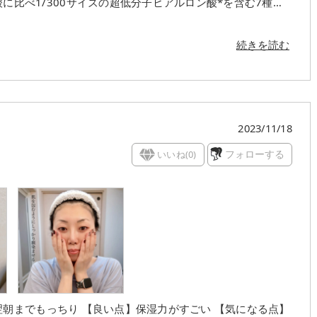
乾燥からもしっかりガードしてくれるそう *¹ヒアルロン酸
続きを読む
とろみのあるテクスチャーの化
してからハンドプレスでなじませています のびがとて
て、かなりしっとりうるおうような使用感 肌になじま
ので、気になる
2023/11/18
イクがヨレる事なく使えるので、夜だけでなく朝のスキンケア
いいね(
0
)
フォローする
クアヒアルロニックエッセンス #rovectin
翌朝までもっちり 【良い点】保湿力がすごい 【気になる点】