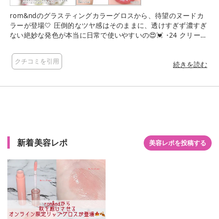
rom&ndのグラスティングカラーグロスから、待望のヌードカ
ラーが登場🤍 圧倒的なツヤ感はそのままに、透けすぎず濃すぎ
ない絶妙な発色が本当に日常で使いやすいの😍💓 ･24 クリーム
べべ 顔色をパッと明るく見せてくれるピンクベージュ💗 甘すぎ
ないクリーミーな色味がとっても可愛い🎀 ･25 クリームビーン
クチコミを引用
ズ 落ち着いたローズブラウン🌹 深みがあるのに重たくならず、
続きを読む
大人っぽいヌードカラーを探している人にぴったり🩷 チップの
サイズもちょうど良くて、リップラインが綺麗に取れます💋✨ I
LLITのウォンヒちゃんPICKというのも納得の可愛さでした🥰💕
新着美容レポ
美容レポを投稿する