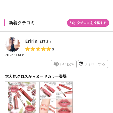
新着クチコミ
クチコミを投稿する
Eririn
（
37
才）
5
2026/03/06
いいね(
0
)
フォローする
大人気グロスからヌードカラー登場