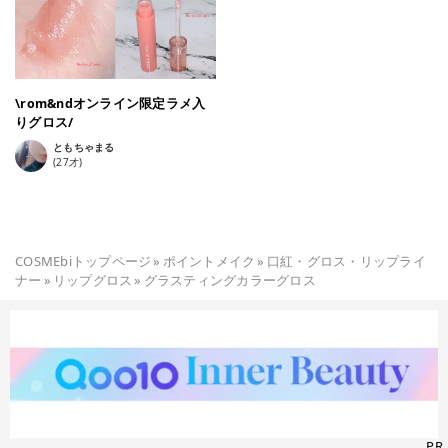
\rom&ndオンライン限定ラメ入
りグロス/
ともちゃまる
(
27
才)
COSMEbiトップページ
»
ポイントメイク
»
口紅・グロス・リップライ
ナー
»
リップグロス
»
グラスティングカラーグロス
PR