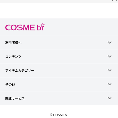
利用者様へ
メンバーログイン
コンテンツ
無料メンバー登録
ランキング
アイテムカテゴリー
メンバー会員について
アイテム・クチコミ
スキンケア
その他
アイテム掲載リクエスト
ブランドから探す
ベースメイク
お問い合わせ（ブランド様）
関連サービス
COSMEbiについて
ピックアップ特集
ポイントメイク
広告について
ママプレス
お問い合わせ
©︎ COSMEbi.
ブランド新着情報