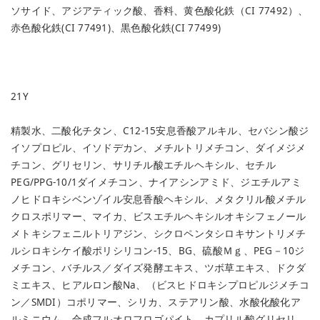
ソサイド、アジアティック酸、香料、黄色酸化鉄（CI 77492）、
赤色酸化鉄(CI 77491)、黒色酸化鉄(CI 77499)
21Y
精製水、二酸化チタン、C12-15安息香酸アルキル、セバシン酸ジ
イソプロピル、イソドデカン、メチルトリメチコン、ダイメジメ
チコン、グリセリン、サリチル酸エチルヘキシル、セチル
PEG/PPG-10/1ダイメチコン、ナイアシンアミド、ジエチルアミ
ノヒドロキシベンゾイル安息香酸ヘキシル、メタクリル酸メチル
クロスポリマー、マイカ、ビスエチルヘキシルオキシフェノール
メトキシフェニルトリアジン、シクロペンタシロキサントリメチ
ルシロキシケイ酸ポリシリコン-15、BG、硫酸Ｍｇ、PEG－10ジ
メチコン、バチルス／ダイズ発酵エキス、ツボ草エキス、ドクダ
ミエキス、ヒアルロン酸Na、（ビスヒドロキシプロピルジメチコ
ン／SMDI）コポリマー、シリカ、ステアリン酸、水酸化酸化ア
ルミニウム、合成フルオロフロゴパイト、カプリル酸グリセリ