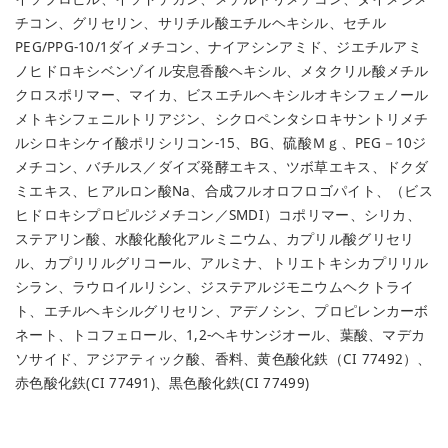
チコン、グリセリン、サリチル酸エチルヘキシル、セチル
PEG/PPG-10/1ダイメチコン、ナイアシンアミド、ジエチルアミ
ノヒドロキシベンゾイル安息香酸ヘキシル、メタクリル酸メチル
クロスポリマー、マイカ、ビスエチルヘキシルオキシフェノール
メトキシフェニルトリアジン、シクロペンタシロキサントリメチ
ルシロキシケイ酸ポリシリコン-15、BG、硫酸Ｍｇ、PEG－10ジ
メチコン、バチルス／ダイズ発酵エキス、ツボ草エキス、ドクダ
ミエキス、ヒアルロン酸Na、合成フルオロフロゴパイト、（ビス
ヒドロキシプロピルジメチコン／SMDI）コポリマー、シリカ、
ステアリン酸、水酸化酸化アルミニウム、カプリル酸グリセリ
ル、カプリリルグリコール、アルミナ、トリエトキシカプリリル
シラン、ラウロイルリシン、ジステアルジモニウムヘクトライ
ト、エチルヘキシルグリセリン、アデノシン、プロピレンカーボ
ネート、トコフェロール、1,2-ヘキサンジオール、葉酸、マデカ
ソサイド、アジアティック酸、香料、黄色酸化鉄（CI 77492）、
赤色酸化鉄(CI 77491)、黒色酸化鉄(CI 77499)