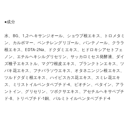
●成分
水、BG、1,2-ヘキサンジオール、ショウブ根エキス、トロメタミ
ン、カルボマー、ペンチレングリゴール、パンテノール、クララ
根エキス、EDTA-2Na、ドクダミエキス、ヒドロキシアセトフェ
ノン、エチルヘキシルグリセリン、サッカロミセス発酵液、ダイ
ズ種子エキストル、マグワ根皮エキス、プランクトンエキス、ツ
バキ花エキス、フナバラソウエキス、オタネニンジン根エキス、
ツルドクダミ根エキス、ハイビスカス花エキス、スミレ花エキ
ス、ミリストイルペンタペプチド-4、ビオチン、ベタイン、アラ
ントイン、グリセリン、ツボクサエキス、アセチルヘキサペプチ
ド-8、トリペプチド-1銅、パルミトイルペンタペプチド-4