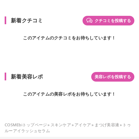
新着クチコミ
クチコミを投稿する
このアイテムのクチコミをお待ちしています！
新着美容レポ
美容レポを投稿する
このアイテムの美容レポをお待ちしています！
COSMEbiトップページ
»
スキンケア
»
アイケア
»
まつげ美容液
»
トゥ
ルーアイラッシュセラム