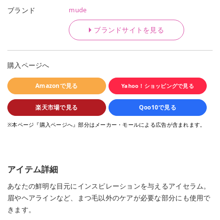
mude
ブランド
ブランドサイトを見る
購入ページへ
Amazonで見る
Yahoo！ショッピングで見る
楽天市場で見る
Qoo10で見る
※本ページ『購入ページへ』部分はメーカー・モールによる広告が含まれます。
アイテム詳細
あなたの鮮明な目元にインスピレーションを与えるアイセラム。
眉やヘアラインなど、まつ毛以外のケアが必要な部分にも使用で
きます。