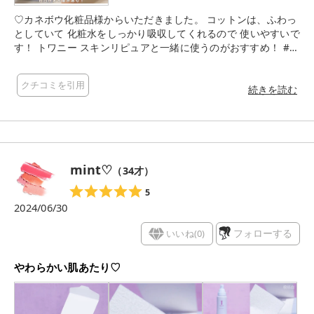
♡カネボウ化粧品様からいただきました。 コットンは、ふわっ
としていて 化粧水をしっかり吸収してくれるので 使いやすいで
す！ トワニー スキンリピュアと一緒に使うのがおすすめ！ #P
R #トワニー #スキンリピュア #スキンリピュアチャレンジ
クチコミを引用
続きを読む
mint♡
（
34
才）
5
2024/06/30
いいね(
0
)
フォローする
やわらかい肌あたり♡