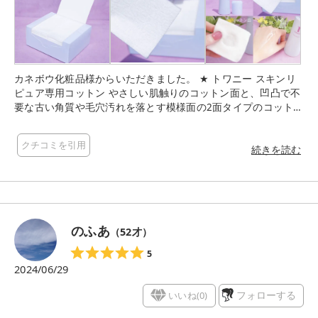
カネボウ化粧品様からいただきました。 ★ トワニー スキンリ
ピュア専用コットン やさしい肌触りのコットン面と、凹凸で不
要な古い角質や毛穴汚れを落とす模様面の2面タイプのコットン
だそうです ────────────────────── 使い方はスキン
リピュアを専用コットンのコットン面に2プッシュとり顔全体に
クチコミを引用
なじませた後、裏側の模様面に1プッシュ足して顔の中心から外
続きを読む
に向かってくるくるやさしくふき取ります 大判で両面ともやわ
らかい肌あたりなので使いやすいです コットンに残ったスキン
リピュアは、首・デコルテや、不要な古い角質が蓄積して皮膚
がかたくなりがちな部位（ひじ、ひざ、くるぶし、かかと）の
お手入れにも使えるそうなので、化粧水もコットンも無駄なく
のふあ
（
52
才）
使えて◎ #PR #トワニー #スキンリピュア #スキンリピュアチ
ャレンジ
5
2024/06/29
いいね(
0
)
フォローする