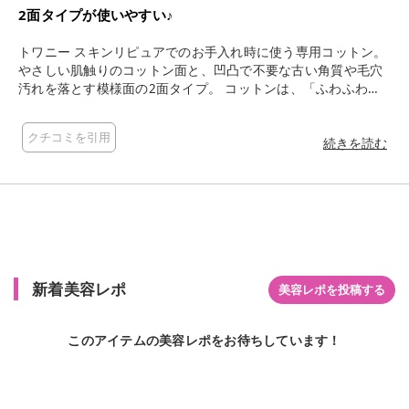
2面タイプが使いやすい♪
トワニー スキンリピュアでのお手入れ時に使う専用コットン。
やさしい肌触りのコットン面と、凹凸で不要な古い角質や毛穴
汚れを落とす模様面の2面タイプ。 コットンは、「ふわふわの
表面」と「模様のついた裏面」の2面タイプ。 裏面がお花柄に
なっていて可愛いです。 肌当たりがやさしいから、気持ちよく
クチコミを引用
使うことができます。 特に凹凸のある裏面がお気に入り。 洗顔
続きを読む
後なのに、コットンが意外と汚れてビックリします！ 毛穴汚れ
も気になるし、肌のざらざらも悩み。 肌の変化を楽しみに、拭
き取り化粧水と一緒に毎日使っています。
新着美容レポ
美容レポを投稿する
このアイテムの美容レポをお待ちしています！