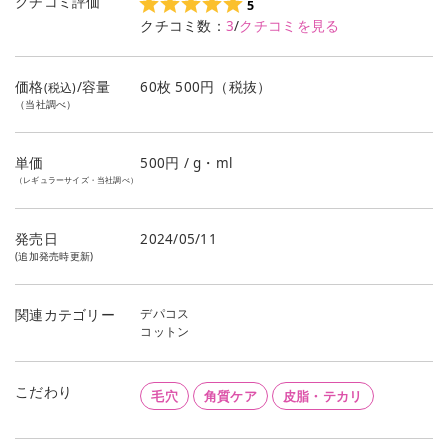
クチコミ評価
5
クチコミ数：
3
/
クチコミを見る
価格
/容量
60枚 500円（税抜）
(税込)
（当社調べ）
単価
500
円 / g・ml
（レギュラーサイズ・当社調べ）
発売日
2024/05/11
(追加発売時更新)
デパコス
関連カテゴリー
コットン
こだわり
毛穴
角質ケア
皮脂・テカリ