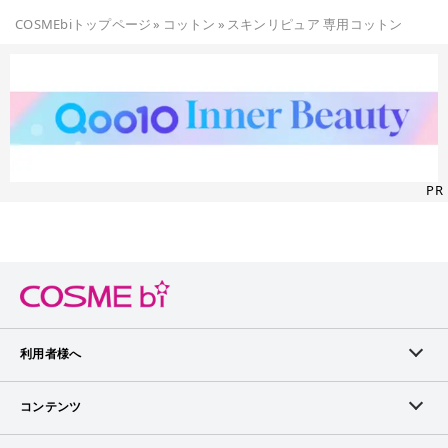
COSMEbiトップページ
»
コットン
»
スキンリピュア 専用コットン
PR
利用者様へ
メンバーログイン
コンテンツ
無料メンバー登録