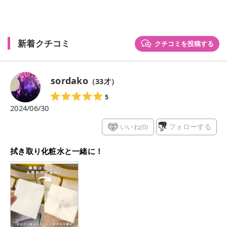
新着クチコミ
クチコミを投稿する
sordako
（
33
才）
5
2024/06/30
いいね(
0
)
フォローする
拭き取り化粧水と一緒に！