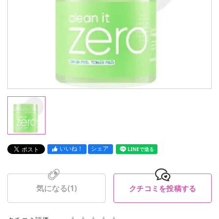
いいね！
シェア
LINEで送る
気になる(
1
)
クチコミを投稿する