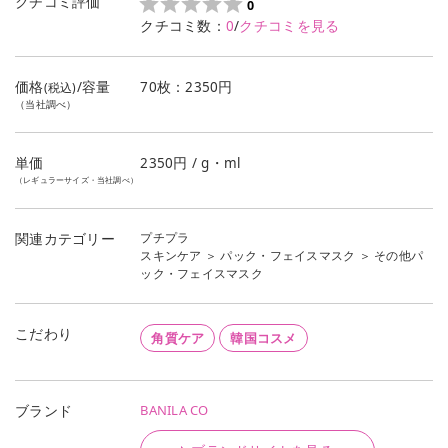
クチコミ評価
0
クチコミ数：
0
/
クチコミを見る
価格
/容量
70枚：2350円
(税込)
（当社調べ）
単価
2350
円 / g・ml
（レギュラーサイズ・当社調べ）
プチプラ
関連カテゴリー
スキンケア
＞
パック・フェイスマスク
＞
その他パ
ック・フェイスマスク
こだわり
角質ケア
韓国コスメ
BANILA CO
ブランド