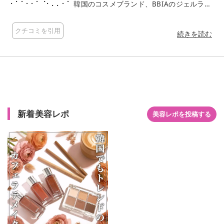
⠂⠁⠁⠂⠂⠁⠈⠂⠄⠄⠂⠁ 韓国のコスメブランド、BBIAのジェルライ
ナー✍️ するするっとなめらかな描き心地で、水彩画のようなナ
チュラルな仕上がりのアイメイクを楽しむことができます♡ 20
クチコミを引用
モーヴバーン ほんのり血色感のある影色モーヴブラウン。 下ま
続きを読む
ぶたの三角ゾーンに仕込むと目幅を拡張して見せてくれます◎
21 ミュートブラウン 自然なアッシュブラウン。 どんなメイク
にも合わせやすい、使いやすいカラーです♡ 芯が柔らかめなの
で目元の負担にもなりにくそうなところがお気に入り！ カラバ
リ豊富なのできっとお好みのカラーが見つかると思うので、ぜ
ひチェックしてみてくださいね♡ #PR #BBIA #ピアー #ラスト
オートジェルアイライナー #アイライナー #涙袋 #涙袋メイク
新着美容レポ
美容レポを投稿する