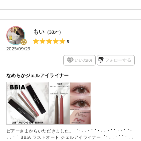
ジードローイングできるよ 長時間にじまない密着ライナーで、
ウォータープルーフだからメイクしたての状態をしっかりキー
プしてくれるのもうれしかった
もい
（
33
才）
5
2025/09/29
いいね(
0
)
フォローする
なめらかジェルアイライナー
ピアーさまからいただきました。 ⠈⠂⠄⠄⠂⠁⠁⠂⠄⠄⠂⠁⠁⠂⠂⠁⠈⠂
⠄⠄⠂⠁ BBIA ラストオート ジェルアイライナー ⠈⠂⠄⠄⠂⠁⠁⠂⠄⠄