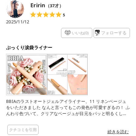
Eririn
（
37
才）
5
2025/11/12
いいね(
0
)
フォローする
ぷっくり涙袋ライナー
BBIAのラストオートジェルアイライナー、11 リネンベージュ
をいただきました なんと言ってもこの発色が可愛すぎるの！ ふ
んわり色づいて、クリアなベージュが目元をパッと明るくして
くれるの 涙袋のぷっくり感も自然に演出できて、本当にお気に
入り！ そして、描き心地もとても良かった なめらかなテクスチ
クチコミを引用
ャーだから、メイク初心者さんでもスルスル〜っと簡単にイー
続きを読む