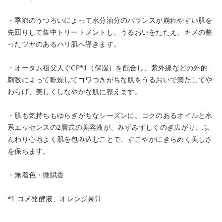
・季節のうつろいによって水分油分のバランスが崩れやすい肌を
先回りして集中トリートメントし、うるおいをたたえ、キメの整
ったツヤのあるハリ肌へ導きます。
・オータム祖父人ぐCP*1（保湿）を配合し、紫外線などの外的
刺激によって乾燥してゴワつきがちな肌をうるおいで満たしてや
わらげ、美しくしなやかな肌に整えます。
・肌も気持ちもゆらぎがちなシーズンに。コクのあるオイルと水
系エッセンスの2層式の美容液が、みずみずしくのぎ広がり、ふ
んわり心地よく肌を包み込むことで、すこやかにきらめく美しさ
を保ちます。
・無着色・微賦香
*1 コメ発酵液、オレンジ果汁