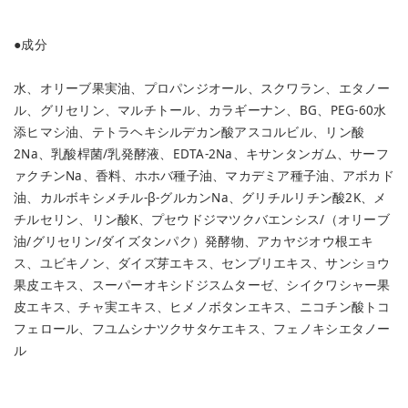
●成分
水、オリーブ果実油、プロパンジオール、スクワラン、エタノー
ル、グリセリン、マルチトール、カラギーナン、BG、PEG-60水
添ヒマシ油、テトラヘキシルデカン酸アスコルビル、リン酸
2Na、乳酸桿菌/乳発酵液、EDTA-2Na、キサンタンガム、サーフ
ァクチンNa、香料、ホホバ種子油、マカデミア種子油、アボカド
油、カルボキシメチル-β-グルカンNa、グリチルリチン酸2K、メ
チルセリン、リン酸K、プセウドジマツクバエンシス/（オリーブ
油/グリセリン/ダイズタンパク）発酵物、アカヤジオウ根エキ
ス、ユビキノン、ダイズ芽エキス、センブリエキス、サンショウ
果皮エキス、スーパーオキシドジスムターゼ、シイクワシャー果
皮エキス、チャ実エキス、ヒメノボタンエキス、ニコチン酸トコ
フェロール、フユムシナツクサタケエキス、フェノキシエタノー
ル