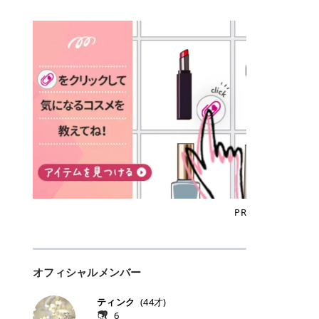
込)/5回 144,800円(税込)/5回 毛質に
Qoo10でのご購入はこちら CANMA
に触れた瞬間、ぷるんとしたジェリ
どに数分のせることで、集中保湿ケ
にぴったり。 Qoo10も、オリヤン
いでしょうか。 ズバリ、効果を実感
合わせて脱毛機を選択可能！有効期
KE むちぷるティント全色一覧 モモ
ーグロスが広がり、ふっくらボリュ
アとしても活用できます。 トナーパ
も、＠cosmeも、いつものコスメ購
するまでの期間や必要な施術回数が
限も5年と長くマイペースに通いや
｜血色感じるヌーディーピンク 桃の
ーム感のある仕上がりに✨ まるでリ
ッドの選び方 トナーパッドは、配合
入を“ちょっとお得”に変えられるの
大きな違いとして挙げられます！ 医
すい ラシャ メディオスターNeXT P
ような血色感を演出するヌーディー
フティングしたような、新しいリッ
成分やパッドの素材によって特徴が
が、トラミーリワードです✨ 今回
療脱毛は、医療機関（クリニックや
RO ジェントルYAGプロ 公式サイト
ピンク。 黄みと青みのバランスが良
プティンググロス💄 実際に使用した
異なります。 自分の肌悩みや理想の
は、トラミーリワードの特徴や活用
皮膚科など）だけで扱える高出力の
> ※医療脱毛は自由診療です。治療
く、自然になじむコーラル系カラー
方のクチコミ > 5 > プルプル > 唇に
仕上がりに合わせて選ぶことで、毎
方法、美容好きさんにおすすめな理
レーザーを使って、発毛組織にアプ
には赤み、痒み、火傷、毛嚢炎、一
です。 自然な血色感をプラスしてく
塗るPDRNグロス > > AMUSE ジェ
日のスキンケアに取り入れやすくな
由を詳しくご紹介します！ トラミー
ローチする施術といわれています。
時的な硬毛化などのリスクが伴いま
れるので、ナチュラルメイクとの相
ルフィットグロス > > ぷっくりツヤ
ります。 肌悩みに合わせて選ぶ パ
リワードとは？ 「トラミーリワー
そのため、少ない回数で永久脱毛
す。 目次▼ 1. エミナルクリニック
性抜群。 可愛らしく、多幸感のある
ツヤだけどベタっとした感じはなく
ッドの素材で選ぶ トナーパッドの使
ド」は、東証グロース上場企業であ
（※）を目指すことができます。
の魅力とは？選ばれる3つの特徴 ・
印象に仕上がります。 ワインベリー
て使いやすいですね。プランピング
い方 洗顔後すぐの清潔な肌に使用し
る株式会社アイズが運営する、安
（※永久脱毛とは一生毛が1本も生
最短6か月からの脱毛プランが選べ
｜気品をまとうローズレッド 深みの
効果で少しスーッとします。ここは
ます。 STEP1 エンボス面（凹凸
心・安全なポイントサイト機能で
えてこないという意味ではなく、ア
る！ ・全国60院以上＆21時まで営
ある青みレッド。 大人っぽく華やか
好き嫌いがあるかもしれませんが慣
面）で顔全体をやさしく拭き取りま
す。 トラミーリワードは、トラミー
メリカの基準に基づき「長期間にわ
業！ ・痛みに配慮した医療脱毛器の
な印象を与えるベリーカラーです。
れますね。 > > 分かりにくいけど、
す。 特に小鼻・あご・額など皮脂や
会員向けのポイントサービスです。
たって毛量が明らかに減少している
導入と肌トラブル対応 2. エミナル
ひと塗りで顔全体が華やかになり、
チップは片面がツルツル、片面がモ
古い角質が気になる部分は丁寧にな
対象ショップやサービスを利用する
状態が維持されること」を指しま
クリニックの口コミ・評判 3. エミ
リップを主役にしたメイクが完成。
ケモケになってます。 > > 桜グロス
じませましょう。 STEP2 パッドを
ことでポイントを獲得でき、貯まっ
す。） 一方のエステ脱毛は、出力が
ナルクリニックの全身脱毛料金プラ
クールで上品な雰囲気を演出できま
【日本限定色】：上品なピンクベー
裏返し、フラット面で顔全体をやさ
たポイントはAmazonギフト券やド
優しい機器を使うため痛みが少ない
ン ・全身脱毛の基本コースと料金
す。 フィグピューレ｜色っぽさと上
ジュ > > すももパールグロス【日本
PR
しく押さえながら化粧水をなじませ
ットマネーなどに交換できます。 普
のがメリットですが、毛根を破壊す
・追加費用がかからないシステム ・
品さを叶える赤みローズ 赤みとくす
限定色】：微細なラメがきらめく血
ます。 STEP3 その後は美容液・乳
段のネットショッピングを活用しな
ることはできないので一時的な減毛
支払い方法｜決済方法と医療ローン
みをほどよく含んだローズカラー。
色がよく見えるピンク。 > > どちら
液・クリームなど、普段どおりのス
がらポイントを貯められるため、ポ
にとどまります。結果的に、何度も
の活用も！ 4. エミナルクリニック
ニュートラルな発色で、肌色を選び
も上品で使いやすい色ですね。すも
キンケアを行います。 乾燥が気にな
イ活初心者でも始めやすいのが魅力
通う必要が出てくることが多くなり
の熱破壊式の脱毛機 5. エミナルク
にくい万能カラーです。 派手すぎず
もパールグロスの方がラメが入って
る部分には2〜5分程度のせて部分用
です✨ トラミーリワードの特徴 普
ます。 なお、医療脱毛は保険がきか
リニックのお得な割引・キャンペー
オフィシャルメンバー
落ち着いた印象に仕上がり、オン・
いるので華やかそうに見えるけど、
パックとして使用するのもおすすめ
段よく使っているコスメ通販サイト
ない自由診療なので、クリニックに
ン制度 ・学生プラン｜学生証の提示
オフ問わず使いやすいカラー。 きれ
付けてみると落ち着いた色ですね。
です。 おすすめトナーパッド7選 こ
を、トラミーリワード経由にするだ
よって料金設定が自由に決められて
で割引 ・ペア限定プラン｜家族や友
いめメイクにもカジュアルメイクに
> > スキンケア成分が配合されてい
ティンク
(
44
才)
こからは、保湿ケアや肌荒れケア、
けでポイントが貯まるのが大きな魅
います。だからこそ、しっかり比較
人と一緒にスタートできる ・他社か
もマッチします。 ラズベリーケーキ
て保湿もしっかりしてくれます。最
6
毛穴ケアなど目的別におすすめのト
力です✨ 例えば、、、 ・メガ割の
して選ぶことが大切なのです。 医療