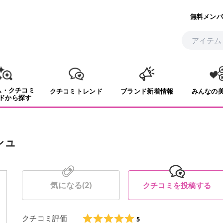
無料メンバ
ム・クチコミ
クチコミトレンド
ブランド新着情報
みんなの
ドから探す
シュ
気になる(
2
)
クチコミを投稿する
クチコミ評価
5