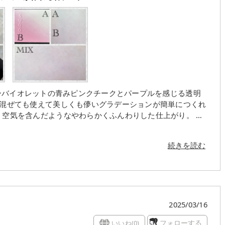
✕アイシーバイオレットの青みピンクチークとパープルを感じる透明
美しい発色に感動します✨ 高発色なのに肌に透
ような、美肌効果まで感じます！ しかも上品な艶感が素晴
続きを読む
カットになっていて簡単綺麗につけれます♡ 付属ブラシは
す。
2025/03/16
いいね(
0
)
フォローする