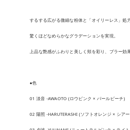
するする広がる微細な粉体と「オイリーレス」処
驚くほどなめらかなグラデーションを実現。
上品な艶感がふわりと美しく頬を彩り、ブラー効
●色
01 淡音 -AWAOTO (ロウピンク × パールピーチ)
02 陽照 -HARUTERASHI (ソフトオレンジ × シ
03 夕波 -YUUNAMI (ニュートラルピンク × ライ