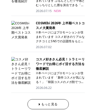
まれています ぷるんとしたツヤ感と
が多く、拭き取り後にそのまま部分
ら、コストパフォーマンスも重視し
す。 これから手軽に全身医療脱毛を
むっちりとした唇を演出できる「C
用パックとして使えるトナーパッド
たい方に！ メディオスターモノリス
始めたいと考えている方は、ぜひ最
ANMAKE（キャンメイク）むちぷる
2026.07.15
NEW
も増えています。 一方、拭き取り化
メディオスターNeXT PRO 公式サイ
後までチェックして、ご自身にぴっ
ティント」。 ティントならではの色
粧水は液体タイプのため、コットン
ト> レジーナクリニック 52,800円
たりのクリニック選びの参考にして
持ちに加え、プランパー効果※と保
に含ませて使用します。 使用量を調
(税込)/5回 99,000円(税込)/5回 ジェ
ください！ クリニック 全身＋VIO
湿ケアも叶えられることから、SNS
COSMEbi 2026年 上半期ベストコ
整しやすく、お気に入りの化粧水を
ントルシリーズを選べるため、脱毛
全身＋VIO＋顔 特徴 脱毛器 詳細 フ
でも話題の人気リップです。 「自分
スメ大賞発表
使いたい方やコストを抑えて続けた
機にこだわりたい方におすすめ！ ジ
レイアクリニック 52,800円(税込)/5
にはどのカラーが似合う？」「イエ
※本ページにはプロモーションが含
い方にもおすすめです。 トナーパッ
ェントルマックスプロ ジェントルマ
回 94,600円(税込)/5回 肌への負担
ベ・ブルベ別のおすすめは？」と気
まれています コスメ好きのリアルな
ドのメリット トナーパッドは、角質
ックスプロプラス ジェントルレーズ
に配慮しながら、コストパフォーマ
になっている方も多いのではないで
クチコミとSNSでの話題性をもとに
ケア・保湿ケア・部分用パックまで
プロ ソプラノチタニウム 公式サイ
ンスも重視したい方に！ メディオス
しょうか。 今回は6色のスウォッチ
選出された、COSMEbi 2026年上半
1枚で行える便利なスキンケアアイ
2026.07.02
ト> エミナルクリニック 49,500円
ターモノリス メディオスターNeXT
とともにご紹介！それぞれの色味や
期のベストコスメが決定！ 話題性・
テムです。 ここでは、トナーパッド
(税込)/6回 93,500円(税込)/6回 エミ
PRO 公式サイト> レジーナクリニッ
おすすめのパーソナルカラー、どん
使用感・仕上がりすべてを兼ね備え
を取り入れるメリットをご紹介しま
ナルクリニックの始めやすい料金設
ク 52,800円(税込)/5回 99,000円(税
なメイクに合うのかまで詳しく解説
た名品たちを、カテゴリ別にご紹介
コスメ好きさん必見！トラミーリ
す。 古い角質や皮脂汚れをやさしく
定！月々払いも安くて通いやすい ク
込)/5回 ジェントルシリーズを選べ
します✨ ※メイクアップ効果による
します。 本記事では、2025年11月
ワードでお得にポイ活する方法を
オフ トナーパッドを使用すること
リスタルプロ 公式サイト> リゼクリ
るため、脱毛機にこだわりたい方に
CANMAKE むちぷるティントとは？
～2026年4月までの半年間におい
徹底解説
で、洗顔だけでは落としきれない古
ニック 109,800円(税込)/5回 144,80
おすすめ！ ジェントルマックスプロ
CANMAKE むちぷるティントは、テ
て、COSMEbi内でのクチコミとSN
い角質や余分な皮脂汚れをやさしく
※本ページにはプロモーションが含
0円(税込)/5回 毛質に合わせて脱毛
ジェントルマックスプロプラス ジェ
ィント・プランパー・保湿ケアを1
Sでの話題性を元に選出されたコス
拭き取り、なめらかな肌へ整えま
まれています 「新作コスメが気にな
機を選択可能！有効期限も5年と長
ントルレーズプロ ソプラノチタニウ
本で叶えるリップです。 するすると
メやスキンケアなどの化粧品を「総
す。 保湿ケアまで1枚でできる 保湿
る！」「韓国コスメのメガ割でつい
くマイペースに通いやすい ラシャ
ム 公式サイト> エミナルクリニック
塗れるなめらかなテクスチャーで、
合」「デパコス」「プチプラ」「韓
成分を配合したトナーパッドなら、
買いすぎてしまう……」 そんな美容
メディオスターNeXT PRO ジェント
2026.06.22
49,500円(税込)/6回 93,500円(税
縦ジワをカバーしながら、むっちり
国コスメ」に分けて1位～3位までを
肌へうるおいを与えながらスキンケ
好きさんにおすすめなのが「トラミ
ルYAGプロ 公式サイト> ｜そもそも
込)/6回 エミナルクリニックの始め
としたツヤのある唇を演出します。
ランキング形式で発表！ 2026年上
アできるため、忙しい朝や夜の時短
ーリワード」です！ 普段のお買い物
医療脱毛って？エステ脱毛と何が違
やすい料金設定！月々払いも安くて
さらに、美容保湿成分を配合してい
半期 総合大賞 AMUSE（アミュー
ケアにもぴったりです。 部分パック
を少し工夫するだけでポイントを貯
うの？ 脱毛を考えたときに、まず悩
通いやすい クリスタルプロ 公式サ
るため、乾燥しにくくデイリー使い
ズ）「 ジェルフィットグロス」 👑
としても使える 多くのトナーパッド
められるため、コスメやスキンケア
もっと見る
むのが「医療脱毛とエステ脱毛、ど
イト> リゼクリニック 109,800円(税
にもぴったり！ アイテム詳細を見る
「ジェルフィットグロス」の特徴 唇
は、乾燥が気になる頬や額、小鼻な
にかかる費用を少しでも抑えたい方
っちがいいの？」ということではな