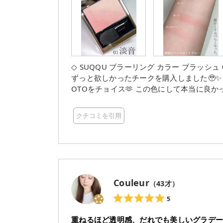
◇ SUQQU ブラーリング カラー ブラッシュ 01 淡音 -AWAOTO メ
ずっと欲しかったチークを購入しました🥹✨️ やっぱり春夏はピンクメイクがしたいので 01の淡音 -AW
OTOをチョイス🫶 この色にして本当に良かったꕀ⋆ イエベ春にピッタリのカラーでした.ᐟ.ᐟ 細かなラメが
めちゃくちゃ綺麗で 顔が一気に華やかになります。 顔色もワントーン明るく見える気が
ークに変えてから、肌がくすみづらくなりました🫶 心底、このチークを買って大満足してま
クチコミを引用
Couleur
（
43
才）
5
重ねるほど透明感、だれでも美しいグラデー