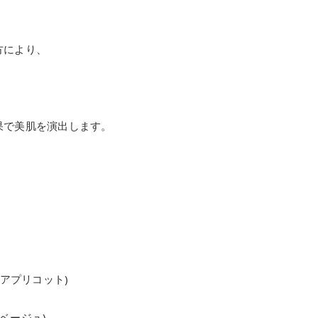
方により、
果で美肌を演出します。
アーアプリコット)
トベージュ)