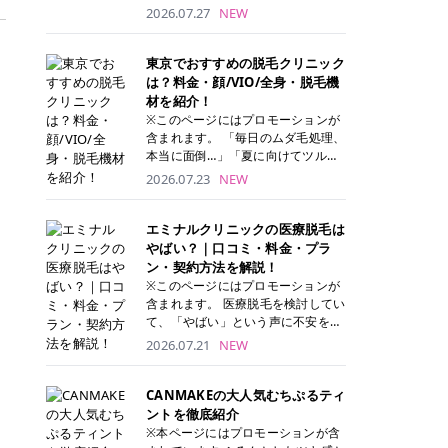
ナーパッド」は、化粧水や美容液を
2026.07.27
NEW
たっぷり含ませた丸型のコットンパ
ッド状のスキンケアアイテムです。
トナーパッドは洗顔後に肌をやさし
東京でおすすめの脱毛クリニック
く拭き取ることで、古い角質や余分
は？料金・顔/VIO/全身・脱毛機
な皮脂汚れをオフしながら、うるお
材を紹介！
いを与えられるのが特徴✨ さらに、
※このページにはプロモーションが
気になる部分には数分のせて部分用
含まれます。 「毎日のムダ毛処理、
パックとしても使用できるため、1
本当に面倒…」「夏に向けてツルツ
枚で「拭き取り」と「保湿ケア」の
ル肌になりたい！」 そう思って東京
2026.07.23
NEW
両方を叶えられます。 韓国コスメブ
で医療脱毛を探し始めても、クリニ
ランドを中心に人気を集めていまし
ックがたくさんありすぎてどこを選
たが、現在では日本でも定番のスキ
べばいいの？と迷ってしまいますよ
エミナルクリニックの医療脱毛は
ンケアアイテムとして幅広い世代に
ね。 この記事では、医療脱毛の基本
やばい？｜口コミ・料金・プラ
愛用されています。 トナーパッドの
から、東京で特に通いやすいフレイ
ン・契約方法を解説！
特徴 トナーパッドと拭き取り化粧水
アクリニック・レジーナクリニッ
※このページにはプロモーションが
の違い 「トナーパッド」と「拭き取
ク・エミナルクリニック・リゼクリ
含まれます。 医療脱毛を検討してい
り化粧水」はどちらも洗顔後に使用
ニックの4院について、分かりやす
て、「やばい」という声に不安を抱
するスキンケアアイテムですが、使
く解説します。 自分にぴったりのク
える方も多いのではないでしょう
2026.07.21
NEW
い方や特徴に違いがあります。 トナ
リニックを見つけて、面倒な自己処
か。 この記事では、エミナルクリニ
ーパッドは、化粧水があらかじめパ
理から卒業しちゃいましょう♪ クリ
ックの全身脱毛プランの詳しい料金
ッドに含まれているため、コットン
ニック 全身＋VIO 全身＋VIO＋顔 特
体系をはじめ、学生や友人同士でお
CANMAKEの大人気むちぷるティ
を用意する手間がなく、忙しい朝で
徴 脱毛器 詳細 フレイアクリニック
得になる割引キャンペーン、無料カ
ントを徹底紹介
もサッと使えるのが魅力です。 ま
52,800円(税込)/5回 94,600円(税
ウンセリングから施術までの具体的
※本ページにはプロモーションが含
た、保湿成分を豊富に配合した商品
込)/5回 肌への負担に配慮しなが
なステップを分かりやすく解説しま