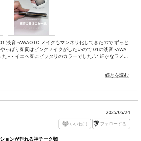
イクもマンネリ化してきたので ずっと
A
するのと このチ
す😌⸝⸝꙳ パ
続きを読む
ケの薄さも好きだし、ブラシが入ってるところも素敵。 個人的にチークはSUQQU一択。
2025/05/24
いいね(
1
)
フォローする
ションが作れる神チーク🥰