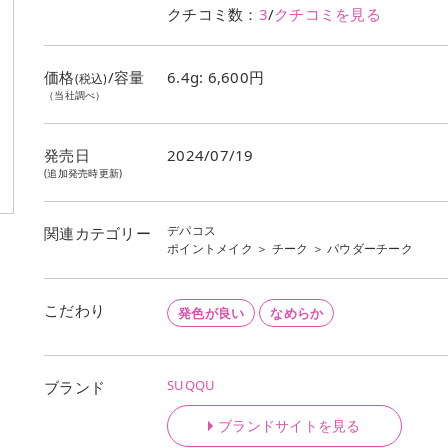
クチコミ数：
3
/
クチコミを見る
価格
/容量
6.4g: 6,600円
(税込)
（当社調べ）
発売日
2024/07/19
(追加発売時更新)
デパコス
関連カテゴリー
ポイントメイク
＞
チーク
＞
パウダーチーク
こだわり
発色が良い
なめらか
SUQQU
ブランド
ブランドサイトを見る