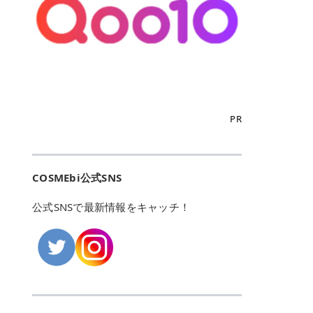
こからは、東京で人気のフレイアク
カリしたくありませんよね。エミナ
ント おすすめパーソナルカラー 02
> あんずのほのかに甘い香りがしま
るカーミングケアパッド」 ツボクサ
OFFクーポンなどを使って、SNSで
リニック・レジーナクリニック・エ
ルクリニックなら、最短1ヶ月ペー
モモ イエベ春・ブルベ夏 03 ワイン
すが > 強くないのでいつでも使える
エキス（保湿成分）配合で、肌荒れ
バズっている美容液やパック、限定
ミナルクリニック・リゼクリニック
スで通えるため、最短6ヶ月の全身
ベリー ブルベ冬 05 フィグピューレ
印象です > > 1本持っていると髪だ
や赤みが気になる肌をやさしく整え
の豪華キットをどこよりもお得にゲ
の4院について、おすすめのポイン
脱毛プランを選ぶことができます！
ブルベ夏・イエベ春 06 ラズベリー
けではなくボディやネイルケアにも
る低刺激設計のトナーパッドです。
ットできます✨ 豊富でリアルな口コ
トを詳しくご紹介します！ フレイア
（※予約状況や脱毛効果の個人差に
ケーキ ブルベ夏・ブルベ冬 07 フル
使えるのも◎ > > 引用元:コスメビ
アイテム詳細を見るQoo10での購入
ミや、ブランド公式ショップの出店
クリニック：選べるプランと女子に
よっては、6ヵ月で完了しない場合
ーツオレ イエベ春 40th ストロベリ
アイテム詳細を見るAmazonでのご
はこちら 4. SKINFOOD キャロット
も充実しているため、新作チェック
優しい手厚いサポート♡ ※満足度9
もあります）。 さらに、連続照射が
ーボンボン ブルベ夏 アイテム詳細
購入はこちら 2026年上半期 総合3
カロテン カーミングウォーターパッ
からリピート買いまで、美容マニア
6% 集計機関・アンケート内容：社
できる医療脱毛器を使っているた
を見るQoo10でのご購入はこちら
位 MAJOLICA MAJORCA（マジョリ
ド 「ゆらぎがちな肌をやさしく整え
の「欲しい」がすべて詰まったお買
内・施術済みフレイア顧客向けのア
め、全身の施術でも1回約60分で終
迷ったらこのカラーがおすすめ！ ナ
カ マジョルカ）「シャドーカスタマ
る植物由来カーミングケア」 βカロ
い物天国です。 Qoo10はこちら @C
ンケート 対象期間：2024/12/11～2
わります。 全国60院以上＆21時ま
PR
チュラルメイクなら「02 モモ」 自
イズ」 👑「シャドーカスタマイズ」
テンを含むにんじん由来成分で、乾
OSME アットコスメ（@cosme）
025/5/15 アンケート数:12606 フレ
で営業！ お仕事や学校の帰りにサク
然な血色感を演出できる万能カラ
の特徴 まばゆく発色フォルム整形シ
燥や外的刺激で不安定になりやすい
は、日本の美容マニアなら誰もが一
イアクリニックは、都内に新宿や渋
ッと寄りたい！という方にもエミナ
ー。 オフィスメイクなら「40th ス
ャドウ✨ 吸いこまれそうな奥行きの
肌をやさしく整えます。軽やかな使
度はお世話になる日本最大級の化粧
谷、銀座など7院があり、どこも駅
ルは強い味方。北海道から沖縄まで
トロベリーボンボン」 上品で落ち着
ある目もとをかなえる、フォルム整
用感も特長です。 アイテム詳細を見
品クチコミサイトです✨ 一番の魅力
から近くてアクセス抜群。平日は夜
全国に60院以上を展開しており、ど
いた印象に仕上がります。 毎日使い
形パウダーシャドウ。ひと塗りでま
るQoo10での購入はこちら 5. ANU
は、2,000万件を超える圧倒的なボ
COSMEbi公式SNS
21時まで開いているので、お仕事や
こも駅チカの好立地なんです。しか
やすい万能カラーなら「05 フィグ
ばゆく発色し、光の効果で目もとが
A 8ヒアルロン酸カテキンカーミン
リュームのリアルなクチコミ検索機
学校帰りにも通いやすいクリニック
も夜21時まで開いているので、忙し
ピューレ」 シーンを選ばず使える人
立体的に生まれ変わります。 実際に
グパッド 「うるおいを与えながら肌
能にあります。 自分の年齢や肌質
です。 ♡クイックプラン 時間をか
い毎日でも無理なく予定に組み込め
公式SNSで最新情報をキャッチ！
気カラーです。 韓国メイク・透明感
使用した方のクチコミ > 5 > 鮮やか
のキメを整えるバランスケアパッ
（乾燥肌・敏感肌など）、あるいは
けてしっかり脱毛。割引制度や保証
ます（※店舗によって診察時間は異
重視なら「06 ラズベリーケーキ」
発色✨ 吸い込まれそうな奥行きのあ
ド」 カテキン*1配合の極薄パッド
「毛穴」「美白」といった肌の悩み
サービスは充実！ 全身＋VIO 52,80
なります）。 そして嬉しいのが、施
青みピンクが透明感を引き立てま
る目もとを作れるアイシャドウ♡ >
で、肌にうるおいを与えながらキメ
に合わせてクチコミを絞り込めるた
0円(税込) 5回コース 所要時間が60
術室がカーテン仕切りではなくドア
す。 イエベ春なら「07 フルーツオ
パウダータイプなのに粉っぽさがな
を整え、すこやかな肌状態へ導くデ
め、自分に本当に合うコスメを失敗
分で完了 全身＋VIO＋顔 94,600円
付きの完全個室になっていること！
レ」 やわらかく可愛らしい印象に仕
くぴたっと密着♡発色が良くて煌め
イリーケアアイテムです。 *1 チャ
せずに見つけられる美容の羅針盤と
(税込) 5回コース 36箇所の脱毛が可
女性専用のプライベート空間なの
上がります。 よくある質問💡 色持
くパールが美しい✨ > 単色でも綺麗
カテキン（整肌成分） アイテム詳細
して絶大な信頼を得ています。 さら
能 ♡安心プラン １回、５回コー
で、周りの目を気にせずリラックス
ちはいい？ むちぷるティントはティ
にグラデーションを作れて簡単に立
を見るQoo10での購入はこちら 6.
に、年に数回発表される「ベストコ
ス、８回コースがあり、コース終了
して施術を受けられます。 痛みに配
ント処方のため、塗布後は色が定着
体感を出せます✨ > > カラーの名前
MEDIHEAL PDRNリフティングパッ
スメアワード（ベスコス）」は、日
後の追加照射の料金も設定していま
慮した医療脱毛器の導入と肌トラブ
しやすく、飲み物を飲んだあとでも
がまた可愛い💕 > PK321 ひとひら
ド 「ハリ感を意識したケアで肌をな
本の美容トレンドを大きく左右する