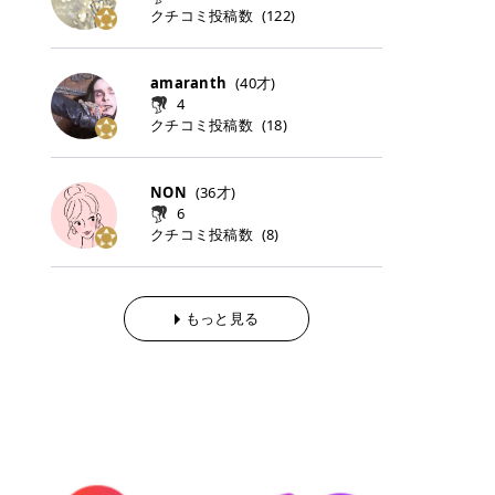
らの「のりかえ」や「お友だち紹
｜甘く可愛いモーヴピンク 鮮やかな
近、乾燥していた唇がプルンと見え
クチコミ投稿数
ナーパッドをご紹介します。 毎日使
タイミングで利用することが多いQ
(
122
)
脱毛の「熱破壊式」と「蓄熱式」と
介」も！ 6. 予約から脱毛施術まで
青みを感じるラズベリーピンク。 フ
てうれちい！ > > 引用元:コスメビ
いやすいトナーパッドから、スペシ
oo10 ・口コミを見ながら購入する
は？ 医療脱毛のレーザー機器には、
のステップ ・無料カウンセリングの
ェミニンな雰囲気を演出できる可愛
アイテム詳細を見るQoo10でのご購
ャルケアにぴったりなトナーパッド
＠cosme ・韓国コスメをチェック
大きく分けて「熱破壊式」と「蓄熱
予約方法 ・カウンセリング当日の持
らしいカラーです。 透明感を引き立
入はこちら 2026年上半期 総合2位
まで厳選しました。 1. MEDICUBE
する際によく見るOLIVE YOUNG GL
式」の2種類があり、それぞれ得意
amaranth
(
40
才)
ち物 ・医師の問診とプラン提案 ・
てながら、甘さのある印象に。 韓国
柳屋（ヤナギヤ）「柳屋 あんず
PDRNピンクコラーゲンゲルトナー
OBAL など、すでに使い慣れている
な毛質が違います。 * 熱破壊式 高
施術当日の流れと次回予約の取り方
4
メイクやピンクメイクとも相性抜群
油」 👑「柳屋 あんず油」の特徴 1
パッド 「うるおいとハリ感をサポー
サイトが対象になっている場合も多
出力のレーザーをバチッ！と当て
7. 店舗一覧と美容医療メニュー ・
クチコミ投稿数
(
18
)
です。 フルーツオレ｜ピュア感あふ
00％植物由来の「柳屋 あんず油」
トし、なめらかな肌へ導く高密着ゲ
く、お買い物の内容や流れを変える
て、毛根の発毛組織に向けてレーザ
全国60院以上！エミナルクリニック
れるミルキーコーラル 白みを含んだ
フワッと香りさらっとまとまり、ツ
ルパッド」 PDRNやコラーゲン成分
必要はありません。 「どうせ買う予
ーを照射します。ワキやVIOのよう
の店舗一覧 ・脱毛だけじゃない！美
ミルキーなコーラルカラー。 やさし
ヤのある美しい髪に導きます。 ヘア
を配合し、乾燥やハリ不足が気にな
定だったコスメ」をトラミーリワー
な、太くて濃い毛にも使用が可能で
容医療メニュー 8. まとめ ｜エミナ
くふんわり発色し、粘膜リップのよ
だけでなく、ボディケア・ネイルケ
NON
(
36
才)
る肌をしっとり整えるゲルタイプの
ドを経由するだけで、ポイントも一
す！その分、輪ゴムで弾かれたよう
ルクリニックの魅力とは？選ばれる
うな仕上がりになります。 柔らかく
アなど幅広く保湿ケア。 実際に使用
6
トナーパッド。密着力が高く、スキ
緒に受け取れる、そんな手軽さがあ
な強い痛みを感じやすい傾向があり
3つの特徴 ※1 開業2019年3月20日
可愛らしい印象になり、毎日使いた
した方のクチコミ > 5 > 1本あると
クチコミ投稿数
ンケアの土台ケアとして取り入れや
ります✨ またトラミーリワードに
(
8
)
ます。 * 蓄熱式 低出力のレーザー
～2026年6月30日時点(医療脱毛、
くなるナチュラルカラー。 スクール
便利なオイル😊 > 柳屋 あんず油 >
すいアイテムです。 アイテム詳細を
は、以下のような特徴があります！
を連続で当てて、毛の成長をコント
ハイフ、ダーマペン、美容点滴、医
メイクやオフィスメイクにもおすす
> ──────────── > > 100%植
見るQoo10での購入はこちら 2. BIO
・1ポイント＝1円でわかりやすい
ロールする部分（バルジ領域）にじ
療ダイエットなど) 「早く綺麗にな
めです。 40TH ストロベリーボンボ
物由来のオイル > > 白髪染めで傷ん
DANCE コラーゲンゲルトナーパッ
・選べるe-GIFT・Amazonギフト
わじわ熱を伝える方式です。急激な
りたいけど、痛いのはイヤだし、通
ン｜上品なピンクベージュ 黄みを抑
でいてパサついているので > オイル
ド 「うるおいを与えながら肌をやわ
券・ドットマネーなどに交換できる
熱さを感じにくく、痛みや肌への負
もっと見る
う時間もない…」医療脱毛にそんな
えたクリーミーなピンクベージュ。
は必需品です > > 少しとろみがある
らかく整える保湿ケアパッド」 ゲル
・トラミー会員なら無料で利用でき
担を抑えやすいのが嬉しいポイン
ハードルを感じていませんか？エミ
ほんのり青みを感じる絶妙なカラー
ものの、さらっと軽めのオイル > >
素材ならではの高密着設計で、肌に
る ・ポイ活初心者でも始めやすい
ト。顔や背中などの産毛や細い毛に
ナルクリニックは、そんな私たちの
で、自然な血色感を演出します。 肌
ベタつかなくて髪につけるとサラサ
うるおいを与えながらやさしく整え
編集部が厳選！トラミーリワードお
向いています。 最近は、この両方を
ワガママを叶えてくれるクリニック
になじみながらも、唇をふんわり明
ラでツヤが出ます✨ > > ドライヤー
る保湿特化型トナーパッド。乾燥し
すすめ3選 QOO10 Qoo10（キュー
使い分けられる優秀な脱毛機を導入
なんです！多くの女性から選ばれて
るく見せてくれるカラー。 オフィス
前とドライヤー後に使っていますが
やすい肌をふっくらとした印象に導
テン）は、話題の韓国コスメや最新
しているクリニックも増えているの
いる3つの魅力をご紹介します。 最
メイクやナチュラルメイクにもぴっ
> 髪がペタッとならなくて気に入っ
きます。 アイテム詳細を見るQoo1
のトレンドスキンケアがいち早く、
で、自分の毛質に合わせてお任せで
短6か月からの脱毛プランが選べ
たりです。 アイテム詳細を見るQoo
てます😊 > > ワンタッチキャップな
0での購入はこちら 3. SKIN1004 セ
驚きの価格で手に入る大人気の通販
きることが多いですよ。 ｜東京でお
る！ 「せっかく脱毛を始めたのに、
10でのご購入はこちら イエベ・ブ
ので開けやすく > 1滴ずつ出るので
ンテラ クイックカーミングパッド
サイトです！ 特に年4回開催される
すすめの医療脱毛クリニック4選 こ
次の予約が数ヶ月先…」なんてガッ
ルベ別おすすめカラー むちぷるティ
量を調節しやすく使いやすいです >
「ゆらぎやすい肌をすこやかに整え
ビッグセール「メガ割」では、20%