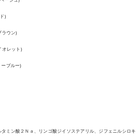
ド)
チブラウン)
バイオレット)
アリーブルー)
ルタミン酸２Ｎａ、リンゴ酸ジイソステアリル、ジフェニルシロキ