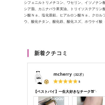
シフェニルトリメチコン、ワセリン、イソノナン
シア脂、カニナバラ果実油、トリイソステアリン
ン酸Ｎａ、塩化亜鉛、ヒアルロン酸Ｎａ、クロル
ウ、酸化チタン、酸化鉄、酸化スズ、ホウケイ酸
新着クチコミ
mcherry
（
32
才）
5
【ベストバイ】一生大好きなチーク🍑ˊ˗