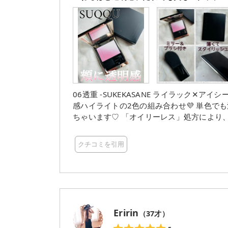
06透重 -SUKEKASANE ライラック
感ハイライトの2色の組み合わせ💜 単色でも混ぜても使えて美しくも儚いグラデーションが簡単につくれ
ちゃいます♡ 「オイリーレス」処方により、空気を含んだようなやわらかくふんわりした仕上がり。 ふ
わっとしているのに粉っぽくない、驚くほどなめらかで
け感を感じて、肌が自然に蒸気しているかの
クチコミを引用
らしすぎます♡ 不思議と重ねる程、透明感が出る感じでお直ししなくても１日中綺麗です。 付属ブラシ
も優秀で、肌触りがとても気持ちよくて斜め
いつも使いませんが使いたくなるブラシで
Eririn
（
37
才）