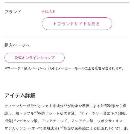
ASUNE
ブランド
ブランドサイトを見る
購入ページへ
公式オンラインショップ
※本ページ『購入ページへ』部分はメーカー・モールによる広告が含まれます。
アイテム詳細
ティーツリー成分*¹とシカ由来成分*²が乾燥や摩擦による外部刺激から保
護し、肌トラブル*³を防ぐシート状美容液。 ¹ティーツリー葉エキス(整肌
成分) ²マデカシン酸、アシアチコシド、アシアチン酸、ツボクサエキス、
マデカッソシド(すべて整肌成分) *³乾燥や紫外線による肌荒れ Point1：肌