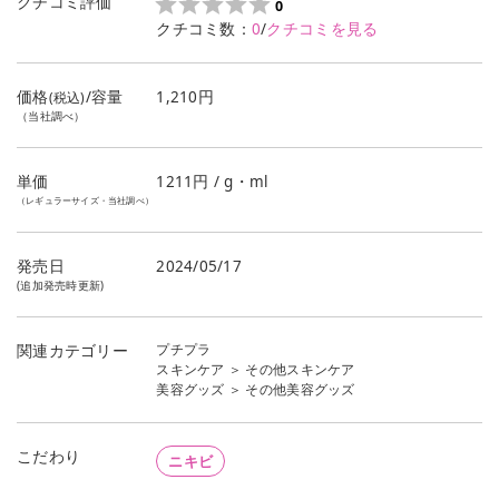
クチコミ評価
0
クチコミ数：
0
/
クチコミを見る
価格
/容量
1,210円
(税込)
（当社調べ）
単価
1211
円 / g・ml
（レギュラーサイズ・当社調べ）
発売日
2024/05/17
(追加発売時更新)
プチプラ
関連カテゴリー
スキンケア
＞
その他スキンケア
美容グッズ
＞
その他美容グッズ
こだわり
ニキビ