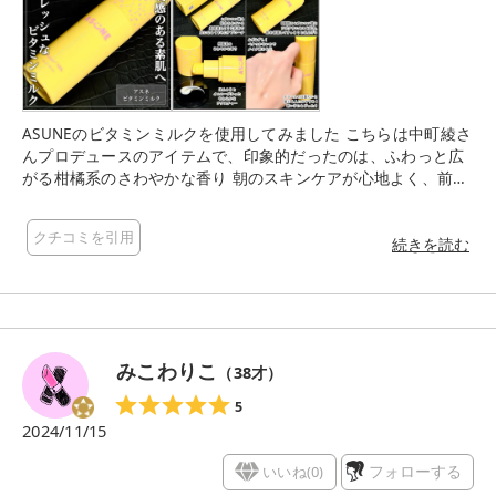
ASUNEのビタミンミルクを使用してみました こちらは中町綾さ
んプロデュースのアイテムで、印象的だったのは、ふわっと広
がる柑橘系のさわやかな香り 朝のスキンケアが心地よく、前向
きな気持ちで一日をスタートできるように感じました これまで
にビタミン系の化粧水や美容液は使ったことがありましたが、
クチコミを引用
ミルクタイプは今回が初めてでした テクスチャーはほんのりと
続きを読む
イエローがかっており、とても軽やかで、肌にすっと馴染みう
るおいを閉じ込めながらもべたつかない仕上がり 特にメイク前
のスキンケアにぴったりで、しっとりと保湿しながら後のベー
スメイクの密着感が高まり、肌がなめらかに整いました クリー
ムでは少し重たく感じる方や、スキンケアをこれから始めたい
みこわりこ
（
38
才）
という若い方にも、取り入れやすいアイテムだと思います
5
2024/11/15
いいね(
0
)
フォローする