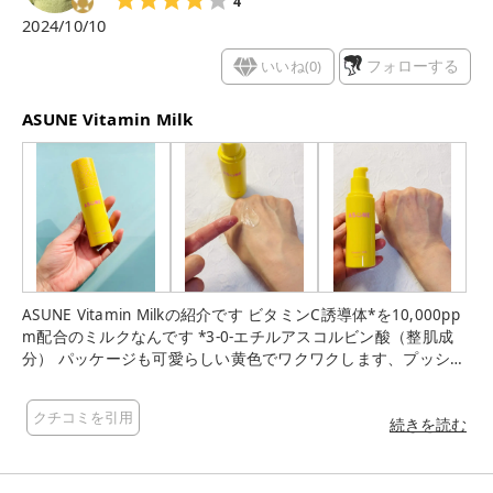
4
（すべて保湿成分）*2 乾燥による *3 うるおいによる *4ヒアル
2024/10/10
ロン酸Ｎａ、ヒアルロン酸、加水分解ヒアルロン酸、加水分解
ヒアルロン酸Ｎａ、ヒアルロン酸ヒドロキシプロピルトリモニ
いいね(
0
)
フォローする
ウム、ヒアルロン酸Ｋ、ヒアルロン酸クロスポリマーＮａ、ア
セチルヒアルロン酸Ｎａ（すべて保湿成分）*5ティーツリー葉
ASUNE Vitamin Milk
エキス（整肌成分）
ASUNE Vitamin Milkの紹介です ビタミンC誘導体*を10,000pp
m配合のミルクなんです *3-0-エチルアスコルビン酸（整肌成
分） パッケージも可愛らしい黄色でワクワクします、プッシュ
して使用するタイプで衛生的なのと適量使いやすいです テクス
チャは程よい柔らかなミルク、するんと肌に馴染んでくれま
クチコミを引用
す、香りはほんのり柑橘系のいい香りで使い心地が良かったで
続きを読む
す 透明感のある肌に導いてくれたら嬉しいです