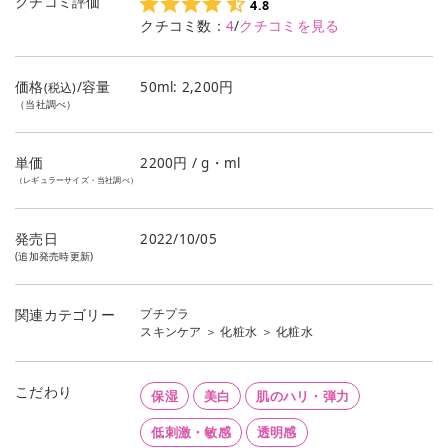
クチコミ評価
4.8
クチコミ数：
4
/
クチコミを見る
価格
/容量
50ml: 2,200円
(税込)
（当社調べ）
単価
2200
円 / g・ml
（レギュラーサイズ・当社調べ）
発売日
2022/10/05
(追加発売時更新)
プチプラ
関連カテゴリー
スキンケア
＞
化粧水
＞
化粧水
こだわり
保湿
美白
肌のハリ・弾力
低刺激・敏感
透明感