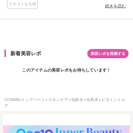
りに癒され、伸びが良くお肌にスッと馴染んでとても心地良い
クチコミを引用
使用感。 しっとりもちもちツヤ感のあるお肌になります。 ベタ
続きを読む
つかないので、朝メイクの前にも使いやすい。 透明感アップを
目指して毎日使いたいです(^^)
新着美容レポ
美容レポを投稿する
このアイテムの美容レポをお待ちしています！
COSMEbiトップページ
»
スキンケア
»
化粧水
»
化粧水
»
ビタミンミル
ク