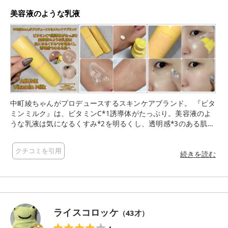
美容液のような乳液
中町綾ちゃんがプロデュースするスキンケアブランド。 『ビタ
ミンミルク』は、ビタミンC*1誘導体がたっぷり。美容液のよ
うな乳液は気になるくすみ*2を明るくし、透明感*3のある肌
へ。 紫外線や乾燥による肌のくすみにもアプローチ。さらに、
8種類のヒアルロン酸*4とツボクサエキス*5を配合。 さわやか
クチコミを引用
なのにしっとり仕上げるデイリーエマルジョン。 可愛いイエロ
続きを読む
ーデザインボトル。プッシュタイプで使いやすいよ。柔らかく
なめらかな伸びのいいテクスチャー。クリームと美容液の中間
のようなしっとりする使い心地。みずみずしさとしっとりさの
バランスが◎。べたつき残りがないから朝ケアにも◎。私は夜
ケアにはクリームをプラスしてるよ。ほんのり柑橘系のいい香
ライスコロッケ
（
43
才）
りも好き。すごくおすすめです。 チェックしてみてね♪ *1 3-O-
エチルアスコルビン酸（整肌成分）アセチルヒアルロン酸Na