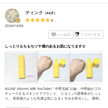
ティンク
（
44
才）
5
2024/10/04
いいね(
0
)
フォローする
しっとりもちもちツヤ感のあるお肌になります☆
ASUNE Vitamin Milk YouTuber" 中野兄妹"の妹・中野綾がプロ
デュースするスキンケアブランド。 ビタミンC誘導体がたっぷ
り。 美容液のような乳液は気になるくすみを明るくし、透明感
のある肌へと導きます。 なめらかなテクスチャー。 柑橘系の香