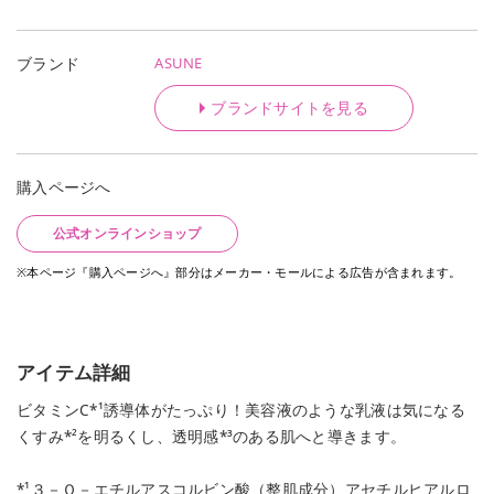
ASUNE
ブランド
ブランドサイトを見る
購入ページへ
公式オンラインショップ
※本ページ『購入ページへ』部分はメーカー・モールによる広告が含まれます。
アイテム詳細
ビタミンC*¹誘導体がたっぷり！美容液のような乳液は気になる
くすみ*²を明るくし、透明感*³のある肌へと導きます。
*¹３－Ｏ－エチルアスコルビン酸（整肌成分）アセチルヒアルロ