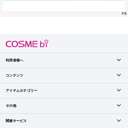
PR
利用者様へ
メンバーログイン
コンテンツ
無料メンバー登録
ランキング
アイテムカテゴリー
メンバー会員について
アイテム・クチコミ
スキンケア
その他
アイテム掲載リクエスト
ブランドから探す
ベースメイク
お問い合わせ（ブランド様）
関連サービス
COSMEbiについて
ピックアップ特集