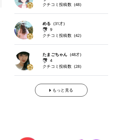
らの「のりかえ」や「お友だち紹
｜甘く可愛いモーヴピンク 鮮やかな
近、乾燥していた唇がプルンと見え
クチコミ投稿数
ナーパッドをご紹介します。 毎日使
タイミングで利用することが多いQ
(
48
)
脱毛の「熱破壊式」と「蓄熱式」と
介」も！ 6. 予約から脱毛施術まで
青みを感じるラズベリーピンク。 フ
てうれちい！ > > 引用元:コスメビ
いやすいトナーパッドから、スペシ
oo10 ・口コミを見ながら購入する
は？ 医療脱毛のレーザー機器には、
のステップ ・無料カウンセリングの
ェミニンな雰囲気を演出できる可愛
アイテム詳細を見るQoo10でのご購
ャルケアにぴったりなトナーパッド
＠cosme ・韓国コスメをチェック
大きく分けて「熱破壊式」と「蓄熱
予約方法 ・カウンセリング当日の持
らしいカラーです。 透明感を引き立
入はこちら 2026年上半期 総合2位
まで厳選しました。 1. MEDICUBE
する際によく見るOLIVE YOUNG GL
式」の2種類があり、それぞれ得意
める
(
31
才)
ち物 ・医師の問診とプラン提案 ・
てながら、甘さのある印象に。 韓国
柳屋（ヤナギヤ）「柳屋 あんず
PDRNピンクコラーゲンゲルトナー
OBAL など、すでに使い慣れている
な毛質が違います。 * 熱破壊式 高
施術当日の流れと次回予約の取り方
9
メイクやピンクメイクとも相性抜群
油」 👑「柳屋 あんず油」の特徴 1
パッド 「うるおいとハリ感をサポー
サイトが対象になっている場合も多
出力のレーザーをバチッ！と当て
7. 店舗一覧と美容医療メニュー ・
クチコミ投稿数
(
42
)
です。 フルーツオレ｜ピュア感あふ
00％植物由来の「柳屋 あんず油」
トし、なめらかな肌へ導く高密着ゲ
く、お買い物の内容や流れを変える
て、毛根の発毛組織に向けてレーザ
全国60院以上！エミナルクリニック
れるミルキーコーラル 白みを含んだ
フワッと香りさらっとまとまり、ツ
ルパッド」 PDRNやコラーゲン成分
必要はありません。 「どうせ買う予
ーを照射します。ワキやVIOのよう
の店舗一覧 ・脱毛だけじゃない！美
ミルキーなコーラルカラー。 やさし
ヤのある美しい髪に導きます。 ヘア
を配合し、乾燥やハリ不足が気にな
定だったコスメ」をトラミーリワー
な、太くて濃い毛にも使用が可能で
容医療メニュー 8. まとめ ｜エミナ
くふんわり発色し、粘膜リップのよ
だけでなく、ボディケア・ネイルケ
たまごちゃん
(
48
才)
る肌をしっとり整えるゲルタイプの
ドを経由するだけで、ポイントも一
す！その分、輪ゴムで弾かれたよう
ルクリニックの魅力とは？選ばれる
うな仕上がりになります。 柔らかく
アなど幅広く保湿ケア。 実際に使用
4
トナーパッド。密着力が高く、スキ
緒に受け取れる、そんな手軽さがあ
な強い痛みを感じやすい傾向があり
3つの特徴 ※1 開業2019年3月20日
可愛らしい印象になり、毎日使いた
した方のクチコミ > 5 > 1本あると
クチコミ投稿数
ンケアの土台ケアとして取り入れや
ります✨ またトラミーリワードに
(
28
)
ます。 * 蓄熱式 低出力のレーザー
～2026年6月30日時点(医療脱毛、
くなるナチュラルカラー。 スクール
便利なオイル😊 > 柳屋 あんず油 >
すいアイテムです。 アイテム詳細を
は、以下のような特徴があります！
を連続で当てて、毛の成長をコント
ハイフ、ダーマペン、美容点滴、医
メイクやオフィスメイクにもおすす
> ──────────── > > 100%植
見るQoo10での購入はこちら 2. BIO
・1ポイント＝1円でわかりやすい
ロールする部分（バルジ領域）にじ
療ダイエットなど) 「早く綺麗にな
めです。 40TH ストロベリーボンボ
物由来のオイル > > 白髪染めで傷ん
DANCE コラーゲンゲルトナーパッ
・選べるe-GIFT・Amazonギフト
わじわ熱を伝える方式です。急激な
りたいけど、痛いのはイヤだし、通
ン｜上品なピンクベージュ 黄みを抑
でいてパサついているので > オイル
ド 「うるおいを与えながら肌をやわ
券・ドットマネーなどに交換できる
熱さを感じにくく、痛みや肌への負
もっと見る
う時間もない…」医療脱毛にそんな
えたクリーミーなピンクベージュ。
は必需品です > > 少しとろみがある
らかく整える保湿ケアパッド」 ゲル
・トラミー会員なら無料で利用でき
担を抑えやすいのが嬉しいポイン
ハードルを感じていませんか？エミ
ほんのり青みを感じる絶妙なカラー
ものの、さらっと軽めのオイル > >
素材ならではの高密着設計で、肌に
る ・ポイ活初心者でも始めやすい
ト。顔や背中などの産毛や細い毛に
ナルクリニックは、そんな私たちの
で、自然な血色感を演出します。 肌
ベタつかなくて髪につけるとサラサ
うるおいを与えながらやさしく整え
編集部が厳選！トラミーリワードお
向いています。 最近は、この両方を
ワガママを叶えてくれるクリニック
になじみながらも、唇をふんわり明
ラでツヤが出ます✨ > > ドライヤー
る保湿特化型トナーパッド。乾燥し
すすめ3選 QOO10 Qoo10（キュー
使い分けられる優秀な脱毛機を導入
なんです！多くの女性から選ばれて
るく見せてくれるカラー。 オフィス
前とドライヤー後に使っていますが
やすい肌をふっくらとした印象に導
テン）は、話題の韓国コスメや最新
しているクリニックも増えているの
いる3つの魅力をご紹介します。 最
メイクやナチュラルメイクにもぴっ
> 髪がペタッとならなくて気に入っ
きます。 アイテム詳細を見るQoo1
のトレンドスキンケアがいち早く、
で、自分の毛質に合わせてお任せで
短6か月からの脱毛プランが選べ
たりです。 アイテム詳細を見るQoo
てます😊 > > ワンタッチキャップな
0での購入はこちら 3. SKIN1004 セ
驚きの価格で手に入る大人気の通販
きることが多いですよ。 ｜東京でお
る！ 「せっかく脱毛を始めたのに、
10でのご購入はこちら イエベ・ブ
ので開けやすく > 1滴ずつ出るので
ンテラ クイックカーミングパッド
サイトです！ 特に年4回開催される
すすめの医療脱毛クリニック4選 こ
次の予約が数ヶ月先…」なんてガッ
ルベ別おすすめカラー むちぷるティ
量を調節しやすく使いやすいです >
「ゆらぎやすい肌をすこやかに整え
ビッグセール「メガ割」では、20%