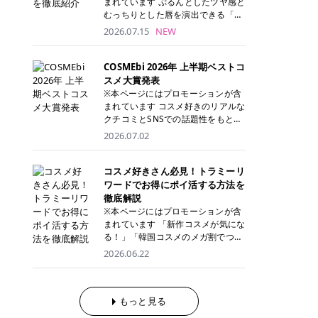
まれています ぷるんとしたツヤ感と
が多く、拭き取り後にそのまま部分
ら、コストパフォーマンスも重視し
す。 これから手軽に全身医療脱毛を
むっちりとした唇を演出できる「C
用パックとして使えるトナーパッド
たい方に！ メディオスターモノリス
始めたいと考えている方は、ぜひ最
ANMAKE（キャンメイク）むちぷる
2026.07.15
NEW
も増えています。 一方、拭き取り化
メディオスターNeXT PRO 公式サイ
後までチェックして、ご自身にぴっ
ティント」。 ティントならではの色
粧水は液体タイプのため、コットン
ト> レジーナクリニック 52,800円
たりのクリニック選びの参考にして
持ちに加え、プランパー効果※と保
に含ませて使用します。 使用量を調
(税込)/5回 99,000円(税込)/5回 ジェ
ください！ クリニック 全身＋VIO
湿ケアも叶えられることから、SNS
COSMEbi 2026年 上半期ベストコ
整しやすく、お気に入りの化粧水を
ントルシリーズを選べるため、脱毛
全身＋VIO＋顔 特徴 脱毛器 詳細 フ
でも話題の人気リップです。 「自分
スメ大賞発表
使いたい方やコストを抑えて続けた
機にこだわりたい方におすすめ！ ジ
レイアクリニック 52,800円(税込)/5
にはどのカラーが似合う？」「イエ
※本ページにはプロモーションが含
い方にもおすすめです。 トナーパッ
ェントルマックスプロ ジェントルマ
回 94,600円(税込)/5回 肌への負担
ベ・ブルベ別のおすすめは？」と気
まれています コスメ好きのリアルな
ドのメリット トナーパッドは、角質
ックスプロプラス ジェントルレーズ
に配慮しながら、コストパフォーマ
になっている方も多いのではないで
クチコミとSNSでの話題性をもとに
ケア・保湿ケア・部分用パックまで
プロ ソプラノチタニウム 公式サイ
ンスも重視したい方に！ メディオス
しょうか。 今回は6色のスウォッチ
選出された、COSMEbi 2026年上半
1枚で行える便利なスキンケアアイ
2026.07.02
ト> エミナルクリニック 49,500円
ターモノリス メディオスターNeXT
とともにご紹介！それぞれの色味や
期のベストコスメが決定！ 話題性・
テムです。 ここでは、トナーパッド
(税込)/6回 93,500円(税込)/6回 エミ
PRO 公式サイト> レジーナクリニッ
おすすめのパーソナルカラー、どん
使用感・仕上がりすべてを兼ね備え
を取り入れるメリットをご紹介しま
ナルクリニックの始めやすい料金設
ク 52,800円(税込)/5回 99,000円(税
なメイクに合うのかまで詳しく解説
た名品たちを、カテゴリ別にご紹介
コスメ好きさん必見！トラミーリ
す。 古い角質や皮脂汚れをやさしく
定！月々払いも安くて通いやすい ク
込)/5回 ジェントルシリーズを選べ
します✨ ※メイクアップ効果による
します。 本記事では、2025年11月
ワードでお得にポイ活する方法を
オフ トナーパッドを使用すること
リスタルプロ 公式サイト> リゼクリ
るため、脱毛機にこだわりたい方に
CANMAKE むちぷるティントとは？
～2026年4月までの半年間におい
徹底解説
で、洗顔だけでは落としきれない古
ニック 109,800円(税込)/5回 144,80
おすすめ！ ジェントルマックスプロ
CANMAKE むちぷるティントは、テ
て、COSMEbi内でのクチコミとSN
い角質や余分な皮脂汚れをやさしく
※本ページにはプロモーションが含
0円(税込)/5回 毛質に合わせて脱毛
ジェントルマックスプロプラス ジェ
ィント・プランパー・保湿ケアを1
Sでの話題性を元に選出されたコス
拭き取り、なめらかな肌へ整えま
まれています 「新作コスメが気にな
機を選択可能！有効期限も5年と長
ントルレーズプロ ソプラノチタニウ
本で叶えるリップです。 するすると
メやスキンケアなどの化粧品を「総
す。 保湿ケアまで1枚でできる 保湿
る！」「韓国コスメのメガ割でつい
くマイペースに通いやすい ラシャ
ム 公式サイト> エミナルクリニック
塗れるなめらかなテクスチャーで、
合」「デパコス」「プチプラ」「韓
成分を配合したトナーパッドなら、
買いすぎてしまう……」 そんな美容
メディオスターNeXT PRO ジェント
2026.06.22
49,500円(税込)/6回 93,500円(税
縦ジワをカバーしながら、むっちり
国コスメ」に分けて1位～3位までを
肌へうるおいを与えながらスキンケ
好きさんにおすすめなのが「トラミ
ルYAGプロ 公式サイト> ｜そもそも
込)/6回 エミナルクリニックの始め
としたツヤのある唇を演出します。
ランキング形式で発表！ 2026年上
アできるため、忙しい朝や夜の時短
ーリワード」です！ 普段のお買い物
医療脱毛って？エステ脱毛と何が違
やすい料金設定！月々払いも安くて
さらに、美容保湿成分を配合してい
半期 総合大賞 AMUSE（アミュー
ケアにもぴったりです。 部分パック
を少し工夫するだけでポイントを貯
うの？ 脱毛を考えたときに、まず悩
通いやすい クリスタルプロ 公式サ
るため、乾燥しにくくデイリー使い
ズ）「 ジェルフィットグロス」 👑
としても使える 多くのトナーパッド
められるため、コスメやスキンケア
もっと見る
むのが「医療脱毛とエステ脱毛、ど
イト> リゼクリニック 109,800円(税
にもぴったり！ アイテム詳細を見る
「ジェルフィットグロス」の特徴 唇
は、乾燥が気になる頬や額、小鼻な
にかかる費用を少しでも抑えたい方
っちがいいの？」ということではな