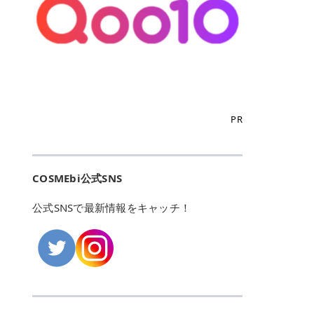
こからは、東京で人気のフレイアク
カリしたくありませんよね。エミナ
ント おすすめパーソナルカラー 02
> あんずのほのかに甘い香りがしま
るカーミングケアパッド」 ツボクサ
OFFクーポンなどを使って、SNSで
リニック・レジーナクリニック・エ
ルクリニックなら、最短1ヶ月ペー
モモ イエベ春・ブルベ夏 03 ワイン
すが > 強くないのでいつでも使える
エキス（保湿成分）配合で、肌荒れ
バズっている美容液やパック、限定
ミナルクリニック・リゼクリニック
スで通えるため、最短6ヶ月の全身
ベリー ブルベ冬 05 フィグピューレ
印象です > > 1本持っていると髪だ
や赤みが気になる肌をやさしく整え
の豪華キットをどこよりもお得にゲ
の4院について、おすすめのポイン
脱毛プランを選ぶことができます！
ブルベ夏・イエベ春 06 ラズベリー
けではなくボディやネイルケアにも
る低刺激設計のトナーパッドです。
ットできます✨ 豊富でリアルな口コ
トを詳しくご紹介します！ フレイア
（※予約状況や脱毛効果の個人差に
ケーキ ブルベ夏・ブルベ冬 07 フル
使えるのも◎ > > 引用元:コスメビ
アイテム詳細を見るQoo10での購入
ミや、ブランド公式ショップの出店
クリニック：選べるプランと女子に
よっては、6ヵ月で完了しない場合
ーツオレ イエベ春 40th ストロベリ
アイテム詳細を見るAmazonでのご
はこちら 4. SKINFOOD キャロット
も充実しているため、新作チェック
優しい手厚いサポート♡ ※満足度9
もあります）。 さらに、連続照射が
ーボンボン ブルベ夏 アイテム詳細
購入はこちら 2026年上半期 総合3
カロテン カーミングウォーターパッ
からリピート買いまで、美容マニア
6% 集計機関・アンケート内容：社
できる医療脱毛器を使っているた
を見るQoo10でのご購入はこちら
位 MAJOLICA MAJORCA（マジョリ
ド 「ゆらぎがちな肌をやさしく整え
の「欲しい」がすべて詰まったお買
内・施術済みフレイア顧客向けのア
め、全身の施術でも1回約60分で終
迷ったらこのカラーがおすすめ！ ナ
カ マジョルカ）「シャドーカスタマ
る植物由来カーミングケア」 βカロ
い物天国です。 Qoo10はこちら @C
ンケート 対象期間：2024/12/11～2
わります。 全国60院以上＆21時ま
PR
チュラルメイクなら「02 モモ」 自
イズ」 👑「シャドーカスタマイズ」
テンを含むにんじん由来成分で、乾
OSME アットコスメ（@cosme）
025/5/15 アンケート数:12606 フレ
で営業！ お仕事や学校の帰りにサク
然な血色感を演出できる万能カラ
の特徴 まばゆく発色フォルム整形シ
燥や外的刺激で不安定になりやすい
は、日本の美容マニアなら誰もが一
イアクリニックは、都内に新宿や渋
ッと寄りたい！という方にもエミナ
ー。 オフィスメイクなら「40th ス
ャドウ✨ 吸いこまれそうな奥行きの
肌をやさしく整えます。軽やかな使
度はお世話になる日本最大級の化粧
谷、銀座など7院があり、どこも駅
ルは強い味方。北海道から沖縄まで
トロベリーボンボン」 上品で落ち着
ある目もとをかなえる、フォルム整
用感も特長です。 アイテム詳細を見
品クチコミサイトです✨ 一番の魅力
から近くてアクセス抜群。平日は夜
全国に60院以上を展開しており、ど
いた印象に仕上がります。 毎日使い
形パウダーシャドウ。ひと塗りでま
るQoo10での購入はこちら 5. ANU
は、2,000万件を超える圧倒的なボ
COSMEbi公式SNS
21時まで開いているので、お仕事や
こも駅チカの好立地なんです。しか
やすい万能カラーなら「05 フィグ
ばゆく発色し、光の効果で目もとが
A 8ヒアルロン酸カテキンカーミン
リュームのリアルなクチコミ検索機
学校帰りにも通いやすいクリニック
も夜21時まで開いているので、忙し
ピューレ」 シーンを選ばず使える人
立体的に生まれ変わります。 実際に
グパッド 「うるおいを与えながら肌
能にあります。 自分の年齢や肌質
です。 ♡クイックプラン 時間をか
い毎日でも無理なく予定に組み込め
公式SNSで最新情報をキャッチ！
気カラーです。 韓国メイク・透明感
使用した方のクチコミ > 5 > 鮮やか
のキメを整えるバランスケアパッ
（乾燥肌・敏感肌など）、あるいは
けてしっかり脱毛。割引制度や保証
ます（※店舗によって診察時間は異
重視なら「06 ラズベリーケーキ」
発色✨ 吸い込まれそうな奥行きのあ
ド」 カテキン*1配合の極薄パッド
「毛穴」「美白」といった肌の悩み
サービスは充実！ 全身＋VIO 52,80
なります）。 そして嬉しいのが、施
青みピンクが透明感を引き立てま
る目もとを作れるアイシャドウ♡ >
で、肌にうるおいを与えながらキメ
に合わせてクチコミを絞り込めるた
0円(税込) 5回コース 所要時間が60
術室がカーテン仕切りではなくドア
す。 イエベ春なら「07 フルーツオ
パウダータイプなのに粉っぽさがな
を整え、すこやかな肌状態へ導くデ
め、自分に本当に合うコスメを失敗
分で完了 全身＋VIO＋顔 94,600円
付きの完全個室になっていること！
レ」 やわらかく可愛らしい印象に仕
くぴたっと密着♡発色が良くて煌め
イリーケアアイテムです。 *1 チャ
せずに見つけられる美容の羅針盤と
(税込) 5回コース 36箇所の脱毛が可
女性専用のプライベート空間なの
上がります。 よくある質問💡 色持
くパールが美しい✨ > 単色でも綺麗
カテキン（整肌成分） アイテム詳細
して絶大な信頼を得ています。 さら
能 ♡安心プラン １回、５回コー
で、周りの目を気にせずリラックス
ちはいい？ むちぷるティントはティ
にグラデーションを作れて簡単に立
を見るQoo10での購入はこちら 6.
に、年に数回発表される「ベストコ
ス、８回コースがあり、コース終了
して施術を受けられます。 痛みに配
ント処方のため、塗布後は色が定着
体感を出せます✨ > > カラーの名前
MEDIHEAL PDRNリフティングパッ
スメアワード（ベスコス）」は、日
後の追加照射の料金も設定していま
慮した医療脱毛器の導入と肌トラブ
しやすく、飲み物を飲んだあとでも
がまた可愛い💕 > PK321 ひとひら
ド 「ハリ感を意識したケアで肌をな
本の美容トレンドを大きく左右する