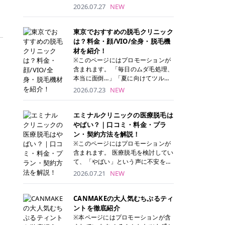
ナーパッド」は、化粧水や美容液を
2026.07.27
NEW
たっぷり含ませた丸型のコットンパ
ッド状のスキンケアアイテムです。
トナーパッドは洗顔後に肌をやさし
東京でおすすめの脱毛クリニック
く拭き取ることで、古い角質や余分
は？料金・顔/VIO/全身・脱毛機
な皮脂汚れをオフしながら、うるお
材を紹介！
いを与えられるのが特徴✨ さらに、
※このページにはプロモーションが
気になる部分には数分のせて部分用
含まれます。 「毎日のムダ毛処理、
パックとしても使用できるため、1
本当に面倒…」「夏に向けてツルツ
枚で「拭き取り」と「保湿ケア」の
ル肌になりたい！」 そう思って東京
2026.07.23
NEW
両方を叶えられます。 韓国コスメブ
で医療脱毛を探し始めても、クリニ
ランドを中心に人気を集めていまし
ックがたくさんありすぎてどこを選
たが、現在では日本でも定番のスキ
べばいいの？と迷ってしまいますよ
エミナルクリニックの医療脱毛は
ンケアアイテムとして幅広い世代に
ね。 この記事では、医療脱毛の基本
やばい？｜口コミ・料金・プラ
愛用されています。 トナーパッドの
から、東京で特に通いやすいフレイ
ン・契約方法を解説！
特徴 トナーパッドと拭き取り化粧水
アクリニック・レジーナクリニッ
※このページにはプロモーションが
の違い 「トナーパッド」と「拭き取
ク・エミナルクリニック・リゼクリ
含まれます。 医療脱毛を検討してい
り化粧水」はどちらも洗顔後に使用
ニックの4院について、分かりやす
て、「やばい」という声に不安を抱
するスキンケアアイテムですが、使
く解説します。 自分にぴったりのク
える方も多いのではないでしょう
2026.07.21
NEW
い方や特徴に違いがあります。 トナ
リニックを見つけて、面倒な自己処
か。 この記事では、エミナルクリニ
ーパッドは、化粧水があらかじめパ
理から卒業しちゃいましょう♪ クリ
ックの全身脱毛プランの詳しい料金
ッドに含まれているため、コットン
ニック 全身＋VIO 全身＋VIO＋顔 特
体系をはじめ、学生や友人同士でお
CANMAKEの大人気むちぷるティ
を用意する手間がなく、忙しい朝で
徴 脱毛器 詳細 フレイアクリニック
得になる割引キャンペーン、無料カ
ントを徹底紹介
もサッと使えるのが魅力です。 ま
52,800円(税込)/5回 94,600円(税
ウンセリングから施術までの具体的
※本ページにはプロモーションが含
た、保湿成分を豊富に配合した商品
込)/5回 肌への負担に配慮しなが
なステップを分かりやすく解説しま