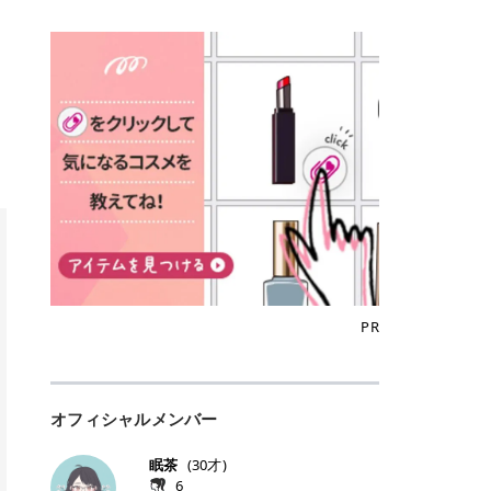
込)/5回 144,800円(税込)/5回 毛質に
Qoo10でのご購入はこちら CANMA
に触れた瞬間、ぷるんとしたジェリ
どに数分のせることで、集中保湿ケ
にぴったり。 Qoo10も、オリヤン
いでしょうか。 ズバリ、効果を実感
合わせて脱毛機を選択可能！有効期
KE むちぷるティント全色一覧 モモ
ーグロスが広がり、ふっくらボリュ
アとしても活用できます。 トナーパ
も、＠cosmeも、いつものコスメ購
するまでの期間や必要な施術回数が
限も5年と長くマイペースに通いや
｜血色感じるヌーディーピンク 桃の
ーム感のある仕上がりに✨ まるでリ
ッドの選び方 トナーパッドは、配合
入を“ちょっとお得”に変えられるの
大きな違いとして挙げられます！ 医
すい ラシャ メディオスターNeXT P
ような血色感を演出するヌーディー
フティングしたような、新しいリッ
成分やパッドの素材によって特徴が
が、トラミーリワードです✨ 今回
療脱毛は、医療機関（クリニックや
RO ジェントルYAGプロ 公式サイト
ピンク。 黄みと青みのバランスが良
プティンググロス💄 実際に使用した
異なります。 自分の肌悩みや理想の
は、トラミーリワードの特徴や活用
皮膚科など）だけで扱える高出力の
> ※医療脱毛は自由診療です。治療
く、自然になじむコーラル系カラー
方のクチコミ > 5 > プルプル > 唇に
仕上がりに合わせて選ぶことで、毎
方法、美容好きさんにおすすめな理
レーザーを使って、発毛組織にアプ
には赤み、痒み、火傷、毛嚢炎、一
です。 自然な血色感をプラスしてく
塗るPDRNグロス > > AMUSE ジェ
日のスキンケアに取り入れやすくな
由を詳しくご紹介します！ トラミー
ローチする施術といわれています。
時的な硬毛化などのリスクが伴いま
れるので、ナチュラルメイクとの相
ルフィットグロス > > ぷっくりツヤ
ります。 肌悩みに合わせて選ぶ パ
リワードとは？ 「トラミーリワー
そのため、少ない回数で永久脱毛
す。 目次▼ 1. エミナルクリニック
性抜群。 可愛らしく、多幸感のある
ツヤだけどベタっとした感じはなく
ッドの素材で選ぶ トナーパッドの使
ド」は、東証グロース上場企業であ
（※）を目指すことができます。
の魅力とは？選ばれる3つの特徴 ・
印象に仕上がります。 ワインベリー
て使いやすいですね。プランピング
い方 洗顔後すぐの清潔な肌に使用し
る株式会社アイズが運営する、安
（※永久脱毛とは一生毛が1本も生
最短6か月からの脱毛プランが選べ
｜気品をまとうローズレッド 深みの
効果で少しスーッとします。ここは
ます。 STEP1 エンボス面（凹凸
心・安全なポイントサイト機能で
えてこないという意味ではなく、ア
る！ ・全国60院以上＆21時まで営
ある青みレッド。 大人っぽく華やか
好き嫌いがあるかもしれませんが慣
面）で顔全体をやさしく拭き取りま
す。 トラミーリワードは、トラミー
メリカの基準に基づき「長期間にわ
業！ ・痛みに配慮した医療脱毛器の
な印象を与えるベリーカラーです。
れますね。 > > 分かりにくいけど、
す。 特に小鼻・あご・額など皮脂や
会員向けのポイントサービスです。
たって毛量が明らかに減少している
導入と肌トラブル対応 2. エミナル
ひと塗りで顔全体が華やかになり、
チップは片面がツルツル、片面がモ
古い角質が気になる部分は丁寧にな
対象ショップやサービスを利用する
状態が維持されること」を指しま
クリニックの口コミ・評判 3. エミ
リップを主役にしたメイクが完成。
ケモケになってます。 > > 桜グロス
じませましょう。 STEP2 パッドを
ことでポイントを獲得でき、貯まっ
す。） 一方のエステ脱毛は、出力が
ナルクリニックの全身脱毛料金プラ
クールで上品な雰囲気を演出できま
【日本限定色】：上品なピンクベー
裏返し、フラット面で顔全体をやさ
たポイントはAmazonギフト券やド
優しい機器を使うため痛みが少ない
ン ・全身脱毛の基本コースと料金
す。 フィグピューレ｜色っぽさと上
ジュ > > すももパールグロス【日本
PR
しく押さえながら化粧水をなじませ
ットマネーなどに交換できます。 普
のがメリットですが、毛根を破壊す
・追加費用がかからないシステム ・
品さを叶える赤みローズ 赤みとくす
限定色】：微細なラメがきらめく血
ます。 STEP3 その後は美容液・乳
段のネットショッピングを活用しな
ることはできないので一時的な減毛
支払い方法｜決済方法と医療ローン
みをほどよく含んだローズカラー。
色がよく見えるピンク。 > > どちら
液・クリームなど、普段どおりのス
がらポイントを貯められるため、ポ
にとどまります。結果的に、何度も
の活用も！ 4. エミナルクリニック
ニュートラルな発色で、肌色を選び
も上品で使いやすい色ですね。すも
キンケアを行います。 乾燥が気にな
イ活初心者でも始めやすいのが魅力
通う必要が出てくることが多くなり
の熱破壊式の脱毛機 5. エミナルク
にくい万能カラーです。 派手すぎず
もパールグロスの方がラメが入って
る部分には2〜5分程度のせて部分用
です✨ トラミーリワードの特徴 普
ます。 なお、医療脱毛は保険がきか
リニックのお得な割引・キャンペー
オフィシャルメンバー
落ち着いた印象に仕上がり、オン・
いるので華やかそうに見えるけど、
パックとして使用するのもおすすめ
段よく使っているコスメ通販サイト
ない自由診療なので、クリニックに
ン制度 ・学生プラン｜学生証の提示
オフ問わず使いやすいカラー。 きれ
付けてみると落ち着いた色ですね。
です。 おすすめトナーパッド7選 こ
を、トラミーリワード経由にするだ
よって料金設定が自由に決められて
で割引 ・ペア限定プラン｜家族や友
いめメイクにもカジュアルメイクに
> > スキンケア成分が配合されてい
眠茶
(
30
才)
こからは、保湿ケアや肌荒れケア、
けでポイントが貯まるのが大きな魅
います。だからこそ、しっかり比較
人と一緒にスタートできる ・他社か
もマッチします。 ラズベリーケーキ
て保湿もしっかりしてくれます。最
6
毛穴ケアなど目的別におすすめのト
力です✨ 例えば、、、 ・メガ割の
して選ぶことが大切なのです。 医療