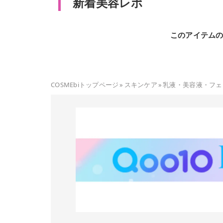
新着美容レポ
このアイテム
COSMEbiトップページ
»
スキンケア
»
乳液・美容液・フェ