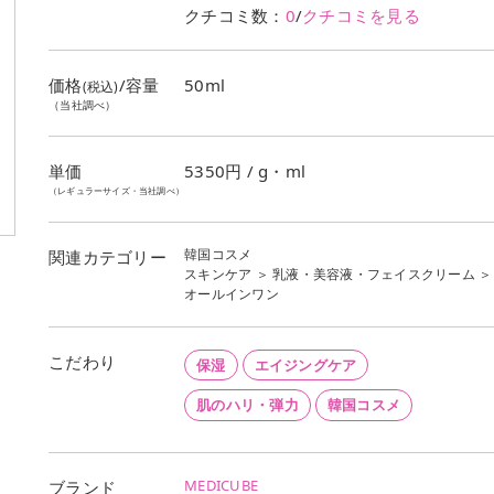
クチコミ数：
0
/
クチコミを見る
価格
/容量
50ml
(税込)
（当社調べ）
単価
5350
円 / g・ml
（レギュラーサイズ・当社調べ）
韓国コスメ
関連カテゴリー
スキンケア
＞
乳液・美容液・フェイスクリーム
＞
オールインワン
こだわり
保湿
エイジングケア
肌のハリ・弾力
韓国コスメ
MEDICUBE
ブランド