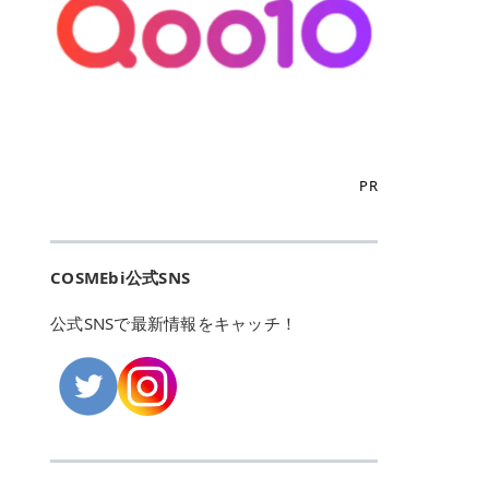
こからは、東京で人気のフレイアク
カリしたくありませんよね。エミナ
ント おすすめパーソナルカラー 02
> あんずのほのかに甘い香りがしま
るカーミングケアパッド」 ツボクサ
OFFクーポンなどを使って、SNSで
リニック・レジーナクリニック・エ
ルクリニックなら、最短1ヶ月ペー
モモ イエベ春・ブルベ夏 03 ワイン
すが > 強くないのでいつでも使える
エキス（保湿成分）配合で、肌荒れ
バズっている美容液やパック、限定
ミナルクリニック・リゼクリニック
スで通えるため、最短6ヶ月の全身
ベリー ブルベ冬 05 フィグピューレ
印象です > > 1本持っていると髪だ
や赤みが気になる肌をやさしく整え
の豪華キットをどこよりもお得にゲ
の4院について、おすすめのポイン
脱毛プランを選ぶことができます！
ブルベ夏・イエベ春 06 ラズベリー
けではなくボディやネイルケアにも
る低刺激設計のトナーパッドです。
ットできます✨ 豊富でリアルな口コ
トを詳しくご紹介します！ フレイア
（※予約状況や脱毛効果の個人差に
ケーキ ブルベ夏・ブルベ冬 07 フル
使えるのも◎ > > 引用元:コスメビ
アイテム詳細を見るQoo10での購入
ミや、ブランド公式ショップの出店
クリニック：選べるプランと女子に
よっては、6ヵ月で完了しない場合
ーツオレ イエベ春 40th ストロベリ
アイテム詳細を見るAmazonでのご
はこちら 4. SKINFOOD キャロット
も充実しているため、新作チェック
優しい手厚いサポート♡ ※満足度9
もあります）。 さらに、連続照射が
ーボンボン ブルベ夏 アイテム詳細
購入はこちら 2026年上半期 総合3
カロテン カーミングウォーターパッ
からリピート買いまで、美容マニア
6% 集計機関・アンケート内容：社
できる医療脱毛器を使っているた
を見るQoo10でのご購入はこちら
位 MAJOLICA MAJORCA（マジョリ
ド 「ゆらぎがちな肌をやさしく整え
の「欲しい」がすべて詰まったお買
内・施術済みフレイア顧客向けのア
め、全身の施術でも1回約60分で終
迷ったらこのカラーがおすすめ！ ナ
カ マジョルカ）「シャドーカスタマ
る植物由来カーミングケア」 βカロ
い物天国です。 Qoo10はこちら @C
ンケート 対象期間：2024/12/11～2
わります。 全国60院以上＆21時ま
PR
チュラルメイクなら「02 モモ」 自
イズ」 👑「シャドーカスタマイズ」
テンを含むにんじん由来成分で、乾
OSME アットコスメ（@cosme）
025/5/15 アンケート数:12606 フレ
で営業！ お仕事や学校の帰りにサク
然な血色感を演出できる万能カラ
の特徴 まばゆく発色フォルム整形シ
燥や外的刺激で不安定になりやすい
は、日本の美容マニアなら誰もが一
イアクリニックは、都内に新宿や渋
ッと寄りたい！という方にもエミナ
ー。 オフィスメイクなら「40th ス
ャドウ✨ 吸いこまれそうな奥行きの
肌をやさしく整えます。軽やかな使
度はお世話になる日本最大級の化粧
谷、銀座など7院があり、どこも駅
ルは強い味方。北海道から沖縄まで
トロベリーボンボン」 上品で落ち着
ある目もとをかなえる、フォルム整
用感も特長です。 アイテム詳細を見
品クチコミサイトです✨ 一番の魅力
から近くてアクセス抜群。平日は夜
全国に60院以上を展開しており、ど
いた印象に仕上がります。 毎日使い
形パウダーシャドウ。ひと塗りでま
るQoo10での購入はこちら 5. ANU
は、2,000万件を超える圧倒的なボ
COSMEbi公式SNS
21時まで開いているので、お仕事や
こも駅チカの好立地なんです。しか
やすい万能カラーなら「05 フィグ
ばゆく発色し、光の効果で目もとが
A 8ヒアルロン酸カテキンカーミン
リュームのリアルなクチコミ検索機
学校帰りにも通いやすいクリニック
も夜21時まで開いているので、忙し
ピューレ」 シーンを選ばず使える人
立体的に生まれ変わります。 実際に
グパッド 「うるおいを与えながら肌
能にあります。 自分の年齢や肌質
です。 ♡クイックプラン 時間をか
い毎日でも無理なく予定に組み込め
公式SNSで最新情報をキャッチ！
気カラーです。 韓国メイク・透明感
使用した方のクチコミ > 5 > 鮮やか
のキメを整えるバランスケアパッ
（乾燥肌・敏感肌など）、あるいは
けてしっかり脱毛。割引制度や保証
ます（※店舗によって診察時間は異
重視なら「06 ラズベリーケーキ」
発色✨ 吸い込まれそうな奥行きのあ
ド」 カテキン*1配合の極薄パッド
「毛穴」「美白」といった肌の悩み
サービスは充実！ 全身＋VIO 52,80
なります）。 そして嬉しいのが、施
青みピンクが透明感を引き立てま
る目もとを作れるアイシャドウ♡ >
で、肌にうるおいを与えながらキメ
に合わせてクチコミを絞り込めるた
0円(税込) 5回コース 所要時間が60
術室がカーテン仕切りではなくドア
す。 イエベ春なら「07 フルーツオ
パウダータイプなのに粉っぽさがな
を整え、すこやかな肌状態へ導くデ
め、自分に本当に合うコスメを失敗
分で完了 全身＋VIO＋顔 94,600円
付きの完全個室になっていること！
レ」 やわらかく可愛らしい印象に仕
くぴたっと密着♡発色が良くて煌め
イリーケアアイテムです。 *1 チャ
せずに見つけられる美容の羅針盤と
(税込) 5回コース 36箇所の脱毛が可
女性専用のプライベート空間なの
上がります。 よくある質問💡 色持
くパールが美しい✨ > 単色でも綺麗
カテキン（整肌成分） アイテム詳細
して絶大な信頼を得ています。 さら
能 ♡安心プラン １回、５回コー
で、周りの目を気にせずリラックス
ちはいい？ むちぷるティントはティ
にグラデーションを作れて簡単に立
を見るQoo10での購入はこちら 6.
に、年に数回発表される「ベストコ
ス、８回コースがあり、コース終了
して施術を受けられます。 痛みに配
ント処方のため、塗布後は色が定着
体感を出せます✨ > > カラーの名前
MEDIHEAL PDRNリフティングパッ
スメアワード（ベスコス）」は、日
後の追加照射の料金も設定していま
慮した医療脱毛器の導入と肌トラブ
しやすく、飲み物を飲んだあとでも
がまた可愛い💕 > PK321 ひとひら
ド 「ハリ感を意識したケアで肌をな
本の美容トレンドを大きく左右する