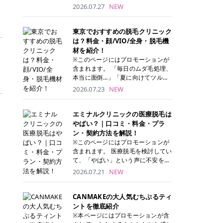
ナーパッド」は、化粧水や美容液を
2026.07.27
NEW
たっぷり含ませた丸型のコットンパ
ッド状のスキンケアアイテムです。
トナーパッドは洗顔後に肌をやさし
東京でおすすめの脱毛クリニック
く拭き取ることで、古い角質や余分
は？料金・顔/VIO/全身・脱毛機
な皮脂汚れをオフしながら、うるお
材を紹介！
いを与えられるのが特徴✨ さらに、
※このページにはプロモーションが
気になる部分には数分のせて部分用
含まれます。 「毎日のムダ毛処理、
パックとしても使用できるため、1
本当に面倒…」「夏に向けてツルツ
枚で「拭き取り」と「保湿ケア」の
ル肌になりたい！」 そう思って東京
2026.07.23
NEW
両方を叶えられます。 韓国コスメブ
で医療脱毛を探し始めても、クリニ
ランドを中心に人気を集めていまし
ックがたくさんありすぎてどこを選
たが、現在では日本でも定番のスキ
べばいいの？と迷ってしまいますよ
エミナルクリニックの医療脱毛は
ンケアアイテムとして幅広い世代に
ね。 この記事では、医療脱毛の基本
やばい？｜口コミ・料金・プラ
愛用されています。 トナーパッドの
から、東京で特に通いやすいフレイ
ン・契約方法を解説！
特徴 トナーパッドと拭き取り化粧水
アクリニック・レジーナクリニッ
※このページにはプロモーションが
の違い 「トナーパッド」と「拭き取
ク・エミナルクリニック・リゼクリ
含まれます。 医療脱毛を検討してい
り化粧水」はどちらも洗顔後に使用
ニックの4院について、分かりやす
て、「やばい」という声に不安を抱
するスキンケアアイテムですが、使
く解説します。 自分にぴったりのク
える方も多いのではないでしょう
2026.07.21
NEW
い方や特徴に違いがあります。 トナ
リニックを見つけて、面倒な自己処
か。 この記事では、エミナルクリニ
ーパッドは、化粧水があらかじめパ
理から卒業しちゃいましょう♪ クリ
ックの全身脱毛プランの詳しい料金
ッドに含まれているため、コットン
ニック 全身＋VIO 全身＋VIO＋顔 特
体系をはじめ、学生や友人同士でお
CANMAKEの大人気むちぷるティ
を用意する手間がなく、忙しい朝で
徴 脱毛器 詳細 フレイアクリニック
得になる割引キャンペーン、無料カ
ントを徹底紹介
もサッと使えるのが魅力です。 ま
52,800円(税込)/5回 94,600円(税
ウンセリングから施術までの具体的
※本ページにはプロモーションが含
た、保湿成分を豊富に配合した商品
込)/5回 肌への負担に配慮しなが
なステップを分かりやすく解説しま