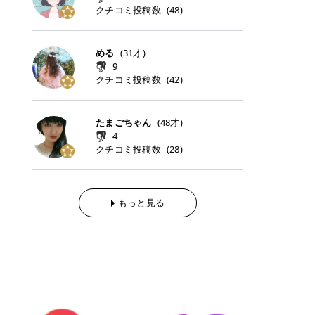
らの「のりかえ」や「お友だち紹
｜甘く可愛いモーヴピンク 鮮やかな
近、乾燥していた唇がプルンと見え
クチコミ投稿数
ナーパッドをご紹介します。 毎日使
タイミングで利用することが多いQ
(
48
)
脱毛の「熱破壊式」と「蓄熱式」と
介」も！ 6. 予約から脱毛施術まで
青みを感じるラズベリーピンク。 フ
てうれちい！ > > 引用元:コスメビ
いやすいトナーパッドから、スペシ
oo10 ・口コミを見ながら購入する
は？ 医療脱毛のレーザー機器には、
のステップ ・無料カウンセリングの
ェミニンな雰囲気を演出できる可愛
アイテム詳細を見るQoo10でのご購
ャルケアにぴったりなトナーパッド
＠cosme ・韓国コスメをチェック
大きく分けて「熱破壊式」と「蓄熱
予約方法 ・カウンセリング当日の持
らしいカラーです。 透明感を引き立
入はこちら 2026年上半期 総合2位
まで厳選しました。 1. MEDICUBE
する際によく見るOLIVE YOUNG GL
式」の2種類があり、それぞれ得意
める
(
31
才)
ち物 ・医師の問診とプラン提案 ・
てながら、甘さのある印象に。 韓国
柳屋（ヤナギヤ）「柳屋 あんず
PDRNピンクコラーゲンゲルトナー
OBAL など、すでに使い慣れている
な毛質が違います。 * 熱破壊式 高
施術当日の流れと次回予約の取り方
9
メイクやピンクメイクとも相性抜群
油」 👑「柳屋 あんず油」の特徴 1
パッド 「うるおいとハリ感をサポー
サイトが対象になっている場合も多
出力のレーザーをバチッ！と当て
7. 店舗一覧と美容医療メニュー ・
クチコミ投稿数
(
42
)
です。 フルーツオレ｜ピュア感あふ
00％植物由来の「柳屋 あんず油」
トし、なめらかな肌へ導く高密着ゲ
く、お買い物の内容や流れを変える
て、毛根の発毛組織に向けてレーザ
全国60院以上！エミナルクリニック
れるミルキーコーラル 白みを含んだ
フワッと香りさらっとまとまり、ツ
ルパッド」 PDRNやコラーゲン成分
必要はありません。 「どうせ買う予
ーを照射します。ワキやVIOのよう
の店舗一覧 ・脱毛だけじゃない！美
ミルキーなコーラルカラー。 やさし
ヤのある美しい髪に導きます。 ヘア
を配合し、乾燥やハリ不足が気にな
定だったコスメ」をトラミーリワー
な、太くて濃い毛にも使用が可能で
容医療メニュー 8. まとめ ｜エミナ
くふんわり発色し、粘膜リップのよ
だけでなく、ボディケア・ネイルケ
たまごちゃん
(
48
才)
る肌をしっとり整えるゲルタイプの
ドを経由するだけで、ポイントも一
す！その分、輪ゴムで弾かれたよう
ルクリニックの魅力とは？選ばれる
うな仕上がりになります。 柔らかく
アなど幅広く保湿ケア。 実際に使用
4
トナーパッド。密着力が高く、スキ
緒に受け取れる、そんな手軽さがあ
な強い痛みを感じやすい傾向があり
3つの特徴 ※1 開業2019年3月20日
可愛らしい印象になり、毎日使いた
した方のクチコミ > 5 > 1本あると
クチコミ投稿数
ンケアの土台ケアとして取り入れや
ります✨ またトラミーリワードに
(
28
)
ます。 * 蓄熱式 低出力のレーザー
～2026年6月30日時点(医療脱毛、
くなるナチュラルカラー。 スクール
便利なオイル😊 > 柳屋 あんず油 >
すいアイテムです。 アイテム詳細を
は、以下のような特徴があります！
を連続で当てて、毛の成長をコント
ハイフ、ダーマペン、美容点滴、医
メイクやオフィスメイクにもおすす
> ──────────── > > 100%植
見るQoo10での購入はこちら 2. BIO
・1ポイント＝1円でわかりやすい
ロールする部分（バルジ領域）にじ
療ダイエットなど) 「早く綺麗にな
めです。 40TH ストロベリーボンボ
物由来のオイル > > 白髪染めで傷ん
DANCE コラーゲンゲルトナーパッ
・選べるe-GIFT・Amazonギフト
わじわ熱を伝える方式です。急激な
りたいけど、痛いのはイヤだし、通
ン｜上品なピンクベージュ 黄みを抑
でいてパサついているので > オイル
ド 「うるおいを与えながら肌をやわ
券・ドットマネーなどに交換できる
熱さを感じにくく、痛みや肌への負
もっと見る
う時間もない…」医療脱毛にそんな
えたクリーミーなピンクベージュ。
は必需品です > > 少しとろみがある
らかく整える保湿ケアパッド」 ゲル
・トラミー会員なら無料で利用でき
担を抑えやすいのが嬉しいポイン
ハードルを感じていませんか？エミ
ほんのり青みを感じる絶妙なカラー
ものの、さらっと軽めのオイル > >
素材ならではの高密着設計で、肌に
る ・ポイ活初心者でも始めやすい
ト。顔や背中などの産毛や細い毛に
ナルクリニックは、そんな私たちの
で、自然な血色感を演出します。 肌
ベタつかなくて髪につけるとサラサ
うるおいを与えながらやさしく整え
編集部が厳選！トラミーリワードお
向いています。 最近は、この両方を
ワガママを叶えてくれるクリニック
になじみながらも、唇をふんわり明
ラでツヤが出ます✨ > > ドライヤー
る保湿特化型トナーパッド。乾燥し
すすめ3選 QOO10 Qoo10（キュー
使い分けられる優秀な脱毛機を導入
なんです！多くの女性から選ばれて
るく見せてくれるカラー。 オフィス
前とドライヤー後に使っていますが
やすい肌をふっくらとした印象に導
テン）は、話題の韓国コスメや最新
しているクリニックも増えているの
いる3つの魅力をご紹介します。 最
メイクやナチュラルメイクにもぴっ
> 髪がペタッとならなくて気に入っ
きます。 アイテム詳細を見るQoo1
のトレンドスキンケアがいち早く、
で、自分の毛質に合わせてお任せで
短6か月からの脱毛プランが選べ
たりです。 アイテム詳細を見るQoo
てます😊 > > ワンタッチキャップな
0での購入はこちら 3. SKIN1004 セ
驚きの価格で手に入る大人気の通販
きることが多いですよ。 ｜東京でお
る！ 「せっかく脱毛を始めたのに、
10でのご購入はこちら イエベ・ブ
ので開けやすく > 1滴ずつ出るので
ンテラ クイックカーミングパッド
サイトです！ 特に年4回開催される
すすめの医療脱毛クリニック4選 こ
次の予約が数ヶ月先…」なんてガッ
ルベ別おすすめカラー むちぷるティ
量を調節しやすく使いやすいです >
「ゆらぎやすい肌をすこやかに整え
ビッグセール「メガ割」では、20%