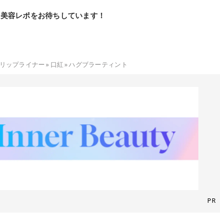
の美容レポをお待ちしています！
リップライナー
»
口紅
»
ハグブラーティント
PR