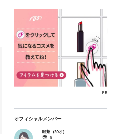
込)/5回 144,800円(税込)/5回 毛質に
Qoo10でのご購入はこちら CANMA
に触れた瞬間、ぷるんとしたジェリ
どに数分のせることで、集中保湿ケ
にぴったり。 Qoo10も、オリヤン
いでしょうか。 ズバリ、効果を実感
合わせて脱毛機を選択可能！有効期
KE むちぷるティント全色一覧 モモ
ーグロスが広がり、ふっくらボリュ
アとしても活用できます。 トナーパ
も、＠cosmeも、いつものコスメ購
するまでの期間や必要な施術回数が
限も5年と長くマイペースに通いや
｜血色感じるヌーディーピンク 桃の
ーム感のある仕上がりに✨ まるでリ
ッドの選び方 トナーパッドは、配合
入を“ちょっとお得”に変えられるの
大きな違いとして挙げられます！ 医
すい ラシャ メディオスターNeXT P
ような血色感を演出するヌーディー
フティングしたような、新しいリッ
成分やパッドの素材によって特徴が
が、トラミーリワードです✨ 今回
療脱毛は、医療機関（クリニックや
RO ジェントルYAGプロ 公式サイト
ピンク。 黄みと青みのバランスが良
プティンググロス💄 実際に使用した
異なります。 自分の肌悩みや理想の
は、トラミーリワードの特徴や活用
皮膚科など）だけで扱える高出力の
> ※医療脱毛は自由診療です。治療
く、自然になじむコーラル系カラー
方のクチコミ > 5 > プルプル > 唇に
仕上がりに合わせて選ぶことで、毎
方法、美容好きさんにおすすめな理
レーザーを使って、発毛組織にアプ
には赤み、痒み、火傷、毛嚢炎、一
です。 自然な血色感をプラスしてく
塗るPDRNグロス > > AMUSE ジェ
日のスキンケアに取り入れやすくな
由を詳しくご紹介します！ トラミー
ローチする施術といわれています。
時的な硬毛化などのリスクが伴いま
れるので、ナチュラルメイクとの相
ルフィットグロス > > ぷっくりツヤ
ります。 肌悩みに合わせて選ぶ パ
リワードとは？ 「トラミーリワー
そのため、少ない回数で永久脱毛
す。 目次▼ 1. エミナルクリニック
性抜群。 可愛らしく、多幸感のある
ツヤだけどベタっとした感じはなく
ッドの素材で選ぶ トナーパッドの使
ド」は、東証グロース上場企業であ
（※）を目指すことができます。
の魅力とは？選ばれる3つの特徴 ・
印象に仕上がります。 ワインベリー
て使いやすいですね。プランピング
い方 洗顔後すぐの清潔な肌に使用し
る株式会社アイズが運営する、安
（※永久脱毛とは一生毛が1本も生
最短6か月からの脱毛プランが選べ
｜気品をまとうローズレッド 深みの
効果で少しスーッとします。ここは
ます。 STEP1 エンボス面（凹凸
心・安全なポイントサイト機能で
えてこないという意味ではなく、ア
る！ ・全国60院以上＆21時まで営
ある青みレッド。 大人っぽく華やか
好き嫌いがあるかもしれませんが慣
面）で顔全体をやさしく拭き取りま
す。 トラミーリワードは、トラミー
メリカの基準に基づき「長期間にわ
業！ ・痛みに配慮した医療脱毛器の
な印象を与えるベリーカラーです。
れますね。 > > 分かりにくいけど、
す。 特に小鼻・あご・額など皮脂や
会員向けのポイントサービスです。
たって毛量が明らかに減少している
導入と肌トラブル対応 2. エミナル
ひと塗りで顔全体が華やかになり、
チップは片面がツルツル、片面がモ
古い角質が気になる部分は丁寧にな
対象ショップやサービスを利用する
状態が維持されること」を指しま
クリニックの口コミ・評判 3. エミ
リップを主役にしたメイクが完成。
ケモケになってます。 > > 桜グロス
じませましょう。 STEP2 パッドを
ことでポイントを獲得でき、貯まっ
す。） 一方のエステ脱毛は、出力が
ナルクリニックの全身脱毛料金プラ
クールで上品な雰囲気を演出できま
【日本限定色】：上品なピンクベー
裏返し、フラット面で顔全体をやさ
たポイントはAmazonギフト券やド
優しい機器を使うため痛みが少ない
ン ・全身脱毛の基本コースと料金
す。 フィグピューレ｜色っぽさと上
ジュ > > すももパールグロス【日本
PR
しく押さえながら化粧水をなじませ
ットマネーなどに交換できます。 普
のがメリットですが、毛根を破壊す
・追加費用がかからないシステム ・
品さを叶える赤みローズ 赤みとくす
限定色】：微細なラメがきらめく血
ます。 STEP3 その後は美容液・乳
段のネットショッピングを活用しな
ることはできないので一時的な減毛
支払い方法｜決済方法と医療ローン
みをほどよく含んだローズカラー。
色がよく見えるピンク。 > > どちら
液・クリームなど、普段どおりのス
がらポイントを貯められるため、ポ
にとどまります。結果的に、何度も
の活用も！ 4. エミナルクリニック
ニュートラルな発色で、肌色を選び
も上品で使いやすい色ですね。すも
キンケアを行います。 乾燥が気にな
イ活初心者でも始めやすいのが魅力
通う必要が出てくることが多くなり
の熱破壊式の脱毛機 5. エミナルク
にくい万能カラーです。 派手すぎず
もパールグロスの方がラメが入って
る部分には2〜5分程度のせて部分用
です✨ トラミーリワードの特徴 普
ます。 なお、医療脱毛は保険がきか
リニックのお得な割引・キャンペー
オフィシャルメンバー
落ち着いた印象に仕上がり、オン・
いるので華やかそうに見えるけど、
パックとして使用するのもおすすめ
段よく使っているコスメ通販サイト
ない自由診療なので、クリニックに
ン制度 ・学生プラン｜学生証の提示
オフ問わず使いやすいカラー。 きれ
付けてみると落ち着いた色ですね。
です。 おすすめトナーパッド7選 こ
を、トラミーリワード経由にするだ
よって料金設定が自由に決められて
で割引 ・ペア限定プラン｜家族や友
いめメイクにもカジュアルメイクに
> > スキンケア成分が配合されてい
眠茶
(
30
才)
こからは、保湿ケアや肌荒れケア、
けでポイントが貯まるのが大きな魅
います。だからこそ、しっかり比較
人と一緒にスタートできる ・他社か
もマッチします。 ラズベリーケーキ
て保湿もしっかりしてくれます。最
6
毛穴ケアなど目的別におすすめのト
力です✨ 例えば、、、 ・メガ割の
して選ぶことが大切なのです。 医療