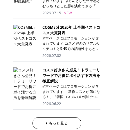
まれています ぷるんとしたツヤ感と
が多く、拭き取り後にそのまま部分
ら、コストパフォーマンスも重視し
す。 これから手軽に全身医療脱毛を
むっちりとした唇を演出できる「C
用パックとして使えるトナーパッド
たい方に！ メディオスターモノリス
始めたいと考えている方は、ぜひ最
ANMAKE（キャンメイク）むちぷる
2026.07.15
NEW
も増えています。 一方、拭き取り化
メディオスターNeXT PRO 公式サイ
後までチェックして、ご自身にぴっ
ティント」。 ティントならではの色
粧水は液体タイプのため、コットン
ト> レジーナクリニック 52,800円
たりのクリニック選びの参考にして
持ちに加え、プランパー効果※と保
に含ませて使用します。 使用量を調
(税込)/5回 99,000円(税込)/5回 ジェ
ください！ クリニック 全身＋VIO
湿ケアも叶えられることから、SNS
COSMEbi 2026年 上半期ベストコ
整しやすく、お気に入りの化粧水を
ントルシリーズを選べるため、脱毛
全身＋VIO＋顔 特徴 脱毛器 詳細 フ
でも話題の人気リップです。 「自分
スメ大賞発表
使いたい方やコストを抑えて続けた
機にこだわりたい方におすすめ！ ジ
レイアクリニック 52,800円(税込)/5
にはどのカラーが似合う？」「イエ
※本ページにはプロモーションが含
い方にもおすすめです。 トナーパッ
ェントルマックスプロ ジェントルマ
回 94,600円(税込)/5回 肌への負担
ベ・ブルベ別のおすすめは？」と気
まれています コスメ好きのリアルな
ドのメリット トナーパッドは、角質
ックスプロプラス ジェントルレーズ
に配慮しながら、コストパフォーマ
になっている方も多いのではないで
クチコミとSNSでの話題性をもとに
ケア・保湿ケア・部分用パックまで
プロ ソプラノチタニウム 公式サイ
ンスも重視したい方に！ メディオス
しょうか。 今回は6色のスウォッチ
選出された、COSMEbi 2026年上半
1枚で行える便利なスキンケアアイ
2026.07.02
ト> エミナルクリニック 49,500円
ターモノリス メディオスターNeXT
とともにご紹介！それぞれの色味や
期のベストコスメが決定！ 話題性・
テムです。 ここでは、トナーパッド
(税込)/6回 93,500円(税込)/6回 エミ
PRO 公式サイト> レジーナクリニッ
おすすめのパーソナルカラー、どん
使用感・仕上がりすべてを兼ね備え
を取り入れるメリットをご紹介しま
ナルクリニックの始めやすい料金設
ク 52,800円(税込)/5回 99,000円(税
なメイクに合うのかまで詳しく解説
た名品たちを、カテゴリ別にご紹介
コスメ好きさん必見！トラミーリ
す。 古い角質や皮脂汚れをやさしく
定！月々払いも安くて通いやすい ク
込)/5回 ジェントルシリーズを選べ
します✨ ※メイクアップ効果による
します。 本記事では、2025年11月
ワードでお得にポイ活する方法を
オフ トナーパッドを使用すること
リスタルプロ 公式サイト> リゼクリ
るため、脱毛機にこだわりたい方に
CANMAKE むちぷるティントとは？
～2026年4月までの半年間におい
徹底解説
で、洗顔だけでは落としきれない古
ニック 109,800円(税込)/5回 144,80
おすすめ！ ジェントルマックスプロ
CANMAKE むちぷるティントは、テ
て、COSMEbi内でのクチコミとSN
い角質や余分な皮脂汚れをやさしく
※本ページにはプロモーションが含
0円(税込)/5回 毛質に合わせて脱毛
ジェントルマックスプロプラス ジェ
ィント・プランパー・保湿ケアを1
Sでの話題性を元に選出されたコス
拭き取り、なめらかな肌へ整えま
まれています 「新作コスメが気にな
機を選択可能！有効期限も5年と長
ントルレーズプロ ソプラノチタニウ
本で叶えるリップです。 するすると
メやスキンケアなどの化粧品を「総
す。 保湿ケアまで1枚でできる 保湿
る！」「韓国コスメのメガ割でつい
くマイペースに通いやすい ラシャ
ム 公式サイト> エミナルクリニック
塗れるなめらかなテクスチャーで、
合」「デパコス」「プチプラ」「韓
成分を配合したトナーパッドなら、
買いすぎてしまう……」 そんな美容
メディオスターNeXT PRO ジェント
2026.06.22
49,500円(税込)/6回 93,500円(税
縦ジワをカバーしながら、むっちり
国コスメ」に分けて1位～3位までを
肌へうるおいを与えながらスキンケ
好きさんにおすすめなのが「トラミ
ルYAGプロ 公式サイト> ｜そもそも
込)/6回 エミナルクリニックの始め
としたツヤのある唇を演出します。
ランキング形式で発表！ 2026年上
アできるため、忙しい朝や夜の時短
ーリワード」です！ 普段のお買い物
医療脱毛って？エステ脱毛と何が違
やすい料金設定！月々払いも安くて
さらに、美容保湿成分を配合してい
半期 総合大賞 AMUSE（アミュー
ケアにもぴったりです。 部分パック
を少し工夫するだけでポイントを貯
うの？ 脱毛を考えたときに、まず悩
通いやすい クリスタルプロ 公式サ
るため、乾燥しにくくデイリー使い
ズ）「 ジェルフィットグロス」 👑
としても使える 多くのトナーパッド
められるため、コスメやスキンケア
もっと見る
むのが「医療脱毛とエステ脱毛、ど
イト> リゼクリニック 109,800円(税
にもぴったり！ アイテム詳細を見る
「ジェルフィットグロス」の特徴 唇
は、乾燥が気になる頬や額、小鼻な
にかかる費用を少しでも抑えたい方
っちがいいの？」ということではな