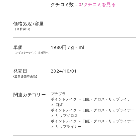
クチコミ数：
0
/
クチコミを見る
価格
/容量
(税込)
（当社調べ）
単価
1980
円 / g・ml
（レギュラーサイズ・当社調べ）
発売日
2024/10/01
(追加発売時更新)
プチプラ
関連カテゴリー
ポイントメイク
＞
口紅・グロス・リップライナー
＞
口紅
ポイントメイク
＞
口紅・グロス・リップライナー
＞
リップグロス
ポイントメイク
＞
口紅・グロス・リップライナー
＞
リップライナー