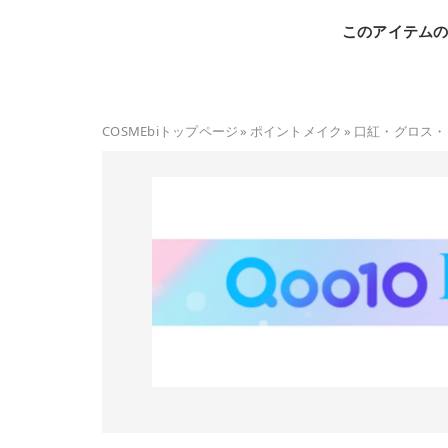
このアイテム
COSMEbiトップページ
»
ポイントメイク
»
口紅・グロス・