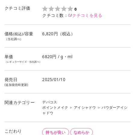
クチコミ評価
0
クチコミ数：
0
/
クチコミを見る
価格
/容量
6,820円（税込）
(税込)
（当社調べ）
単価
6820
円 / g・ml
（レギュラーサイズ・当社調べ）
発売日
2025/01/10
(追加発売時更新)
デパコス
関連カテゴリー
ポイントメイク
＞
アイシャドウ
＞
パウダーアイシ
ャドウ
こだわり
持ちが良い
なめらか