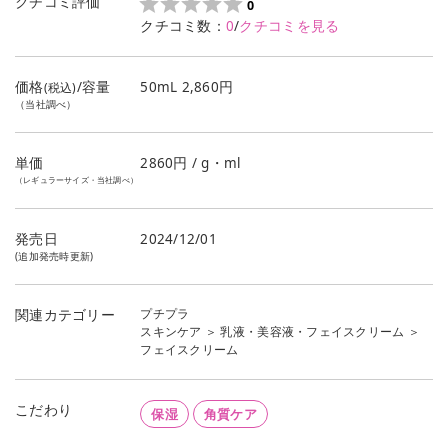
クチコミ評価
0
クチコミ数：
0
/
クチコミを見る
価格
/容量
50mL 2,860円
(税込)
（当社調べ）
単価
2860
円 / g・ml
（レギュラーサイズ・当社調べ）
発売日
2024/12/01
(追加発売時更新)
プチプラ
関連カテゴリー
スキンケア
＞
乳液・美容液・フェイスクリーム
＞
フェイスクリーム
こだわり
保湿
角質ケア