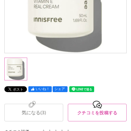
いいね！
シェア
LINEで送る
気になる(
3
)
クチコミを投稿する