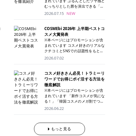
まれています ぷるんとしたツヤ感と
が多く、拭き取り後にそのまま部分
ら、コストパフォーマンスも重視し
す。 これから手軽に全身医療脱毛を
むっちりとした唇を演出できる「C
用パックとして使えるトナーパッド
たい方に！ メディオスターモノリス
始めたいと考えている方は、ぜひ最
ANMAKE（キャンメイク）むちぷる
2026.07.15
NEW
も増えています。 一方、拭き取り化
メディオスターNeXT PRO 公式サイ
後までチェックして、ご自身にぴっ
ティント」。 ティントならではの色
粧水は液体タイプのため、コットン
ト> レジーナクリニック 52,800円
たりのクリニック選びの参考にして
持ちに加え、プランパー効果※と保
に含ませて使用します。 使用量を調
(税込)/5回 99,000円(税込)/5回 ジェ
ください！ クリニック 全身＋VIO
ョ
湿ケアも叶えられることから、SNS
COSMEbi 2026年 上半期ベストコ
整しやすく、お気に入りの化粧水を
ントルシリーズを選べるため、脱毛
全身＋VIO＋顔 特徴 脱毛器 詳細 フ
でも話題の人気リップです。 「自分
スメ大賞発表
使いたい方やコストを抑えて続けた
機にこだわりたい方におすすめ！ ジ
レイアクリニック 52,800円(税込)/5
にはどのカラーが似合う？」「イエ
※本ページにはプロモーションが含
い方にもおすすめです。 トナーパッ
ェントルマックスプロ ジェントルマ
回 94,600円(税込)/5回 肌への負担
ベ・ブルベ別のおすすめは？」と気
まれています コスメ好きのリアルな
ドのメリット トナーパッドは、角質
ックスプロプラス ジェントルレーズ
に配慮しながら、コストパフォーマ
になっている方も多いのではないで
クチコミとSNSでの話題性をもとに
ケア・保湿ケア・部分用パックまで
プロ ソプラノチタニウム 公式サイ
ンスも重視したい方に！ メディオス
しょうか。 今回は6色のスウォッチ
選出された、COSMEbi 2026年上半
1枚で行える便利なスキンケアアイ
2026.07.02
ト> エミナルクリニック 49,500円
ターモノリス メディオスターNeXT
とともにご紹介！それぞれの色味や
期のベストコスメが決定！ 話題性・
テムです。 ここでは、トナーパッド
(税込)/6回 93,500円(税込)/6回 エミ
PRO 公式サイト> レジーナクリニッ
おすすめのパーソナルカラー、どん
使用感・仕上がりすべてを兼ね備え
を取り入れるメリットをご紹介しま
ナルクリニックの始めやすい料金設
ク 52,800円(税込)/5回 99,000円(税
なメイクに合うのかまで詳しく解説
た名品たちを、カテゴリ別にご紹介
コスメ好きさん必見！トラミーリ
す。 古い角質や皮脂汚れをやさしく
定！月々払いも安くて通いやすい ク
込)/5回 ジェントルシリーズを選べ
します✨ ※メイクアップ効果による
します。 本記事では、2025年11月
ワードでお得にポイ活する方法を
オフ トナーパッドを使用すること
リスタルプロ 公式サイト> リゼクリ
るため、脱毛機にこだわりたい方に
CANMAKE むちぷるティントとは？
～2026年4月までの半年間におい
徹底解説
で、洗顔だけでは落としきれない古
ニック 109,800円(税込)/5回 144,80
おすすめ！ ジェントルマックスプロ
CANMAKE むちぷるティントは、テ
て、COSMEbi内でのクチコミとSN
い角質や余分な皮脂汚れをやさしく
※本ページにはプロモーションが含
0円(税込)/5回 毛質に合わせて脱毛
ジェントルマックスプロプラス ジェ
ィント・プランパー・保湿ケアを1
Sでの話題性を元に選出されたコス
拭き取り、なめらかな肌へ整えま
まれています 「新作コスメが気にな
機を選択可能！有効期限も5年と長
ントルレーズプロ ソプラノチタニウ
本で叶えるリップです。 するすると
メやスキンケアなどの化粧品を「総
す。 保湿ケアまで1枚でできる 保湿
る！」「韓国コスメのメガ割でつい
くマイペースに通いやすい ラシャ
ム 公式サイト> エミナルクリニック
塗れるなめらかなテクスチャーで、
合」「デパコス」「プチプラ」「韓
成分を配合したトナーパッドなら、
買いすぎてしまう……」 そんな美容
メディオスターNeXT PRO ジェント
2026.06.22
49,500円(税込)/6回 93,500円(税
縦ジワをカバーしながら、むっちり
国コスメ」に分けて1位～3位までを
肌へうるおいを与えながらスキンケ
好きさんにおすすめなのが「トラミ
ルYAGプロ 公式サイト> ｜そもそも
込)/6回 エミナルクリニックの始め
としたツヤのある唇を演出します。
ランキング形式で発表！ 2026年上
アできるため、忙しい朝や夜の時短
ーリワード」です！ 普段のお買い物
医療脱毛って？エステ脱毛と何が違
やすい料金設定！月々払いも安くて
さらに、美容保湿成分を配合してい
半期 総合大賞 AMUSE（アミュー
ケアにもぴったりです。 部分パック
を少し工夫するだけでポイントを貯
うの？ 脱毛を考えたときに、まず悩
通いやすい クリスタルプロ 公式サ
るため、乾燥しにくくデイリー使い
ズ）「 ジェルフィットグロス」 👑
としても使える 多くのトナーパッド
められるため、コスメやスキンケア
もっと見る
むのが「医療脱毛とエステ脱毛、ど
イト> リゼクリニック 109,800円(税
にもぴったり！ アイテム詳細を見る
「ジェルフィットグロス」の特徴 唇
は、乾燥が気になる頬や額、小鼻な
にかかる費用を少しでも抑えたい方
っちがいいの？」ということではな