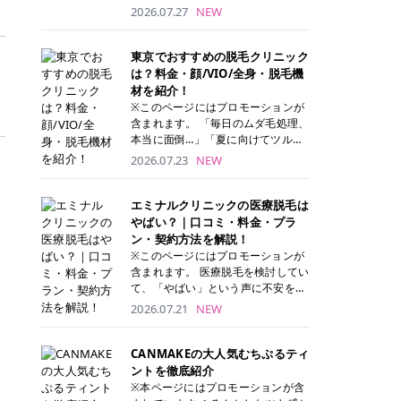
ナーパッド」は、化粧水や美容液を
2026.07.27
NEW
たっぷり含ませた丸型のコットンパ
ッド状のスキンケアアイテムです。
トナーパッドは洗顔後に肌をやさし
東京でおすすめの脱毛クリニック
く拭き取ることで、古い角質や余分
は？料金・顔/VIO/全身・脱毛機
な皮脂汚れをオフしながら、うるお
材を紹介！
いを与えられるのが特徴✨ さらに、
※このページにはプロモーションが
気になる部分には数分のせて部分用
含まれます。 「毎日のムダ毛処理、
パックとしても使用できるため、1
本当に面倒…」「夏に向けてツルツ
枚で「拭き取り」と「保湿ケア」の
ル肌になりたい！」 そう思って東京
2026.07.23
NEW
両方を叶えられます。 韓国コスメブ
で医療脱毛を探し始めても、クリニ
ランドを中心に人気を集めていまし
ックがたくさんありすぎてどこを選
たが、現在では日本でも定番のスキ
べばいいの？と迷ってしまいますよ
エミナルクリニックの医療脱毛は
ンケアアイテムとして幅広い世代に
ね。 この記事では、医療脱毛の基本
やばい？｜口コミ・料金・プラ
愛用されています。 トナーパッドの
から、東京で特に通いやすいフレイ
ン・契約方法を解説！
特徴 トナーパッドと拭き取り化粧水
アクリニック・レジーナクリニッ
※このページにはプロモーションが
の違い 「トナーパッド」と「拭き取
ク・エミナルクリニック・リゼクリ
含まれます。 医療脱毛を検討してい
り化粧水」はどちらも洗顔後に使用
ニックの4院について、分かりやす
て、「やばい」という声に不安を抱
するスキンケアアイテムですが、使
く解説します。 自分にぴったりのク
える方も多いのではないでしょう
2026.07.21
NEW
い方や特徴に違いがあります。 トナ
リニックを見つけて、面倒な自己処
か。 この記事では、エミナルクリニ
ーパッドは、化粧水があらかじめパ
理から卒業しちゃいましょう♪ クリ
ックの全身脱毛プランの詳しい料金
ッドに含まれているため、コットン
ニック 全身＋VIO 全身＋VIO＋顔 特
体系をはじめ、学生や友人同士でお
CANMAKEの大人気むちぷるティ
を用意する手間がなく、忙しい朝で
徴 脱毛器 詳細 フレイアクリニック
得になる割引キャンペーン、無料カ
ントを徹底紹介
もサッと使えるのが魅力です。 ま
52,800円(税込)/5回 94,600円(税
ウンセリングから施術までの具体的
※本ページにはプロモーションが含
た、保湿成分を豊富に配合した商品
込)/5回 肌への負担に配慮しなが
なステップを分かりやすく解説しま