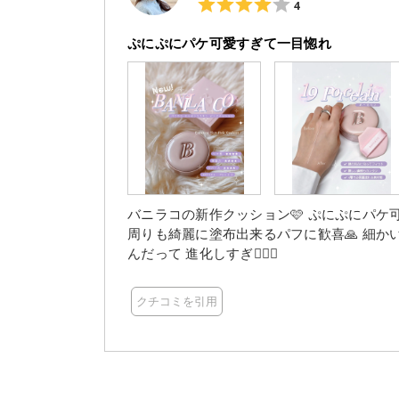
4
ぷにぷにパケ可愛すぎて一目惚れ
バニラコの新作クッション🩷 ぷにぷにパケ可愛すぎて一目惚れ😍 ツヤ感×カバー力のバランスも◎ 小鼻
周りも綺麗に塗布出来るパフに歓喜🙏 細かい粒子が水分調整して時間が経っても綺麗に馴染んでくれる
んだって 進化しすぎ😮‍💨💓
クチコミを引用