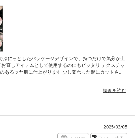
しアイテムとして使用するのにもピッタリ テクスチャ
上がります 少し変わった形にカットされ
く、細かな部分までしっかり塗れるのが便利でした 私の
ヌードの色味は少し黄みが強く感じました 自然に馴染むとい
続きを読む
印象で、カバー力はあるものの、私の明るいピンク系の肌には
ヤ感は素晴らしく、
なので、イエベ偽装メイクをする時のフェイスライン用として
で販売開始されるそうで、手軽に購入できるチャンスが増える
2025/03/05
の色を購入したいなと思いました
いいね(
1
)
フォローする