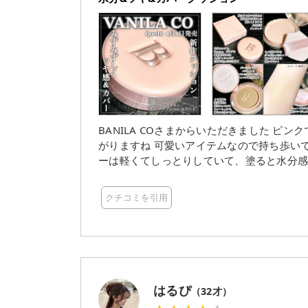
BANILA COさまからいただきました ピンクでぷにっとしたパッケージデザインで、持つだけで気分が上
がりますね 可愛いアイテムなので持ち歩いてお直
ーは軽くてしっとりしていて、塗ると水分感のあるツヤ肌に仕
たパフは小鼻の横や目の周りなどにも使いやす
肌はかなり明るめのピンク寄りなので、21
クチコミを引用
うより、肌トーンとちょっとずれてしまう
もう少し色白寄りのシェードが合うかなと思いました それでも、軽い付け心地とツ
乾燥せずに夕方まで崩れにくいのは好印象
使用しました SPF50+・PA+++で紫外線対策もできるので、色さえ合えば毎日使いに良さそうです この
新作クッション、実は4月1日からQoo10
のが嬉しいですね バニラコのクッションはクオリティが高いですが、21ヌードは私の肌トーンに合わな
はるぴ
（
32
才）
かったので、次はもっと明るいピンク寄り