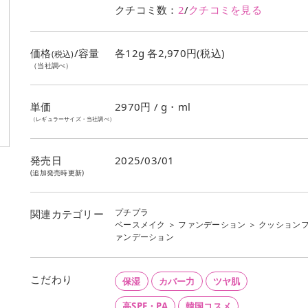
クチコミ数：
2
/
クチコミを見る
価格
/容量
各12g 各2,970円(税込)
(税込)
（当社調べ）
単価
2970
円 / g・ml
（レギュラーサイズ・当社調べ）
発売日
2025/03/01
(追加発売時更新)
プチプラ
関連カテゴリー
ベースメイク
＞
ファンデーション
＞
クッション
ァンデーション
こだわり
保湿
カバー力
ツヤ肌
高SPF・PA
韓国コスメ