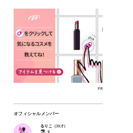
込)/5回 144,800円(税込)/5回 毛質に
Qoo10でのご購入はこちら CANMA
に触れた瞬間、ぷるんとしたジェリ
どに数分のせることで、集中保湿ケ
にぴったり。 Qoo10も、オリヤン
いでしょうか。 ズバリ、効果を実感
合わせて脱毛機を選択可能！有効期
KE むちぷるティント全色一覧 モモ
ーグロスが広がり、ふっくらボリュ
アとしても活用できます。 トナーパ
も、＠cosmeも、いつものコスメ購
するまでの期間や必要な施術回数が
限も5年と長くマイペースに通いや
｜血色感じるヌーディーピンク 桃の
ーム感のある仕上がりに✨ まるでリ
ッドの選び方 トナーパッドは、配合
入を“ちょっとお得”に変えられるの
大きな違いとして挙げられます！ 医
すい ラシャ メディオスターNeXT P
ような血色感を演出するヌーディー
フティングしたような、新しいリッ
成分やパッドの素材によって特徴が
が、トラミーリワードです✨ 今回
療脱毛は、医療機関（クリニックや
RO ジェントルYAGプロ 公式サイト
ピンク。 黄みと青みのバランスが良
プティンググロス💄 実際に使用した
異なります。 自分の肌悩みや理想の
は、トラミーリワードの特徴や活用
皮膚科など）だけで扱える高出力の
> ※医療脱毛は自由診療です。治療
く、自然になじむコーラル系カラー
方のクチコミ > 5 > プルプル > 唇に
仕上がりに合わせて選ぶことで、毎
方法、美容好きさんにおすすめな理
レーザーを使って、発毛組織にアプ
には赤み、痒み、火傷、毛嚢炎、一
です。 自然な血色感をプラスしてく
塗るPDRNグロス > > AMUSE ジェ
日のスキンケアに取り入れやすくな
由を詳しくご紹介します！ トラミー
ローチする施術といわれています。
時的な硬毛化などのリスクが伴いま
れるので、ナチュラルメイクとの相
ルフィットグロス > > ぷっくりツヤ
ります。 肌悩みに合わせて選ぶ パ
リワードとは？ 「トラミーリワー
そのため、少ない回数で永久脱毛
す。 目次▼ 1. エミナルクリニック
性抜群。 可愛らしく、多幸感のある
ツヤだけどベタっとした感じはなく
ッドの素材で選ぶ トナーパッドの使
ド」は、東証グロース上場企業であ
（※）を目指すことができます。
の魅力とは？選ばれる3つの特徴 ・
印象に仕上がります。 ワインベリー
て使いやすいですね。プランピング
い方 洗顔後すぐの清潔な肌に使用し
る株式会社アイズが運営する、安
（※永久脱毛とは一生毛が1本も生
最短6か月からの脱毛プランが選べ
｜気品をまとうローズレッド 深みの
効果で少しスーッとします。ここは
ます。 STEP1 エンボス面（凹凸
心・安全なポイントサイト機能で
えてこないという意味ではなく、ア
る！ ・全国60院以上＆21時まで営
ある青みレッド。 大人っぽく華やか
好き嫌いがあるかもしれませんが慣
面）で顔全体をやさしく拭き取りま
す。 トラミーリワードは、トラミー
メリカの基準に基づき「長期間にわ
業！ ・痛みに配慮した医療脱毛器の
な印象を与えるベリーカラーです。
れますね。 > > 分かりにくいけど、
す。 特に小鼻・あご・額など皮脂や
会員向けのポイントサービスです。
たって毛量が明らかに減少している
導入と肌トラブル対応 2. エミナル
ひと塗りで顔全体が華やかになり、
チップは片面がツルツル、片面がモ
古い角質が気になる部分は丁寧にな
対象ショップやサービスを利用する
状態が維持されること」を指しま
クリニックの口コミ・評判 3. エミ
リップを主役にしたメイクが完成。
ケモケになってます。 > > 桜グロス
じませましょう。 STEP2 パッドを
ことでポイントを獲得でき、貯まっ
す。） 一方のエステ脱毛は、出力が
ナルクリニックの全身脱毛料金プラ
クールで上品な雰囲気を演出できま
【日本限定色】：上品なピンクベー
裏返し、フラット面で顔全体をやさ
たポイントはAmazonギフト券やド
優しい機器を使うため痛みが少ない
ン ・全身脱毛の基本コースと料金
す。 フィグピューレ｜色っぽさと上
ジュ > > すももパールグロス【日本
PR
しく押さえながら化粧水をなじませ
ットマネーなどに交換できます。 普
のがメリットですが、毛根を破壊す
・追加費用がかからないシステム ・
品さを叶える赤みローズ 赤みとくす
限定色】：微細なラメがきらめく血
ます。 STEP3 その後は美容液・乳
段のネットショッピングを活用しな
ることはできないので一時的な減毛
支払い方法｜決済方法と医療ローン
みをほどよく含んだローズカラー。
色がよく見えるピンク。 > > どちら
液・クリームなど、普段どおりのス
がらポイントを貯められるため、ポ
にとどまります。結果的に、何度も
の活用も！ 4. エミナルクリニック
ニュートラルな発色で、肌色を選び
も上品で使いやすい色ですね。すも
キンケアを行います。 乾燥が気にな
イ活初心者でも始めやすいのが魅力
通う必要が出てくることが多くなり
の熱破壊式の脱毛機 5. エミナルク
にくい万能カラーです。 派手すぎず
もパールグロスの方がラメが入って
る部分には2〜5分程度のせて部分用
です✨ トラミーリワードの特徴 普
ます。 なお、医療脱毛は保険がきか
リニックのお得な割引・キャンペー
オフィシャルメンバー
落ち着いた印象に仕上がり、オン・
いるので華やかそうに見えるけど、
パックとして使用するのもおすすめ
段よく使っているコスメ通販サイト
ない自由診療なので、クリニックに
ン制度 ・学生プラン｜学生証の提示
オフ問わず使いやすいカラー。 きれ
付けてみると落ち着いた色ですね。
です。 おすすめトナーパッド7選 こ
を、トラミーリワード経由にするだ
よって料金設定が自由に決められて
で割引 ・ペア限定プラン｜家族や友
いめメイクにもカジュアルメイクに
> > スキンケア成分が配合されてい
るりこ
(
39
才)
こからは、保湿ケアや肌荒れケア、
けでポイントが貯まるのが大きな魅
います。だからこそ、しっかり比較
人と一緒にスタートできる ・他社か
もマッチします。 ラズベリーケーキ
て保湿もしっかりしてくれます。最
8
毛穴ケアなど目的別におすすめのト
力です✨ 例えば、、、 ・メガ割の
して選ぶことが大切なのです。 医療