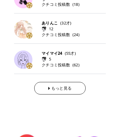
らの「のりかえ」や「お友だち紹
｜甘く可愛いモーヴピンク 鮮やかな
近、乾燥していた唇がプルンと見え
クチコミ投稿数
ナーパッドをご紹介します。 毎日使
タイミングで利用することが多いQ
(
18
)
脱毛の「熱破壊式」と「蓄熱式」と
介」も！ 6. 予約から脱毛施術まで
青みを感じるラズベリーピンク。 フ
てうれちい！ > > 引用元:コスメビ
いやすいトナーパッドから、スペシ
oo10 ・口コミを見ながら購入する
は？ 医療脱毛のレーザー機器には、
のステップ ・無料カウンセリングの
ェミニンな雰囲気を演出できる可愛
アイテム詳細を見るQoo10でのご購
ャルケアにぴったりなトナーパッド
＠cosme ・韓国コスメをチェック
大きく分けて「熱破壊式」と「蓄熱
予約方法 ・カウンセリング当日の持
らしいカラーです。 透明感を引き立
入はこちら 2026年上半期 総合2位
まで厳選しました。 1. MEDICUBE
する際によく見るOLIVE YOUNG GL
式」の2種類があり、それぞれ得意
ありんこ
(
32
才)
ち物 ・医師の問診とプラン提案 ・
てながら、甘さのある印象に。 韓国
柳屋（ヤナギヤ）「柳屋 あんず
PDRNピンクコラーゲンゲルトナー
OBAL など、すでに使い慣れている
な毛質が違います。 * 熱破壊式 高
施術当日の流れと次回予約の取り方
12
メイクやピンクメイクとも相性抜群
油」 👑「柳屋 あんず油」の特徴 1
パッド 「うるおいとハリ感をサポー
サイトが対象になっている場合も多
出力のレーザーをバチッ！と当て
7. 店舗一覧と美容医療メニュー ・
クチコミ投稿数
(
24
)
です。 フルーツオレ｜ピュア感あふ
00％植物由来の「柳屋 あんず油」
トし、なめらかな肌へ導く高密着ゲ
く、お買い物の内容や流れを変える
て、毛根の発毛組織に向けてレーザ
全国60院以上！エミナルクリニック
れるミルキーコーラル 白みを含んだ
フワッと香りさらっとまとまり、ツ
ルパッド」 PDRNやコラーゲン成分
必要はありません。 「どうせ買う予
ーを照射します。ワキやVIOのよう
の店舗一覧 ・脱毛だけじゃない！美
ミルキーなコーラルカラー。 やさし
ヤのある美しい髪に導きます。 ヘア
を配合し、乾燥やハリ不足が気にな
定だったコスメ」をトラミーリワー
な、太くて濃い毛にも使用が可能で
容医療メニュー 8. まとめ ｜エミナ
くふんわり発色し、粘膜リップのよ
だけでなく、ボディケア・ネイルケ
マイマイ24
(
55
才)
る肌をしっとり整えるゲルタイプの
ドを経由するだけで、ポイントも一
す！その分、輪ゴムで弾かれたよう
ルクリニックの魅力とは？選ばれる
うな仕上がりになります。 柔らかく
アなど幅広く保湿ケア。 実際に使用
5
トナーパッド。密着力が高く、スキ
緒に受け取れる、そんな手軽さがあ
な強い痛みを感じやすい傾向があり
3つの特徴 ※1 開業2019年3月20日
可愛らしい印象になり、毎日使いた
した方のクチコミ > 5 > 1本あると
クチコミ投稿数
ンケアの土台ケアとして取り入れや
ります✨ またトラミーリワードに
(
62
)
ます。 * 蓄熱式 低出力のレーザー
～2026年6月30日時点(医療脱毛、
くなるナチュラルカラー。 スクール
便利なオイル😊 > 柳屋 あんず油 >
すいアイテムです。 アイテム詳細を
は、以下のような特徴があります！
を連続で当てて、毛の成長をコント
ハイフ、ダーマペン、美容点滴、医
メイクやオフィスメイクにもおすす
> ──────────── > > 100%植
見るQoo10での購入はこちら 2. BIO
・1ポイント＝1円でわかりやすい
ロールする部分（バルジ領域）にじ
療ダイエットなど) 「早く綺麗にな
めです。 40TH ストロベリーボンボ
物由来のオイル > > 白髪染めで傷ん
DANCE コラーゲンゲルトナーパッ
・選べるe-GIFT・Amazonギフト
わじわ熱を伝える方式です。急激な
りたいけど、痛いのはイヤだし、通
ン｜上品なピンクベージュ 黄みを抑
でいてパサついているので > オイル
ド 「うるおいを与えながら肌をやわ
券・ドットマネーなどに交換できる
熱さを感じにくく、痛みや肌への負
もっと見る
う時間もない…」医療脱毛にそんな
えたクリーミーなピンクベージュ。
は必需品です > > 少しとろみがある
らかく整える保湿ケアパッド」 ゲル
・トラミー会員なら無料で利用でき
担を抑えやすいのが嬉しいポイン
ハードルを感じていませんか？エミ
ほんのり青みを感じる絶妙なカラー
ものの、さらっと軽めのオイル > >
素材ならではの高密着設計で、肌に
る ・ポイ活初心者でも始めやすい
ト。顔や背中などの産毛や細い毛に
ナルクリニックは、そんな私たちの
で、自然な血色感を演出します。 肌
ベタつかなくて髪につけるとサラサ
うるおいを与えながらやさしく整え
編集部が厳選！トラミーリワードお
向いています。 最近は、この両方を
ワガママを叶えてくれるクリニック
になじみながらも、唇をふんわり明
ラでツヤが出ます✨ > > ドライヤー
る保湿特化型トナーパッド。乾燥し
すすめ3選 QOO10 Qoo10（キュー
使い分けられる優秀な脱毛機を導入
なんです！多くの女性から選ばれて
るく見せてくれるカラー。 オフィス
前とドライヤー後に使っていますが
やすい肌をふっくらとした印象に導
テン）は、話題の韓国コスメや最新
しているクリニックも増えているの
いる3つの魅力をご紹介します。 最
メイクやナチュラルメイクにもぴっ
> 髪がペタッとならなくて気に入っ
きます。 アイテム詳細を見るQoo1
のトレンドスキンケアがいち早く、
で、自分の毛質に合わせてお任せで
短6か月からの脱毛プランが選べ
たりです。 アイテム詳細を見るQoo
てます😊 > > ワンタッチキャップな
0での購入はこちら 3. SKIN1004 セ
驚きの価格で手に入る大人気の通販
きることが多いですよ。 ｜東京でお
る！ 「せっかく脱毛を始めたのに、
10でのご購入はこちら イエベ・ブ
ので開けやすく > 1滴ずつ出るので
ンテラ クイックカーミングパッド
サイトです！ 特に年4回開催される
すすめの医療脱毛クリニック4選 こ
次の予約が数ヶ月先…」なんてガッ
ルベ別おすすめカラー むちぷるティ
量を調節しやすく使いやすいです >
「ゆらぎやすい肌をすこやかに整え
ビッグセール「メガ割」では、20%