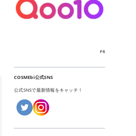
こからは、東京で人気のフレイアク
カリしたくありませんよね。エミナ
ント おすすめパーソナルカラー 02
> あんずのほのかに甘い香りがしま
るカーミングケアパッド」 ツボクサ
OFFクーポンなどを使って、SNSで
リニック・レジーナクリニック・エ
ルクリニックなら、最短1ヶ月ペー
モモ イエベ春・ブルベ夏 03 ワイン
すが > 強くないのでいつでも使える
エキス（保湿成分）配合で、肌荒れ
バズっている美容液やパック、限定
ミナルクリニック・リゼクリニック
スで通えるため、最短6ヶ月の全身
ベリー ブルベ冬 05 フィグピューレ
印象です > > 1本持っていると髪だ
や赤みが気になる肌をやさしく整え
の豪華キットをどこよりもお得にゲ
の4院について、おすすめのポイン
脱毛プランを選ぶことができます！
ブルベ夏・イエベ春 06 ラズベリー
けではなくボディやネイルケアにも
る低刺激設計のトナーパッドです。
ットできます✨ 豊富でリアルな口コ
トを詳しくご紹介します！ フレイア
（※予約状況や脱毛効果の個人差に
ケーキ ブルベ夏・ブルベ冬 07 フル
使えるのも◎ > > 引用元:コスメビ
アイテム詳細を見るQoo10での購入
ミや、ブランド公式ショップの出店
クリニック：選べるプランと女子に
よっては、6ヵ月で完了しない場合
ーツオレ イエベ春 40th ストロベリ
アイテム詳細を見るAmazonでのご
はこちら 4. SKINFOOD キャロット
も充実しているため、新作チェック
優しい手厚いサポート♡ ※満足度9
もあります）。 さらに、連続照射が
ーボンボン ブルベ夏 アイテム詳細
購入はこちら 2026年上半期 総合3
カロテン カーミングウォーターパッ
からリピート買いまで、美容マニア
6% 集計機関・アンケート内容：社
できる医療脱毛器を使っているた
を見るQoo10でのご購入はこちら
位 MAJOLICA MAJORCA（マジョリ
ド 「ゆらぎがちな肌をやさしく整え
の「欲しい」がすべて詰まったお買
内・施術済みフレイア顧客向けのア
め、全身の施術でも1回約60分で終
迷ったらこのカラーがおすすめ！ ナ
カ マジョルカ）「シャドーカスタマ
る植物由来カーミングケア」 βカロ
い物天国です。 Qoo10はこちら @C
ンケート 対象期間：2024/12/11～2
わります。 全国60院以上＆21時ま
PR
チュラルメイクなら「02 モモ」 自
イズ」 👑「シャドーカスタマイズ」
テンを含むにんじん由来成分で、乾
OSME アットコスメ（@cosme）
025/5/15 アンケート数:12606 フレ
で営業！ お仕事や学校の帰りにサク
然な血色感を演出できる万能カラ
の特徴 まばゆく発色フォルム整形シ
燥や外的刺激で不安定になりやすい
は、日本の美容マニアなら誰もが一
イアクリニックは、都内に新宿や渋
ッと寄りたい！という方にもエミナ
ー。 オフィスメイクなら「40th ス
ャドウ✨ 吸いこまれそうな奥行きの
肌をやさしく整えます。軽やかな使
度はお世話になる日本最大級の化粧
谷、銀座など7院があり、どこも駅
ルは強い味方。北海道から沖縄まで
トロベリーボンボン」 上品で落ち着
ある目もとをかなえる、フォルム整
用感も特長です。 アイテム詳細を見
品クチコミサイトです✨ 一番の魅力
から近くてアクセス抜群。平日は夜
全国に60院以上を展開しており、ど
いた印象に仕上がります。 毎日使い
形パウダーシャドウ。ひと塗りでま
るQoo10での購入はこちら 5. ANU
は、2,000万件を超える圧倒的なボ
COSMEbi公式SNS
21時まで開いているので、お仕事や
こも駅チカの好立地なんです。しか
やすい万能カラーなら「05 フィグ
ばゆく発色し、光の効果で目もとが
A 8ヒアルロン酸カテキンカーミン
リュームのリアルなクチコミ検索機
学校帰りにも通いやすいクリニック
も夜21時まで開いているので、忙し
ピューレ」 シーンを選ばず使える人
立体的に生まれ変わります。 実際に
グパッド 「うるおいを与えながら肌
能にあります。 自分の年齢や肌質
です。 ♡クイックプラン 時間をか
い毎日でも無理なく予定に組み込め
公式SNSで最新情報をキャッチ！
気カラーです。 韓国メイク・透明感
使用した方のクチコミ > 5 > 鮮やか
のキメを整えるバランスケアパッ
（乾燥肌・敏感肌など）、あるいは
けてしっかり脱毛。割引制度や保証
ます（※店舗によって診察時間は異
重視なら「06 ラズベリーケーキ」
発色✨ 吸い込まれそうな奥行きのあ
ド」 カテキン*1配合の極薄パッド
「毛穴」「美白」といった肌の悩み
サービスは充実！ 全身＋VIO 52,80
なります）。 そして嬉しいのが、施
青みピンクが透明感を引き立てま
る目もとを作れるアイシャドウ♡ >
で、肌にうるおいを与えながらキメ
に合わせてクチコミを絞り込めるた
0円(税込) 5回コース 所要時間が60
術室がカーテン仕切りではなくドア
す。 イエベ春なら「07 フルーツオ
パウダータイプなのに粉っぽさがな
を整え、すこやかな肌状態へ導くデ
め、自分に本当に合うコスメを失敗
分で完了 全身＋VIO＋顔 94,600円
付きの完全個室になっていること！
レ」 やわらかく可愛らしい印象に仕
くぴたっと密着♡発色が良くて煌め
イリーケアアイテムです。 *1 チャ
せずに見つけられる美容の羅針盤と
(税込) 5回コース 36箇所の脱毛が可
女性専用のプライベート空間なの
上がります。 よくある質問💡 色持
くパールが美しい✨ > 単色でも綺麗
カテキン（整肌成分） アイテム詳細
して絶大な信頼を得ています。 さら
能 ♡安心プラン １回、５回コー
で、周りの目を気にせずリラックス
ちはいい？ むちぷるティントはティ
にグラデーションを作れて簡単に立
を見るQoo10での購入はこちら 6.
に、年に数回発表される「ベストコ
ス、８回コースがあり、コース終了
して施術を受けられます。 痛みに配
ント処方のため、塗布後は色が定着
体感を出せます✨ > > カラーの名前
MEDIHEAL PDRNリフティングパッ
スメアワード（ベスコス）」は、日
後の追加照射の料金も設定していま
慮した医療脱毛器の導入と肌トラブ
しやすく、飲み物を飲んだあとでも
がまた可愛い💕 > PK321 ひとひら
ド 「ハリ感を意識したケアで肌をな
本の美容トレンドを大きく左右する