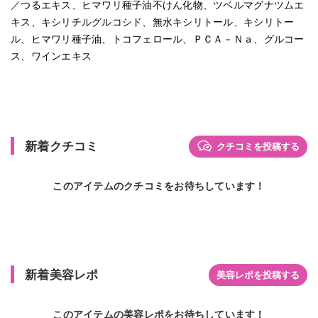
／つるエキス、ヒマワリ種子油不けん化物、ツベルマグナツムエ
キス、キシリチルグルコシド、無水キシリトール、キシリトー
ル、ヒマワリ種子油、トコフェロール、ＰＣＡ－Ｎａ、グルコー
ス、ワインエキス
新着クチコミ
クチコミを投稿する
このアイテムのクチコミをお待ちしています！
新着美容レポ
美容レポを投稿する
このアイテムの美容レポをお待ちしています！