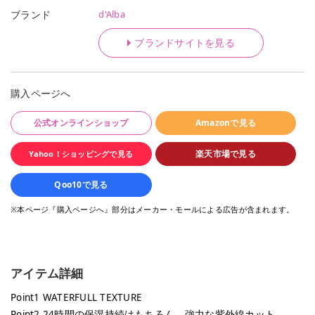
d'Alba
ブランド
ブランドサイトを見る
購入ページへ
公式オンラインショップ
Amazonで見る
楽天市場で見る
Yahoo！ショッピングで見る
Qoo10で見る
※本ページ『購入ページへ』部分はメーカー・モールによる広告が含まれます。
アイテム詳細
Point1 WATERFULL TEXTURE
Point2 24時間の保湿持続はもちろん、強力な紫外線カット