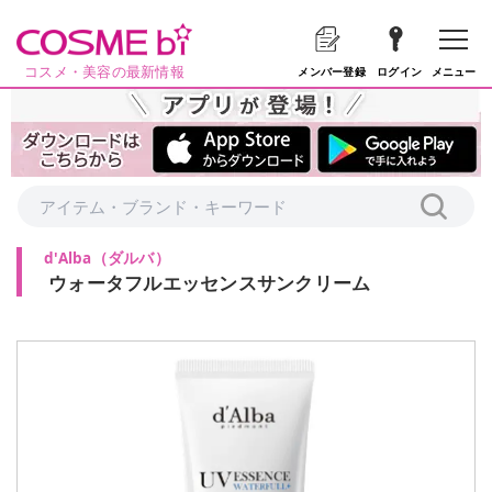
コスメ・美容の最新情報
メニュー
メンバー登録
ログイン
d'Alba
（
ダルバ
）
ウォータフルエッセンスサンクリーム