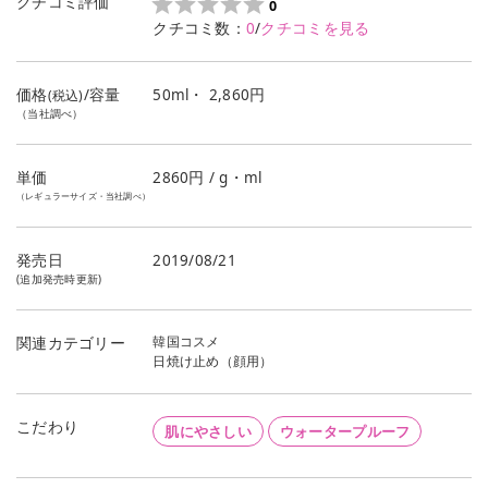
クチコミ評価
0
クチコミ数：
0
/
クチコミを見る
価格
/容量
50ml・ 2,860円
(税込)
（当社調べ）
単価
2860
円 / g・ml
（レギュラーサイズ・当社調べ）
発売日
2019/08/21
(追加発売時更新)
韓国コスメ
関連カテゴリー
日焼け止め（顔用）
こだわり
肌にやさしい
ウォータープルーフ