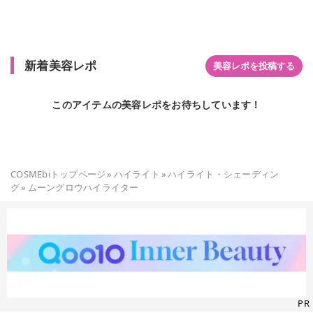
つやで立体感を出すことができるそうです。 美容保湿成分も配
合されているそうです。 目の下の三角ゾーンに入れると、透明
感も血色感もUPするそうです。 [01]ムーングロウホワイトは、
ホワイトパールのハイライトで、透明感のある肌に魅せる効果
新着美容レポ
が期待できそうです。 お肌にのせると、ホワイトベージュの輝
美容レポを投稿する
きになるので、自然とお肌になじみます。 [02]ムーングロウピ
ンクは、ホワイトに近い、うっすらピンクパールのハイライト
このアイテムの美容レポをお待ちしています！
で、血色感もアップできそうです。 動きをつけたときに、ピン
クパールなのがわかります。 新色の[03]ムーングロウライラッ
クは、薄紫色のハイライトで、動かすと、薄紫色の中にピンク
色があるのがわかります。 透明感と可愛さ、両方が出せるお色
で、ハイライトとしてだけでなく、チークとしても使いやすい
COSMEbiトップページ
»
ハイライト
»
ハイライト・シェーディン
です。 見た目も可愛くて、キラキラが可愛いですが、指に取っ
グ
»
ムーングロウハイライター
てお肌にのせても、発色がすごくきれいです。 上品なキラキラ
な繊細パールは、見える角度で輝きが変化します。 少量の使用
でも、上品に輝くので、自分の好みの仕上がりになるまで重ね
て調整できます。 目の下や目頭のキワ、鼻筋など、色々な場所
のハイライトとしてだけでなく、チークやアイシャドウとして
も使えるので、 自分流にメイクを楽しむこともできます。 私
は、シーンや気分に合わせて変えています。 粉落ちが少ないの
で、扱いやすいところも気に入っています。 ギラギラ感がな
い、上品で自然に肌になじむ発色なので、メイクデビューした
PR