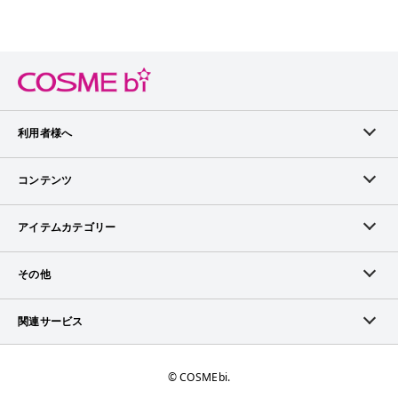
人にも使いやすいと思います。 キャンメイクはプチプラなの
で、３色全部を揃えて、毎日のメイクを楽しむこともできるの
で、おすすめです。
利用者様へ
メンバーログイン
コンテンツ
無料メンバー登録
ランキング
アイテムカテゴリー
メンバー会員について
アイテム・クチコミ
スキンケア
その他
アイテム掲載リクエスト
ブランドから探す
ベースメイク
お問い合わせ（ブランド様）
関連サービス
COSMEbiについて
ピックアップ特集
ポイントメイク
広告について
ママプレス
お問い合わせ
©︎ COSMEbi.
ブランド新着情報
ネイル・ネイルケア
ランキング・評価について