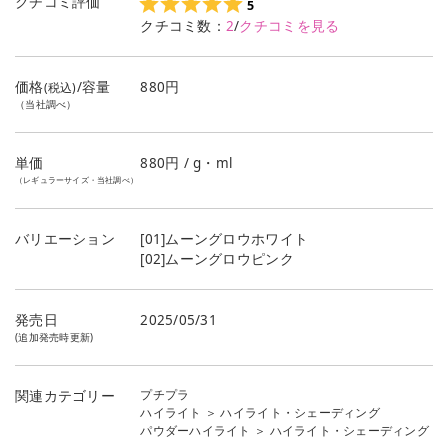
クチコミ評価
5
クチコミ数：
2
/
クチコミを見る
価格
/容量
880円
(税込)
（当社調べ）
単価
880
円 / g・ml
（レギュラーサイズ・当社調べ）
バリエーション
[01]ムーングロウホワイト
[02]ムーングロウピンク
発売日
2025/05/31
(追加発売時更新)
プチプラ
関連カテゴリー
ハイライト
＞
ハイライト・シェーディング
パウダーハイライト
＞
ハイライト・シェーディング