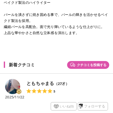
ベイクド製法のハイライター
パールを潰さずに焼き固める事で、パールの輝きを活かせるベイ
クド製法を採用。
繊細パールを高配合。面で光り輝いているような仕上がりに。
上品な華やかさと自然な立体感を演出します。
新着クチコミ
クチコミを投稿する
ともちゃまる
（
27
才）
5
2025/11/22
いいね(
0
)
フォローする