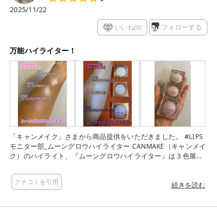
る ホワイトベージュのハイライトで どんなメイクにも合うし
2025/11/22
調節次第ではいろんな場面で使えちゃうよ‪‪👍🏻 02 ムーングロウ
ピンク さっきのホワイトベージュのハイライトに ちょっとだけ
いいね(
0
)
フォローする
ピンク味を足したハイライトで ピンク系のチークとか使ったあ
との ツヤ出しにぴったり🎀‎ 03 ムーングロウライラック 上の２
万能ハイライター！
色に比べがつんとした発色のある ハイライトで ハイライトはも
ちろんチークとして◎ ナチュラルに仕上げたいときはブラシ 華
やかに仕上げたいときは指でやるのがいいみたい‎⌣̈👍🏻 ̖́-‬ ＜メリ
ット＞ ❥粉質が柔らかめだから密着力がいい ❥ツヤが自然な感
じがして綺麗 ＜デメリット＞ ❥がつんと発光してるよっていう
ハイライトとあんま発光してなさそうに見えるハイライト差が
ある 最後までご覧頂きありがとうございました🧸‪ もしよかった
ら💗よろしくお願いしますm(_ _)m また次回の投稿でお会いし
ましょ~~~🫧🤍 #LIPSモニター部_ムーングロウハイライター #
「キャンメイク」さまから商品提供をいただきました。 #LIPS
キャンメイク #ムーングロウハイライター #新色レビュー #プ
モニター部_ムーングロウハイライター CANMAKE（キャンメイ
チプラコスメ
ク）のハイライト、『ムーングロウハイライター』は３色展開
です。 今回、全てのお色を使用させていただきました。 『ムー
ングロウハイライター』は、ベイクド製法が特徴のハイライタ
クチコミを引用
ーだそうです。 粉をまとめて高温のオーブンで焼き固める製法
続きを読む
のことで、 パールをつぶさずに焼き固めるため、パール本来の
輝きを活かすことができるそうです。 満月のような、まあるい
フォルムも可愛いです。 繊細パール配合で、月光のような上品