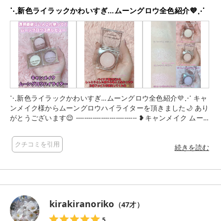
⋱新色ライラックかわいすぎ…ムーングロウ全色紹介💜⋰
⋱新色ライラックかわいすぎ…ムーングロウ全色紹介💜⋰ キャ
ンメイク様からムーングロウハイライターを頂きました🌙 あり
がとうございます😌 ----------------------------- ❥キャンメイク ムーン
グロウハイライター 01 ムーングロウホワイト 02 ムーングロウ
ピンク 03 ムーングロウライラック 各：８８０円(税込) ------------
クチコミを引用
----------------- ムーングロウハイライターに 既存色の01 ムーング
続きを読む
ロウホワイト､02 ムーングロウピンクに加え新色の03 ムーング
ロウライラックが登場🎉´- ムーングロウハイライターは ベイク
ド製法だからよくあるパウダーハイライターと比べ少し柔らか
いしっとりとした触り心地と上品なつやと立体フェイス演出し
てくれるハイライター‪🫶🏻‎ カラー展開は 01 ムーングロウホワ
kirakiranoriko
（
47
才）
イト 02 ムーングロウピンク 03 ムーングロウライラックの計３
色！ 01 ムーングロウホワイトは 透明感のある肌に魅せてくれ
5