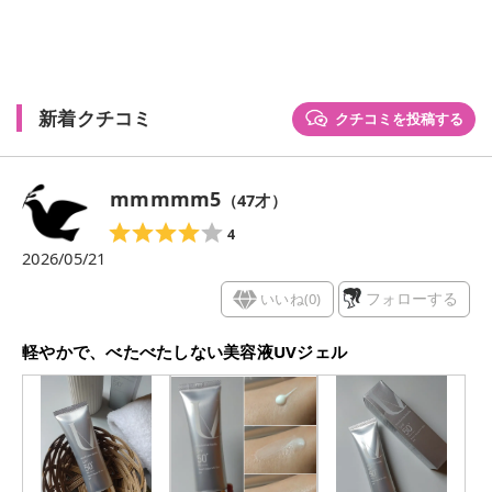
新着クチコミ
クチコミを投稿する
mmmmm5
（
47
才）
4
2026/05/21
いいね(
0
)
フォローする
軽やかで、べたべたしない美容液UVジェル