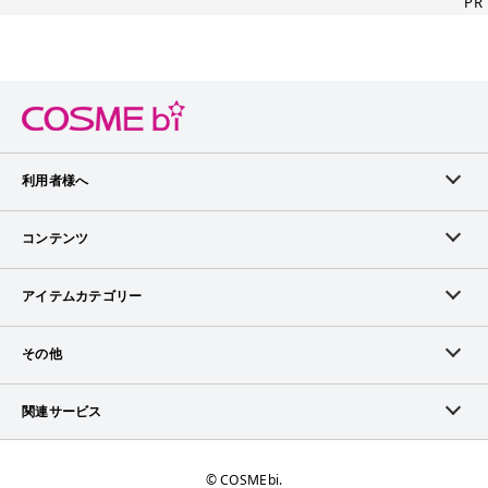
PR
利用者様へ
メンバーログイン
コンテンツ
無料メンバー登録
ランキング
アイテムカテゴリー
メンバー会員について
アイテム・クチコミ
スキンケア
その他
アイテム掲載リクエスト
ブランドから探す
ベースメイク
お問い合わせ（ブランド様）
関連サービス
COSMEbiについて
ピックアップ特集
ポイントメイク
広告について
ママプレス
お問い合わせ
©︎ COSMEbi.
ブランド新着情報