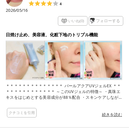
4
2026/05/16
いいね(
0
)
フォローする
日焼け止め、美容液、化粧下地のトリプル機能
＊＊＊＊＊＊＊＊＊＊＊＊＊＊ パールアクアUVジェルEX ＊＊
＊＊＊＊＊＊＊＊＊＊＊＊ ～このUVジェルの特徴～ ・真珠エ
キスをはじめとする美容成分が88％配合 ・スキンケアしながら
UVカットできる美容液UVジェル ・界面活性剤フリーの独自処
方で白浮きせずみずみずしくベタつかない ・ファンデーション
クチコミを引用
との密着性がアップし、しっとりするようなつけ心地 ・日焼け
続きを読む
止め、美容液、化粧下地のトリプル機能で日差しから肌をブロ
ックします 「ジェル」というので透明を想像していたら白だっ