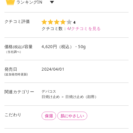
ランキングIN
日焼け止め
ランキング
2
位
日焼け止め（顔用）
ランキング
2
位
クチコミ評価
4
クチコミ数：
4
/
クチコミを見る
価格
/容量
4,620円（税込）・50g
(税込)
（当社調べ）
発売日
2024/04/01
(追加発売時更新)
デパコス
関連カテゴリー
日焼け止め
＞
日焼け止め（顔用）
こだわり
保湿
肌にやさしい