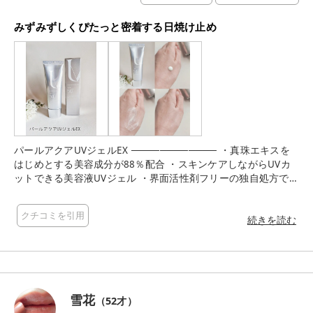
みずみずしくぴたっと密着する日焼け止め
パールアクアUVジェルEX ──────────── ・真珠エキスを
はじめとする美容成分が88％配合 ・スキンケアしながらUVカ
ットできる美容液UVジェル ・界面活性剤フリーの独自処方で白
浮きせずみずみずしくベタつかない ・ファンデーションとの密
着性がアップし、しっとりするようなつけ心地 ・日焼け止め、
クチコミを引用
美容液、化粧下地のトリプル機能で日差しから肌をブロックし
続きを読む
ます ジェルタイプでみずみずしくなめらかに伸びます 日焼け止
めは毎日使うので軽いつけ心地は 嬉しい👍 うすくぴたっと密着
感があります するすると伸ばしやすく、伸ばしているとほぼ透
明になるので鏡を見ながらさっと塗れるのが朝忙しい時でも 使
いやすいです😊 【PR】 #真珠肌 #uv #パールアクアUVジェルE
雪花
（
52
才）
X