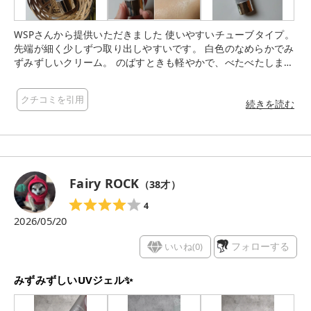
WSPさんから提供いただきました 使いやすいチューブタイプ。
先端が細く少しずつ取り出しやすいです。 白色のなめらかでみ
ずみずしいクリーム。 のばすときも軽やかで、べたべたしませ
ん。 ほぼ無色透明になるので白浮きもしにくく、 重ねても塗り
ました感が少ないのがいいな。 化粧下地としても使いやすく
クチコミを引用
て、 手持ちのファンデと合わせやすかったです。 1本あると便
続きを読む
利なアイテムです！
Fairy ROCK
（
38
才）
4
2026/05/20
いいね(
0
)
フォローする
みずみずしいUVジェル✨