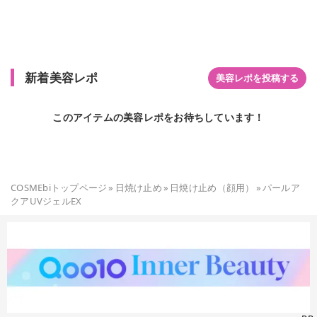
た！ 細目チューブなのでドバっと出なくて良き！ 地味にこれ大
事。 伸びがとても良く、みずみずしい使用感。 肌なじみが良く
てべたつきがないのがマル◎ それでいてしっとり感も♪ 『日焼
け止め、美容液、化粧下地のトリプル機能』なのも嬉しい♪ ス
キンケア→コレ→ファンデの順で使ってます。 まだ５月だと油
新着美容レポ
断してると、日差しが強いときが急にやってくるので 気になる
美容レポを投稿する
箇所にはしっかり重ね塗りしています。 【PR】 #真珠肌 #uv #
パールアクアUVジェルEX #madamahada #真珠エキス #日焼
このアイテムの美容レポをお待ちしています！
け止め #化粧下地 #美容液 #日中用美容液 #ウォータープルー
フ #日焼け対策 #紫外線対策 #uv対策 #ジェル #uvジェル #美
容液uvジェル #スキンケア #敏感肌 #アウトドア #レジャー #
普段使い
COSMEbiトップページ
»
日焼け止め
»
日焼け止め（顔用）
»
パールア
クアUVジェルEX