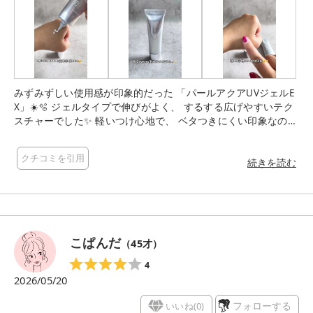
みずみずしい使用感が印象的だった 「パールアクアUVジェルE
X」☀️🫧 ジェルタイプで伸びがよく、 するする広げやすいテク
スチャーでした✨ 軽いつけ心地で、 ベタつきにくい印象なのも
使いやすかったです☺️ 白浮きしにくいように感じて、 メイク前
にも取り入れやすかったです💄🩵 毎日のUVケアに使いやすいア
クチコミを引用
イテムだと思いました♪
続きを読む
こぱんだ
（
45
才）
4
2026/05/20
いいね(
0
)
フォローする