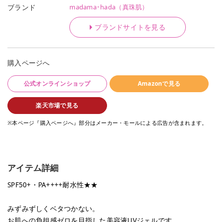
madama･hada（真珠肌）
ブランド
ブランドサイトを見る
購入ページへ
公式オンラインショップ
Amazonで見る
楽天市場で見る
※本ページ『購入ページへ』部分はメーカー・モールによる広告が含まれます。
アイテム詳細
SPF50+・PA++++耐水性★★
みずみずしくベタつかない。
お肌への負担感ゼロを目指した美容液UVジェルです。