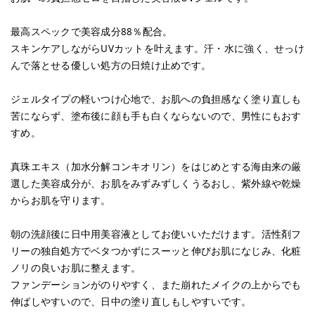
最高スペックで美容成分88％配合。
スキンケアしながらUVカットを叶えます。汗・水に強く、せっけ
んで落とせる優しい処方の日焼け止めです。
ジェルタイプの軽いつけ心地で、お肌への負担感なく塗り直しも
苦にならず、塗布後に顔も手も白くならないので、男性にもおす
すめ。
真珠エキス（加水分解コンキオリン）をはじめとする海由来の厳
選した美容成分が、お肌をみずみずしくうるおし、紫外線や乾燥
からお肌を守ります。
朝の洗顔後に日中用美容液としてお使いいただけます。活性剤フ
リーの独自処方でベタつかずにスーッと伸びお肌になじみ、化粧
ノリの良いお肌に整えます。
ファンデーションがのりやすく、また崩れたメイクの上からでも
伸ばしやすいので、日中の塗り直しもしやすいです。