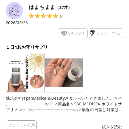
はまちまま
（
37
才）
5
2026/05/26
いいね(
1
)
フォローする
１日1粒お守りサプリ
株式会社JapanMedical＆Beautyさまからいただきました。 ‪‬‪‬୨୧‬𓏸
𓈒‬‬┈┈┈┈┈┈┈┈┈┈┈┈┈┈┈┈𓏸𓈒୨୧ ＜商品名＞SBC MEDISPA ホワイトサ
プリメント ‪‬୨୧‬𓏸𓈒‬‬┈┈┈┈┈┈┈┈┈┈┈┈┈┈┈┈𓏸𓈒୨୧ 最近の日差し対策は外
側だけでなく内側からケアする サプリも多くなってきました
ね！ わたしも実は併用中！ 毎朝1粒飲むだけ！ 粒は小さくて飲
クチコミを引用
みやすく毎日無理することなく続けやすいです。 クリームだけ
続きを読む