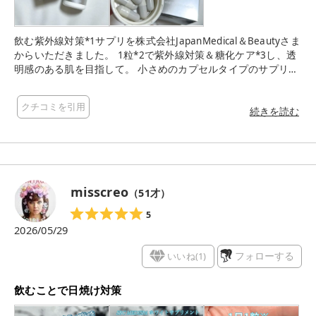
飲む紫外線対策*1サプリを株式会社JapanMedical＆Beautyさま
からいただきました。 1粒*2で紫外線対策＆糖化ケア*3し、透
明感のある肌を目指して。 小さめのカプセルタイプのサプリメ
ントなのでつるんとしていて喉に引っかからず、 においや後味
など気にならなく飲みやすいです。 1日1粒*2でいいので飲み忘
クチコミを引用
れも少なくなるのもいいです。 これから紫外線がどんどん強く
続きを読む
なっていくので体の内側からもしっかりケアしていきたいで
す。 *1 紫外線によって失われる栄養を補給すること *2 目安
量 *3 糖化によって失われる栄養を補給すること
misscreo
（
51
才）
5
2026/05/29
いいね(
1
)
フォローする
飲むことで日焼け対策