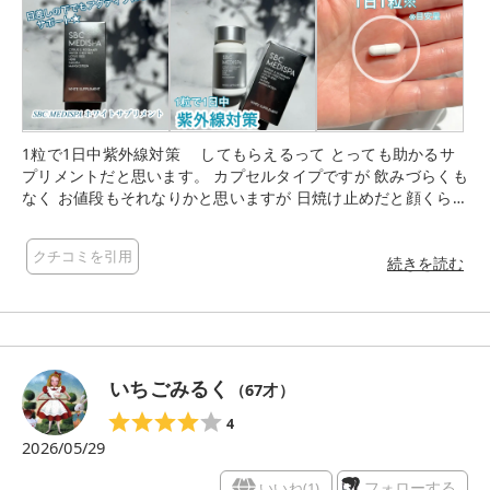
1粒で1日中紫外線対策 してもらえるって とっても助かるサ
プリメントだと思います。 カプセルタイプですが 飲みづらくも
なく お値段もそれなりかと思いますが 日焼け止めだと顔くらい
しか塗らない私には 毎朝1粒飲むだけで 全身の日焼け対策とし
てアプローチしてもらえるのは大いに助かります。
クチコミを引用
続きを読む
いちごみるく
（
67
才）
4
2026/05/29
いいね(
1
)
フォローする