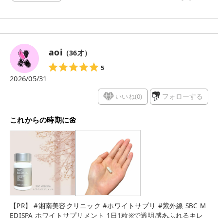
では不安だなっていう時期にプラスワンしています☝´- 【PR】
#湘南美容クリニック #ホワイトサプリ #紫外線
aoi
（
36
才）
5
2026/05/31
いいね(
0
)
フォローする
これからの時期に🌼
【PR】 #湘南美容クリニック #ホワイトサプリ #紫外線 SBC M
EDISPA ホワイトサプリメント 1日1粒※で透明感あふれるキレ