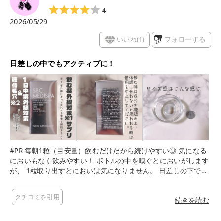
4
2026/05/29
いいね(
1
)
フォローする
日差しの中でもアクティブに！
#PR 毎朝1粒（目安量）飲むだけだから続けやすい◎ 気になる
においもなく飲みやすい！ ボトルの中を嗅ぐとにおいがします
が、 1粒取り出すとにおいは気になりません。 日差しの下でも
アクティブに過ごせる！ 日差しが気になる季節も内側からケア
♪ これからも飲み続けて、 紫外線によって失われる栄養を補給
クチコミを引用
したい！
続きを読む