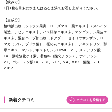
【飲み方】
1日1粒を目安に水またはぬるま湯でお召し上がりください。
【全成分】
植物抽出物（シトラス果実・ローズマリー葉エキス末（スペイン
製造）、ヒシエキス末、ハス胚芽エキス末、マンゴスチン果皮エ
キス末、混合ハーブ抽出物（ドクダミ、セイヨウサンザシ、ロー
マカミツレ、ブドウ葉）、桜の花エキス末）、デキストリン、酵
母エキス、マルトデキストリン／HPMC、V.C、ステアリン酸
Ca、微粒酸化ケイ素、着色料（酸化チタン）、ナイアシン、
V.E、パントテン酸Ca、V.B1、V.B6、V.A、V.B2、葉酸、V.D、
V.B12
新着クチコミ
クチコミを投稿する