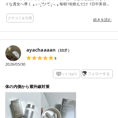
イな貴女へ導く ⁎⌌‧·‧̩̥˟*̥✧*̥˟‧̩̥·‧⌍⁎ 毎朝1粒飲むだけ 1日中美容ケ
ア✨ 美容をやさしくサポートしてくれます🫶🏻 外出が多くアウ
トドア好きな方や 透明感が欲しい方にオススメです✦ .𖥔 ݁ 粒も
クチコミを引用
続きを読む
大きくなくクセもないので飲みやすかったです💊🙋🏻‍♀️ ※ 目安量
ayachaaaan
（
33
才）
5
2026/05/30
いいね(
1
)
フォローする
体の内側から紫外線対策