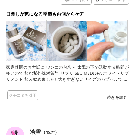
日差しが気になる季節も内側からケア
家庭菜園のお世話に ワンコの散歩～ 太陽の下で活動する時間が
多いので 飲む紫外線対策*1 サプリ SBC MEDISPA ホワイトサプ
リメント 飲み始めました♪ 大きすぎないサイズのカプセルで 匂
いも味もないので飲みやすいです。 1日1粒*2飲むだけなので
これなら手軽に毎日の習慣に取り入れやすいです。 日差しが気
クチコミを引用
になる季節も内側からケアできて 美容をやさしくサポートして
続きを読む
くれそうで嬉しい♪ *1 紫外線によって失われる栄養を補給する
こと *2 目安量
淡雪
（
45
才）