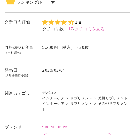
ランキングIN
インナーケア
ランキング
1
位
サプリメント
ランキング
1
位
クチコミ評価
4.8
クチコミ数：
17
/
クチコミを見る
価格
/容量
5,200円（税込）・30粒
(税込)
（当社調べ）
発売日
2020/02/01
(追加発売時更新)
デパコス
関連カテゴリー
インナーケア
＞
サプリメント
＞
美肌サプリメント
インナーケア
＞
サプリメント
＞
その他サプリメン
ト
SBC MEDISPA
ブランド