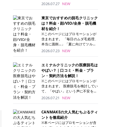
ナーパッド」は、化粧水や美容液を
2026.07.27
NEW
たっぷり含ませた丸型のコットンパ
ッド状のスキンケアアイテムです。
トナーパッドは洗顔後に肌をやさし
東京でおすすめの脱毛クリニック
く拭き取ることで、古い角質や余分
は？料金・顔/VIO/全身・脱毛機
な皮脂汚れをオフしながら、うるお
材を紹介！
いを与えられるのが特徴✨ さらに、
※このページにはプロモーションが
気になる部分には数分のせて部分用
含まれます。 「毎日のムダ毛処理、
パックとしても使用できるため、1
本当に面倒…」「夏に向けてツルツ
枚で「拭き取り」と「保湿ケア」の
ル肌になりたい！」 そう思って東京
2026.07.23
NEW
両方を叶えられます。 韓国コスメブ
で医療脱毛を探し始めても、クリニ
ランドを中心に人気を集めていまし
ックがたくさんありすぎてどこを選
たが、現在では日本でも定番のスキ
べばいいの？と迷ってしまいますよ
エミナルクリニックの医療脱毛は
ンケアアイテムとして幅広い世代に
ね。 この記事では、医療脱毛の基本
やばい？｜口コミ・料金・プラ
愛用されています。 トナーパッドの
から、東京で特に通いやすいフレイ
ン・契約方法を解説！
特徴 トナーパッドと拭き取り化粧水
アクリニック・レジーナクリニッ
※このページにはプロモーションが
の違い 「トナーパッド」と「拭き取
ク・エミナルクリニック・リゼクリ
含まれます。 医療脱毛を検討してい
り化粧水」はどちらも洗顔後に使用
ニックの4院について、分かりやす
て、「やばい」という声に不安を抱
するスキンケアアイテムですが、使
く解説します。 自分にぴったりのク
える方も多いのではないでしょう
2026.07.21
NEW
い方や特徴に違いがあります。 トナ
リニックを見つけて、面倒な自己処
か。 この記事では、エミナルクリニ
ーパッドは、化粧水があらかじめパ
理から卒業しちゃいましょう♪ クリ
ックの全身脱毛プランの詳しい料金
ッドに含まれているため、コットン
ニック 全身＋VIO 全身＋VIO＋顔 特
体系をはじめ、学生や友人同士でお
CANMAKEの大人気むちぷるティ
を用意する手間がなく、忙しい朝で
徴 脱毛器 詳細 フレイアクリニック
得になる割引キャンペーン、無料カ
ントを徹底紹介
もサッと使えるのが魅力です。 ま
52,800円(税込)/5回 94,600円(税
ウンセリングから施術までの具体的
※本ページにはプロモーションが含
た、保湿成分を豊富に配合した商品
込)/5回 肌への負担に配慮しなが
なステップを分かりやすく解説しま