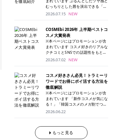
まれています ぷるんとしたツヤ感と
が多く、拭き取り後にそのまま部分
ら、コストパフォーマンスも重視し
す。 これから手軽に全身医療脱毛を
むっちりとした唇を演出できる「C
用パックとして使えるトナーパッド
たい方に！ メディオスターモノリス
始めたいと考えている方は、ぜひ最
ANMAKE（キャンメイク）むちぷる
2026.07.15
NEW
も増えています。 一方、拭き取り化
メディオスターNeXT PRO 公式サイ
後までチェックして、ご自身にぴっ
ティント」。 ティントならではの色
粧水は液体タイプのため、コットン
ト> レジーナクリニック 52,800円
たりのクリニック選びの参考にして
持ちに加え、プランパー効果※と保
に含ませて使用します。 使用量を調
(税込)/5回 99,000円(税込)/5回 ジェ
ください！ クリニック 全身＋VIO
湿ケアも叶えられることから、SNS
COSMEbi 2026年 上半期ベストコ
整しやすく、お気に入りの化粧水を
ントルシリーズを選べるため、脱毛
全身＋VIO＋顔 特徴 脱毛器 詳細 フ
でも話題の人気リップです。 「自分
スメ大賞発表
使いたい方やコストを抑えて続けた
機にこだわりたい方におすすめ！ ジ
レイアクリニック 52,800円(税込)/5
にはどのカラーが似合う？」「イエ
※本ページにはプロモーションが含
い方にもおすすめです。 トナーパッ
ェントルマックスプロ ジェントルマ
回 94,600円(税込)/5回 肌への負担
ベ・ブルベ別のおすすめは？」と気
まれています コスメ好きのリアルな
ドのメリット トナーパッドは、角質
ックスプロプラス ジェントルレーズ
に配慮しながら、コストパフォーマ
になっている方も多いのではないで
クチコミとSNSでの話題性をもとに
ケア・保湿ケア・部分用パックまで
プロ ソプラノチタニウム 公式サイ
ンスも重視したい方に！ メディオス
しょうか。 今回は6色のスウォッチ
選出された、COSMEbi 2026年上半
1枚で行える便利なスキンケアアイ
2026.07.02
NEW
ト> エミナルクリニック 49,500円
ターモノリス メディオスターNeXT
とともにご紹介！それぞれの色味や
期のベストコスメが決定！ 話題性・
テムです。 ここでは、トナーパッド
(税込)/6回 93,500円(税込)/6回 エミ
PRO 公式サイト> レジーナクリニッ
おすすめのパーソナルカラー、どん
使用感・仕上がりすべてを兼ね備え
を取り入れるメリットをご紹介しま
ナルクリニックの始めやすい料金設
ク 52,800円(税込)/5回 99,000円(税
なメイクに合うのかまで詳しく解説
た名品たちを、カテゴリ別にご紹介
コスメ好きさん必見！トラミーリ
す。 古い角質や皮脂汚れをやさしく
定！月々払いも安くて通いやすい ク
込)/5回 ジェントルシリーズを選べ
します✨ ※メイクアップ効果による
します。 本記事では、2025年11月
ワードでお得にポイ活する方法を
オフ トナーパッドを使用すること
リスタルプロ 公式サイト> リゼクリ
るため、脱毛機にこだわりたい方に
CANMAKE むちぷるティントとは？
～2026年4月までの半年間におい
徹底解説
で、洗顔だけでは落としきれない古
ニック 109,800円(税込)/5回 144,80
おすすめ！ ジェントルマックスプロ
CANMAKE むちぷるティントは、テ
て、COSMEbi内でのクチコミとSN
い角質や余分な皮脂汚れをやさしく
※本ページにはプロモーションが含
0円(税込)/5回 毛質に合わせて脱毛
ジェントルマックスプロプラス ジェ
ィント・プランパー・保湿ケアを1
Sでの話題性を元に選出されたコス
拭き取り、なめらかな肌へ整えま
まれています 「新作コスメが気にな
機を選択可能！有効期限も5年と長
ントルレーズプロ ソプラノチタニウ
本で叶えるリップです。 するすると
メやスキンケアなどの化粧品を「総
す。 保湿ケアまで1枚でできる 保湿
る！」「韓国コスメのメガ割でつい
くマイペースに通いやすい ラシャ
ム 公式サイト> エミナルクリニック
塗れるなめらかなテクスチャーで、
合」「デパコス」「プチプラ」「韓
成分を配合したトナーパッドなら、
買いすぎてしまう……」 そんな美容
メディオスターNeXT PRO ジェント
2026.06.22
49,500円(税込)/6回 93,500円(税
縦ジワをカバーしながら、むっちり
国コスメ」に分けて1位～3位までを
肌へうるおいを与えながらスキンケ
好きさんにおすすめなのが「トラミ
ルYAGプロ 公式サイト> ｜そもそも
込)/6回 エミナルクリニックの始め
としたツヤのある唇を演出します。
ランキング形式で発表！ 2026年上
アできるため、忙しい朝や夜の時短
ーリワード」です！ 普段のお買い物
医療脱毛って？エステ脱毛と何が違
やすい料金設定！月々払いも安くて
さらに、美容保湿成分を配合してい
半期 総合大賞 AMUSE（アミュー
ケアにもぴったりです。 部分パック
を少し工夫するだけでポイントを貯
うの？ 脱毛を考えたときに、まず悩
通いやすい クリスタルプロ 公式サ
るため、乾燥しにくくデイリー使い
ズ）「 ジェルフィットグロス」 👑
としても使える 多くのトナーパッド
められるため、コスメやスキンケア
もっと見る
むのが「医療脱毛とエステ脱毛、ど
イト> リゼクリニック 109,800円(税
にもぴったり！ アイテム詳細を見る
「ジェルフィットグロス」の特徴 唇
は、乾燥が気になる頬や額、小鼻な
にかかる費用を少しでも抑えたい方
っちがいいの？」ということではな