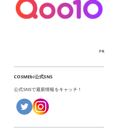
こからは、東京で人気のフレイアク
カリしたくありませんよね。エミナ
ント おすすめパーソナルカラー 02
> あんずのほのかに甘い香りがしま
るカーミングケアパッド」 ツボクサ
OFFクーポンなどを使って、SNSで
リニック・レジーナクリニック・エ
ルクリニックなら、最短1ヶ月ペー
モモ イエベ春・ブルベ夏 03 ワイン
すが > 強くないのでいつでも使える
エキス（保湿成分）配合で、肌荒れ
バズっている美容液やパック、限定
ミナルクリニック・リゼクリニック
スで通えるため、最短6ヶ月の全身
ベリー ブルベ冬 05 フィグピューレ
印象です > > 1本持っていると髪だ
や赤みが気になる肌をやさしく整え
の豪華キットをどこよりもお得にゲ
の4院について、おすすめのポイン
脱毛プランを選ぶことができます！
ブルベ夏・イエベ春 06 ラズベリー
けではなくボディやネイルケアにも
る低刺激設計のトナーパッドです。
ットできます✨ 豊富でリアルな口コ
トを詳しくご紹介します！ フレイア
（※予約状況や脱毛効果の個人差に
ケーキ ブルベ夏・ブルベ冬 07 フル
使えるのも◎ > > 引用元:コスメビ
アイテム詳細を見るQoo10での購入
ミや、ブランド公式ショップの出店
クリニック：選べるプランと女子に
よっては、6ヵ月で完了しない場合
ーツオレ イエベ春 40th ストロベリ
アイテム詳細を見るAmazonでのご
はこちら 4. SKINFOOD キャロット
も充実しているため、新作チェック
優しい手厚いサポート♡ ※満足度9
もあります）。 さらに、連続照射が
ーボンボン ブルベ夏 アイテム詳細
購入はこちら 2026年上半期 総合3
カロテン カーミングウォーターパッ
からリピート買いまで、美容マニア
6% 集計機関・アンケート内容：社
できる医療脱毛器を使っているた
を見るQoo10でのご購入はこちら
位 MAJOLICA MAJORCA（マジョリ
ド 「ゆらぎがちな肌をやさしく整え
の「欲しい」がすべて詰まったお買
内・施術済みフレイア顧客向けのア
め、全身の施術でも1回約60分で終
迷ったらこのカラーがおすすめ！ ナ
カ マジョルカ）「シャドーカスタマ
る植物由来カーミングケア」 βカロ
い物天国です。 Qoo10はこちら @C
ンケート 対象期間：2024/12/11～2
わります。 全国60院以上＆21時ま
PR
チュラルメイクなら「02 モモ」 自
イズ」 👑「シャドーカスタマイズ」
テンを含むにんじん由来成分で、乾
OSME アットコスメ（@cosme）
025/5/15 アンケート数:12606 フレ
で営業！ お仕事や学校の帰りにサク
然な血色感を演出できる万能カラ
の特徴 まばゆく発色フォルム整形シ
燥や外的刺激で不安定になりやすい
は、日本の美容マニアなら誰もが一
イアクリニックは、都内に新宿や渋
ッと寄りたい！という方にもエミナ
ー。 オフィスメイクなら「40th ス
ャドウ✨ 吸いこまれそうな奥行きの
肌をやさしく整えます。軽やかな使
度はお世話になる日本最大級の化粧
谷、銀座など7院があり、どこも駅
ルは強い味方。北海道から沖縄まで
トロベリーボンボン」 上品で落ち着
ある目もとをかなえる、フォルム整
用感も特長です。 アイテム詳細を見
品クチコミサイトです✨ 一番の魅力
から近くてアクセス抜群。平日は夜
全国に60院以上を展開しており、ど
いた印象に仕上がります。 毎日使い
形パウダーシャドウ。ひと塗りでま
るQoo10での購入はこちら 5. ANU
は、2,000万件を超える圧倒的なボ
COSMEbi公式SNS
21時まで開いているので、お仕事や
こも駅チカの好立地なんです。しか
やすい万能カラーなら「05 フィグ
ばゆく発色し、光の効果で目もとが
A 8ヒアルロン酸カテキンカーミン
リュームのリアルなクチコミ検索機
学校帰りにも通いやすいクリニック
も夜21時まで開いているので、忙し
ピューレ」 シーンを選ばず使える人
立体的に生まれ変わります。 実際に
グパッド 「うるおいを与えながら肌
能にあります。 自分の年齢や肌質
です。 ♡クイックプラン 時間をか
い毎日でも無理なく予定に組み込め
公式SNSで最新情報をキャッチ！
気カラーです。 韓国メイク・透明感
使用した方のクチコミ > 5 > 鮮やか
のキメを整えるバランスケアパッ
（乾燥肌・敏感肌など）、あるいは
けてしっかり脱毛。割引制度や保証
ます（※店舗によって診察時間は異
重視なら「06 ラズベリーケーキ」
発色✨ 吸い込まれそうな奥行きのあ
ド」 カテキン*1配合の極薄パッド
「毛穴」「美白」といった肌の悩み
サービスは充実！ 全身＋VIO 52,80
なります）。 そして嬉しいのが、施
青みピンクが透明感を引き立てま
る目もとを作れるアイシャドウ♡ >
で、肌にうるおいを与えながらキメ
に合わせてクチコミを絞り込めるた
0円(税込) 5回コース 所要時間が60
術室がカーテン仕切りではなくドア
す。 イエベ春なら「07 フルーツオ
パウダータイプなのに粉っぽさがな
を整え、すこやかな肌状態へ導くデ
め、自分に本当に合うコスメを失敗
分で完了 全身＋VIO＋顔 94,600円
付きの完全個室になっていること！
レ」 やわらかく可愛らしい印象に仕
くぴたっと密着♡発色が良くて煌め
イリーケアアイテムです。 *1 チャ
せずに見つけられる美容の羅針盤と
(税込) 5回コース 36箇所の脱毛が可
女性専用のプライベート空間なの
上がります。 よくある質問💡 色持
くパールが美しい✨ > 単色でも綺麗
カテキン（整肌成分） アイテム詳細
して絶大な信頼を得ています。 さら
能 ♡安心プラン １回、５回コー
で、周りの目を気にせずリラックス
ちはいい？ むちぷるティントはティ
にグラデーションを作れて簡単に立
を見るQoo10での購入はこちら 6.
に、年に数回発表される「ベストコ
ス、８回コースがあり、コース終了
して施術を受けられます。 痛みに配
ント処方のため、塗布後は色が定着
体感を出せます✨ > > カラーの名前
MEDIHEAL PDRNリフティングパッ
スメアワード（ベスコス）」は、日
後の追加照射の料金も設定していま
慮した医療脱毛器の導入と肌トラブ
しやすく、飲み物を飲んだあとでも
がまた可愛い💕 > PK321 ひとひら
ド 「ハリ感を意識したケアで肌をな
本の美容トレンドを大きく左右する