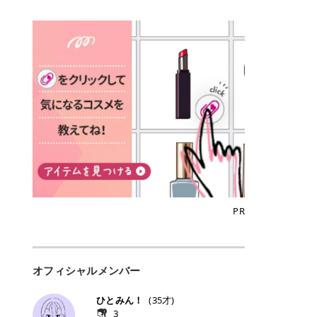
込)/5回 144,800円(税込)/5回 毛質に
Qoo10でのご購入はこちら CANMA
に触れた瞬間、ぷるんとしたジェリ
どに数分のせることで、集中保湿ケ
にぴったり。 Qoo10も、オリヤン
いでしょうか。 ズバリ、効果を実感
合わせて脱毛機を選択可能！有効期
KE むちぷるティント全色一覧 モモ
ーグロスが広がり、ふっくらボリュ
アとしても活用できます。 トナーパ
も、＠cosmeも、いつものコスメ購
するまでの期間や必要な施術回数が
限も5年と長くマイペースに通いや
｜血色感じるヌーディーピンク 桃の
ーム感のある仕上がりに✨ まるでリ
ッドの選び方 トナーパッドは、配合
入を“ちょっとお得”に変えられるの
大きな違いとして挙げられます！ 医
すい ラシャ メディオスターNeXT P
ような血色感を演出するヌーディー
フティングしたような、新しいリッ
成分やパッドの素材によって特徴が
が、トラミーリワードです✨ 今回
療脱毛は、医療機関（クリニックや
RO ジェントルYAGプロ 公式サイト
ピンク。 黄みと青みのバランスが良
プティンググロス💄 実際に使用した
異なります。 自分の肌悩みや理想の
は、トラミーリワードの特徴や活用
皮膚科など）だけで扱える高出力の
> ※医療脱毛は自由診療です。治療
く、自然になじむコーラル系カラー
方のクチコミ > 5 > プルプル > 唇に
仕上がりに合わせて選ぶことで、毎
方法、美容好きさんにおすすめな理
レーザーを使って、発毛組織にアプ
には赤み、痒み、火傷、毛嚢炎、一
です。 自然な血色感をプラスしてく
塗るPDRNグロス > > AMUSE ジェ
日のスキンケアに取り入れやすくな
由を詳しくご紹介します！ トラミー
ローチする施術といわれています。
時的な硬毛化などのリスクが伴いま
れるので、ナチュラルメイクとの相
ルフィットグロス > > ぷっくりツヤ
ります。 肌悩みに合わせて選ぶ パ
リワードとは？ 「トラミーリワー
そのため、少ない回数で永久脱毛
す。 目次▼ 1. エミナルクリニック
性抜群。 可愛らしく、多幸感のある
ツヤだけどベタっとした感じはなく
ッドの素材で選ぶ トナーパッドの使
ド」は、東証グロース上場企業であ
（※）を目指すことができます。
の魅力とは？選ばれる3つの特徴 ・
印象に仕上がります。 ワインベリー
て使いやすいですね。プランピング
い方 洗顔後すぐの清潔な肌に使用し
る株式会社アイズが運営する、安
（※永久脱毛とは一生毛が1本も生
最短6か月からの脱毛プランが選べ
｜気品をまとうローズレッド 深みの
効果で少しスーッとします。ここは
ます。 STEP1 エンボス面（凹凸
心・安全なポイントサイト機能で
えてこないという意味ではなく、ア
る！ ・全国60院以上＆21時まで営
ある青みレッド。 大人っぽく華やか
好き嫌いがあるかもしれませんが慣
面）で顔全体をやさしく拭き取りま
す。 トラミーリワードは、トラミー
メリカの基準に基づき「長期間にわ
業！ ・痛みに配慮した医療脱毛器の
な印象を与えるベリーカラーです。
れますね。 > > 分かりにくいけど、
す。 特に小鼻・あご・額など皮脂や
会員向けのポイントサービスです。
たって毛量が明らかに減少している
導入と肌トラブル対応 2. エミナル
ひと塗りで顔全体が華やかになり、
チップは片面がツルツル、片面がモ
古い角質が気になる部分は丁寧にな
対象ショップやサービスを利用する
状態が維持されること」を指しま
クリニックの口コミ・評判 3. エミ
リップを主役にしたメイクが完成。
ケモケになってます。 > > 桜グロス
じませましょう。 STEP2 パッドを
ことでポイントを獲得でき、貯まっ
す。） 一方のエステ脱毛は、出力が
ナルクリニックの全身脱毛料金プラ
クールで上品な雰囲気を演出できま
【日本限定色】：上品なピンクベー
裏返し、フラット面で顔全体をやさ
たポイントはAmazonギフト券やド
優しい機器を使うため痛みが少ない
ン ・全身脱毛の基本コースと料金
す。 フィグピューレ｜色っぽさと上
ジュ > > すももパールグロス【日本
PR
しく押さえながら化粧水をなじませ
ットマネーなどに交換できます。 普
のがメリットですが、毛根を破壊す
・追加費用がかからないシステム ・
品さを叶える赤みローズ 赤みとくす
限定色】：微細なラメがきらめく血
ます。 STEP3 その後は美容液・乳
段のネットショッピングを活用しな
ることはできないので一時的な減毛
支払い方法｜決済方法と医療ローン
みをほどよく含んだローズカラー。
色がよく見えるピンク。 > > どちら
液・クリームなど、普段どおりのス
がらポイントを貯められるため、ポ
にとどまります。結果的に、何度も
の活用も！ 4. エミナルクリニック
ニュートラルな発色で、肌色を選び
も上品で使いやすい色ですね。すも
キンケアを行います。 乾燥が気にな
イ活初心者でも始めやすいのが魅力
通う必要が出てくることが多くなり
の熱破壊式の脱毛機 5. エミナルク
にくい万能カラーです。 派手すぎず
もパールグロスの方がラメが入って
る部分には2〜5分程度のせて部分用
です✨ トラミーリワードの特徴 普
ます。 なお、医療脱毛は保険がきか
リニックのお得な割引・キャンペー
オフィシャルメンバー
落ち着いた印象に仕上がり、オン・
いるので華やかそうに見えるけど、
パックとして使用するのもおすすめ
段よく使っているコスメ通販サイト
ない自由診療なので、クリニックに
ン制度 ・学生プラン｜学生証の提示
オフ問わず使いやすいカラー。 きれ
付けてみると落ち着いた色ですね。
です。 おすすめトナーパッド7選 こ
を、トラミーリワード経由にするだ
よって料金設定が自由に決められて
で割引 ・ペア限定プラン｜家族や友
いめメイクにもカジュアルメイクに
> > スキンケア成分が配合されてい
ひとみん！
(
35
才)
こからは、保湿ケアや肌荒れケア、
けでポイントが貯まるのが大きな魅
います。だからこそ、しっかり比較
人と一緒にスタートできる ・他社か
もマッチします。 ラズベリーケーキ
て保湿もしっかりしてくれます。最
3
毛穴ケアなど目的別におすすめのト
力です✨ 例えば、、、 ・メガ割の
して選ぶことが大切なのです。 医療