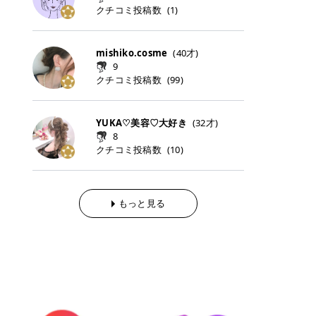
らの「のりかえ」や「お友だち紹
｜甘く可愛いモーヴピンク 鮮やかな
近、乾燥していた唇がプルンと見え
クチコミ投稿数
ナーパッドをご紹介します。 毎日使
タイミングで利用することが多いQ
(
1
)
脱毛の「熱破壊式」と「蓄熱式」と
介」も！ 6. 予約から脱毛施術まで
青みを感じるラズベリーピンク。 フ
てうれちい！ > > 引用元:コスメビ
いやすいトナーパッドから、スペシ
oo10 ・口コミを見ながら購入する
は？ 医療脱毛のレーザー機器には、
のステップ ・無料カウンセリングの
ェミニンな雰囲気を演出できる可愛
アイテム詳細を見るQoo10でのご購
ャルケアにぴったりなトナーパッド
＠cosme ・韓国コスメをチェック
大きく分けて「熱破壊式」と「蓄熱
予約方法 ・カウンセリング当日の持
らしいカラーです。 透明感を引き立
入はこちら 2026年上半期 総合2位
まで厳選しました。 1. MEDICUBE
する際によく見るOLIVE YOUNG GL
式」の2種類があり、それぞれ得意
mishiko.cosme
(
40
才)
ち物 ・医師の問診とプラン提案 ・
てながら、甘さのある印象に。 韓国
柳屋（ヤナギヤ）「柳屋 あんず
PDRNピンクコラーゲンゲルトナー
OBAL など、すでに使い慣れている
な毛質が違います。 * 熱破壊式 高
施術当日の流れと次回予約の取り方
9
メイクやピンクメイクとも相性抜群
油」 👑「柳屋 あんず油」の特徴 1
パッド 「うるおいとハリ感をサポー
サイトが対象になっている場合も多
出力のレーザーをバチッ！と当て
7. 店舗一覧と美容医療メニュー ・
クチコミ投稿数
(
99
)
です。 フルーツオレ｜ピュア感あふ
00％植物由来の「柳屋 あんず油」
トし、なめらかな肌へ導く高密着ゲ
く、お買い物の内容や流れを変える
て、毛根の発毛組織に向けてレーザ
全国60院以上！エミナルクリニック
れるミルキーコーラル 白みを含んだ
フワッと香りさらっとまとまり、ツ
ルパッド」 PDRNやコラーゲン成分
必要はありません。 「どうせ買う予
ーを照射します。ワキやVIOのよう
の店舗一覧 ・脱毛だけじゃない！美
ミルキーなコーラルカラー。 やさし
ヤのある美しい髪に導きます。 ヘア
を配合し、乾燥やハリ不足が気にな
定だったコスメ」をトラミーリワー
な、太くて濃い毛にも使用が可能で
容医療メニュー 8. まとめ ｜エミナ
くふんわり発色し、粘膜リップのよ
だけでなく、ボディケア・ネイルケ
YUKA♡美容♡大好き
(
32
才)
る肌をしっとり整えるゲルタイプの
ドを経由するだけで、ポイントも一
す！その分、輪ゴムで弾かれたよう
ルクリニックの魅力とは？選ばれる
うな仕上がりになります。 柔らかく
アなど幅広く保湿ケア。 実際に使用
8
トナーパッド。密着力が高く、スキ
緒に受け取れる、そんな手軽さがあ
な強い痛みを感じやすい傾向があり
3つの特徴 ※1 開業2019年3月20日
可愛らしい印象になり、毎日使いた
した方のクチコミ > 5 > 1本あると
クチコミ投稿数
ンケアの土台ケアとして取り入れや
ります✨ またトラミーリワードに
(
10
)
ます。 * 蓄熱式 低出力のレーザー
～2026年6月30日時点(医療脱毛、
くなるナチュラルカラー。 スクール
便利なオイル😊 > 柳屋 あんず油 >
すいアイテムです。 アイテム詳細を
は、以下のような特徴があります！
を連続で当てて、毛の成長をコント
ハイフ、ダーマペン、美容点滴、医
メイクやオフィスメイクにもおすす
> ──────────── > > 100%植
見るQoo10での購入はこちら 2. BIO
・1ポイント＝1円でわかりやすい
ロールする部分（バルジ領域）にじ
療ダイエットなど) 「早く綺麗にな
めです。 40TH ストロベリーボンボ
物由来のオイル > > 白髪染めで傷ん
DANCE コラーゲンゲルトナーパッ
・選べるe-GIFT・Amazonギフト
わじわ熱を伝える方式です。急激な
りたいけど、痛いのはイヤだし、通
ン｜上品なピンクベージュ 黄みを抑
でいてパサついているので > オイル
ド 「うるおいを与えながら肌をやわ
券・ドットマネーなどに交換できる
熱さを感じにくく、痛みや肌への負
もっと見る
う時間もない…」医療脱毛にそんな
えたクリーミーなピンクベージュ。
は必需品です > > 少しとろみがある
らかく整える保湿ケアパッド」 ゲル
・トラミー会員なら無料で利用でき
担を抑えやすいのが嬉しいポイン
ハードルを感じていませんか？エミ
ほんのり青みを感じる絶妙なカラー
ものの、さらっと軽めのオイル > >
素材ならではの高密着設計で、肌に
る ・ポイ活初心者でも始めやすい
ト。顔や背中などの産毛や細い毛に
ナルクリニックは、そんな私たちの
で、自然な血色感を演出します。 肌
ベタつかなくて髪につけるとサラサ
うるおいを与えながらやさしく整え
編集部が厳選！トラミーリワードお
向いています。 最近は、この両方を
ワガママを叶えてくれるクリニック
になじみながらも、唇をふんわり明
ラでツヤが出ます✨ > > ドライヤー
る保湿特化型トナーパッド。乾燥し
すすめ3選 QOO10 Qoo10（キュー
使い分けられる優秀な脱毛機を導入
なんです！多くの女性から選ばれて
るく見せてくれるカラー。 オフィス
前とドライヤー後に使っていますが
やすい肌をふっくらとした印象に導
テン）は、話題の韓国コスメや最新
しているクリニックも増えているの
いる3つの魅力をご紹介します。 最
メイクやナチュラルメイクにもぴっ
> 髪がペタッとならなくて気に入っ
きます。 アイテム詳細を見るQoo1
のトレンドスキンケアがいち早く、
で、自分の毛質に合わせてお任せで
短6か月からの脱毛プランが選べ
たりです。 アイテム詳細を見るQoo
てます😊 > > ワンタッチキャップな
0での購入はこちら 3. SKIN1004 セ
驚きの価格で手に入る大人気の通販
きることが多いですよ。 ｜東京でお
る！ 「せっかく脱毛を始めたのに、
10でのご購入はこちら イエベ・ブ
ので開けやすく > 1滴ずつ出るので
ンテラ クイックカーミングパッド
サイトです！ 特に年4回開催される
すすめの医療脱毛クリニック4選 こ
次の予約が数ヶ月先…」なんてガッ
ルベ別おすすめカラー むちぷるティ
量を調節しやすく使いやすいです >
「ゆらぎやすい肌をすこやかに整え
ビッグセール「メガ割」では、20%