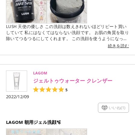
ロマンスのカラー🪐💫" とにかく可愛い！！♡ 青みを感じるピ
ュアなピンクで、明るめのカラーなのですが肌色をパっと明る
く見せてくれました。 比較的どんなメイクでも合わせやすいの
でおすすめカラーです☺︎ #supportedbyKISSME#キスリップア
ーマー#ティントリップ#リップアーマー#kiss#惑星ロマンス#
LUSH 天使の優しさ この洗顔は数えきれないほどリピート買い
ティント#粘膜リップ #あざとピンク #デートメイク
していて 私にはなくてはならない洗顔です。 お肌の角質を取り
#MyBestCosme
除いてつるつるにしてくれます。 この洗顔を使うようになって
から 毛穴、肌荒れ、ニキビ など改善されてお肌のトーンも上が
続きを読む
って本当にだいすきすぎる洗顔です🥺♡ 使用するときは、メイ
クを落とした後の洗顔料として。 さくらんぼ大くらいを手に取
って 水を少しずつ加えながらペースト状にして使います。 マヨ
ネーズやお味噌くらいの硬さがちょうどいいかなと思います◎
LAGOM
ハーバリズム、毎日が晩餐もだいすきで 季節によって変えて使
ジェルトゥウォーター クレンザー
って楽しんでいます☺︎ ハーバリズムは夏場、毎日が晩餐は秋
冬。 天使の優しさは春~秋に使うことが多いです。 中でも天使
5
の優しさは １年通して、そして個人的に肌質を１番選ばないか
2022/12/09
なと思います。 購入する際はぜひ店舗に行って店員さんに相談
しながら購入してみてください☁️ 自分の肌悩みに合ったものを
いいね(
1
)
おすすめしてくれます🌱 この黒い容器を５個集めてお店に持っ
ていくと、 フェイスパック１つと交換してもらえるので捨てな
LAGOM 朝用ジェル洗顔🫧
いで取っておくといいかなと思います🐨 #ラッシュ#LUSH#天
使の優しさ#スクラブ洗顔#肌荒れ#トーンアップ#くすみ#毛穴