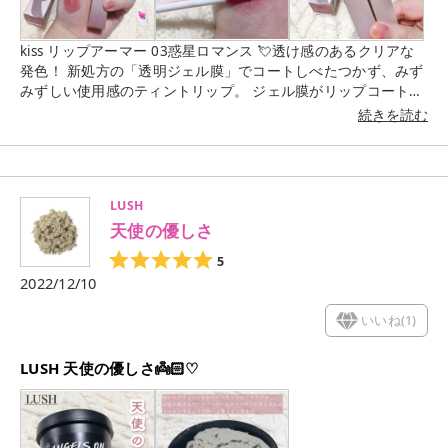
kiss リップアーマー 03惑星ロマンス 💘透け感のあるクリアな
発色！ 新処方の「透明ジェル膜」でコートしべたつかず、みず
みずしい使用感のティントリップ。 ジェル膜がリップコートの
ような役割をすることで、ティッシュオフなしでも色移りせ
続きを読む
ず、1日つけたてのような発色をキープ。 \ ♡より美しく仕上げ
るポイント♡ / ・リップを塗布して約5分後、ツヤが出てきたら
透明ジェル膜ができた合図！ ・定着するまで、唇をこすり合わ
せず待ちます。 (唇をこすり合わせるとジェル膜が形成されず、
LUSH
仕上がりがムラっぽくなったりツヤ感が減ってしまいます💦) ・
天使の優しさ
発色を濃くしたい場合は、一度乾かしてから二度塗りするとキ
レイに仕上がります。 ・リップクリームなどは付けず、素の唇
5
に塗布すると色が定着しやすくなります。 \ ♡感想 ♡ / 大人気
2022/12/10
で入手困難なのが納得なリップでした。 塗り心地は透け感があ
ってみずみずしくするする塗れる感じ。 ジェル膜を張るので、
いいね(
1
)
塗るとちょっとぺたぺたした感じがして唇をこすり合わせない
ほうがいい雰囲気が伝わりました（笑） 私は、一度塗りでも十
LUSH 天使の優しさ👼🏻♡
分な濃さに感じました☺︎ 色持ちは本当に良くて、飲食しても色
が残っていたし 手にスウォッチしたやつもちょっと手を洗った
くらいじゃしっかり残っていました！ ただ、ご飯を食べると内
側から落ちやすいのかな？と思いました。 そしてこの"03惑星