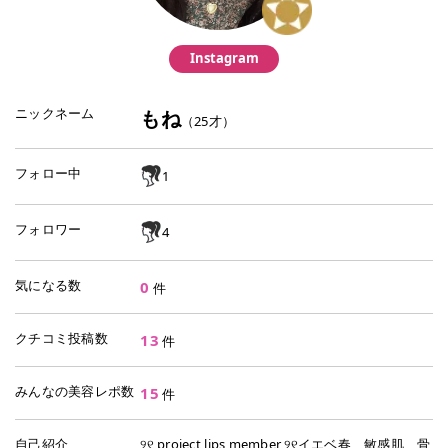
Instagram
ニックネーム
もね
（
25
才）
フォロー中
1
フォロワー
4
気になる数
0
件
クチコミ投稿数
13
件
みんなの美容レポ数
15
件
自己紹介
୨୧ project lips member ୨୧イエベ春、敏感肌、骨