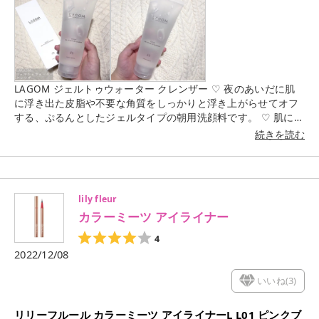
#毛穴ケア#黒ずみ#ニキビ#鎮静#角質ケア #スキンケア
LAGOM ジェルトゥウォーター クレンザー ♡ 夜のあいだに肌
に浮き出た皮脂や不要な角質をしっかりと浮き上がらせてオフ
する、ぷるんとしたジェルタイプの朝用洗顔料です。 ♡ 肌に伸
ばすと軽い感触とともに水のようなテクスチャーに変化し、す
続きを読む
っきりとみずみずしく洗い上げます。 ♡ 肌の水分保持力に着目
した成分「アクアリシア(AQUALICIA)*」配合で、洗顔後の肌も
しっとり。 リピ買いしてるLAGOMの洗顔🫧 朝洗顔にとっても
よくて 顔を濡らさなくても水のようにみずみずしくて 馴染むの
lily fleur
でさっと洗えるし 余分な汚れは取ってくれてるのに乾燥を感じ
カラーミーツ アイライナー
ないのでgood🫶🏻 おすすめの朝洗顔です☺︎ #LAGOMジェルト
ゥウォータークレンザー#ラゴム#洗顔#スキンケア#朝洗顔#韓
4
国スキンケア#韓国コスメ #MyBestCosme
2022/12/08
いいね(
3
)
リリーフルール カラーミーツ アイライナーL L01 ピンクブ