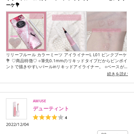
ーケ💐
リリーフルール カラーミーツ アイライナーL L01 ピンクブーケ
💐 ♡商品特徴♡ ○筆先0.1mmのリキッドタイプだからピンポイ
ントで描きやすいパールinリキッドアイライナー。 ○ベースが
透明でパールがキレイに見えるからアイシャドウのように大粒
続きを読む
パールがきらめく ○高密着&ウォータープルーフ処方 ○パールラ
イナー専用の筆先0.1mmのコシのある国産極細筆 ○パールが詰
まらない構造で滑らかな描き心地 大粒パールがキラキラしてと
ても可愛いアイライナー♡ ベースが透明なので使いやすくて、
AMUSE
私は涙袋や下まぶたのキワに入れて目元をうるっと見せるのが
デューティント
お気に入りの使い方です🐰 アイラインを引いた下に入れても目
尻がうるっとして明るく見えるのでおすすめです☺︎
4
#supportedbylilyfleur #エリザベス化粧品 #リリーフルール#カ
2022/12/04
ラーミーツアイライナー #秘め色カラー#裏切らないカラーアイ
ライナー #描けるパール#涙袋#うさぎメイク #デートメイク #