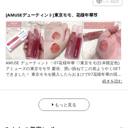
いいね(
2
)
あざとピンク #ぷくぷく涙袋メーカー
[AMUSEデューティント]東京モモ、花様年華🍑
AMUSE デューティント ♡07花様年華 ♡東京モモ(日本限定色)
アミューズの東京モモ🍑 夏頃、買い損ねてこの前ようやくGET
できました！ 東京モモを購入したらおまけで07花様年華の現品
サイズも貰えました😳 こちらのティントは水分感強めで すー
続きを読む
っと唇に馴染んで薄いジェルのような膜を張ってくれる感じが
しました。 ちょっとペタペタするのが気になる方もいるかも💦
色持ちはまあまあ良くて 落ちてくると唇のしわに色が残るのが
少し気になるかなぁ🤔 東京モモは、ナチュラルなカラーで 私の
もっと見る
唇に塗ると本当に元の唇の色を濃くしたような発色。 明るめで
優しい発色だなと思いました☁️ 07花様年華は、レッドにオレン
ジとブラウンを足したようなカラーでパキッと発色しました。
私は唇全体に塗るより内側に乗せるのが好みです☺︎ #AMUSE#