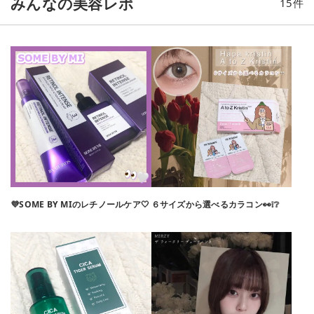
みんなの美容レポ
15
件
アミューズ#デューティント#東京モモ#リップ#Qoo10#ティン
ト#粘膜リップ #粘膜カラー#粘膜色#ナチュラルメイク#韓国コ
スメ#韓国#qoo10_メガ割 #ヴィーガンコスメ#正直レビュー
💜SOME BY MIのレチノールケア🤍
６サイズから選べるカラコン👀❕❔