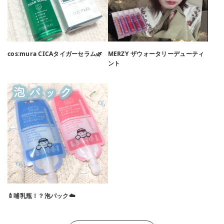
cos:mura CICAタイガーセラム🌿
MERZY ザウォータリーデューティ
ント
🍼哺乳瓶！？泡パック☁️