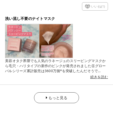
いいね(
1
)
洗い流し不要のナイトマスク
美容オタク界隈でも人気のラネージュのスリーピングマスクか
ら毛穴・ハリタイプの新作のピンクが発売されました👏グロー
バルシリーズ累計販売は3600万個*を突破したんだそうで
す！！ *グローバル販売実績（2002年～2023年） 20～30代の
続きを読む
ファーストエイジングケア*6にぴったりなクリームは30代の私
にぴったり！ *6※年齢に応じたお手入れのこと . ピンクのオ
シャレなパッケージ 蓋を開けるとシャーベットのようなクリー
ムがとってもかわいいです。 シャーベットの見た目ですが、ざ
もっと見る
らつきはありません。 重ためのクリームをすーっと伸ばすと、
肌なじみの良いテクスチャーです。 さっぱりとした仕上がり
で、べたつきがないのも使いやすいです。 フローラルな癒しの