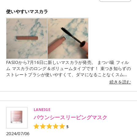
使いやすいマスカラ
FASIOから7月16日に新しいマスカラが発売。 まつパ級 フィル
ム マスカラのロング＆ボリュームタイプです！ 束つき知らずの
ストレートブラシが使いやすくて、ダマになることなくスムー
ズに塗ることが出来ました。 ゲジゲジのまつ毛にならず、繊維
続きを読む
が入っているおかげで軽やかにロングになるまつ毛になったの
で好みのマスカラだと思いました。 今、日常使いしてるマスカ
ラはメイク落としでも落ちにくくて毎日大変だったんですが、
こちらはお湯で落とせるタイプなのでまつ毛に優しくて、メイ
LANEIGE
クを落とす際にまつ毛が抜けないのも嬉しいです。 オールドロ
バウンシースリーピングマスク
ーズのような上品なカラーの本体で、縦ラインがおしゃれなボ
トルです。 可愛いパッケージなのも嬉しいです。
5
2024/07/06