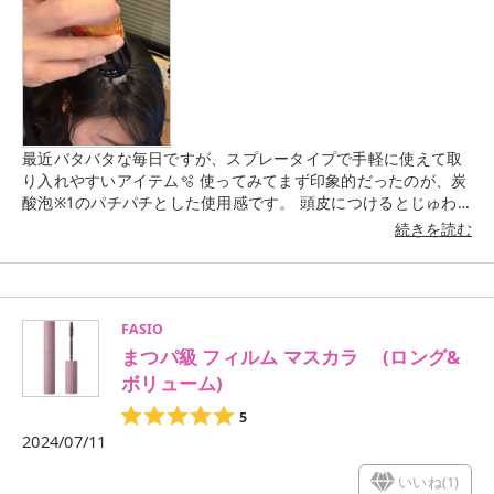
最近バタバタな毎日ですが、スプレータイプで手軽に使えて取
り入れやすいアイテム🫧 使ってみてまず印象的だったのが、炭
酸泡※1のパチパチとした使用感です。 頭皮につけるとじゅわ
っとはじける感じがあり、クセになる感覚でした。 忙しい中で
続きを読む
も気分転換になるような使い心地です！ ※1 炭酸ガス（噴射
剤） さらに使いやすいと感じたのが「特殊ヘッド」。 直接頭皮
に当てやすく、そのままマッサージするように動かせるので、
手で揉み込むのとはまた違った使い心地でケアできるのがよか
FASIO
ったです◎ 美容成分※2 やレチノール※3 配合で、スキンケアの
まつパ級 フィルム マスカラ (ロング&
ような感覚で頭皮ケアを取り入れられるのも嬉しいポイント。
日々のケアに取り入れていきたいアイテムです。 ※2 全て保湿
ボリューム)
成分として配合 ※3 パルミチン酸レチノール（保湿成分） 手軽
5
さと使い心地の楽しさで、続けやすい頭皮ケア🌿
2024/07/11
いいね(
1
)