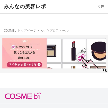
甘い香りが寝る前にピッタリ🌸 ピオニーの香りだそうです。 日
みんなの美容レポ
0
件
中用クリームとしても利用できるオールマイティに使えるクリ
ームなので朝晩と使っています。 ピオニー＆コラーゲンコンプ
レックス*2 配合をしていて最近の悩みのハリと毛穴にアプロー
チしているクリームなので、ふっくらした毛穴の目立たないお
肌に期待して使いたいと思います。 *2 シャクヤク花エキス、
COSMEbiトップページ
»
ありた
プロフィール
シャクヤク根エキス、加水分解コラーゲン（整肌うるおい保持
成分）
PR