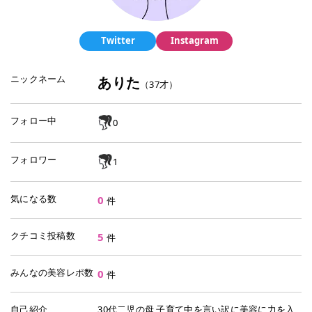
Twitter
Instagram
ニックネーム
ありた
（
37
才）
フォロー中
0
フォロワー
1
気になる数
0
件
クチコミ投稿数
5
件
みんなの美容レポ数
0
件
自己紹介
30代二児の母 子育て中を言い訳に美容に力を入