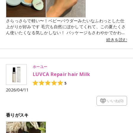
さらっさらで軽い〜！ベビーパウダーみたいなふわっとした仕
上がりが好みです 毛穴も自然にぼかしてくれて、この夏たくさ
ん使いたくなる気しかしない！ パッケージもさわやかでかわい
すぎ！
続きを読む
ホーユー
LUVCA Repair hair Milk
5
2026/04/11
いいね(
0
)
香りがスキ