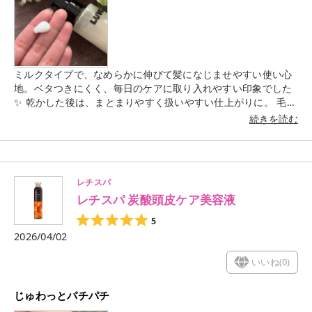
ミルクタイプで、なめらかに伸びて髪になじませやすい使い心
地。ベタつきにくく、毎日のケアに取り入れやすい印象でした
✨ 乾かした後は、まとまりやすく扱いやすい仕上がりに。 毛先
までしっとり感のある手触りで、自然に整う感じが心地いいで
続きを読む
す◎ スパイシーな大人な香りが すごく素敵でとても気に入りま
した。 重たくなりすぎず、素直にまとまるような仕上がりで、
朝のスタイリングもしやすくなりました🌿 続けて使っていきた
いアイテムです。
レチスパ
レチスパ 炭酸頭皮ケア美容液
5
2026/04/02
いいね(
0
)
じゅわっとパチパチ