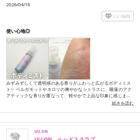
2026/04/16
いいね(
0
)
使い心地◎
みずみずしくて透明感のある香りがふわっと広がるボディミス
ト✨ ベルガモットやネロリの爽やかなシトラスに、睡蓮のアク
アティックな香りが重なって、軽やかで上品な印象に感じまし
た🌿 強すぎずやさしく香るので日常使いしやすいところが◎ 香
続きを読む
りの重たさが苦手な方にも取り入れやすそうだと感じました☺️
是非チェックしてみてください✔✔ *使用感などのコメントはす
べて個人の感想です。
UU:ON
UU:ON ヘッドスクラブ