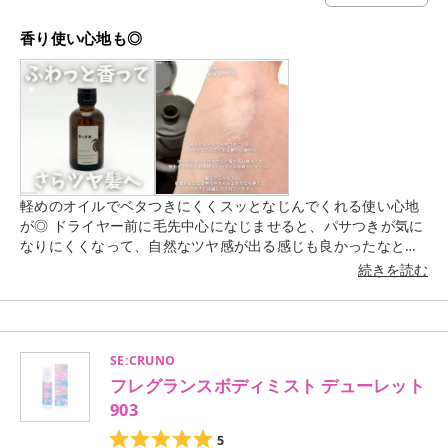
香り使い心地も◎
軽めのオイルでベタつきにくくスッとなじんでくれる使い心地
が◎ ドライヤー前に毛先中心になじませると、パサつきが気に
なりにくくなって、自然なツヤ感が出る感じも良かったなと思
いました😌 ほんのりあんずのやさしい香りも心地よくて、強す
続きを読む
ぎないから日常使いしやすいのも嬉しいポイント！ 髪だけじゃ
なく、乾燥が気になる手元やネイルまわりにも使えるのも嬉し
いポイント！ 重すぎない仕上がりなので、オイルが苦手な人で
も取り入れやすそうだなと感じました☺️ 是非チェックしてみて
SE:CRUNO
ください✔✔ *使用感などのコメントはすべて個人の感想です。
フレグランスボディミスト デューレット
⁡ #PR
903
5