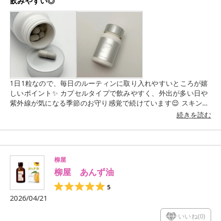
飲みやすい◎
1日1粒なので、毎日のルーティンに取り入れやすいところが嬉
しいポイント✨️ カプセルタイプで飲みやすく、外出が多い日や
紫外線が気になる季節のお守り感覚で続けています😌 スキンケ
アだけでなく日々の美容意識を高めるきっかけにもなってい
続きを読む
て、無理なく続けやすいのが◎ これからの季節も、コツコツ取
り入れていきたいです🤍 *使用感などのコメントはすべて個人
の感想です。
柳屋
柳屋 あんず油
5
2026/04/21
いいね(
0
)