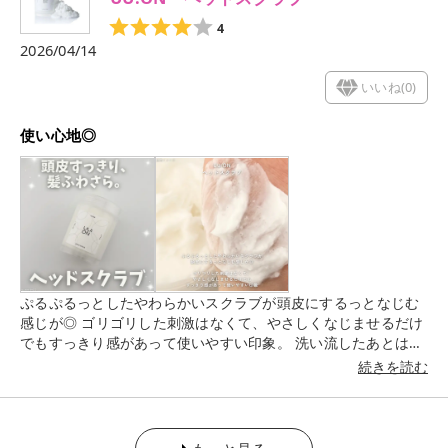
4
2026/04/14
いいね(
0
)
使い心地◎
ぷるぷるっとしたやわらかいスクラブが頭皮にするっとなじむ
感じが◎ ゴリゴリした刺激はなくて、やさしくなじませるだけ
でもすっきり感があって使いやすい印象。 洗い流したあとは頭
皮が軽くなったような感覚で、髪もふんわり仕上がる感じが良
続きを読む
かったです😌 ホワイトティーっぽい香りもほんのりで強すぎ
ず、さっぱりしつつリラックスできる感じがちょうど良く、使
い心地が軽やかだから、気分転換したい日にもぴったりだなと
思いました◎ 是非チェックしてみてください✔✔ *使用感など