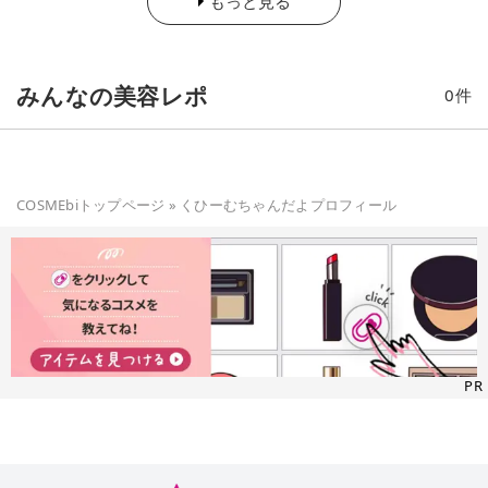
もっと見る
のコメントはすべて個人の感想です。
みんなの美容レポ
0
件
COSMEbiトップページ
»
くひーむちゃんだよ
プロフィール
PR