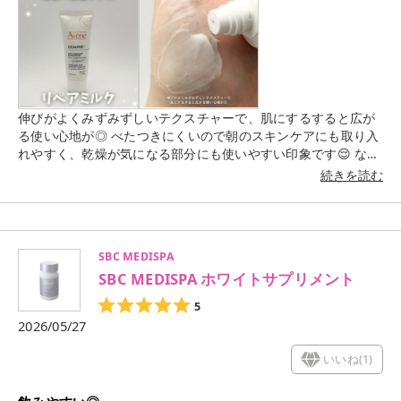
伸びがよくみずみずしいテクスチャーで、肌にするすると広が
る使い心地が◎ べたつきにくいので朝のスキンケアにも取り入
れやすく、乾燥が気になる部分にも使いやすい印象です😌 なめ
らかな使用感で、季節の変わり目や乾燥が気になる時のスキン
続きを読む
ケアにもぴったりだと感じました🌿 毎日の保湿ケアに取り入れ
やすい使用感なので、ゆらぎが気になる時にも手に取りたくな
るアイテムです‎🤍 *使用感などのコメントはすべて個人の感想
です。
SBC MEDISPA
SBC MEDISPA ホワイトサプリメント
5
2026/05/27
いいね(
1
)