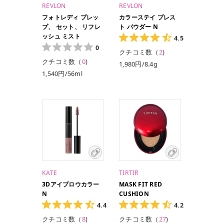
REVLON
REVLON
フォトレディ プレッ
カラーステイ プレス
プ、 セット、 リフレ
ト パウダー N
ッシュ ミスト
4.5
0
クチコミ数（
2
)
クチコミ数（
0
)
1,980円/8.4g
1,540円/56ml
KATE
TIRTIR
3Dアイブロウカラー
MASK FIT RED
N
CUSHION
4.4
4.2
クチコミ数（
8
)
クチコミ数（
27
)