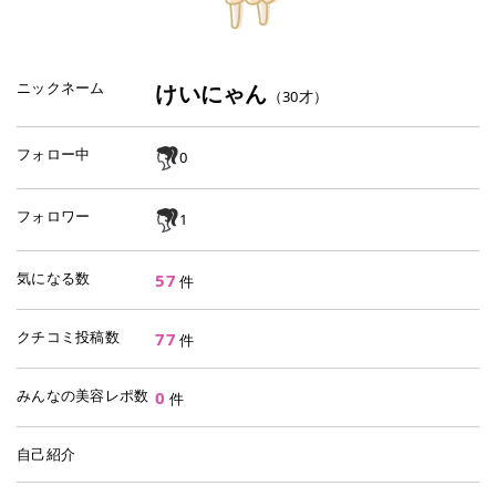
ニックネーム
けいにゃん
（
30
才）
フォロー中
0
フォロワー
1
気になる数
57
件
クチコミ投稿数
77
件
みんなの美容レポ数
0
件
自己紹介