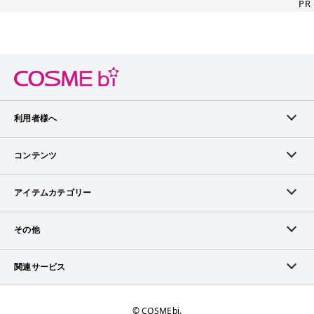
PR
利用者様へ
メンバーログイン
コンテンツ
無料メンバー登録
ランキング
アイテムカテゴリー
メンバー会員について
アイテム・クチコミ
スキンケア
その他
アイテム掲載リクエスト
ブランドから探す
ベースメイク
お問い合わせ（ブランド様）
関連サービス
COSMEbiについて
ピックアップ特集
ポイントメイク
広告について
ママプレス
お問い合わせ
©︎ COSMEbi.