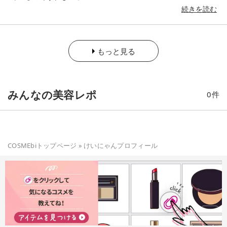
続きを読む
もっと見る
みんなの美容レポ
0
件
COSMEbiトップページ
»
けいにゃん
プロフィール