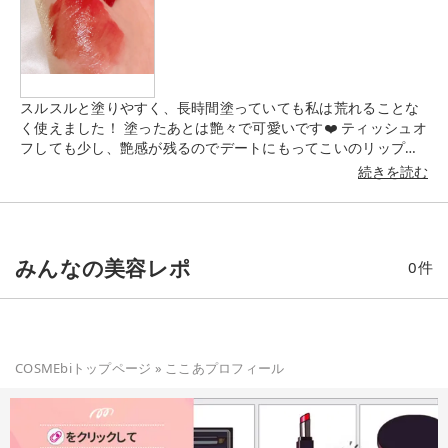
スルスルと塗りやすく、長時間塗っていても私は荒れることな
く使えました！ 塗ったあとは艶々で可愛いです❤️ ティッシュオ
フしても少し、艶感が残るのでデートにもってこいのリップア
イテムでした♡ 《おすすめポイント》 ・唇に色が密着して、
続きを読む
ツヤのあるジェル膜でコートするティントリップ♡ ・塗って５
分間は唇をこすり合わせないようにすると持続力があがりまし
た！
みんなの美容レポ
0
件
COSMEbiトップページ
»
ここあ
プロフィール