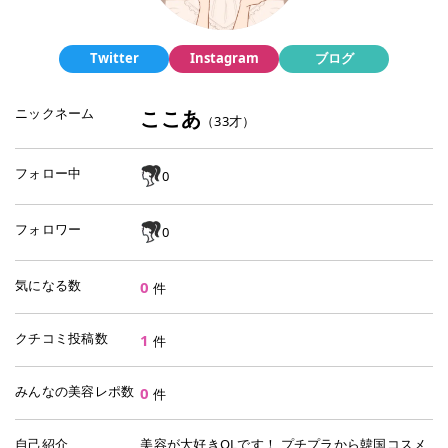
Twitter
Instagram
ブログ
ニックネーム
ここあ
（
33
才）
フォロー中
0
フォロワー
0
気になる数
0
件
クチコミ投稿数
1
件
みんなの美容レポ数
0
件
自己紹介
美容が大好きOLです！ プチプラから韓国コスメ