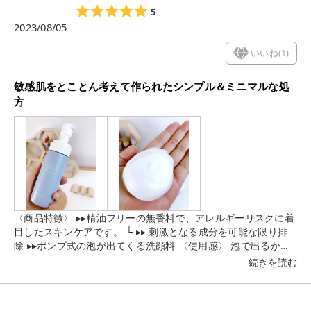
5
2023/08/05
いいね(
1
)
敏感肌をとことん考えて作られたシンプル＆ミニマルな処
方
〈商品特徴〉 ▸▸精油フリーの無香料で、アレルギーリスクに着
目したスキンケアです。 └ ▸▸ 刺激となる成分を可能な限り排
除 ▸▸ポンプ式の泡が出てくる洗顔料 〈使用感〉 泡で出るから
手間いらずで便利です✨ 泡はきめ細かくてふわふわ。 肌に伸ば
続きを読む
すととってもクリーミィ💕 肌に優しく密着するよ🥰 洗い上がり
はつっぱらずにしっとり。 いらないものだけを落として、必要
なものを残す適度な洗浄力が気に入っています🫶 お肌が柔らか