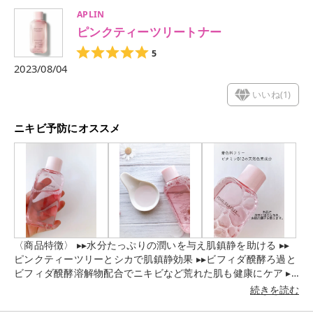
くしっとりするので化粧水の浸透が良くなる感じがしました。
APLIN
敏感肌の方はもちろん、肌が揺らいでいる時や一時的に肌に刺
ピンクティーツリートナー
激を感じる時におすすめです。
5
2023/08/04
いいね(
1
)
ニキビ予防にオススメ
〈商品特徴〉 ▸▸水分たっぷりの潤いを与え肌鎮静を助ける ▸▸
ピンクティーツリーとシカで肌鎮静効果 ▸▸ビフィダ醗酵ろ過と
ビフィダ醗酵溶解物配合でニキビなど荒れた肌も健康にケア ▸▸
プロバイオテクス4種の複合成分 ▸▸乳酸菌が健康でしっとりし
続きを読む
た肌環境へ 〈使用感〉 フローラルの香りとクリアなパケにピン