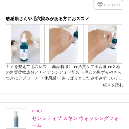
いいね(
1
)
敏感肌さんや毛穴悩みがある方におススメ
キメを整えて毛穴レス 〈商品特徴〉 ▸▸角質ケア美容液 ▸▸３種
の角質柔軟成分とナイアシンアミド配合 ↳毛穴の黒ずみやざら
つきにアプローチ 〈使用感〉 さっぱりとしたみずみずしいテク
スチャー。 肌にすぐにすっと入り込むような使用感でべたつき
続きを読む
が無くサラッとシットリしてとても使い心地が良いです♡ 無香
料で刺激を感じないのでとても使いやすいと思います。 角質ケ
アと保湿ケアが同時に叶う優秀な美容液💕
OSAJI
センシティブ スキン ウォッシングフォ
ーム