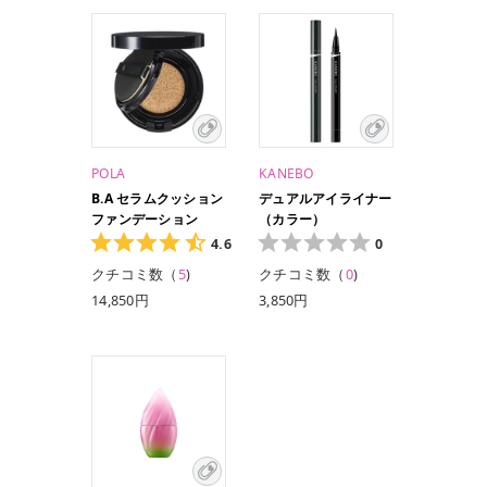
POLA
KANEBO
B.A セラムクッション
デュアルアイライナー
ファンデーション
（カラー）
4.6
0
クチコミ数（
5
)
クチコミ数（
0
)
14,850円
3,850円
12,100円/12g（レフ
2,750 円（レフィ
ィル・パフ付き）
ル）
2,750円（ケース）
1,100 円 （ホルダ
ー）