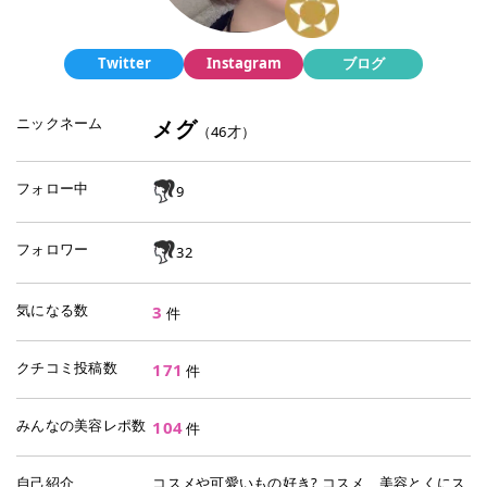
Twitter
Instagram
ブログ
ニックネーム
メグ
（
46
才）
フォロー中
9
フォロワー
32
気になる数
3
件
クチコミ投稿数
171
件
みんなの美容レポ数
104
件
自己紹介
コスメや可愛いもの好き? コスメ、美容とくにス