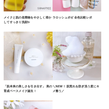
メイクと肌の老廃物をやさしく溶か
ラロッシュポゼ 全色比較レポ
してすっきり洗顔✨
「肌本来の美しさを引き出す」 美の
＼NEW！ 肌荒れを防ぎ洗う度にキ
育成ベースメイク誕生！
メ整う／