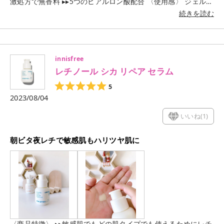
激処方で無香料 ▸▸5つのヒアルロン酸配合 〈使用感〉 ジェル状
の美容液がとろけるように肌にべたつかずスッと肌に馴染むし
続きを読む
っとりとした使用感でした。 レモンのような爽やかな香りがあ
り爽やかな気持ちになるよ🍋 香りは早く消えるので気になりま
せん。 朝晩の洗顔後、化粧水や乳液の前に適量を手に取って顔
全体になじませると、肌が明るくツヤツヤしてきたように感じ
innisfree
✨ おすすめです。
レチノール シカ リペア セラム
5
2023/08/04
いいね(
1
)
朝ビタ夜レチで敏感肌もハリツヤ肌に
〈商品特徴〉 ▸▸敏感肌でもどの肌タイプでも使えるためにレチ