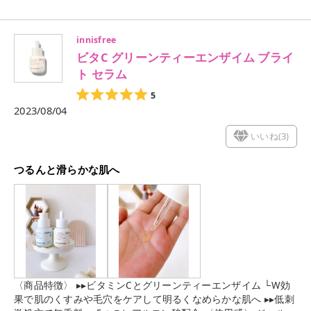
ク色のトナーが女子力がup🙌💕するくらい可愛いいです(*^^*)
ビタミン配合ですがピリ付きもなくつかえました。 さっぱり系
なので保湿は少し低めです。 乾燥肌の方は保湿クリームでしっ
innisfree
かり保湿を💡 私は毛穴が引き締まって肌が整う感じがとても良
ビタC グリーンティーエンザイム ブライ
く気に入りました‪。 ┈┈┈┈┈┈┈┈┈┈ 📍肌の炎症を抑える効果が期
待されるシカエキスが配合されているので肌疲れ、吹き出物が
ト セラム
出来やすい時にや、マスクの蒸れによるポツポツした吹き出
5
物、ニキビ予防にオススメの化粧水です👍💗 ┈┈┈┈┈┈┈┈┈┈
2023/08/04
いいね(
3
)
つるんと滑らかな肌へ
〈商品特徴〉 ▸▸ビタミンCとグリーンティーエンザイム └W効
果で肌のくすみや毛穴をケアして明るくなめらかな肌へ ▸▸低刺