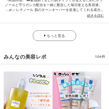
ノールと守りのシカ配合を一緒に配合した毎日使える美容液。
𓂃🌿𓈒𓏸 レチノール 肌のターンオーバーを促進してくれる成分な
ので、しわやたるみ、くすみなどの老化サインに効果的成分。
続きを読む
𓂃🌿𓈒𓏸シカ 肌荒れや赤みなどの炎症を抑えてくれる成分なの
で、敏感肌や乾燥肌にも優しいです。 〈使用感〉 みずみずしく
乳液のように伸びが良く、滑らかなテクスチャー。 皮膚の薄い
目元にも使えました♪ しっとりしたふっくらした使用感でお肌
もっと見る
がモッチリ♡ ベースメイクの仕上がりの良さを感じお気に入り
の美容液になりました🫶💕 ┈┈┈┈┈┈┈┈┈┈ 📍レチノールは紫外線
の影響を受けやすいので朝つかうときは日焼け止めを併用して
ね 📍乳液の次につけるのをオススメ 📍イニスフリーのビタｃと
みんなの美容レポ
104
件
セット使いがおすすめ ↳レチノールとビタＣの使い合わせは肌
への刺激が強くなるため夜にレチノール🌙朝にビタミンｃ☀️が
良いそうです。 乾燥肌 肌荒れが気になる方 毎日レチノール
を使いたい方におススメしたい美容液です💓