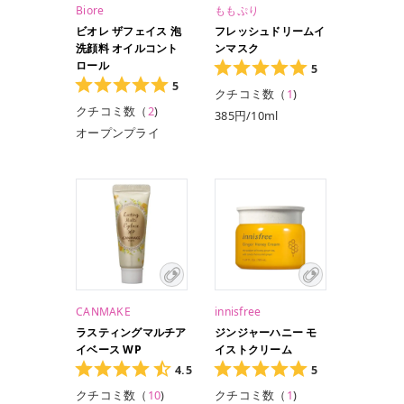
Biore
ももぷり
ビオレ ザフェイス 泡
フレッシュドリームイ
洗顔料 オイルコント
ンマスク
ロール
5
5
クチコミ数（
1
)
クチコミ数（
2
)
385円/10ml
オープンプライ
ス/200ml
オープンプライ
ス/340ml（レフィ
ル）
CANMAKE
innisfree
ラスティングマルチア
ジンジャーハニー モ
イベース WP
イストクリーム
4.5
5
クチコミ数（
10
)
クチコミ数（
1
)