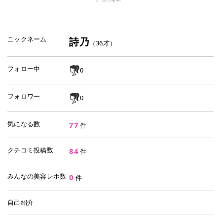
ニックネーム
詩乃
（
36
才）
フォロー中
0
フォロワー
0
気になる数
77
件
クチコミ投稿数
84
件
みんなの美容レポ数
0
件
自己紹介