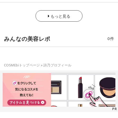
もっと見る
みんなの美容レポ
0
件
COSMEbiトップページ
»
詩乃
プロフィール
PR