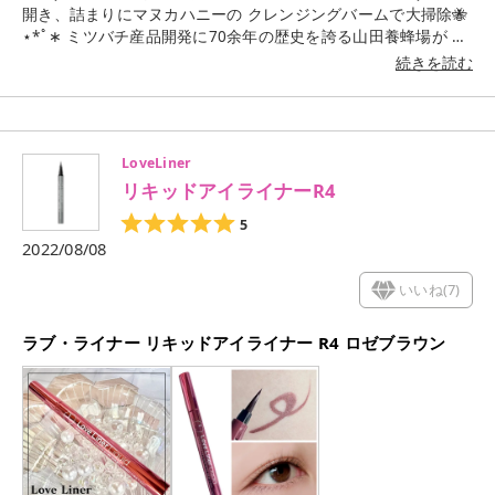
ャドウ、リップ、リップバーム マットで結構好きなカラー多く
開き、詰まりにマヌカハニーの クレンジングバームで大掃除🐝
てときめいた〜✨️ 思わず集めたくなっちゃうカラバリ最高🥳 ー
⋆︎*ﾟ∗ ミツバチ産品開発に70余年の歴史を誇る山田養蜂場が 開
ーーーーーーーーーーーーーーーーーーーー Chacott アイシャ
発したクレンジングバームの紹介👏 ーーーーーーーーーーーー
続きを読む
ドウブラシ083/¥2200 マルチカラーバリエーション/SP/¥1320
ーーーーーーーーー 山田養蜂場(アピセラピーコスメティクス)
ーーーーーーーーーーーーーーーーーーーーー #チャコット
マヌカハニークレンジングバーム/75g/¥3850 生マヌカ蜂蜜を
#chacottcosmetics #chacott #アイシャドウブラシ #アイシャ
はじめマヌカオイル、ローヤルゼリー エキス、5種の和洋ハー
ドウブラシ083 #メイクブラシ #マルチカラーバリエーション #
ブの美容成分をたっぷりと 配合したクレンジングバーム。 とろ
LoveLiner
アイメイク #アイシャドウ #単色シャドウ #ラメメイク #映え
～りとオイル状にとろけるバームが肌に負担を かけずにメイク
るメイクアップ ーーーーーーーーーーーーーーーーーーーーー
リキッドアイライナーR4
汚れも毛穴の汚れもすっきりオフ。 洗い上がりはもっちりうる
おいのあるクリアな肌に。 洗うごとに毛穴の気にならない明る
5
くなめらかな 肌に導く。W洗顔不要の1品2役。 無香料/無着色/
2022/08/08
無鉱物油/パラベンフリー ーーーーーーーーーーーーーーーー
ーーーーー テクスチャーは見た目やわらかそうだけど意外と し
いいね(
7
)
っかりしてハチミツが固まった状態みたい！ でも肌に乗せて撫
でるととろ〜りオイルに😊 とろとろでメイクにも馴染みやすい
ラブ・ライナー リキッドアイライナー R4 ロゼブラウン
👌✨ メイクちょっと残ってても乳化させるとみるみる 浮いて洗
い流す時にはしっかり落ちてる🥰 鼻の黒ずみも軽減したから毛
穴の奥までオイルが 届いて汚れを浮かしてるの実感した😭 生
マヌカハニー配合で洗い上がりしっとり🍯🐝 保湿と肌のキメを
整えてくれるよ🙌 保湿だけでなく植物とフルーツでエイジング
ケアも！ 角質クリア・ハリ…セイヨウナシ果汁発酵液 くすみ…
ボタンエキス 毛穴引き締め…ノイバラ果実エキス ーーーーーー