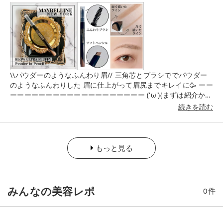
ーーーーーーーーーーーーーーーーーー #ZEESEA #ズーシー
#16色アイシャドウパレット #ホルスの目 #アイシャドウパレ
ット #アイシャドウ #海外コスメ #コスメ ーーーーーーーーー
ーーーーーーーーーーーー
\\パウダーのようなふんわり眉// 三角芯とブラシででパウダー
のようなふんわりした 眉に仕上がって眉尻までキレイに🥳 ーー
ーーーーーーーーーーーーーーーーーーー ('ω'){まずは紹介から
🎉 MAYBELLINE NEWYORK ファッションブロウ パウダーイン
続きを読む
ペンシル N 全8色 ・パウダーイン三角芯採用 面を眉頭や眉全体
をふんわり埋める 角で細かい部分を描き足して眉尻までキマる
・ふんわりブラシ とかすだけで自然になじませて更にふんわり
感up ・髪色に合わせる8色展開 BR-0 暗めの濃茶色 BR-1 自然な
もっと見る
濃茶色 BR-2 自然な茶色 BR-3 明るい茶色 BR-4 黄味のある明る
い茶色 BR-7 グレーブラウン BR-8 ピンクブラウン BK-1 自然な
黒 BR-9 オリーブブラウン(限定色) ーーーーーーーーーーーーー
ーーーーーーーー (´▽`)_/{実際使ってみたヨ✨ 今回は【BR-4(黄
みんなの美容レポ
0
件
味のある明るい茶色)】の紹介🙌 角が最小1mm、面が最大3mm
の三角芯でなめらかな 描き心地だから広い面で全体を埋めて角
で形を 整えるように使うよ👌ブラシもついてるから とかして馴