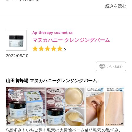
ー ▶アイシャドウブラシ083 熊野町で穂先が作られ完成品まで
続きを読む
仕立てられた 熊野筆で獣毛のような柔らかい使い心地のいい 人
工毛を使用したブラシ ーーーーーーーーーー 実際に使ってみた
🙌 先端に向かって細くなってる形状だからしっかり 粉含みが良
くてピンポイントでラメをのせることも◎ 今回使用したマルチ
Apitherapy cosmetics
カラーバリエーションの MEやSPなどのラメ系を使用するのに
マヌカハニー クレンジングバーム
オススメ✨️ もちろん他のラメ系にも使えるよ👌 ーーーーーーー
ーーーーーーーーーーーーーー ▶マルチカラーバリエーション
5
SP(スパークル) 大小のパールとラメが光を集め解き放つスパー
2022/08/10
クル 肌にフィットしゴージャスな煌めきを演出 ーーーーーーー
ーーー 実際に使ってみた🙌 結構派手な感じに仕上がるかと思っ
いいね(
8
)
たけど いつも使ってる偏光系ラメと比べるとシンプルで 控えめ
ではあるけどキレイめ感がいい👌 ラメの大きさが大小あって煌
山田養蜂場 マヌカハニークレンジングバーム
めく強さが違うから ツヤっと感よりキラッキラ瞬くような動き
がある👏 どんなカラーとも相性良さそうだし使い勝手も◎ ーー
ーーーーーーーーーーーーーーーーーーー 今回マルチカラーバ
リエーションのSPを使ったけど マルチカラーのカラバリや質
感、使い方が豊富で 面白いから紹介するよ🥳 ▶9つの質感 マッ
ト(28色)、パール(11色) メタリック(6色)、トゥインクル(6色) ス
パークル(5色)、シルキー(12色) バーム(10色)、ビビッド(12
色)、グロッシー(10色) ▶9つの使い方 アイシャドウ、アイシャ
ドウベース アイライナー、アイブロウ、チーク ハイライト、シ
\\黒ずみ！いちご鼻！毛穴の大掃除バーム🍯// 毛穴の黒ずみ、