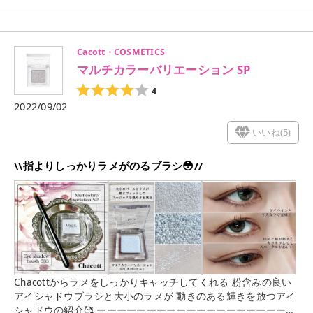
Cacott・COSMETICS
マルチカラーバリエーション SP
4
2022/09/02
いいね(
5
)
\\指よりしっかりラメがのるブラシ😳//
Chacottからラメをしっかりキャッチしてくれる 粉含みの良い
アイシャドウブラシと大小のラメが 動きのある輝きを放つアイ
シャドウの紹介🥰 ーーーーーーーーーーーーーーーーーーーー