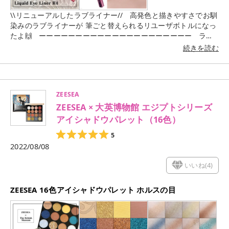
ーーーーーーーーーーーーーーー ちなみに クレンジングに置い
て大事なのは【乳化】😫 クレンジングで乳化してないって方や
\\リニューアルしたラブライナー// ⁡ ⁡ 高発色と描きやすさでお馴
乳化自体を 知らない方は特にメイク落ちない〜💦な事が多くて
染みのラブライナーが 筆ごと替えられるリユーザボトルになっ
困っているのでは？🤔 乳化というのは水と油がしっかり混ざっ
たよ🙌 ⁡ ⁡ ーーーーーーーーーーーーーーーーーーーーー ⁡ ⁡ ラ
た状態で オイルが透明から白く変化することです😌 洗い流す
ブ・ライナー リキッドアイライナー R4 全6色 ⁡ ⁡ 環境を考えた素
続きを読む
前に手を水またはぬるま湯に濡らして オイルと馴染ませるとだ
材にリニューアルしたラブ・ライナー 「リユーザブボトル」は
んだん白く乳化してくる からそのまま優しくメイクと馴染ませ
筆とインクがセットになった 専用リフィルをつけ替えて使えま
てね👌 汚れがしっかり浮いてすすぎやすい状態になるよ🙌 より
す。 ウォータープルーフなのにぬるま湯で簡単オフでき 10種
きちんとメイクを落として肌をキレイな状態に してあげること
類の美容成分配合でメイクする度美しい目元に。 ⁡ ⁡ カラーは定
ZEESEA
で肌トラブルも軽減するから乳化は とっても大事だよ〜😫 ー
番ブラックからブラウン色多めの全6色 ⁡ ⁡ 発色の良い濃密ブラッ
ーーーーーーーーーーーーーーーーーーーー 山田養蜂場(アピセ
ZEESEA × 大英博物館 エジプトシリーズ
ク 程よく際立つダークブラウン 赤み強めのブラウン 肌なじみ
ラピーコスメティクス) マヌカハニークレンジングバーム/75g/
の良い明るめミルクブラウン 透明感のあるブラウン寄りグレー
アイシャドウパレット（16色）
¥3850 ※定期購入初回:¥1925 山田養蜂場のサイトから購入でき
のモカグレージュ ピンクみのある華やかなロゼブラウン ⁡ ⁡ ーー
5
るよ🙆‍♀️ ーーーーーーーーーーーーーーーーーーーーー #マヌカ
ーーーーーーーーーーーーーーーーーーー ⁡ ⁡ グレージュやダー
2022/08/08
ハニー #クレンジングバーム #山田養蜂場 #スキンケア #毛穴
クブラウンも持ってるんですが リニューアル後の製品では無い
ケア #はちみつコスメ #クレンジング #バーム #黒ずみ #いち
ので今回はR4の ロゼブラウンのみの紹介です😊 ⁡ ⁡ 初めて使った
いいね(
4
)
ご鼻 ーーーーーーーーーーーーーーーーーーーーー
リキッドアイライナーはラブライナー。 やっぱり1番びっくり
したのは描きやすさ😳 細い線も太い線も自由自在だし何より最
後の先まで キレイに発色するのに液が溜まらないのが強み🥳 ⁡ ⁡
ZEESEA 16色アイシャドウパレット ホルスの目
ロゼブラウンはピンクみの強いブラウンで一見 目立ちすぎるか
なって思うけどブラウン色だから 肌なじみはもちろん、どのア
イシャドウカラーでも 割と相性が良い👌明るすぎ暗すぎずだか