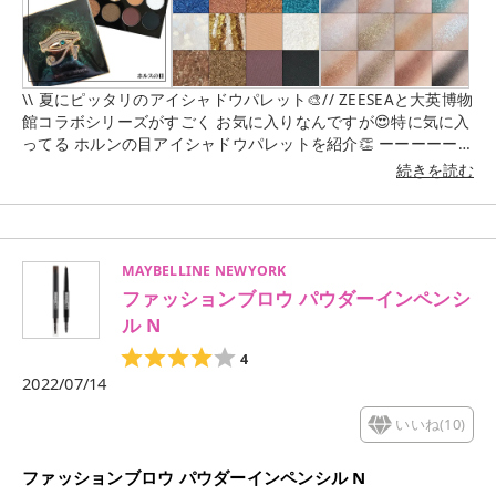
らポイント 使いにも良いし、囲んでも目元が強くなりすぎない
から初心者にもおすすめ🙌 ⁡ ⁡ 水や汗にも強いし擦っても落ちな
い😌 でもぬるま湯ですぐにオフできてメイク落としで ゴシゴ
シする必要もなく美容液成分配合でケアも してくれるから目元
に優しいのもありがたい🙏✨ ⁡ ⁡ リニューアルされてリフィルに
\\ 夏にピッタリのアイシャドウパレット🎨// ZEESEAと大英博物
付け替え可能に なったのは正直推せる。特に消耗品の筆ごと替
館コラボシリーズがすごく お気に入りなんですが😍特に気に入
え られるのは画期的じゃないかな🤔 ⁡ ⁡ ーーーーーーーーーーー
ってる ホルンの目アイシャドウパレットを紹介👏 ーーーーーー
ーーーーーーーーーー ⁡ ⁡ ラブ・ライナー リキッドアイライナー
ーーーーーーーーーーーーーーー ZEESEA×The British Museum
続きを読む
R4(全6色)/¥1760 リキッドアイライナー R4リフィル/¥1540 ⁡ ⁡ ド
16色アイシャドウパレット ホルスの目 マット、サテン、シマ
ラッグストアやバラエティショップで購入可能💡 リニューアル
ー、偏光4つの質感 高発色でなめらかなテクスチャーは密着力
商品かはパッケージを要確認⚠️ ⁡ ⁡ ーーーーーーーーーーーーー
も 高く粉飛びラメ落ちしません。 特にラメや偏光は宝石のよう
ーーーーーーーー ⁡ ⁡ #ラブライナー #リキッドアイライナー #ア
な輝きでとても 魅力的。パケはエジプト神話のデザイン。 ーー
イメイク #ロゼブラウン #コスメ #アイケア #リニューアル #
MAYBELLINE NEWYORK
ーーーーーーーーーーーーーーーーーーー 青系アイシャドウが
リフィル #ウォータープルーフ ⁡ ⁡ ーーーーーーーーーーーーー
ファッションブロウ パウダーインペンシ
入ってるとつい買ってしまう😅 このパレットの青は発色がめち
ーーーーーーーー
ゃくちゃ良くて 時間が経っても暗くならないから明るめの青系
ル N
アイシャドウが好きな人にオススメ🙌 パレットには青系と相性
4
のいいイエローとブラウンの カラバリ中心でラメもゴールドが
2022/07/14
入ってるから クールさと可愛さを兼ね揃えた夏にピッタリの パ
レットですっごく気に入ってます🥰 個人的に捨て色ナシのパレ
いいね(
10
)
ット😌 アイメイクはアマガエルイメージ🥳 ーーーーーーーー
ーーーーーーーーーーーーー ZEESEA×The British Museum 16
色アイシャドウパレット ホルスの目 ¥3280/※Amazon ーーー
ファッションブロウ パウダーインペンシル N