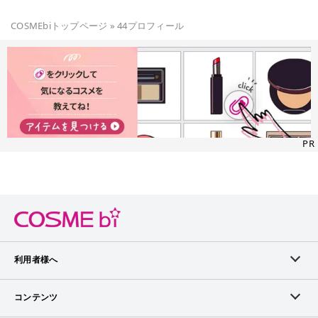
染ませるとパウダーみたいにナチュラルな 仕上がりに😌 芯の
なめらかさがクセになるやわらかさで好き🥰 ーーーーーーーー
COSMEbiトップページ
»
44
プロフィール
ーーーーーーーーーーーーー (˘ω˘){ここで購入できるよ✌️
MAYBELLINE NEWYORK ファッションブロウ パウダーインペン
シルN/BR-4 ¥1199 ーーーーーーーーーーーーーーーーーーー
ーー #maybelline #メイビリン #アイブロウ #ファッションブ
ロウ #パウダーインペンシル #ペンシルアイブロウ #ブラウン
#ウォータプルーフ #コスメ ーーーーーーーーーーーーーーー
ーーーーーー
PR
利用者様へ
メンバーログイン
コンテンツ