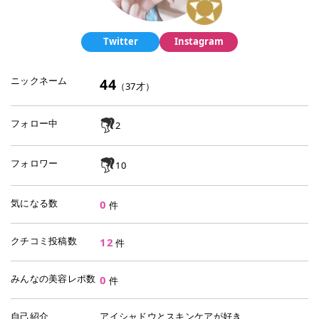
Twitter
Instagram
ニックネーム
44
（
37
才）
フォロー中
2
フォロワー
10
気になる数
0
件
クチコミ投稿数
12
件
みんなの美容レポ数
0
件
自己紹介
アイシャドウとスキンケアが好き