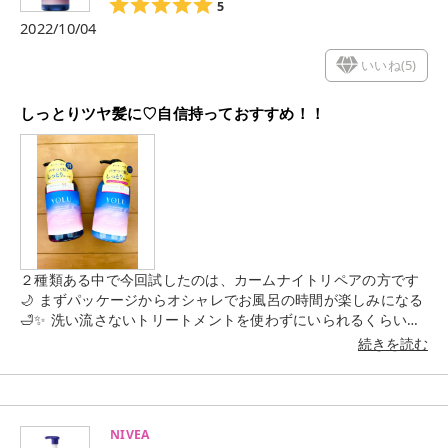
5
2022/10/04
いいね(
5
)
しっとりツヤ髪に♡自信持っておすすめ！！
２種類ある中で今回試したのは、カームナイトリペアの方です
🌙 まずパッケージからオシャレでお風呂の時間が楽しみになる
🛁✨ 洗い流さないトリートメントを使わずにいられるくらいの
まとまりにビックリした🫢❣️ 本当にパサつきも気にならないく
続きを読む
らいで、しっとりうるツヤ髪になれちゃう😍💗💗 香りもとって
も好み🌕💖 これはリピ確定😎‼️‼️
NIVEA