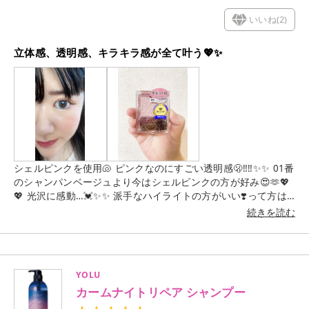
いいね(
2
)
立体感、透明感、キラキラ感が全て叶う💖✨
シェルピンクを使用🐚 ピンクなのにすごい透明感🫢‼️‼️✨✨ 01番
のシャンパンベージュより今はシェルピンクの方が好み😍🫶💖
💖 光沢に感動…💓✨✨ 派手なハイライトの方がいい❣️って方は
絶対セザンヌのハイライトを推す🙆🏻‍♀️♥️♥️
続きを読む
YOLU
カームナイトリペア シャンプー