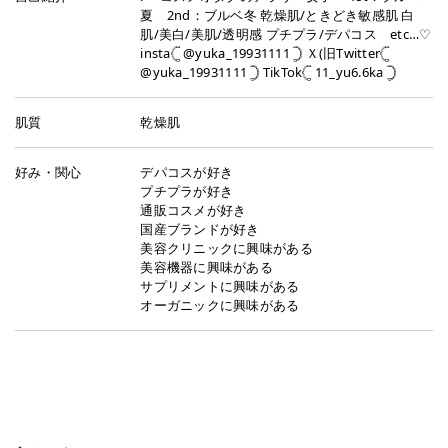
夏 2nd：ブルベ冬 乾燥肌/ときどき敏感肌 白
肌/美白/美肌/透明感 プチプラ/デパコス etc…♡
insta𓊆 @yuka_19931111 𓊇 Ｘ(旧Twitter𓊆
@yuka_19931111 𓊇 TikTok𓊆 11_yu6.6ka 𓊇
肌質
乾燥肌
好み・関心
デパコスが好き
プチプラが好き
通販コスメが好き
国産ブランドが好き
美容クリニックに興味がある
美容機器に興味がある
サプリメントに興味がある
オーガニックに興味がある