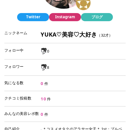
Twitter
Instagram
ブログ
ニックネーム
YUKA♡美容♡大好き
（
32
才）
フォロー中
0
フォロワー
8
気になる数
0
件
クチコミ投稿数
10
件
みんなの美容レポ数
0
件
自己紹介
. ＊コスメオタクのアラサー女子＊ 1st：ブルベ