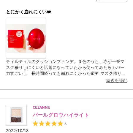
とにかく崩れにくい❤️
ティルティルのクッションファンデ、３色のうち、赤が一番マ
スク移りしにくいと話題になっていたから使ってみたらカバー
力すごいし、長時間経っても崩れにくかった🫣💗 マスク移りも
ほぼなし🙆‍♀️🌸 少量で色付くからコスパは悪くないかも🥰🫰💓
続きを読む
難点は、カラバリが少ないから肌に合う色がなかなか見つから
ないかも🥺 一番明るい色を選んでも首との差が分かるくらいか
な🥺 でもまたリピしたいと思った꒰ ᐡᴗ͈ ·̫ ᴗ͈ ꒱💘
CEZANNE
パールグロウハイライト
5
2022/10/18