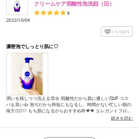
クリームケア弱酸性泡洗顔（旧）
5
2022/10/04
いいね(
1
)
濃密泡でしっとり肌に♡
潤いを残しつつ洗える😍🌼 弱酸性だから肌に優しい🥰🌈 コス
パも良い👍 泡🫧だから時短にもなるし、時間がない忙しい朝の
味方🙆🏻‍♀️🤍 もち肌になるからおすすめ🧸💗💗 エレガントフロー
ラルの香りで癒される💐
続きを読む