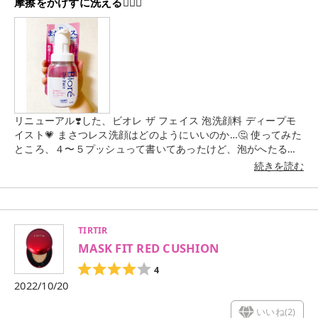
摩擦をかけずに洗える🧏🏻‍♀️
リニューアル❣️した、ビオレ ザ フェイス 泡洗顔料 ディープモ
イスト💗 まさつレス洗顔はどのようにいいのか…🤔 使ってみた
ところ、４〜５プッシュって書いてあったけど、泡がへたる感
じがありました🥺💦 でも、肌に優しい🥰🫶💓✨ 摩擦をかけずに
続きを読む
洗えるのは良い🙆🏻‍♀️💕 濃密泡で朝の時短ケアにいいんだけど、
しっとりせず、気持ち乾燥が気になる… 悪くはないけど、特別
いい‼️という訳ではない🥺 今のところリピ予定はないかなぁ(ᐡ o̴̶̷̥᷄
̫ o̴̶̷̥᷅ ᐡ)
TIRTIR
MASK FIT RED CUSHION
4
2022/10/20
いいね(
2
)