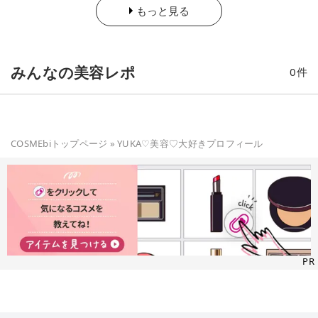
もっと見る
みんなの美容レポ
0
件
COSMEbiトップページ
»
YUKA♡美容♡大好き
プロフィール
PR