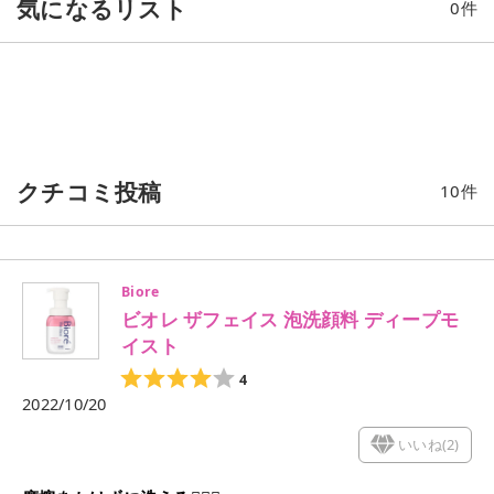
気になるリスト
0
件
クチコミ投稿
10
件
Biore
ビオレ ザフェイス 泡洗顔料 ディープモ
イスト
4
2022/10/20
いいね(
2
)