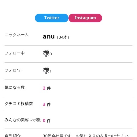
Twitter
Instagram
ニックネーム
anu
（
34
才）
フォロー中
0
フォロワー
1
気になる数
2
件
クチコミ投稿数
3
件
みんなの美容レポ数
0
件
自己紹介
30代会社員です。お気に入りのを見つけたくい