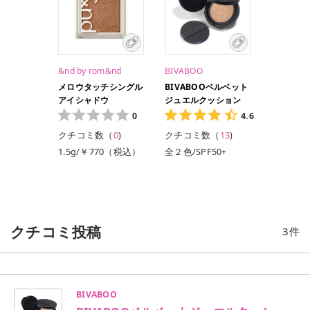
&nd by rom&nd
BIVABOO
メロウタッチシングル
BIVABOOベルベット
アイシャドウ
ジュエルクッション
0
4.6
クチコミ数（
0
)
クチコミ数（
13
)
1.5g/￥770（税込）
全２色/SPF50+
PA++++
5,830円(税込)/13g
クチコミ投稿
3
件
BIVABOO