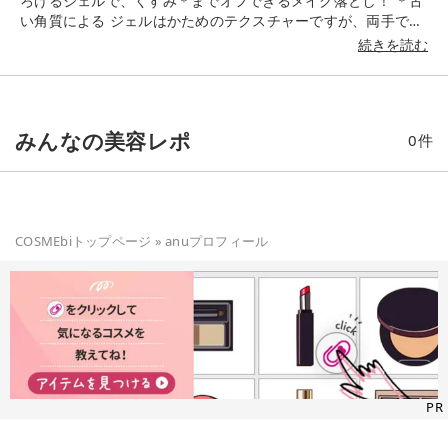
ろけるジェルで、くすみ＊までオフできるメイク落とし！ ＊古
い角質による ジェルはかためのテクスチャーですが、両手でこ
すりあわせることでやわらかくなっていきます。 すっきりした
続きを読む
使用感。 リフレッシュアロマの香りがほのかに広がります✨
#PR #ニベア #肌磨きジェルクレンズ #クレンジング
みんなの美容レポ
0
件
COSMEbiトップページ
»
anu
プロフィール
PR