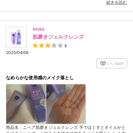
5〜10分貼るだけで毎日使いにもぴったひです◎ #PR #ルルル
続きを読む
ンプレシャス #ルルルン #化粧水フェイスマスク #パック
NIVEA
肌磨きジェルクレンズ
3
2025/04/06
いいね(
0
)
なめらかな使用感のメイク落とし
商品名：ニベア肌磨きジェルクレンズ 手でほぐすとオイルがと