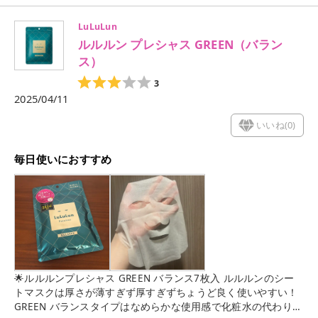
LuLuLun
ルルルン プレシャス GREEN（バラン
ス）
3
2025/04/11
いいね(
0
)
毎日使いにおすすめ
🌟ルルルンプレシャス GREEN バランス7枚入 ルルルンのシー
トマスクは厚さが薄すぎず厚すぎずちょうど良く使いやすい！
GREEN バランスタイプはなめらかな使用感で化粧水の代わりに