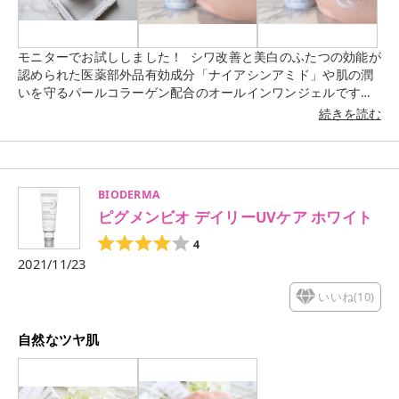
モニターでお試ししました！ シワ改善と美白のふたつの効能が
認められた医薬部外品有効成分「ナイアシンアミド」や肌の潤
いを守るパールコラーゲン配合のオールインワンジェルです。
ジェルはぷるっとしていて瑞々しいテクスチャー。 スーッと伸
続きを読む
びます。 乾燥する部分には重ね塗りがオススメです。 肌に馴
染ませるとしっとり滑らかな触り心地に！ べたつかないのでメ
イクにも響きません。
BIODERMA
ピグメンビオ デイリーUVケア ホワイト
4
2021/11/23
いいね(
10
)
自然なツヤ肌