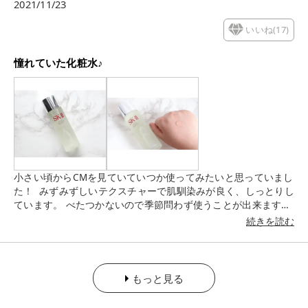
2021/11/23
いいね(
17
)
憧れていた化粧水♪
小さい頃からCMを見ていていつか使ってみたいと思っていまし
た！ みずみずしいテクスチャーで肌馴染みが良く、しっとりし
ています。 べたつかないので季節問わず使うことが出来ます。
酵母の香りが強いので、1度お試ししてから購入することをオス
続きを読む
スメします。 フェイシャルトリートメントエッセンス SK-IIの
キャンペーンに参加中[PR]
もっと見る