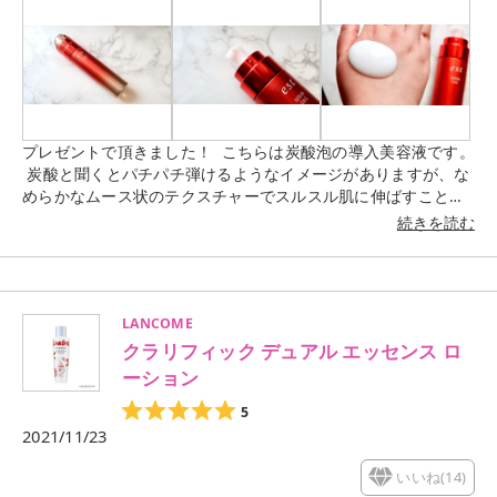
プレゼントで頂きました！ こちらは炭酸泡の導入美容液です。
炭酸と聞くとパチパチ弾けるようなイメージがありますが、な
めらかなムース状のテクスチャーでスルスル肌に伸ばすことが
出来ます。 特に刺激もなく使用出来ました。 肌に馴染ませる
続きを読む
と手のひらに吸い付いてきます。 しっとりとした仕上がりが好
きな方にオススメです。
LANCOME
クラリフィック デュアル エッセンス ロ
ーション
5
2021/11/23
いいね(
14
)