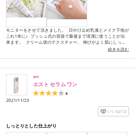
モニターをさせて頂きました。 日やけ止め乳液とメイク下地が
これ1本に♪ プッシュ式の容器で最後まで清潔に使うことが出
来ます。 クリーム状のテクスチャー。 伸びがよく肌にしっか
り密着します。 白っぽいクリームですが、白浮きすることはあ
続きを読む
りませんでした。 馴染ませると自然なツヤ肌になり、透明感が
出て肌を綺麗にみせてくれます。
est
エスト セラム ワン
4
2021/11/23
いいね(
12
)
しっとりとした仕上がり