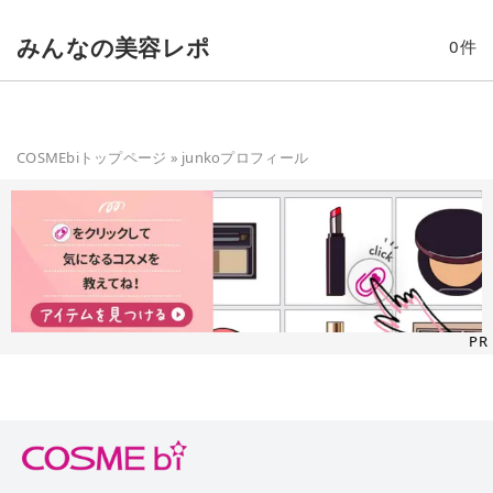
みんなの美容レポ
0
件
COSMEbiトップページ
»
junko
プロフィール
PR