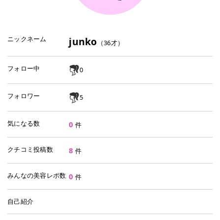
ニックネーム
junko
（
36
才）
フォロー中
0
フォロワー
5
気になる数
0
件
クチコミ投稿数
8
件
みんなの美容レポ数
0
件
自己紹介