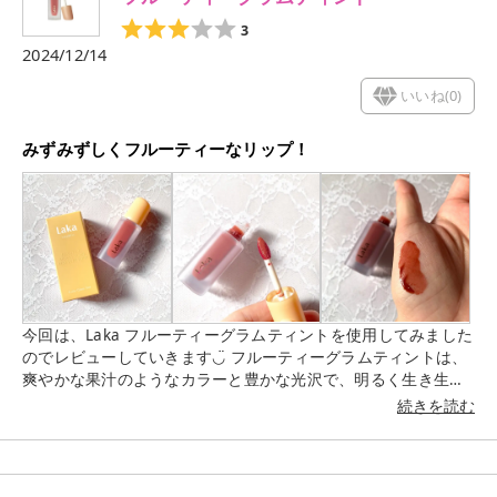
® #透明感 #リミットレス *1:高浸透ビタミンC(パルミチン酸ア
3
スコルビルリン酸3Na:整肌成分)
2024/12/14
いいね(
0
)
みずみずしくフルーティーなリップ！
今回は、Laka フルーティーグラムティントを使用してみました
のでレビューしていきます◡̈ フルーティーグラムティントは、
爽やかな果汁のようなカラーと豊かな光沢で、明るく生き生き
とした印象を与えるというグロウティントです！ つけたてのカ
続きを読む
ラーをキープする密着力と、ふっくらとした光沢感が持続して
くれるそう✨ 【使用感】 唇に塗布してみると、水のようにスッ
と伸び、つけ心地もみずみずしく軽いです☺️ 何よりもりんご？
みたいな甘い香り(というか味)が好きです笑 カラーは120 カフ