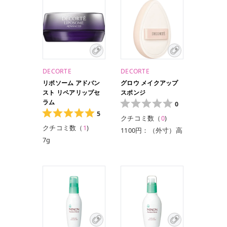
DECORTE
DECORTE
リポソーム アドバン
グロウ メイクアップ
スト リペアリップセ
スポンジ
ラム
0
5
クチコミ数（
0
)
クチコミ数（
1
)
1100円：（外寸）高
7g
さ: 165 幅:115 奥行
き:20 ※単位mm