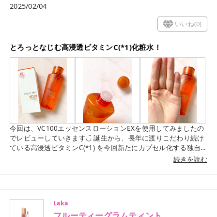
2025/02/04
いいね(
0
)
とろっとなじむ高浸透ビタミンC(*1)化粧水！
今回は、VC100エッセンスローションEXを使用してみましたの
でレビューしていきます◡̈ 誕生から、長年に渡りこだわり続け
ている高浸透ビタミンC(*1) を今回新たにカプセル化する独自
技術「マイクロ安定化技術」を採用し、高浸透かつさらなる高
続きを読む
濃度(「シーラボ VエッセンスローションEX R」比)、安定処方の
実現に成功したという化粧水✨ とろみのあるローションです
が、スッと肌に伸びる使い心地です☺️ とろみがあるので特に今
の時期にはぴったりの使用感だなと思いました 私の肌では重た
Laka
くならず、ベタつきを感じにくいので使いやすいと感じまし
フルーティーグラムティント
た。 柑橘系の香りがふわっとします🍊 #PR #ドクターシーラボ