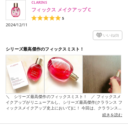
CLARINS
ェインローズをしようしてみました！ 深みがあり、秋冬にはぴ
フィックス メイクアップ C
ったりのカラーです🌲 暗めのカラーが好きな方には特におすす
めです✨ ティッシュオフしても、程よく残ってくれるので私は
5
ティッシュオフして仕上げています♪
2024/12/11
いいね(
0
)
シリーズ最高傑作のフィックスミスト！
＼ シリーズ最高傑作のフィックスミスト！ ／ フィックスメ
イクアップがリニューアルし、シリーズ最高傑作(クラランス フ
ィックスメイクアップ史上において)に！ 今回は、クラランス
フィックス メイクアップNを使用してみましたのでレビューし
続きを読む
ていきます！ クラランスフィックスミストNは、24時間(化粧持
ちデーター取得済。クラランス調べ。効果には個人差がありま