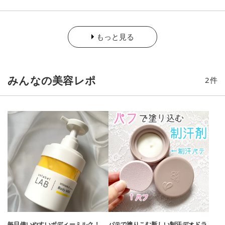
でもツヤ高く、唇への密着性に優れた粘膜色のツヤオイルコー
ト成分を配合しており、唇表面をコーティングし、ぷっくり美
しいツヤのある唇を叶えてくれるとのこと☺️ ラスティングティ
ント処方を採用し、染料で唇をじんわりと染めあげてくるそ
もっと見る
う！ 水系ベースの中にオイルを配合し、分散させたオイルイン
ウォーターベースで、ベタつきのないみずみずしいつけ心地を
実現しているとのこと✨ ヒアルロン酸・スクワラン(全て保湿)
といった美容液成分を配合し、唇へみずみずしいうるおいをあ
みんなの美容レポ
2
件
たえ、あれ・乾燥を防いでくれるそう☝️ (*1:メイクアップ効果)
【使用感】 サラッとしたテクスチャーで唇に伸ばしやすいで
す！ BE330はベージュで唇に馴染みやすいカラー◡̈ オフィスメ
イクにもぴったりなカラーです！ PK830はふんわりピンクで血
色感のあるお出かけにぴったりなカラー☺️ サッと塗っても色ム
ラになりにくく使いやすいです🙆‍♀️ 塗布後も軽い仕上がりなのが
嬉しい…！
毎日使いやすいボディーミルク！
パテで塗りこむ新しい制汗デオドラ