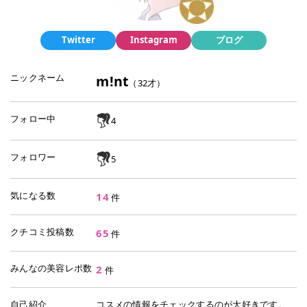
Twitter
Instagram
ブログ
ニックネーム
m!nt
（
32
才）
フォロー中
4
フォロワー
5
気になる数
14
件
クチコミ投稿数
65
件
みんなの美容レポ数
2
件
自己紹介
コスメの情報をチェックするのが大好きです。