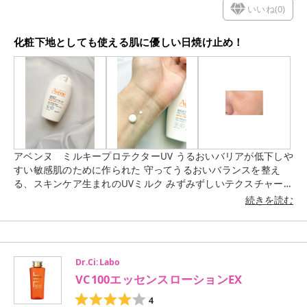
いいね(
0
)
化粧下地としても使える肌に優しい日焼け止め！
アベンヌ ミルキープロテクターUV うるおいバリアが低下しや
すい敏感肌のために作られた 守ってうるおいバランスを整え
る、スキンケア生まれのUVミルク みずみずしいテクスチャーで
肌は伸ばしやすく、ベタつかないのが嬉しい☺️ 肌は伸ばす際に
続きを読む
肌に引っかかるような感じもなく、しっとりとした使い心地で
す！ 化粧下地としても使用できます✨ 匂いも感じることがな
く、その点でも使いやすいと思います🙆‍♀️ ワンタッチキャップで
朝の忙しい時にサッと使えるのも嬉しい点です！
Dr.Ci:Labo
VC100エッセンスローションEX
4