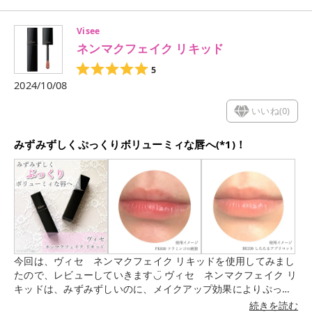
す)メイクを美しくキープし、スキンケアまで実現してくれると
いうフィックスミストです！ メイクキープ効果はもちろんのこ
Visee
と、スキンケアフォーミュラが97%で、長時間保湿、水分バラ
ネンマクフェイク リキッド
ンスを整え、肌のバリア機能をキープ、大気中のチリやホコリ
などから肌を守ってくれるそう☺️ オーガニックローズ(ロドデン
5
ドロンフェルギネウムエキス:整肌成分)、ダマスクローズ(ダマ
2024/10/08
スクバラエキス:香料)、グレープフルーツ(グレープフルーツ果
実エキス:整肌成分)、キイチゴ(ヨーロッパキイチゴ果実水:整肌
いいね(
0
)
成分)、セイロンベンケイ(トウロウソウ葉エキス:保湿成分)とい
った成分を配合しています✨ アルペンローズですが、フランス
みずみずしくぷっくりボリューミィな唇へ(*1)！
アルプスの自社農園、ドメーヌ クラランスでオーガニック栽培
されているんです🌹 【使用感】 ボトルから高級感があり、使う
たびにテンションが上がります☺️ 実際に噴射してみるとミスト
がとても細かく、ついているのか分からないくらいです…！ 噴
射後にローズの香りがふわっとするので、それで塗布できてる
かを確認してます笑 こちらを使用し始めてからあまりメイク崩
れを感じないのが嬉しい🥰 瓶なので持ち運びにくさはあります
が、それ以外は申し分ない使用感でした✨
今回は、ヴィセ ネンマクフェイク リキッドを使用してみまし
たので、レビューしていきます◡̈ ヴィセ ネンマクフェイク リ
キッドは、みずみずしいのに、メイクアップ効果によりぷっく
りボリューミィな唇に仕上がるリキッドルージュ！ オイルの中
続きを読む