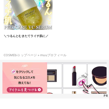
＼つるんとむきたてライチ肌に／
COSMEbiトップページ
»
muu
プロフィール
PR