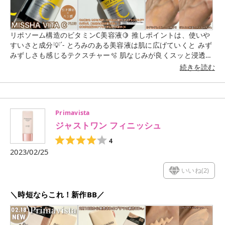
リポソーム構造のビタミンC美容液🍋 推しポイントは、使いや
すいさと成分💡´- とろみのある美容液は肌に広げていくと みず
みずしさも感じるテクスチャー🫧 肌なじみが良くスッと浸透し
ます🫢 ほどよく保湿力があるのにベタつきがなく むしろ、なめ
続きを読む
らかな肌触りが心地よい🥹✨ わたしの場合、ビタミンC系は 刺
激を感じることもあるのですが...！ こちらは比較的マイルドな
処方になっているそうで 産後の敏感になっている肌にも使えま
した🙆🏻‍♀️💓 (※すべての方に皮膚刺激が起こらないというわけで
Primavista
はありません) また、ビタミンCの他にも さまざな肌悩みにアプ
ジャストワン フィニッシュ
ローチしてくれる 魅力的な成分がモリモリでこの価格！！ あり
がたすぎる〜🥹🙏🏻 個人的にMISSHAといえば、クッションフ
4
ァンデや アイシャドウのコスメのイメージが強かったのですが
2023/02/25
スキンケア用品も凄かった🤩🫶🏻🫶🏻
いいね(
2
)
＼時短ならこれ！新作BB／