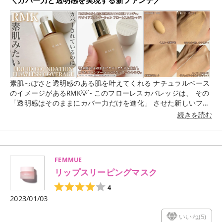
＼カバー力と透明感を実現する新ファンデ／
素肌っぽさと透明感のある肌を叶えてくれる ナチュラルベース
のイメージがあるRMK💡´- このフローレスカバレッジは、 その
「透明感はそのままにカバー力だけを進化」 させた新しいファ
ンデーションになっているそう🫢 テクスチャは水系成分を50%
続きを読む
以上配合されているだけ あって、みずみずしくなめらかにスー
ッと伸びます！ 1pushで顔全体と気になる部分を重ねても余る
くらい 薄膜で密着感もgood◎ 仕上がりは、ほどよいツヤのあ
るセミマット肌に🧏🏼‍♀️ ハイカバーとまではいかないけれど、 厚
FEMMUE
塗り感なく毛穴や赤みを目立ちにくくしてくれるので 個人的に
リップスリーピングマスク
はこれくらいのカバー力がちょうど良いです🫶🏻 今回、久しぶ
りにRMKのファンデを使ったのですが 確かにカバー力が進化し
4
ている気がします...！！ そしてなんといってもこの素肌感とつ
2023/01/03
け心地の良さ✨ さすがRMKだな〜と思いました🥹💓 気になった
方はぜひチェックしてみてくださいね🔍 【COLOR：102番】
いいね(
5
)
イエロー系 標準色