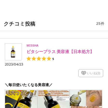
クチコミ投稿
25
件
MISSHA
ビタシープラス 美容液【日本処方】
5
2023/04/23
いいね(
3
)
＼毎日使いたくなる美容液／