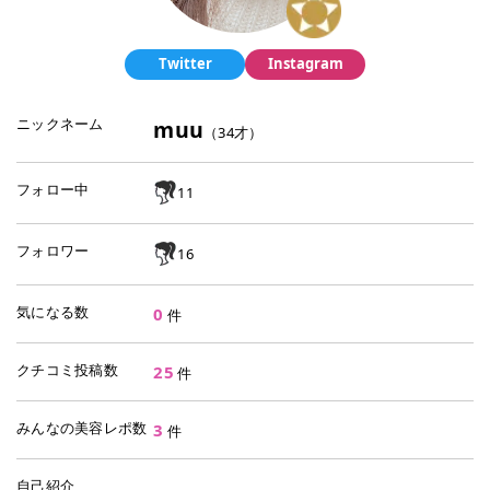
Twitter
Instagram
ニックネーム
muu
（
34
才）
フォロー中
11
フォロワー
16
気になる数
0
件
クチコミ投稿数
25
件
みんなの美容レポ数
3
件
自己紹介