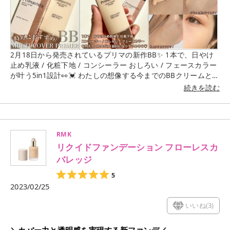
2月18日から発売されているプリマの新作BB✨ 1本で、日やけ
止め乳液 / 化粧下地 / コンシーラー おしろい / フェースカラー
が叶う5in1設計👀💓 わたしの想像する今までのBBクリームとは
違い、 なめらかさもありつつサラッと軽いテクスチャ𓋪◌ 仕上
続きを読む
がりもパウダーなしでいけるくらいふんわり サラサラでこれは
本当に時短になるな〜と🫢💡 肌への密着感も良く、長時間の色
持ちキープ！ とのことに納得の仕上がりでした🥹👏🏻 ただ、肌
に密着していくのも早いので 素早く塗り広げていくことをおす
RMK
すめします🤔 カバー力はハイカバー！とまでは思いませんでし
リクイドファンデーション フローレスカ
たが (濃いシミはちょっと気になるかなって感じです。) 毛穴や
色ムラは目立ちにくくしてくれるので 軽いお出かけなら1本で
バレッジ
十分だと思います◎ あとは、厚塗り感が出ないところがgoodで
5
す❣️ 【COLOR】 02：ヘルシーベージュ
2023/02/25
いいね(
3
)