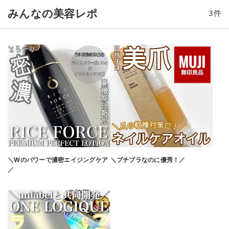
イプ 標準色より1〜2トーン明るめかな？と思います🤔 オンラ
みんなの美容レポ
3
件
イン診断ではC24がおすすめでしたが、 N22のワントーン明る
い仕上がりも好みでした♩ 全18色と豊富なカラー展開で自分好
みのカラーを 見つけることができそうです😚🎨
＼Wのパワーで濃密エイジングケア
＼プチプラなのに優秀！／
／