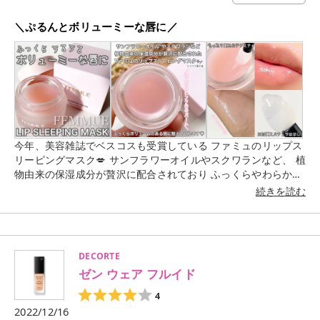
＼ぷるんとボリューミーな唇に／
今年、美容雑誌でベスコスも受賞している ファミュのリップス
リーピングマスク💋 サンフラワーオイルやスクワランなど、 植
物由来の保湿成分が贅沢に配合されており ふっくらやわらかい
唇に導いてくれます💡 以前からすごく気になっていたのですが
続きを読む
実際に使ってみて良さを実感しました🥹👏🏻 寝る前にたっぷり
塗って寝ると翌朝しっとり！ バームはもったり重ためですが、
唇にのせると スルスル〜うるうる〜ッととろけてラッピング さ
れているような感覚に...🫢💓 個人的に唇の皮むけ対策にすごく
DECORTE
良かったです◎ 香りは華やかなフローラルノートの香りとのこ
ゼン ウェア フルイド
と ですが、配合されているユーカリ葉油？の香りが 強めなのか
な〜？と思いました🤔 スッキリとしたオーガニック系の香りが
4
します🍃 落ち着く香りでわたしは好きな香りでした🤤✨ すりガ
2022/12/16
ラス×薄ピンクのパケも高級感＋可愛さが あり、使うたびに気