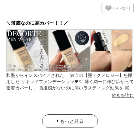
分を上げてくれます〜🥹💕 ひとつ欲を言えば付属にスパチュラ
いいね(
1
)
が欲しかった〜！ やっぱり指よりスパチュラがあった方が衛生
的なのと 使いやすいので、今は100均のシリコンチップで代用
＼薄膜なのに高カバー！！／
して使っていますが...(笑) 唇専用のスパチュラを購入しようか
なと検討中です🫶🏻
和墨からインスパイアされた、 独自の【墨テクノロジー】を採
用した リキッドファンデーション🖤🤍 薄く均一に伸び広がって
密着カバーし、 負担感がないのに高いラスティング効果を 実現
されているのだそう🪄 テクスチャはゆるめのテクスチャで ほん
続きを読む
とに少量で良く伸びる！コスパ◎です✨ なめらかな質感なが
ら、仕上がりはサラッと 軽やかなセミマット肌に仕上げてくれ
ます🧏🏼‍♀️ 薄膜なのにカバー力も申し分なしでした🥹💓 ちなみに
下地なしでも使用可能とのこと💡´- ただ、わたしの場合 乾燥肌
もっと見る
＋季節柄なこともあり 単体だと少し乾燥が気になってしまった
ので 保湿力の高い下地と合わせて使っています🫶🏻
【COLOR】N22 ピンクにも黄色にもより過ぎないナチュラルタ