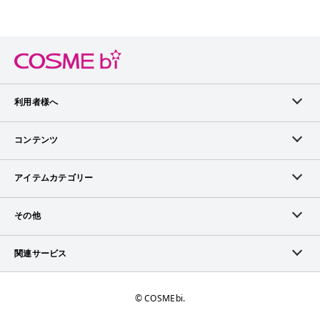
利用者様へ
メンバーログイン
コンテンツ
無料メンバー登録
ランキング
アイテムカテゴリー
メンバー会員について
アイテム・クチコミ
スキンケア
その他
アイテム掲載リクエスト
ブランドから探す
ベースメイク
お問い合わせ（ブランド様）
関連サービス
COSMEbiについて
ピックアップ特集
ポイントメイク
広告について
ママプレス
お問い合わせ
©︎ COSMEbi.
ブランド新着情報
ネイル・ネイルケア
ランキング・評価について
トラマガ