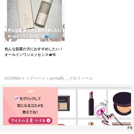
色んな肌質の方におすすめしたい！
オールインワンエッセンス🫖🫧
COSMEbiトップページ
»
pontaჱ̒( . ̫ .
プロフィール
PR