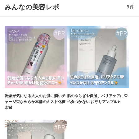
が大きくて使いやすかったので、他のシリーズも使ってみたく
みんなの美容レポ
3
件
なりました😊🩷💜 *メーキャップ効果による
乾燥が気になる大人のお肌に潤いチ
肌のゆらぎや保湿、バリアケアに🤍
ャージ‎🤍なめらか本舗のミスト化粧
ベタつかない お守りアンプル✨️
水💓