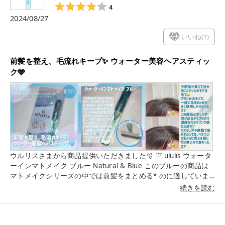
4
2024/08/27
いいね(
1
)
前髪を整え、毛流れキープ✨️ ウォーター美容ヘアスティッ
ク🩵
ウルリスさまから商品提供いただきました🫧‪ ♡⃛ ululis ウォータ
ーインマトメイク ブルー Natural & Blue このブルーの商品は
マトメイクシリーズの中では前髪をまとめる* のに適していま
す✨️ 少しツヤ感も出るタイプなので、適度なスタイリング感も
続きを読む
出て、良かったです✨️ 香りもすっきりした甘い顔りで、きつく
なくつけていてもほんのり香るくらいでした🩵 液の残量が見や
すいパッケージになっているのもとても良かったです✨️ ブラシ