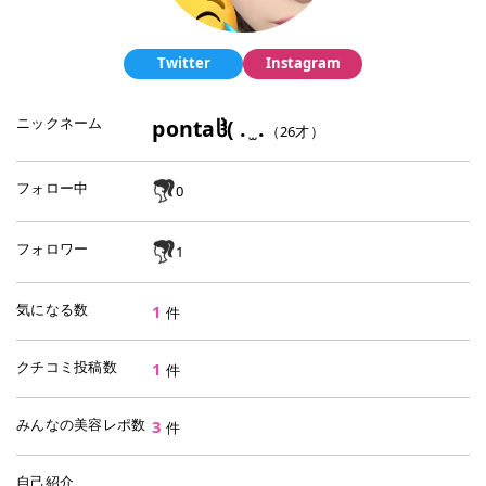
Twitter
Instagram
ニックネーム
pontaჱ̒( . ̫ .
（
26
才）
フォロー中
0
フォロワー
1
気になる数
1
件
クチコミ投稿数
1
件
みんなの美容レポ数
3
件
自己紹介