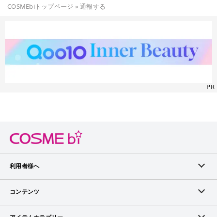
COSMEbiトップページ
»
通報する
PR
利用者様へ
メンバーログイン
コンテンツ
無料メンバー登録
ランキング