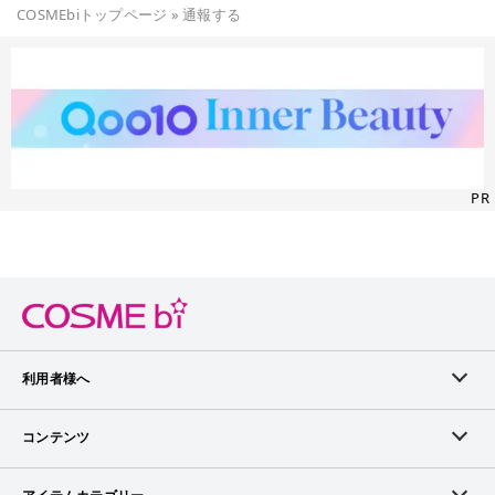
COSMEbiトップページ
»
通報する
PR
利用者様へ
メンバーログイン
コンテンツ
無料メンバー登録
ランキング