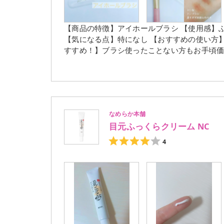
【商品の特徴】アイホールブラシ 【使用感】
【気になる点】特になし 【おすすめの使い方】
すすめ！】ブラシ使ったことない方もお手頃価
********************** ＊ … * … ＊ … * …＊ … * さっしープロデュースのRirimewブ
☺️☺️✨ 色味がとても好みで持ってるだけでテンションあがる✨ 今回はアイホールブラシです！ ブラシの粉含
みもとても良く、綺麗にアイシャドウをつけることができます( ¨̮⋆)♡
高い✨ アイホール以外にもさまざまなブラシ
のも良さそう✨ #ririmew #リリミュウ
なめらか本舗
目元ふっくらクリーム NC
4