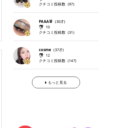
らの「のりかえ」や「お友だち紹
｜甘く可愛いモーヴピンク 鮮やかな
近、乾燥していた唇がプルンと見え
クチコミ投稿数
ナーパッドをご紹介します。 毎日使
タイミングで利用することが多いQ
(
97
)
脱毛の「熱破壊式」と「蓄熱式」と
介」も！ 6. 予約から脱毛施術まで
青みを感じるラズベリーピンク。 フ
てうれちい！ > > 引用元:コスメビ
いやすいトナーパッドから、スペシ
oo10 ・口コミを見ながら購入する
は？ 医療脱毛のレーザー機器には、
のステップ ・無料カウンセリングの
ェミニンな雰囲気を演出できる可愛
アイテム詳細を見るQoo10でのご購
ャルケアにぴったりなトナーパッド
＠cosme ・韓国コスメをチェック
大きく分けて「熱破壊式」と「蓄熱
予約方法 ・カウンセリング当日の持
らしいカラーです。 透明感を引き立
入はこちら 2026年上半期 総合2位
まで厳選しました。 1. MEDICUBE
する際によく見るOLIVE YOUNG GL
式」の2種類があり、それぞれ得意
PAAA🐰
(
30
才)
ち物 ・医師の問診とプラン提案 ・
てながら、甘さのある印象に。 韓国
柳屋（ヤナギヤ）「柳屋 あんず
PDRNピンクコラーゲンゲルトナー
OBAL など、すでに使い慣れている
な毛質が違います。 * 熱破壊式 高
施術当日の流れと次回予約の取り方
10
メイクやピンクメイクとも相性抜群
油」 👑「柳屋 あんず油」の特徴 1
パッド 「うるおいとハリ感をサポー
サイトが対象になっている場合も多
出力のレーザーをバチッ！と当て
7. 店舗一覧と美容医療メニュー ・
クチコミ投稿数
(
31
)
です。 フルーツオレ｜ピュア感あふ
00％植物由来の「柳屋 あんず油」
トし、なめらかな肌へ導く高密着ゲ
く、お買い物の内容や流れを変える
て、毛根の発毛組織に向けてレーザ
全国60院以上！エミナルクリニック
れるミルキーコーラル 白みを含んだ
フワッと香りさらっとまとまり、ツ
ルパッド」 PDRNやコラーゲン成分
必要はありません。 「どうせ買う予
ーを照射します。ワキやVIOのよう
の店舗一覧 ・脱毛だけじゃない！美
ミルキーなコーラルカラー。 やさし
ヤのある美しい髪に導きます。 ヘア
を配合し、乾燥やハリ不足が気にな
定だったコスメ」をトラミーリワー
な、太くて濃い毛にも使用が可能で
容医療メニュー 8. まとめ ｜エミナ
くふんわり発色し、粘膜リップのよ
だけでなく、ボディケア・ネイルケ
cosme
(
37
才)
る肌をしっとり整えるゲルタイプの
ドを経由するだけで、ポイントも一
す！その分、輪ゴムで弾かれたよう
ルクリニックの魅力とは？選ばれる
うな仕上がりになります。 柔らかく
アなど幅広く保湿ケア。 実際に使用
12
トナーパッド。密着力が高く、スキ
緒に受け取れる、そんな手軽さがあ
な強い痛みを感じやすい傾向があり
3つの特徴 ※1 開業2019年3月20日
可愛らしい印象になり、毎日使いた
した方のクチコミ > 5 > 1本あると
クチコミ投稿数
ンケアの土台ケアとして取り入れや
ります✨ またトラミーリワードに
(
147
)
ます。 * 蓄熱式 低出力のレーザー
～2026年6月30日時点(医療脱毛、
くなるナチュラルカラー。 スクール
便利なオイル😊 > 柳屋 あんず油 >
すいアイテムです。 アイテム詳細を
は、以下のような特徴があります！
を連続で当てて、毛の成長をコント
ハイフ、ダーマペン、美容点滴、医
メイクやオフィスメイクにもおすす
> ──────────── > > 100%植
見るQoo10での購入はこちら 2. BIO
・1ポイント＝1円でわかりやすい
ロールする部分（バルジ領域）にじ
療ダイエットなど) 「早く綺麗にな
めです。 40TH ストロベリーボンボ
物由来のオイル > > 白髪染めで傷ん
DANCE コラーゲンゲルトナーパッ
・選べるe-GIFT・Amazonギフト
わじわ熱を伝える方式です。急激な
りたいけど、痛いのはイヤだし、通
ン｜上品なピンクベージュ 黄みを抑
でいてパサついているので > オイル
ド 「うるおいを与えながら肌をやわ
券・ドットマネーなどに交換できる
熱さを感じにくく、痛みや肌への負
もっと見る
う時間もない…」医療脱毛にそんな
えたクリーミーなピンクベージュ。
は必需品です > > 少しとろみがある
らかく整える保湿ケアパッド」 ゲル
・トラミー会員なら無料で利用でき
担を抑えやすいのが嬉しいポイン
ハードルを感じていませんか？エミ
ほんのり青みを感じる絶妙なカラー
ものの、さらっと軽めのオイル > >
素材ならではの高密着設計で、肌に
る ・ポイ活初心者でも始めやすい
ト。顔や背中などの産毛や細い毛に
ナルクリニックは、そんな私たちの
で、自然な血色感を演出します。 肌
ベタつかなくて髪につけるとサラサ
うるおいを与えながらやさしく整え
編集部が厳選！トラミーリワードお
向いています。 最近は、この両方を
ワガママを叶えてくれるクリニック
になじみながらも、唇をふんわり明
ラでツヤが出ます✨ > > ドライヤー
る保湿特化型トナーパッド。乾燥し
すすめ3選 QOO10 Qoo10（キュー
使い分けられる優秀な脱毛機を導入
なんです！多くの女性から選ばれて
るく見せてくれるカラー。 オフィス
前とドライヤー後に使っていますが
やすい肌をふっくらとした印象に導
テン）は、話題の韓国コスメや最新
しているクリニックも増えているの
いる3つの魅力をご紹介します。 最
メイクやナチュラルメイクにもぴっ
> 髪がペタッとならなくて気に入っ
きます。 アイテム詳細を見るQoo1
のトレンドスキンケアがいち早く、
で、自分の毛質に合わせてお任せで
短6か月からの脱毛プランが選べ
たりです。 アイテム詳細を見るQoo
てます😊 > > ワンタッチキャップな
0での購入はこちら 3. SKIN1004 セ
驚きの価格で手に入る大人気の通販
きることが多いですよ。 ｜東京でお
る！ 「せっかく脱毛を始めたのに、
10でのご購入はこちら イエベ・ブ
ので開けやすく > 1滴ずつ出るので
ンテラ クイックカーミングパッド
サイトです！ 特に年4回開催される
すすめの医療脱毛クリニック4選 こ
次の予約が数ヶ月先…」なんてガッ
ルベ別おすすめカラー むちぷるティ
量を調節しやすく使いやすいです >
「ゆらぎやすい肌をすこやかに整え
ビッグセール「メガ割」では、20%