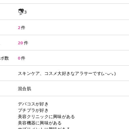
3
2
件
数
20
件
レポ数
0
件
スキンケア、コスメ大好きなアラサーです(｡ᵕᴗᵕ｡)
混合肌
デパコスが好き
プチプラが好き
美容クリニックに興味がある
美容機器に興味がある