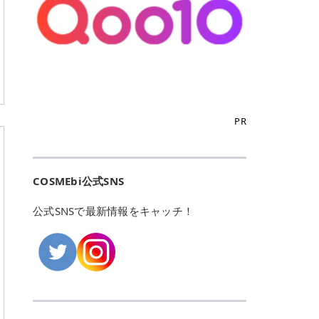
こからは、東京で人気のフレイアク
カリしたくありませんよね。エミナ
ント おすすめパーソナルカラー 02
> あんずのほのかに甘い香りがしま
るカーミングケアパッド」 ツボクサ
OFFクーポンなどを使って、SNSで
リニック・レジーナクリニック・エ
ルクリニックなら、最短1ヶ月ペー
モモ イエベ春・ブルベ夏 03 ワイン
すが > 強くないのでいつでも使える
エキス（保湿成分）配合で、肌荒れ
バズっている美容液やパック、限定
ミナルクリニック・リゼクリニック
スで通えるため、最短6ヶ月の全身
ベリー ブルベ冬 05 フィグピューレ
印象です > > 1本持っていると髪だ
や赤みが気になる肌をやさしく整え
の豪華キットをどこよりもお得にゲ
の4院について、おすすめのポイン
脱毛プランを選ぶことができます！
ブルベ夏・イエベ春 06 ラズベリー
けではなくボディやネイルケアにも
る低刺激設計のトナーパッドです。
ットできます✨ 豊富でリアルな口コ
トを詳しくご紹介します！ フレイア
（※予約状況や脱毛効果の個人差に
ケーキ ブルベ夏・ブルベ冬 07 フル
使えるのも◎ > > 引用元:コスメビ
アイテム詳細を見るQoo10での購入
ミや、ブランド公式ショップの出店
クリニック：選べるプランと女子に
よっては、6ヵ月で完了しない場合
ーツオレ イエベ春 40th ストロベリ
アイテム詳細を見るAmazonでのご
はこちら 4. SKINFOOD キャロット
も充実しているため、新作チェック
優しい手厚いサポート♡ ※満足度9
もあります）。 さらに、連続照射が
ーボンボン ブルベ夏 アイテム詳細
購入はこちら 2026年上半期 総合3
カロテン カーミングウォーターパッ
からリピート買いまで、美容マニア
6% 集計機関・アンケート内容：社
できる医療脱毛器を使っているた
を見るQoo10でのご購入はこちら
位 MAJOLICA MAJORCA（マジョリ
ド 「ゆらぎがちな肌をやさしく整え
の「欲しい」がすべて詰まったお買
内・施術済みフレイア顧客向けのア
め、全身の施術でも1回約60分で終
迷ったらこのカラーがおすすめ！ ナ
カ マジョルカ）「シャドーカスタマ
る植物由来カーミングケア」 βカロ
い物天国です。 Qoo10はこちら @C
ンケート 対象期間：2024/12/11～2
わります。 全国60院以上＆21時ま
PR
チュラルメイクなら「02 モモ」 自
イズ」 👑「シャドーカスタマイズ」
テンを含むにんじん由来成分で、乾
OSME アットコスメ（@cosme）
025/5/15 アンケート数:12606 フレ
で営業！ お仕事や学校の帰りにサク
然な血色感を演出できる万能カラ
の特徴 まばゆく発色フォルム整形シ
燥や外的刺激で不安定になりやすい
は、日本の美容マニアなら誰もが一
イアクリニックは、都内に新宿や渋
ッと寄りたい！という方にもエミナ
ー。 オフィスメイクなら「40th ス
ャドウ✨ 吸いこまれそうな奥行きの
肌をやさしく整えます。軽やかな使
度はお世話になる日本最大級の化粧
谷、銀座など7院があり、どこも駅
ルは強い味方。北海道から沖縄まで
トロベリーボンボン」 上品で落ち着
ある目もとをかなえる、フォルム整
用感も特長です。 アイテム詳細を見
品クチコミサイトです✨ 一番の魅力
から近くてアクセス抜群。平日は夜
全国に60院以上を展開しており、ど
いた印象に仕上がります。 毎日使い
形パウダーシャドウ。ひと塗りでま
るQoo10での購入はこちら 5. ANU
は、2,000万件を超える圧倒的なボ
COSMEbi公式SNS
21時まで開いているので、お仕事や
こも駅チカの好立地なんです。しか
やすい万能カラーなら「05 フィグ
ばゆく発色し、光の効果で目もとが
A 8ヒアルロン酸カテキンカーミン
リュームのリアルなクチコミ検索機
学校帰りにも通いやすいクリニック
も夜21時まで開いているので、忙し
ピューレ」 シーンを選ばず使える人
立体的に生まれ変わります。 実際に
グパッド 「うるおいを与えながら肌
能にあります。 自分の年齢や肌質
です。 ♡クイックプラン 時間をか
い毎日でも無理なく予定に組み込め
公式SNSで最新情報をキャッチ！
気カラーです。 韓国メイク・透明感
使用した方のクチコミ > 5 > 鮮やか
のキメを整えるバランスケアパッ
（乾燥肌・敏感肌など）、あるいは
けてしっかり脱毛。割引制度や保証
ます（※店舗によって診察時間は異
重視なら「06 ラズベリーケーキ」
発色✨ 吸い込まれそうな奥行きのあ
ド」 カテキン*1配合の極薄パッド
「毛穴」「美白」といった肌の悩み
サービスは充実！ 全身＋VIO 52,80
なります）。 そして嬉しいのが、施
青みピンクが透明感を引き立てま
る目もとを作れるアイシャドウ♡ >
で、肌にうるおいを与えながらキメ
に合わせてクチコミを絞り込めるた
0円(税込) 5回コース 所要時間が60
術室がカーテン仕切りではなくドア
す。 イエベ春なら「07 フルーツオ
パウダータイプなのに粉っぽさがな
を整え、すこやかな肌状態へ導くデ
め、自分に本当に合うコスメを失敗
分で完了 全身＋VIO＋顔 94,600円
付きの完全個室になっていること！
レ」 やわらかく可愛らしい印象に仕
くぴたっと密着♡発色が良くて煌め
イリーケアアイテムです。 *1 チャ
せずに見つけられる美容の羅針盤と
(税込) 5回コース 36箇所の脱毛が可
女性専用のプライベート空間なの
上がります。 よくある質問💡 色持
くパールが美しい✨ > 単色でも綺麗
カテキン（整肌成分） アイテム詳細
して絶大な信頼を得ています。 さら
能 ♡安心プラン １回、５回コー
で、周りの目を気にせずリラックス
ちはいい？ むちぷるティントはティ
にグラデーションを作れて簡単に立
を見るQoo10での購入はこちら 6.
に、年に数回発表される「ベストコ
ス、８回コースがあり、コース終了
して施術を受けられます。 痛みに配
ント処方のため、塗布後は色が定着
体感を出せます✨ > > カラーの名前
MEDIHEAL PDRNリフティングパッ
スメアワード（ベスコス）」は、日
後の追加照射の料金も設定していま
慮した医療脱毛器の導入と肌トラブ
しやすく、飲み物を飲んだあとでも
がまた可愛い💕 > PK321 ひとひら
ド 「ハリ感を意識したケアで肌をな
本の美容トレンドを大きく左右する