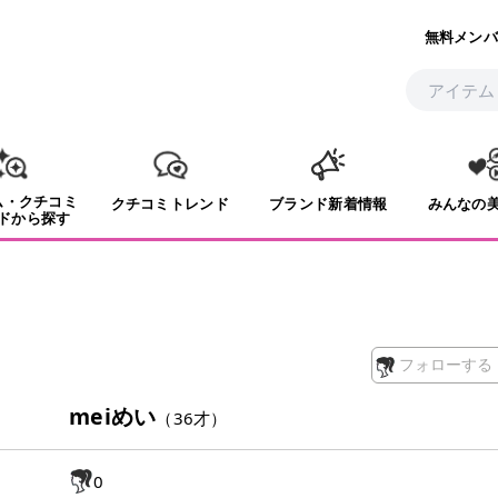
無料メンバ
ム・クチコミ
クチコミトレンド
ブランド新着情報
みんなの
ドから探す
フォローする
meiめい
（
36
才）
0