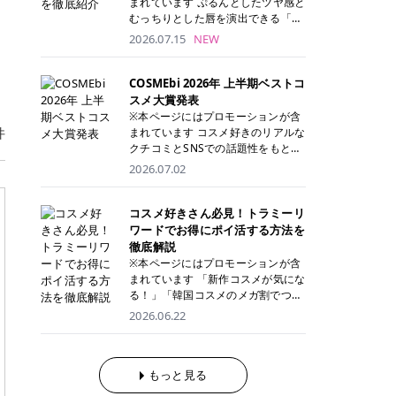
まれています ぷるんとしたツヤ感と
が多く、拭き取り後にそのまま部分
ら、コストパフォーマンスも重視し
す。 これから手軽に全身医療脱毛を
むっちりとした唇を演出できる「C
用パックとして使えるトナーパッド
たい方に！ メディオスターモノリス
始めたいと考えている方は、ぜひ最
ANMAKE（キャンメイク）むちぷる
2026.07.15
NEW
も増えています。 一方、拭き取り化
メディオスターNeXT PRO 公式サイ
後までチェックして、ご自身にぴっ
ティント」。 ティントならではの色
粧水は液体タイプのため、コットン
ト> レジーナクリニック 52,800円
たりのクリニック選びの参考にして
持ちに加え、プランパー効果※と保
に含ませて使用します。 使用量を調
(税込)/5回 99,000円(税込)/5回 ジェ
ください！ クリニック 全身＋VIO
湿ケアも叶えられることから、SNS
COSMEbi 2026年 上半期ベストコ
整しやすく、お気に入りの化粧水を
ントルシリーズを選べるため、脱毛
全身＋VIO＋顔 特徴 脱毛器 詳細 フ
でも話題の人気リップです。 「自分
スメ大賞発表
使いたい方やコストを抑えて続けた
機にこだわりたい方におすすめ！ ジ
レイアクリニック 52,800円(税込)/5
にはどのカラーが似合う？」「イエ
※本ページにはプロモーションが含
い方にもおすすめです。 トナーパッ
ェントルマックスプロ ジェントルマ
回 94,600円(税込)/5回 肌への負担
ベ・ブルベ別のおすすめは？」と気
件
まれています コスメ好きのリアルな
ドのメリット トナーパッドは、角質
ックスプロプラス ジェントルレーズ
に配慮しながら、コストパフォーマ
になっている方も多いのではないで
クチコミとSNSでの話題性をもとに
ケア・保湿ケア・部分用パックまで
プロ ソプラノチタニウム 公式サイ
ンスも重視したい方に！ メディオス
しょうか。 今回は6色のスウォッチ
選出された、COSMEbi 2026年上半
1枚で行える便利なスキンケアアイ
2026.07.02
ト> エミナルクリニック 49,500円
ターモノリス メディオスターNeXT
とともにご紹介！それぞれの色味や
期のベストコスメが決定！ 話題性・
テムです。 ここでは、トナーパッド
(税込)/6回 93,500円(税込)/6回 エミ
PRO 公式サイト> レジーナクリニッ
おすすめのパーソナルカラー、どん
使用感・仕上がりすべてを兼ね備え
を取り入れるメリットをご紹介しま
ナルクリニックの始めやすい料金設
ク 52,800円(税込)/5回 99,000円(税
なメイクに合うのかまで詳しく解説
た名品たちを、カテゴリ別にご紹介
コスメ好きさん必見！トラミーリ
す。 古い角質や皮脂汚れをやさしく
定！月々払いも安くて通いやすい ク
込)/5回 ジェントルシリーズを選べ
します✨ ※メイクアップ効果による
します。 本記事では、2025年11月
ワードでお得にポイ活する方法を
オフ トナーパッドを使用すること
リスタルプロ 公式サイト> リゼクリ
るため、脱毛機にこだわりたい方に
CANMAKE むちぷるティントとは？
～2026年4月までの半年間におい
徹底解説
で、洗顔だけでは落としきれない古
ニック 109,800円(税込)/5回 144,80
おすすめ！ ジェントルマックスプロ
CANMAKE むちぷるティントは、テ
て、COSMEbi内でのクチコミとSN
い角質や余分な皮脂汚れをやさしく
※本ページにはプロモーションが含
0円(税込)/5回 毛質に合わせて脱毛
ジェントルマックスプロプラス ジェ
ィント・プランパー・保湿ケアを1
Sでの話題性を元に選出されたコス
拭き取り、なめらかな肌へ整えま
まれています 「新作コスメが気にな
機を選択可能！有効期限も5年と長
ントルレーズプロ ソプラノチタニウ
本で叶えるリップです。 するすると
メやスキンケアなどの化粧品を「総
す。 保湿ケアまで1枚でできる 保湿
る！」「韓国コスメのメガ割でつい
くマイペースに通いやすい ラシャ
ム 公式サイト> エミナルクリニック
塗れるなめらかなテクスチャーで、
合」「デパコス」「プチプラ」「韓
成分を配合したトナーパッドなら、
買いすぎてしまう……」 そんな美容
メディオスターNeXT PRO ジェント
2026.06.22
49,500円(税込)/6回 93,500円(税
縦ジワをカバーしながら、むっちり
国コスメ」に分けて1位～3位までを
肌へうるおいを与えながらスキンケ
好きさんにおすすめなのが「トラミ
ルYAGプロ 公式サイト> ｜そもそも
込)/6回 エミナルクリニックの始め
としたツヤのある唇を演出します。
ランキング形式で発表！ 2026年上
アできるため、忙しい朝や夜の時短
ーリワード」です！ 普段のお買い物
医療脱毛って？エステ脱毛と何が違
やすい料金設定！月々払いも安くて
さらに、美容保湿成分を配合してい
半期 総合大賞 AMUSE（アミュー
ケアにもぴったりです。 部分パック
を少し工夫するだけでポイントを貯
うの？ 脱毛を考えたときに、まず悩
通いやすい クリスタルプロ 公式サ
るため、乾燥しにくくデイリー使い
ズ）「 ジェルフィットグロス」 👑
としても使える 多くのトナーパッド
められるため、コスメやスキンケア
もっと見る
むのが「医療脱毛とエステ脱毛、ど
イト> リゼクリニック 109,800円(税
にもぴったり！ アイテム詳細を見る
「ジェルフィットグロス」の特徴 唇
は、乾燥が気になる頬や額、小鼻な
にかかる費用を少しでも抑えたい方
っちがいいの？」ということではな