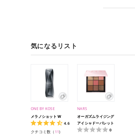
気になるリスト
ONE BY KOSE
NARS
メラノショット W
オーガズムライジング
アイシャドーパレット
4.6
0
クチコミ数（
11
)