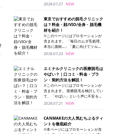
ナーパッド」は、化粧水や美容液を
2026.07.27
NEW
たっぷり含ませた丸型のコットンパ
ッド状のスキンケアアイテムです。
トナーパッドは洗顔後に肌をやさし
東京でおすすめの脱毛クリニック
く拭き取ることで、古い角質や余分
は？料金・顔/VIO/全身・脱毛機
な皮脂汚れをオフしながら、うるお
材を紹介！
いを与えられるのが特徴✨ さらに、
※このページにはプロモーションが
気になる部分には数分のせて部分用
含まれます。 「毎日のムダ毛処理、
件
パックとしても使用できるため、1
本当に面倒…」「夏に向けてツルツ
枚で「拭き取り」と「保湿ケア」の
ル肌になりたい！」 そう思って東京
2026.07.23
NEW
両方を叶えられます。 韓国コスメブ
で医療脱毛を探し始めても、クリニ
ランドを中心に人気を集めていまし
ックがたくさんありすぎてどこを選
たが、現在では日本でも定番のスキ
べばいいの？と迷ってしまいますよ
エミナルクリニックの医療脱毛は
ンケアアイテムとして幅広い世代に
ね。 この記事では、医療脱毛の基本
やばい？｜口コミ・料金・プラ
愛用されています。 トナーパッドの
から、東京で特に通いやすいフレイ
ン・契約方法を解説！
特徴 トナーパッドと拭き取り化粧水
アクリニック・レジーナクリニッ
※このページにはプロモーションが
の違い 「トナーパッド」と「拭き取
ク・エミナルクリニック・リゼクリ
含まれます。 医療脱毛を検討してい
り化粧水」はどちらも洗顔後に使用
ニックの4院について、分かりやす
て、「やばい」という声に不安を抱
するスキンケアアイテムですが、使
く解説します。 自分にぴったりのク
える方も多いのではないでしょう
2026.07.21
NEW
い方や特徴に違いがあります。 トナ
リニックを見つけて、面倒な自己処
か。 この記事では、エミナルクリニ
ーパッドは、化粧水があらかじめパ
理から卒業しちゃいましょう♪ クリ
ックの全身脱毛プランの詳しい料金
ッドに含まれているため、コットン
ニック 全身＋VIO 全身＋VIO＋顔 特
体系をはじめ、学生や友人同士でお
CANMAKEの大人気むちぷるティ
を用意する手間がなく、忙しい朝で
徴 脱毛器 詳細 フレイアクリニック
得になる割引キャンペーン、無料カ
ントを徹底紹介
もサッと使えるのが魅力です。 ま
52,800円(税込)/5回 94,600円(税
ウンセリングから施術までの具体的
※本ページにはプロモーションが含
た、保湿成分を豊富に配合した商品
込)/5回 肌への負担に配慮しなが
なステップを分かりやすく解説しま