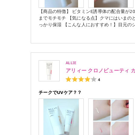
【商品の特徴】 ビタミンE誘導体の配合量が2
までモチモチ 【気になる点】クマにはいまの
っかり保湿 【こんな人におすすめ！】目元のシワや
タミンE誘導体の配合量が20%アップ！してリューアルしたアイク
実際どうなんだ？！ってことで使ってみました(*>ω<*) こっくりとしたクリームだけど
広がるし、翌朝までモチモチ感が持続したΣ( ˙꒳​˙ ) まだ使い始めて3日なので、クマ消しの効果は分からな
ど、使い続けてみます！ #目元ふっくらクリーム NC #なめらか本舗 ********************** ＊ … * … ＊
… * …＊ … *
ALLIE
アリィー クロノビューティ 
4
チークでUVケア？？