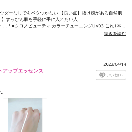
パウダーなしでもベタつかない 【良い点】抜け感がある自然肌
！】すっぴん肌を手軽に手に入れたい人
03 ⁡これ1本で
✨✨ パウダーはお好みで(*´˘`*)♡ 私はこれ1本でも気にな
続きを読む
2023/04/14
イトアップエッセンス
いいね(
1
)
*。