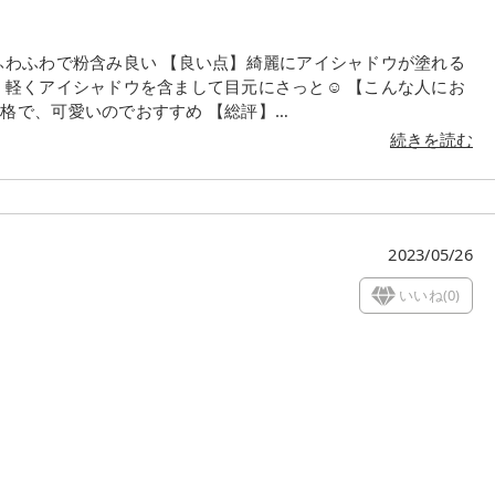
ふわふわで粉含み良い 【良い点】綺麗にアイシャドウが塗れる
軽くアイシャドウを含まして目元にさっと☺️ 【こんな人にお
格で、可愛いのでおすすめ 【総評】
ラシを使用しました
続きを読む
 キャップがついてるところもポイント
があるので全部揃えるのも良いし、好みのブラシだけ買い足す
2023/05/26
いいね(
0
)