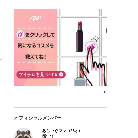
込)/5回 144,800円(税込)/5回 毛質に
Qoo10でのご購入はこちら CANMA
に触れた瞬間、ぷるんとしたジェリ
どに数分のせることで、集中保湿ケ
にぴったり。 Qoo10も、オリヤン
いでしょうか。 ズバリ、効果を実感
合わせて脱毛機を選択可能！有効期
KE むちぷるティント全色一覧 モモ
ーグロスが広がり、ふっくらボリュ
アとしても活用できます。 トナーパ
も、＠cosmeも、いつものコスメ購
するまでの期間や必要な施術回数が
限も5年と長くマイペースに通いや
｜血色感じるヌーディーピンク 桃の
ーム感のある仕上がりに✨ まるでリ
ッドの選び方 トナーパッドは、配合
入を“ちょっとお得”に変えられるの
大きな違いとして挙げられます！ 医
すい ラシャ メディオスターNeXT P
ような血色感を演出するヌーディー
フティングしたような、新しいリッ
成分やパッドの素材によって特徴が
が、トラミーリワードです✨ 今回
療脱毛は、医療機関（クリニックや
RO ジェントルYAGプロ 公式サイト
ピンク。 黄みと青みのバランスが良
プティンググロス💄 実際に使用した
異なります。 自分の肌悩みや理想の
は、トラミーリワードの特徴や活用
皮膚科など）だけで扱える高出力の
> ※医療脱毛は自由診療です。治療
く、自然になじむコーラル系カラー
方のクチコミ > 5 > プルプル > 唇に
仕上がりに合わせて選ぶことで、毎
方法、美容好きさんにおすすめな理
レーザーを使って、発毛組織にアプ
には赤み、痒み、火傷、毛嚢炎、一
です。 自然な血色感をプラスしてく
塗るPDRNグロス > > AMUSE ジェ
日のスキンケアに取り入れやすくな
由を詳しくご紹介します！ トラミー
ローチする施術といわれています。
時的な硬毛化などのリスクが伴いま
れるので、ナチュラルメイクとの相
ルフィットグロス > > ぷっくりツヤ
ります。 肌悩みに合わせて選ぶ パ
リワードとは？ 「トラミーリワー
そのため、少ない回数で永久脱毛
す。 目次▼ 1. エミナルクリニック
性抜群。 可愛らしく、多幸感のある
ツヤだけどベタっとした感じはなく
ッドの素材で選ぶ トナーパッドの使
ド」は、東証グロース上場企業であ
（※）を目指すことができます。
の魅力とは？選ばれる3つの特徴 ・
印象に仕上がります。 ワインベリー
て使いやすいですね。プランピング
い方 洗顔後すぐの清潔な肌に使用し
る株式会社アイズが運営する、安
（※永久脱毛とは一生毛が1本も生
最短6か月からの脱毛プランが選べ
｜気品をまとうローズレッド 深みの
効果で少しスーッとします。ここは
ます。 STEP1 エンボス面（凹凸
心・安全なポイントサイト機能で
えてこないという意味ではなく、ア
る！ ・全国60院以上＆21時まで営
ある青みレッド。 大人っぽく華やか
好き嫌いがあるかもしれませんが慣
面）で顔全体をやさしく拭き取りま
す。 トラミーリワードは、トラミー
メリカの基準に基づき「長期間にわ
業！ ・痛みに配慮した医療脱毛器の
な印象を与えるベリーカラーです。
れますね。 > > 分かりにくいけど、
す。 特に小鼻・あご・額など皮脂や
会員向けのポイントサービスです。
たって毛量が明らかに減少している
導入と肌トラブル対応 2. エミナル
ひと塗りで顔全体が華やかになり、
チップは片面がツルツル、片面がモ
古い角質が気になる部分は丁寧にな
対象ショップやサービスを利用する
状態が維持されること」を指しま
クリニックの口コミ・評判 3. エミ
リップを主役にしたメイクが完成。
ケモケになってます。 > > 桜グロス
じませましょう。 STEP2 パッドを
ことでポイントを獲得でき、貯まっ
す。） 一方のエステ脱毛は、出力が
ナルクリニックの全身脱毛料金プラ
クールで上品な雰囲気を演出できま
【日本限定色】：上品なピンクベー
裏返し、フラット面で顔全体をやさ
たポイントはAmazonギフト券やド
優しい機器を使うため痛みが少ない
ン ・全身脱毛の基本コースと料金
す。 フィグピューレ｜色っぽさと上
ジュ > > すももパールグロス【日本
PR
しく押さえながら化粧水をなじませ
ットマネーなどに交換できます。 普
のがメリットですが、毛根を破壊す
・追加費用がかからないシステム ・
品さを叶える赤みローズ 赤みとくす
限定色】：微細なラメがきらめく血
ます。 STEP3 その後は美容液・乳
段のネットショッピングを活用しな
ることはできないので一時的な減毛
支払い方法｜決済方法と医療ローン
みをほどよく含んだローズカラー。
色がよく見えるピンク。 > > どちら
液・クリームなど、普段どおりのス
がらポイントを貯められるため、ポ
にとどまります。結果的に、何度も
の活用も！ 4. エミナルクリニック
ニュートラルな発色で、肌色を選び
も上品で使いやすい色ですね。すも
キンケアを行います。 乾燥が気にな
イ活初心者でも始めやすいのが魅力
通う必要が出てくることが多くなり
の熱破壊式の脱毛機 5. エミナルク
にくい万能カラーです。 派手すぎず
もパールグロスの方がラメが入って
る部分には2〜5分程度のせて部分用
です✨ トラミーリワードの特徴 普
ます。 なお、医療脱毛は保険がきか
リニックのお得な割引・キャンペー
オフィシャルメンバー
落ち着いた印象に仕上がり、オン・
いるので華やかそうに見えるけど、
パックとして使用するのもおすすめ
段よく使っているコスメ通販サイト
ない自由診療なので、クリニックに
ン制度 ・学生プラン｜学生証の提示
オフ問わず使いやすいカラー。 きれ
付けてみると落ち着いた色ですね。
です。 おすすめトナーパッド7選 こ
を、トラミーリワード経由にするだ
よって料金設定が自由に決められて
で割引 ・ペア限定プラン｜家族や友
いめメイクにもカジュアルメイクに
> > スキンケア成分が配合されてい
あらいぐマン
(
35
才)
こからは、保湿ケアや肌荒れケア、
けでポイントが貯まるのが大きな魅
います。だからこそ、しっかり比較
人と一緒にスタートできる ・他社か
もマッチします。 ラズベリーケーキ
て保湿もしっかりしてくれます。最
21
毛穴ケアなど目的別におすすめのト
力です✨ 例えば、、、 ・メガ割の
して選ぶことが大切なのです。 医療