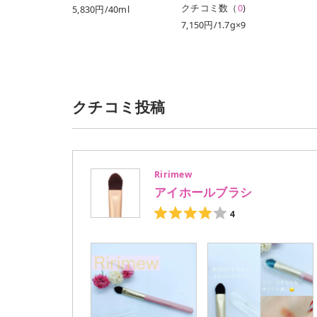
クチコミ数（
0
)
5,830円/40ml
5,500円/40ml（レフ
7,150円/1.7g×9
ィル）
クチコミ投稿
Ririmew
アイホールブラシ
4