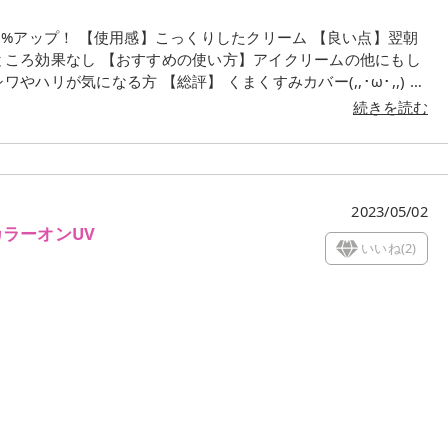
0%アップ！ 【使用感】こっくりしたクリーム 【良い点】翌朝
ところ効果なし 【おすすめの使い方】アイクリームの他にもし
ハリが気になる方 【総評】 くまくすみカバー(,,･ω･,,) ビ
リーム✨✨ ちょいちょいバズってるけど、
続きを読む
、のばすとしっかり
いけ
2023/05/02
カラーオンUV
いいね(
2
)