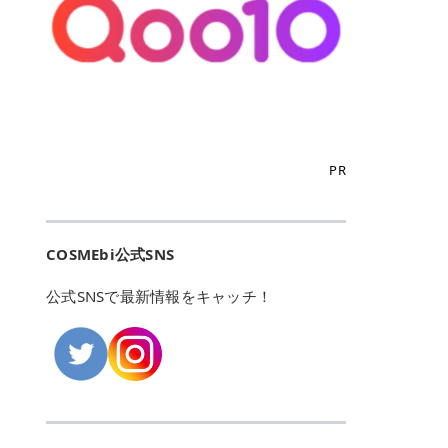
こからは、東京で人気のフレイアク
カリしたくありませんよね。エミナ
ント おすすめパーソナルカラー 02
> あんずのほのかに甘い香りがしま
るカーミングケアパッド」 ツボクサ
OFFクーポンなどを使って、SNSで
リニック・レジーナクリニック・エ
ルクリニックなら、最短1ヶ月ペー
モモ イエベ春・ブルベ夏 03 ワイン
すが > 強くないのでいつでも使える
エキス（保湿成分）配合で、肌荒れ
バズっている美容液やパック、限定
ミナルクリニック・リゼクリニック
スで通えるため、最短6ヶ月の全身
ベリー ブルベ冬 05 フィグピューレ
印象です > > 1本持っていると髪だ
や赤みが気になる肌をやさしく整え
の豪華キットをどこよりもお得にゲ
の4院について、おすすめのポイン
脱毛プランを選ぶことができます！
ブルベ夏・イエベ春 06 ラズベリー
けではなくボディやネイルケアにも
る低刺激設計のトナーパッドです。
ットできます✨ 豊富でリアルな口コ
トを詳しくご紹介します！ フレイア
（※予約状況や脱毛効果の個人差に
ケーキ ブルベ夏・ブルベ冬 07 フル
使えるのも◎ > > 引用元:コスメビ
アイテム詳細を見るQoo10での購入
ミや、ブランド公式ショップの出店
クリニック：選べるプランと女子に
よっては、6ヵ月で完了しない場合
ーツオレ イエベ春 40th ストロベリ
アイテム詳細を見るAmazonでのご
はこちら 4. SKINFOOD キャロット
も充実しているため、新作チェック
優しい手厚いサポート♡ ※満足度9
もあります）。 さらに、連続照射が
ーボンボン ブルベ夏 アイテム詳細
購入はこちら 2026年上半期 総合3
カロテン カーミングウォーターパッ
からリピート買いまで、美容マニア
6% 集計機関・アンケート内容：社
できる医療脱毛器を使っているた
を見るQoo10でのご購入はこちら
位 MAJOLICA MAJORCA（マジョリ
ド 「ゆらぎがちな肌をやさしく整え
の「欲しい」がすべて詰まったお買
内・施術済みフレイア顧客向けのア
め、全身の施術でも1回約60分で終
迷ったらこのカラーがおすすめ！ ナ
カ マジョルカ）「シャドーカスタマ
る植物由来カーミングケア」 βカロ
い物天国です。 Qoo10はこちら @C
ンケート 対象期間：2024/12/11～2
わります。 全国60院以上＆21時ま
PR
チュラルメイクなら「02 モモ」 自
イズ」 👑「シャドーカスタマイズ」
テンを含むにんじん由来成分で、乾
OSME アットコスメ（@cosme）
025/5/15 アンケート数:12606 フレ
で営業！ お仕事や学校の帰りにサク
然な血色感を演出できる万能カラ
の特徴 まばゆく発色フォルム整形シ
燥や外的刺激で不安定になりやすい
は、日本の美容マニアなら誰もが一
イアクリニックは、都内に新宿や渋
ッと寄りたい！という方にもエミナ
ー。 オフィスメイクなら「40th ス
ャドウ✨ 吸いこまれそうな奥行きの
肌をやさしく整えます。軽やかな使
度はお世話になる日本最大級の化粧
谷、銀座など7院があり、どこも駅
ルは強い味方。北海道から沖縄まで
トロベリーボンボン」 上品で落ち着
ある目もとをかなえる、フォルム整
用感も特長です。 アイテム詳細を見
品クチコミサイトです✨ 一番の魅力
から近くてアクセス抜群。平日は夜
全国に60院以上を展開しており、ど
いた印象に仕上がります。 毎日使い
形パウダーシャドウ。ひと塗りでま
るQoo10での購入はこちら 5. ANU
は、2,000万件を超える圧倒的なボ
COSMEbi公式SNS
21時まで開いているので、お仕事や
こも駅チカの好立地なんです。しか
やすい万能カラーなら「05 フィグ
ばゆく発色し、光の効果で目もとが
A 8ヒアルロン酸カテキンカーミン
リュームのリアルなクチコミ検索機
学校帰りにも通いやすいクリニック
も夜21時まで開いているので、忙し
ピューレ」 シーンを選ばず使える人
立体的に生まれ変わります。 実際に
グパッド 「うるおいを与えながら肌
能にあります。 自分の年齢や肌質
です。 ♡クイックプラン 時間をか
い毎日でも無理なく予定に組み込め
公式SNSで最新情報をキャッチ！
気カラーです。 韓国メイク・透明感
使用した方のクチコミ > 5 > 鮮やか
のキメを整えるバランスケアパッ
（乾燥肌・敏感肌など）、あるいは
けてしっかり脱毛。割引制度や保証
ます（※店舗によって診察時間は異
重視なら「06 ラズベリーケーキ」
発色✨ 吸い込まれそうな奥行きのあ
ド」 カテキン*1配合の極薄パッド
「毛穴」「美白」といった肌の悩み
サービスは充実！ 全身＋VIO 52,80
なります）。 そして嬉しいのが、施
青みピンクが透明感を引き立てま
る目もとを作れるアイシャドウ♡ >
で、肌にうるおいを与えながらキメ
に合わせてクチコミを絞り込めるた
0円(税込) 5回コース 所要時間が60
術室がカーテン仕切りではなくドア
す。 イエベ春なら「07 フルーツオ
パウダータイプなのに粉っぽさがな
を整え、すこやかな肌状態へ導くデ
め、自分に本当に合うコスメを失敗
分で完了 全身＋VIO＋顔 94,600円
付きの完全個室になっていること！
レ」 やわらかく可愛らしい印象に仕
くぴたっと密着♡発色が良くて煌め
イリーケアアイテムです。 *1 チャ
せずに見つけられる美容の羅針盤と
(税込) 5回コース 36箇所の脱毛が可
女性専用のプライベート空間なの
上がります。 よくある質問💡 色持
くパールが美しい✨ > 単色でも綺麗
カテキン（整肌成分） アイテム詳細
して絶大な信頼を得ています。 さら
能 ♡安心プラン １回、５回コー
で、周りの目を気にせずリラックス
ちはいい？ むちぷるティントはティ
にグラデーションを作れて簡単に立
を見るQoo10での購入はこちら 6.
に、年に数回発表される「ベストコ
ス、８回コースがあり、コース終了
して施術を受けられます。 痛みに配
ント処方のため、塗布後は色が定着
体感を出せます✨ > > カラーの名前
MEDIHEAL PDRNリフティングパッ
スメアワード（ベスコス）」は、日
後の追加照射の料金も設定していま
慮した医療脱毛器の導入と肌トラブ
しやすく、飲み物を飲んだあとでも
がまた可愛い💕 > PK321 ひとひら
ド 「ハリ感を意識したケアで肌をな
本の美容トレンドを大きく左右する