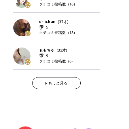
らの「のりかえ」や「お友だち紹
｜甘く可愛いモーヴピンク 鮮やかな
近、乾燥していた唇がプルンと見え
クチコミ投稿数
ナーパッドをご紹介します。 毎日使
タイミングで利用することが多いQ
(
16
)
脱毛の「熱破壊式」と「蓄熱式」と
介」も！ 6. 予約から脱毛施術まで
青みを感じるラズベリーピンク。 フ
てうれちい！ > > 引用元:コスメビ
いやすいトナーパッドから、スペシ
oo10 ・口コミを見ながら購入する
は？ 医療脱毛のレーザー機器には、
のステップ ・無料カウンセリングの
ェミニンな雰囲気を演出できる可愛
アイテム詳細を見るQoo10でのご購
ャルケアにぴったりなトナーパッド
＠cosme ・韓国コスメをチェック
大きく分けて「熱破壊式」と「蓄熱
予約方法 ・カウンセリング当日の持
らしいカラーです。 透明感を引き立
入はこちら 2026年上半期 総合2位
まで厳選しました。 1. MEDICUBE
する際によく見るOLIVE YOUNG GL
式」の2種類があり、それぞれ得意
eriichan
(
37
才)
ち物 ・医師の問診とプラン提案 ・
てながら、甘さのある印象に。 韓国
柳屋（ヤナギヤ）「柳屋 あんず
PDRNピンクコラーゲンゲルトナー
OBAL など、すでに使い慣れている
な毛質が違います。 * 熱破壊式 高
施術当日の流れと次回予約の取り方
5
メイクやピンクメイクとも相性抜群
油」 👑「柳屋 あんず油」の特徴 1
パッド 「うるおいとハリ感をサポー
サイトが対象になっている場合も多
出力のレーザーをバチッ！と当て
7. 店舗一覧と美容医療メニュー ・
クチコミ投稿数
(
18
)
です。 フルーツオレ｜ピュア感あふ
00％植物由来の「柳屋 あんず油」
トし、なめらかな肌へ導く高密着ゲ
く、お買い物の内容や流れを変える
て、毛根の発毛組織に向けてレーザ
全国60院以上！エミナルクリニック
れるミルキーコーラル 白みを含んだ
フワッと香りさらっとまとまり、ツ
ルパッド」 PDRNやコラーゲン成分
必要はありません。 「どうせ買う予
ーを照射します。ワキやVIOのよう
の店舗一覧 ・脱毛だけじゃない！美
ミルキーなコーラルカラー。 やさし
ヤのある美しい髪に導きます。 ヘア
を配合し、乾燥やハリ不足が気にな
定だったコスメ」をトラミーリワー
な、太くて濃い毛にも使用が可能で
容医療メニュー 8. まとめ ｜エミナ
くふんわり発色し、粘膜リップのよ
だけでなく、ボディケア・ネイルケ
ももちゃ
(
33
才)
る肌をしっとり整えるゲルタイプの
ドを経由するだけで、ポイントも一
す！その分、輪ゴムで弾かれたよう
ルクリニックの魅力とは？選ばれる
うな仕上がりになります。 柔らかく
アなど幅広く保湿ケア。 実際に使用
9
トナーパッド。密着力が高く、スキ
緒に受け取れる、そんな手軽さがあ
な強い痛みを感じやすい傾向があり
3つの特徴 ※1 開業2019年3月20日
可愛らしい印象になり、毎日使いた
した方のクチコミ > 5 > 1本あると
クチコミ投稿数
ンケアの土台ケアとして取り入れや
ります✨ またトラミーリワードに
(
6
)
ます。 * 蓄熱式 低出力のレーザー
～2026年6月30日時点(医療脱毛、
くなるナチュラルカラー。 スクール
便利なオイル😊 > 柳屋 あんず油 >
すいアイテムです。 アイテム詳細を
は、以下のような特徴があります！
を連続で当てて、毛の成長をコント
ハイフ、ダーマペン、美容点滴、医
メイクやオフィスメイクにもおすす
> ──────────── > > 100%植
見るQoo10での購入はこちら 2. BIO
・1ポイント＝1円でわかりやすい
ロールする部分（バルジ領域）にじ
療ダイエットなど) 「早く綺麗にな
めです。 40TH ストロベリーボンボ
物由来のオイル > > 白髪染めで傷ん
DANCE コラーゲンゲルトナーパッ
・選べるe-GIFT・Amazonギフト
わじわ熱を伝える方式です。急激な
りたいけど、痛いのはイヤだし、通
ン｜上品なピンクベージュ 黄みを抑
でいてパサついているので > オイル
ド 「うるおいを与えながら肌をやわ
券・ドットマネーなどに交換できる
熱さを感じにくく、痛みや肌への負
もっと見る
う時間もない…」医療脱毛にそんな
えたクリーミーなピンクベージュ。
は必需品です > > 少しとろみがある
らかく整える保湿ケアパッド」 ゲル
・トラミー会員なら無料で利用でき
担を抑えやすいのが嬉しいポイン
ハードルを感じていませんか？エミ
ほんのり青みを感じる絶妙なカラー
ものの、さらっと軽めのオイル > >
素材ならではの高密着設計で、肌に
る ・ポイ活初心者でも始めやすい
ト。顔や背中などの産毛や細い毛に
ナルクリニックは、そんな私たちの
で、自然な血色感を演出します。 肌
ベタつかなくて髪につけるとサラサ
うるおいを与えながらやさしく整え
編集部が厳選！トラミーリワードお
向いています。 最近は、この両方を
ワガママを叶えてくれるクリニック
になじみながらも、唇をふんわり明
ラでツヤが出ます✨ > > ドライヤー
る保湿特化型トナーパッド。乾燥し
すすめ3選 QOO10 Qoo10（キュー
使い分けられる優秀な脱毛機を導入
なんです！多くの女性から選ばれて
るく見せてくれるカラー。 オフィス
前とドライヤー後に使っていますが
やすい肌をふっくらとした印象に導
テン）は、話題の韓国コスメや最新
しているクリニックも増えているの
いる3つの魅力をご紹介します。 最
メイクやナチュラルメイクにもぴっ
> 髪がペタッとならなくて気に入っ
きます。 アイテム詳細を見るQoo1
のトレンドスキンケアがいち早く、
で、自分の毛質に合わせてお任せで
短6か月からの脱毛プランが選べ
たりです。 アイテム詳細を見るQoo
てます😊 > > ワンタッチキャップな
0での購入はこちら 3. SKIN1004 セ
驚きの価格で手に入る大人気の通販
きることが多いですよ。 ｜東京でお
る！ 「せっかく脱毛を始めたのに、
10でのご購入はこちら イエベ・ブ
ので開けやすく > 1滴ずつ出るので
ンテラ クイックカーミングパッド
サイトです！ 特に年4回開催される
すすめの医療脱毛クリニック4選 こ
次の予約が数ヶ月先…」なんてガッ
ルベ別おすすめカラー むちぷるティ
量を調節しやすく使いやすいです >
「ゆらぎやすい肌をすこやかに整え
ビッグセール「メガ割」では、20%