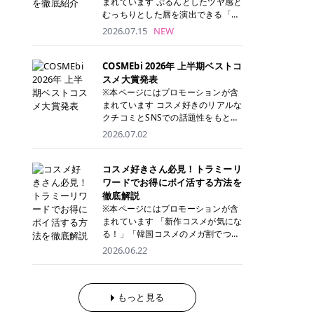
まれています ぷるんとしたツヤ感と
が多く、拭き取り後にそのまま部分
ら、コストパフォーマンスも重視し
す。 これから手軽に全身医療脱毛を
むっちりとした唇を演出できる「C
用パックとして使えるトナーパッド
たい方に！ メディオスターモノリス
始めたいと考えている方は、ぜひ最
ANMAKE（キャンメイク）むちぷる
2026.07.15
NEW
も増えています。 一方、拭き取り化
メディオスターNeXT PRO 公式サイ
後までチェックして、ご自身にぴっ
ティント」。 ティントならではの色
粧水は液体タイプのため、コットン
ト> レジーナクリニック 52,800円
たりのクリニック選びの参考にして
持ちに加え、プランパー効果※と保
に含ませて使用します。 使用量を調
(税込)/5回 99,000円(税込)/5回 ジェ
ください！ クリニック 全身＋VIO
湿ケアも叶えられることから、SNS
COSMEbi 2026年 上半期ベストコ
整しやすく、お気に入りの化粧水を
ントルシリーズを選べるため、脱毛
全身＋VIO＋顔 特徴 脱毛器 詳細 フ
でも話題の人気リップです。 「自分
スメ大賞発表
使いたい方やコストを抑えて続けた
機にこだわりたい方におすすめ！ ジ
レイアクリニック 52,800円(税込)/5
にはどのカラーが似合う？」「イエ
※本ページにはプロモーションが含
い方にもおすすめです。 トナーパッ
ェントルマックスプロ ジェントルマ
回 94,600円(税込)/5回 肌への負担
ベ・ブルベ別のおすすめは？」と気
まれています コスメ好きのリアルな
ドのメリット トナーパッドは、角質
ックスプロプラス ジェントルレーズ
に配慮しながら、コストパフォーマ
になっている方も多いのではないで
クチコミとSNSでの話題性をもとに
ケア・保湿ケア・部分用パックまで
プロ ソプラノチタニウム 公式サイ
ンスも重視したい方に！ メディオス
しょうか。 今回は6色のスウォッチ
選出された、COSMEbi 2026年上半
1枚で行える便利なスキンケアアイ
2026.07.02
ト> エミナルクリニック 49,500円
ターモノリス メディオスターNeXT
とともにご紹介！それぞれの色味や
期のベストコスメが決定！ 話題性・
テムです。 ここでは、トナーパッド
(税込)/6回 93,500円(税込)/6回 エミ
PRO 公式サイト> レジーナクリニッ
おすすめのパーソナルカラー、どん
使用感・仕上がりすべてを兼ね備え
を取り入れるメリットをご紹介しま
ナルクリニックの始めやすい料金設
ク 52,800円(税込)/5回 99,000円(税
なメイクに合うのかまで詳しく解説
た名品たちを、カテゴリ別にご紹介
コスメ好きさん必見！トラミーリ
す。 古い角質や皮脂汚れをやさしく
定！月々払いも安くて通いやすい ク
込)/5回 ジェントルシリーズを選べ
します✨ ※メイクアップ効果による
します。 本記事では、2025年11月
ワードでお得にポイ活する方法を
オフ トナーパッドを使用すること
リスタルプロ 公式サイト> リゼクリ
るため、脱毛機にこだわりたい方に
CANMAKE むちぷるティントとは？
～2026年4月までの半年間におい
徹底解説
で、洗顔だけでは落としきれない古
ニック 109,800円(税込)/5回 144,80
おすすめ！ ジェントルマックスプロ
CANMAKE むちぷるティントは、テ
て、COSMEbi内でのクチコミとSN
い角質や余分な皮脂汚れをやさしく
※本ページにはプロモーションが含
0円(税込)/5回 毛質に合わせて脱毛
ジェントルマックスプロプラス ジェ
ィント・プランパー・保湿ケアを1
Sでの話題性を元に選出されたコス
拭き取り、なめらかな肌へ整えま
まれています 「新作コスメが気にな
機を選択可能！有効期限も5年と長
ントルレーズプロ ソプラノチタニウ
本で叶えるリップです。 するすると
メやスキンケアなどの化粧品を「総
す。 保湿ケアまで1枚でできる 保湿
る！」「韓国コスメのメガ割でつい
くマイペースに通いやすい ラシャ
ム 公式サイト> エミナルクリニック
塗れるなめらかなテクスチャーで、
合」「デパコス」「プチプラ」「韓
成分を配合したトナーパッドなら、
買いすぎてしまう……」 そんな美容
メディオスターNeXT PRO ジェント
2026.06.22
49,500円(税込)/6回 93,500円(税
縦ジワをカバーしながら、むっちり
国コスメ」に分けて1位～3位までを
肌へうるおいを与えながらスキンケ
好きさんにおすすめなのが「トラミ
ルYAGプロ 公式サイト> ｜そもそも
込)/6回 エミナルクリニックの始め
としたツヤのある唇を演出します。
ランキング形式で発表！ 2026年上
アできるため、忙しい朝や夜の時短
ーリワード」です！ 普段のお買い物
医療脱毛って？エステ脱毛と何が違
やすい料金設定！月々払いも安くて
さらに、美容保湿成分を配合してい
半期 総合大賞 AMUSE（アミュー
ケアにもぴったりです。 部分パック
を少し工夫するだけでポイントを貯
うの？ 脱毛を考えたときに、まず悩
通いやすい クリスタルプロ 公式サ
るため、乾燥しにくくデイリー使い
ズ）「 ジェルフィットグロス」 👑
としても使える 多くのトナーパッド
められるため、コスメやスキンケア
もっと見る
むのが「医療脱毛とエステ脱毛、ど
イト> リゼクリニック 109,800円(税
にもぴったり！ アイテム詳細を見る
「ジェルフィットグロス」の特徴 唇
は、乾燥が気になる頬や額、小鼻な
にかかる費用を少しでも抑えたい方
っちがいいの？」ということではな