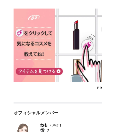
込)/5回 144,800円(税込)/5回 毛質に
Qoo10でのご購入はこちら CANMA
に触れた瞬間、ぷるんとしたジェリ
どに数分のせることで、集中保湿ケ
にぴったり。 Qoo10も、オリヤン
いでしょうか。 ズバリ、効果を実感
合わせて脱毛機を選択可能！有効期
KE むちぷるティント全色一覧 モモ
ーグロスが広がり、ふっくらボリュ
アとしても活用できます。 トナーパ
も、＠cosmeも、いつものコスメ購
するまでの期間や必要な施術回数が
限も5年と長くマイペースに通いや
｜血色感じるヌーディーピンク 桃の
ーム感のある仕上がりに✨ まるでリ
ッドの選び方 トナーパッドは、配合
入を“ちょっとお得”に変えられるの
大きな違いとして挙げられます！ 医
すい ラシャ メディオスターNeXT P
ような血色感を演出するヌーディー
フティングしたような、新しいリッ
成分やパッドの素材によって特徴が
が、トラミーリワードです✨ 今回
療脱毛は、医療機関（クリニックや
RO ジェントルYAGプロ 公式サイト
ピンク。 黄みと青みのバランスが良
プティンググロス💄 実際に使用した
異なります。 自分の肌悩みや理想の
は、トラミーリワードの特徴や活用
皮膚科など）だけで扱える高出力の
> ※医療脱毛は自由診療です。治療
く、自然になじむコーラル系カラー
方のクチコミ > 5 > プルプル > 唇に
仕上がりに合わせて選ぶことで、毎
方法、美容好きさんにおすすめな理
レーザーを使って、発毛組織にアプ
には赤み、痒み、火傷、毛嚢炎、一
です。 自然な血色感をプラスしてく
塗るPDRNグロス > > AMUSE ジェ
日のスキンケアに取り入れやすくな
由を詳しくご紹介します！ トラミー
ローチする施術といわれています。
時的な硬毛化などのリスクが伴いま
れるので、ナチュラルメイクとの相
ルフィットグロス > > ぷっくりツヤ
ります。 肌悩みに合わせて選ぶ パ
リワードとは？ 「トラミーリワー
そのため、少ない回数で永久脱毛
す。 目次▼ 1. エミナルクリニック
性抜群。 可愛らしく、多幸感のある
ツヤだけどベタっとした感じはなく
ッドの素材で選ぶ トナーパッドの使
ド」は、東証グロース上場企業であ
（※）を目指すことができます。
の魅力とは？選ばれる3つの特徴 ・
印象に仕上がります。 ワインベリー
て使いやすいですね。プランピング
い方 洗顔後すぐの清潔な肌に使用し
る株式会社アイズが運営する、安
（※永久脱毛とは一生毛が1本も生
最短6か月からの脱毛プランが選べ
｜気品をまとうローズレッド 深みの
効果で少しスーッとします。ここは
ます。 STEP1 エンボス面（凹凸
心・安全なポイントサイト機能で
えてこないという意味ではなく、ア
る！ ・全国60院以上＆21時まで営
ある青みレッド。 大人っぽく華やか
好き嫌いがあるかもしれませんが慣
面）で顔全体をやさしく拭き取りま
す。 トラミーリワードは、トラミー
メリカの基準に基づき「長期間にわ
業！ ・痛みに配慮した医療脱毛器の
な印象を与えるベリーカラーです。
れますね。 > > 分かりにくいけど、
す。 特に小鼻・あご・額など皮脂や
会員向けのポイントサービスです。
たって毛量が明らかに減少している
導入と肌トラブル対応 2. エミナル
ひと塗りで顔全体が華やかになり、
チップは片面がツルツル、片面がモ
古い角質が気になる部分は丁寧にな
対象ショップやサービスを利用する
状態が維持されること」を指しま
クリニックの口コミ・評判 3. エミ
リップを主役にしたメイクが完成。
ケモケになってます。 > > 桜グロス
じませましょう。 STEP2 パッドを
ことでポイントを獲得でき、貯まっ
す。） 一方のエステ脱毛は、出力が
ナルクリニックの全身脱毛料金プラ
クールで上品な雰囲気を演出できま
【日本限定色】：上品なピンクベー
裏返し、フラット面で顔全体をやさ
たポイントはAmazonギフト券やド
優しい機器を使うため痛みが少ない
ン ・全身脱毛の基本コースと料金
す。 フィグピューレ｜色っぽさと上
ジュ > > すももパールグロス【日本
PR
しく押さえながら化粧水をなじませ
ットマネーなどに交換できます。 普
のがメリットですが、毛根を破壊す
・追加費用がかからないシステム ・
品さを叶える赤みローズ 赤みとくす
限定色】：微細なラメがきらめく血
ます。 STEP3 その後は美容液・乳
段のネットショッピングを活用しな
ることはできないので一時的な減毛
支払い方法｜決済方法と医療ローン
みをほどよく含んだローズカラー。
色がよく見えるピンク。 > > どちら
液・クリームなど、普段どおりのス
がらポイントを貯められるため、ポ
にとどまります。結果的に、何度も
の活用も！ 4. エミナルクリニック
ニュートラルな発色で、肌色を選び
も上品で使いやすい色ですね。すも
キンケアを行います。 乾燥が気にな
イ活初心者でも始めやすいのが魅力
通う必要が出てくることが多くなり
の熱破壊式の脱毛機 5. エミナルク
にくい万能カラーです。 派手すぎず
もパールグロスの方がラメが入って
る部分には2〜5分程度のせて部分用
です✨ トラミーリワードの特徴 普
ます。 なお、医療脱毛は保険がきか
リニックのお得な割引・キャンペー
オフィシャルメンバー
落ち着いた印象に仕上がり、オン・
いるので華やかそうに見えるけど、
パックとして使用するのもおすすめ
段よく使っているコスメ通販サイト
ない自由診療なので、クリニックに
ン制度 ・学生プラン｜学生証の提示
オフ問わず使いやすいカラー。 きれ
付けてみると落ち着いた色ですね。
です。 おすすめトナーパッド7選 こ
を、トラミーリワード経由にするだ
よって料金設定が自由に決められて
で割引 ・ペア限定プラン｜家族や友
いめメイクにもカジュアルメイクに
> > スキンケア成分が配合されてい
ねも
(
34
才)
こからは、保湿ケアや肌荒れケア、
けでポイントが貯まるのが大きな魅
います。だからこそ、しっかり比較
人と一緒にスタートできる ・他社か
もマッチします。 ラズベリーケーキ
て保湿もしっかりしてくれます。最
2
毛穴ケアなど目的別におすすめのト
力です✨ 例えば、、、 ・メガ割の
して選ぶことが大切なのです。 医療