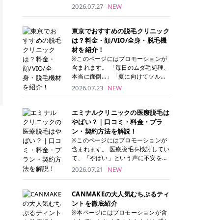
ナーパッド」は、化粧水や美容液を
2026.07.27
NEW
たっぷり含ませた丸型のコットンパ
ッド状のスキンケアアイテムです。
トナーパッドは洗顔後に肌をやさし
東京でおすすめの脱毛クリニック
く拭き取ることで、古い角質や余分
は？料金・顔/VIO/全身・脱毛機
な皮脂汚れをオフしながら、うるお
材を紹介！
いを与えられるのが特徴✨ さらに、
※このページにはプロモーションが
気になる部分には数分のせて部分用
含まれます。 「毎日のムダ毛処理、
パックとしても使用できるため、1
本当に面倒…」「夏に向けてツルツ
枚で「拭き取り」と「保湿ケア」の
ル肌になりたい！」 そう思って東京
2026.07.23
NEW
両方を叶えられます。 韓国コスメブ
で医療脱毛を探し始めても、クリニ
ランドを中心に人気を集めていまし
ックがたくさんありすぎてどこを選
たが、現在では日本でも定番のスキ
べばいいの？と迷ってしまいますよ
エミナルクリニックの医療脱毛は
ンケアアイテムとして幅広い世代に
ね。 この記事では、医療脱毛の基本
やばい？｜口コミ・料金・プラ
愛用されています。 トナーパッドの
から、東京で特に通いやすいフレイ
ン・契約方法を解説！
特徴 トナーパッドと拭き取り化粧水
アクリニック・レジーナクリニッ
※このページにはプロモーションが
の違い 「トナーパッド」と「拭き取
ク・エミナルクリニック・リゼクリ
含まれます。 医療脱毛を検討してい
り化粧水」はどちらも洗顔後に使用
ニックの4院について、分かりやす
て、「やばい」という声に不安を抱
するスキンケアアイテムですが、使
く解説します。 自分にぴったりのク
える方も多いのではないでしょう
2026.07.21
NEW
い方や特徴に違いがあります。 トナ
リニックを見つけて、面倒な自己処
か。 この記事では、エミナルクリニ
ーパッドは、化粧水があらかじめパ
理から卒業しちゃいましょう♪ クリ
ックの全身脱毛プランの詳しい料金
ッドに含まれているため、コットン
ニック 全身＋VIO 全身＋VIO＋顔 特
体系をはじめ、学生や友人同士でお
CANMAKEの大人気むちぷるティ
を用意する手間がなく、忙しい朝で
徴 脱毛器 詳細 フレイアクリニック
得になる割引キャンペーン、無料カ
ントを徹底紹介
もサッと使えるのが魅力です。 ま
52,800円(税込)/5回 94,600円(税
ウンセリングから施術までの具体的
※本ページにはプロモーションが含
た、保湿成分を豊富に配合した商品
込)/5回 肌への負担に配慮しなが
なステップを分かりやすく解説しま