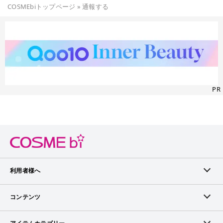
COSMEbiトップページ
»
通報する
PR
利用者様へ
メンバーログイン
コンテンツ
無料メンバー登録
ランキング