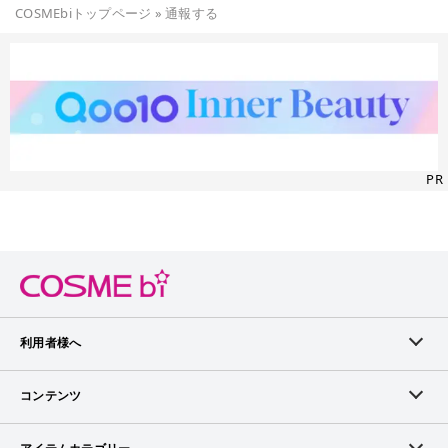
COSMEbiトップページ
»
通報する
PR
利用者様へ
メンバーログイン
コンテンツ
無料メンバー登録
ランキング