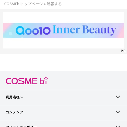
COSMEbiトップページ
»
通報する
PR
利用者様へ
メンバーログイン
コンテンツ
無料メンバー登録
ランキング